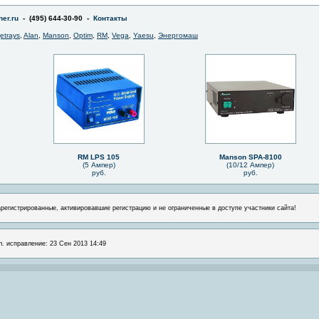
er.ru
- (495) 644-30-90 -
Контакты
jetrays
,
Alan
,
Manson
,
Optim
,
RM
,
Vega
,
Yaesu
,
Энергомаш
RM LPS 105
Manson SPA-8100
(5 Ампер)
(10/12 Ампер)
руб.
руб.
арегистрированные, активировавшие регистрацию и не ограниченные в доступе участники сайта!
л. исправление: 23 Сен 2013 14:49