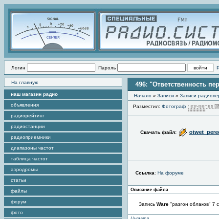
Логин
Пароль
На главную
496: "Ответственность пе
наш магазин радио
Начало
»
Записи
»
Записи радиопе
объявления
Разместил:
Фотограф
радиорейтинг
радиостанции
otwet_per
Скачать файл:
радиоприемники
диапазоны частот
таблица частот
аэродромы
Ссылка
:
На форуме
статьи
Описание файла
файлы
форум
Запись
Ware
"разгон облаков" 7 с
фото
Цитата