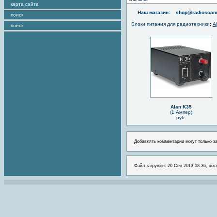
карта сайта
Наш магазин:
shop@radioscann
поиск
Блоки питания для радиотехники
:
A
поиск
Alan K35
(1 Ампер)
руб.
Добавлять комментарии могут только з
Файл загружен: 20 Сен 2013 08:36, пос