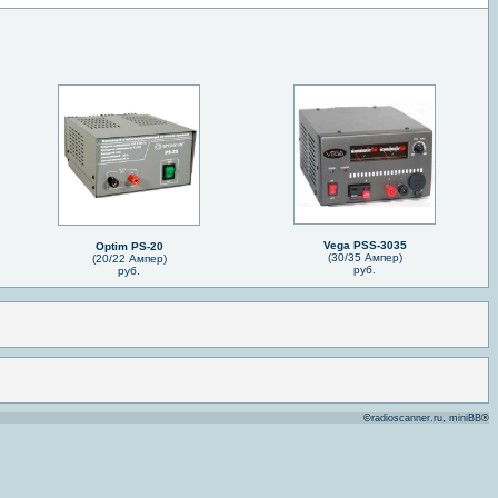
Vega PSS-3035
Optim PS-20
(30/35 Ампер)
(20/22 Ампер)
руб.
руб.
©
radioscanner.ru
,
miniBB
®