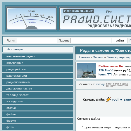
Логин
Пароль
На главную
Роды в самолете. "Уже ото
наш магазин радио
Начало
»
Записи
»
Записи радиопер
объявления
Radioscanner.Ru
реко
радиорейтинг
220 Pro VI
(цена
руб.)
Icom, TTI
. Антенны и 
радиостанции
радиоприемники
Разместил:
mirney
П
диапазоны частот
таблица частот
rodi_v_sam
Скачать файл:
аэродромы
статьи
файлы
Описание файла
форум
фото
"...уже отошли воды ... идем на все