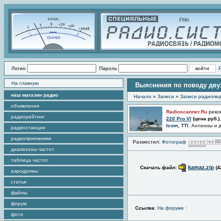
Логин
Пароль
На главную
Выяснения по поводу дву
наш магазин радио
Начало
»
Записи
»
Записи радиопер
объявления
Radioscanner.Ru
реко
радиорейтинг
220 Pro VI
(цена
руб.)
Icom, TTI
. Антенны и 
радиостанции
радиоприемники
Разместил:
Фотограф
диапазоны частот
таблица частот
kamaz.zip
Скачать файл:
(4
аэродромы
статьи
файлы
форум
Ссылка
:
На форуме :
фото