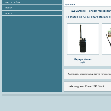
карта сайта
Цитата
поиск
Наш магазин:
shop@radioscann
поиск
Портативные
Си-Би радиостанции
в
Беркут Hunter
руб.
Добавлять комментарии могут только за
Файл загружен: 13 Авг 2012 18:49