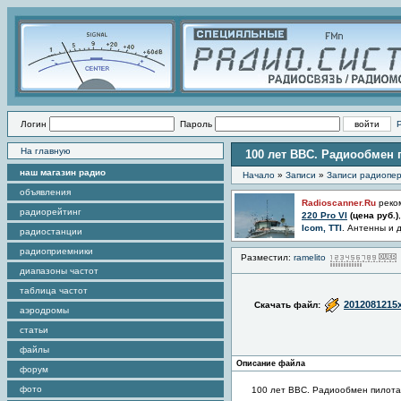
Логин
Пароль
На главную
100 лет ВВС. Радиообмен 
наш магазин радио
Начало
»
Записи
»
Записи радиопер
объявления
Radioscanner.Ru
реко
радиорейтинг
220 Pro VI
(цена
руб.)
Icom, TTI
. Антенны и 
радиостанции
радиоприемники
Разместил:
ramelito
диапазоны частот
таблица частот
2012081215
Скачать файл:
аэродромы
статьи
файлы
Описание файла
форум
фото
100 лет ВВС. Радиообмен пилотаж