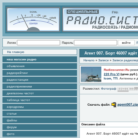
Логин
Пароль
На главную
Агент 007. Борт 46007 идё
наш магазин радио
Начало
»
Записи
»
Записи радиопер
объявления
Radioscanner.Ru
реко
радиорейтинг
220 Pro VI
(цена
руб.)
Icom, TTI
. Антенны и 
радиостанции
радиоприемники
Разместил:
Фотограф
диапазоны частот
таблица частот
agent007.zip
Скачать файл:
аэродромы
статьи
файлы
Описание файла
форум
Агент 007. Борт 46007 идёт на Ч
фото