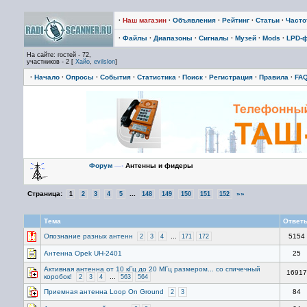
·
Наш магазин
·
Объявления
·
Рейтинг
·
Статьи
·
Част
·
Файлы
·
Диапазоны
·
Сигналы
·
Музей
·
Mods
·
LPD-
На сайте: гостей - 72,
участников - 2 [
Хайо
,
evilslon
]
·
Начало
·
Опросы
·
События
·
Статистика
·
Поиск
·
Регистрация
·
Правила
·
FA
Форум
—›
Антенны и фидеры
Страница:
...
»»
1
2
3
4
5
148
149
150
151
152
Тема
Ответ
Опознание разных антенн
...
5154
2
3
4
171
172
Антенна Opek UH-2401
25
Активная антенна от 10 кГц до 20 МГц размером... со спичечный
16917
коробок!
...
2
3
4
563
564
Приемная антенна Loop On Ground
84
2
3