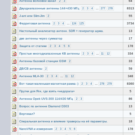
Антенна волновой канал
64
2
3
Двухдиапазонные антенны 144+430 МГц
...
8313
2
3
4
277
278
J-ant или Slim-Jim
55
2
Ферритовая антенна
...
3734
2
3
4
124
125
Настольный анализатор антенн. SDR + генератор шума.
13
две антенны через сумматор
17
Защита от статики
178
2
3
4
5
6
Простые многодиапазонные КВ антенны
...
334
2
3
4
11
12
Антенны базовой станции GSM
33
2
ДВ/СВ антенны
59
2
Антенна MLA-30
...
348
2
3
4
11
12
Вот такая маленькая магнитная рамка :)
...
8360
2
3
4
278
279
Прутки для Яги, где взять «недорага»
5
Антенна Opek UVS-300 114/430 МГц
86
2
3
Вопрос по антенне Diamond D303
13
Вертикал?
5
Спиральная антенна и влияние траверсы на её параметры.
18
NanoVNA и измерения
178
2
3
4
5
6