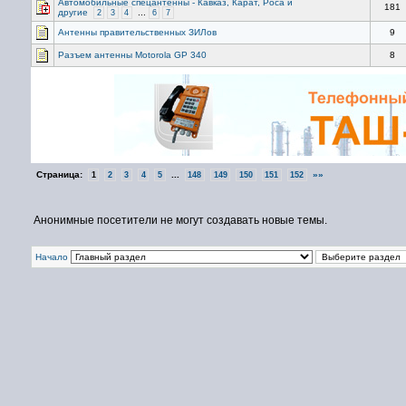
Автомобильные спецантенны - Кавказ, Карат, Роса и
181
другие
...
2
3
4
6
7
Антенны правительственных ЗИЛов
9
Разъем антенны Motorola GP 340
8
Страница:
...
»»
1
2
3
4
5
148
149
150
151
152
Анонимные посетители не могут создавать новые темы.
Начало