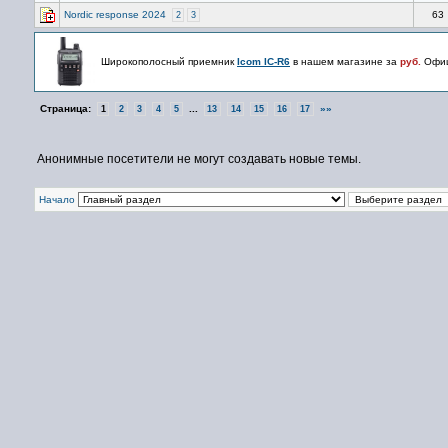
Nordic response 2024
63
2
3
Широкополосный приемник
Icom IC-R6
в нашем магазине за
руб.
Офиц
Страница:
...
»»
1
2
3
4
5
13
14
15
16
17
Анонимные посетители не могут создавать новые темы.
Начало