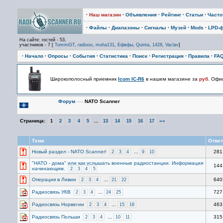
·
Наш магазин
·
Объявления
·
Рейтинг
·
Статьи
·
Част
·
Файлы
·
Диапазоны
·
Сигналы
·
Музей
·
Mods
·
LPD-
На сайте: гостей - 53,
участников - 7 [
TommiGT
,
radiooo
,
muha131
,
Ефвфы
,
Quinta
,
1428
,
Vaclav
]
·
Начало
·
Опросы
·
События
·
Статистика
·
Поиск
·
Регистрация
·
Правила
·
FA
Широкополосный приемник
Icom IC-R6
в нашем магазине за
руб.
Офиц
Форум
—›
NATO Scanner
Страница:
...
»»
1
2
3
4
5
13
14
15
16
17
Тема
Отве
Новый раздел - NATO Scanner!
...
281
2
3
4
9
10
"НАТО - дома" или как услышать военные радиостанции. Информация
144
начинающим.
2
3
4
5
Операция в Ливии
...
640
2
3
4
21
22
Радиосвязь УКВ
...
727
2
3
4
24
25
Радиосвязь Норвегии
...
463
2
3
4
15
16
Радиосвязь Польши
...
315
2
3
4
10
11