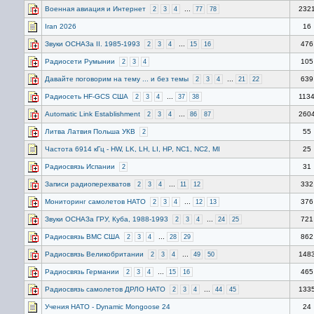
Военная авиация и Интернет
...
232
2
3
4
77
78
Iran 2026
16
Звуки ОСНАЗа II. 1985-1993
...
476
2
3
4
15
16
Радиосети Румынии
105
2
3
4
Давайте поговорим на тему ... и без темы
...
639
2
3
4
21
22
Радиосеть HF-GCS США
...
113
2
3
4
37
38
Automatic Link Establishment
...
260
2
3
4
86
87
Литва Латвия Польша УКВ
55
2
Частота 6914 кГц - HW, LK, LH, LI, HP, NC1, NC2, MI
25
Радиосвязь Испании
31
2
Записи радиоперехватов
...
332
2
3
4
11
12
Мониторинг самолетов НАТО
...
376
2
3
4
12
13
Звуки ОСНАЗа ГРУ, Куба, 1988-1993
...
721
2
3
4
24
25
Радиосвязь ВМС США
...
862
2
3
4
28
29
Радиосвязь Великобритании
...
148
2
3
4
49
50
Радиосвязь Германии
...
465
2
3
4
15
16
Радиосвязь самолетов ДРЛО НАТО
...
133
2
3
4
44
45
Учения НАТО - Dynamic Mongoose 24
24