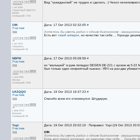
Вид "гражданский" не трудно и сделать. :) Чехол нелепоярког
с окт 2005
Город-Герой ОДЕССА-
МАМА
Сообщений: 1793
OfK
Дата: 17 Окт 2013 02:32:05
#
Участник
Хотелось бы иметь радио с одним диапазоном - авиационн
Есть вот
такой аппарат
, но качество так себе.... Гораздо деш
с окт 2010
Хабаровск
Сообщений: 66
NBFM
Дата: 17 Окт 2013 05:09:59
#
Участник
из "малышей" в руки попадал DEGEN DE-221 с куском кв 5-22 М
был только один неприятный ньюанс- УВЧ на раз-два убиваетс
с ноя 2005
Москва
Сообщений: 3348
UA3QQO
Дата: 19 Окт 2013 18:37:23
#
Участник
Спасибо всем кто откликнулся. Штудирую.
с фев 2010
Воронеж
Сообщений: 89
Yupi
Дата: 19 Окт 2013 20:02:10 · Поправил: Yupi (19 Окт 2013 20:0
Участник
OfK
Хотелось бы иметь радио с одним диапазоном - авиационн
Есть вот такой аппарат, но качество так себе.... Гораздо