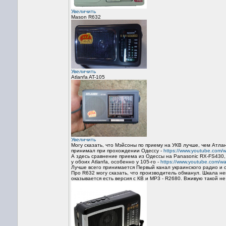
Увеличить
Mason R632
Увеличить
Atlanfa AT-105
Увеличить
Могу сказать, что Мэйсоны по приему на УКВ лучше, чем Атла
принимал при прохождении Одессу -
https://www.youtube.com
А здесь сравнение приема из Одессы на Panasonic RX-FS430, A
у обоих Atlanfa, особенно у 105-го -
https://www.youtube.com/
Лучше всего принимается Первый канал украинского радио и 
Про R632 могу сказать, что производитель обманул. Шкала не
оказывается есть версия с КВ и MP3 - R2680. Вживую такой не