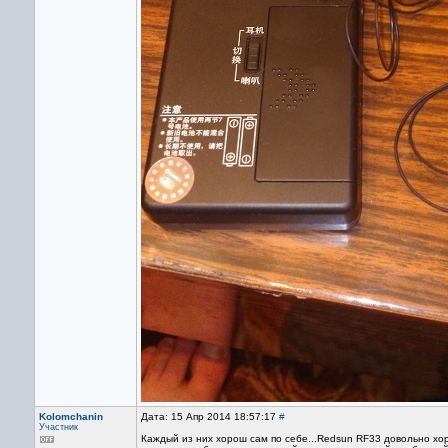
Kolomchanin
Дата: 15 Апр 2014 18:57:17
#
Участник
Каждый из них хорош сам по себе...Redsun RF33 довольно хо