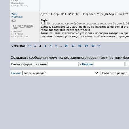
с дек 2004
Новосибирск
Сообщений: 512
Yupi
Дата: 16 Апр 2014 12:11:43 · Поправил: Yupi (16 Апр 2014 12:
Участник
Zigler
P.S. Интересно, какая будет стоимость того-же Degen 110
Думаю, долларов 150-200, по нему не появилось бы сотни с
гарантированные производителем.
с июн 2005
Такое понятие как вскрытие упаковки и проверка товара на пр
Кот-д’Ивуар
понимаю, такое происходит и сейчас, и обязательно, с проду
Сообщений: 1039
Страница:
««
...
»»
1
2
3
4
5
56
57
58
59
60
Создавать сообщения могут только зарегистрированные участники фо
Войти в форум ::
» Логин
»
Пароль
Начало