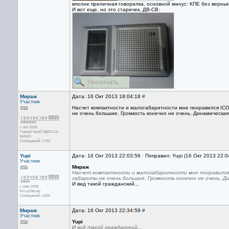
вполне приличная говорилка, основной минус: КПЕ без вернье
И вот еще, но это старичек, ДВ-СВ:
Мираж
Дата: 16 Окт 2013 18:04:18
#
Участник
Насчет компактности и малогабаритности мне понравился ICO
не очень большие. Громкость конечно не очень. Динамическая 
с окт 2005
Город-Герой ОДЕССА-
МАМА
Сообщений: 1793
Yupi
Дата: 16 Окт 2013 22:03:56 · Поправил: Yupi (16 Окт 2013 22:0
Участник
Мираж
Насчет компактности и малогабаритности мне понравился I
габариты не очень большие. Громкость конечно не очень. Д
И вид такой гражданский...
с июн 2005
Кот-д’Ивуар
Сообщений: 1039
Мираж
Дата: 16 Окт 2013 22:34:59
#
Участник
Yupi
И вид такой гражданский...