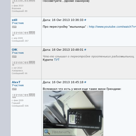
Посоветуйте...(кроме сканеров)
с фев 2010
Воронеж
Сообщений: 89
still
Дата: 16 Окт 2013 10:36:33
#
Участник
Про перестройку "мыльницы" :
http://www.youtube.com/watch
с апр 2009
Сообщений: 267
OfK
Дата: 16 Окт 2013 10:48:01
#
Участник
Что-то слышал о перестройке простеньких радиомыльниц.
Курите
ТУТ
с окт 2010
Хабаровск
Сообщений: 66
AlexT
Дата: 16 Окт 2013 16:45:18
#
Участник
Вспомнил что есть у меня еще такие мини Грюндики:
с фев 2009
Горький
Сообщений: 506