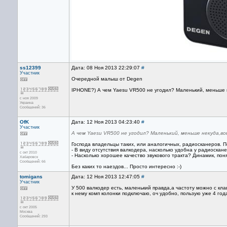
ss12399
Дата: 08 Ноя 2013 22:29:07
#
Участник
Очередной малыш от Degen
IPHONE?) А чем Yaesu VR500 не угодил? Маленький, меньше
с ноя 2009
Украина
Сообщений: 36
OfK
Дата: 12 Ноя 2013 04:23:40
#
Участник
А чем Yaesu VR500 не угодил? Маленький, меньше некуда,в
Господа владельцы таких, или аналогичных, радиосканеров. По
- В виду отсутствия валкодера, насколько удобна у радиоска
с окт 2010
- Насколько хорошее качество звукового тракта? Динамик, пон
Хабаровск
Сообщений: 66
Без каких то наездов... Просто интересно :-)
tomigans
Дата: 12 Ноя 2013 12:47:05
#
Участник
У 500 валкодер есть, маленький правда,а частоту можно с кл
к нему комп колонки подключаю, оч удобно, пользую уже 4 го
с окт 2005
Москва
Сообщений: 293