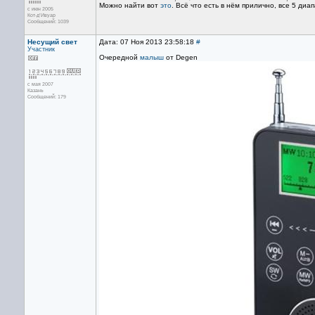
Можно найти вот
это
. Всё что есть в нём прилично, все 5 ди
с июн 2005
Кот-д’Ивуар
Сообщений: 1039
Несущий свет
Дата: 07 Ноя 2013 23:58:18
#
Участник
Очередной
малыш
от Degen
с мая 2007
Казань
Сообщений: 179