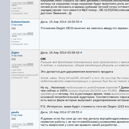
наушники,либо слушать на свой динамик,стильный,необычный 
антены на наушники,тогда наушники будут выполнять роль ан
легкий,если положить в карман рубашки летней-точно оттяне
с янв 2013
зарядке),кроме того имеется Мр3 плеер...DE-1125(2Gb)-описыв
Коломна
достоин Уважения...)))
Сообщений: 1651
Kolomchanin
Дата: 15 Апр 2014 19:00:53
#
Участник
Уточнение-Degen DE32-конечно же имелось ввиду,что карман р
с янв 2013
Коломна
Сообщений: 1651
Zigler
Дата: 16 Апр 2014 03:58:43
#
Участник
OfK
Раньше вся брендовая электроника шла практически с мак
А сейчас, к сожалению, общая тенденция убирать из комплек
с дек 2006
Это делается для удешевления конечного продукта
Новосибирск
Петропавловск-Камчатский
Сообщений: 1582
Хотя, имхо, Sony icf-sw100, icf-sw07 и т.п. до сих пор бы 
себестоимости комплектующих и ценник был бы не такой з
Ну ну... Насколько
небольшим но устойчивым спросом
? Думаю
чем сейчас и 100%
сильно дороже De1103 или PL660.
. Именн
приёмников
потому, что в настоящее время, тема
высокотехн
основной потребительской аудитории. Соответственно спроса
есть масса фирм которые выпускают радиоприёмники которые о
P.S. Интересно, какая будет стоимость того-же Degen 1103 ес
pauls
Дата: 16 Апр 2014 07:09:55
#
Участник
Я думаю если бы сони до сих пор делала ворлдбендресиверы-
сервисом работы с кв частотами(базами),названиями,временем 
часть микросхем у сони как правило своей разработки...