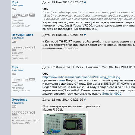
Yupi
Дата: 19 Ноя 2013 01:20:07
#
Участник
OfK
Господа владельцы таких, или аналогичных, радиосканеров. 
- В виду отсутствия валкодера, насколько удобна у радио
- Насколько хорошее качество звукового тракта? Динамик, 
с июн 2005
Через наушники действителъно у всех звук приличный...через
Кот-д’Ивуар
немного неудобный Yaesu VR500, только валкодером или неск
Сообщений: 1039
во всех безвалкодерных приёмниках.
Несущий свет
Дата: 19 Ноя 2013 02:08:55
#
Участник
у Kenwood TH-F6/F7 перестройка джойстиком, валкодером и пр
У IC-R5 перестройка или валкодером или кнопками вверх-вни
минимальной громкости.
с мая 2007
Казань
Сообщений: 179
Yupi
Дата: 02 Фев 2014 01:15:27 · Поправил: Yupi (02 Фев 2014 01:
Участник
OfK
http://www.radioscanner.ru/uploader/2013/img_8693.jpg
сравните с
ним
Видимо это и есть настоящий предшественик в 
и выпущен в далёком 97 году. Его цена в 85$(BUY IT NOW) гов
с июн 2005
неделями позже, в том же 2004 году я видел его и за 19$. Sh
Кот-д’Ивуар
вдвое меньше)$ на е-бэй. Симпатичное карманное радио прак
Сообщений: 1039
двухконверсионному маленькому радио
Sony icf 4920
Gvozdenis
Дата: 12 Апр 2014 04:21:56
#
Участник
Я использую три карманных приемника.
Mason R-761L
с апр 2014
Украина, Николаев, Одесса
Сообщений: 1825