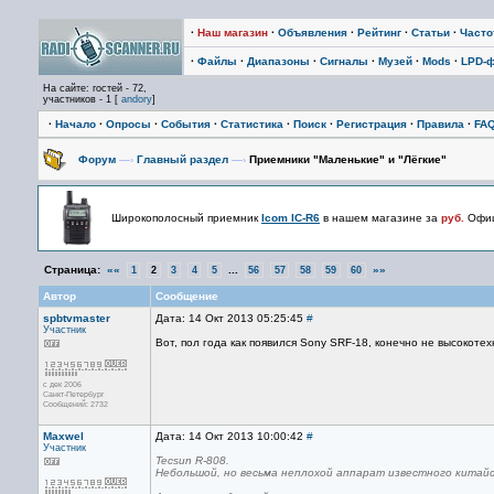
·
Наш магазин
·
Объявления
·
Рейтинг
·
Статьи
·
Част
·
Файлы
·
Диапазоны
·
Сигналы
·
Музей
·
Mods
·
LPD-
На сайте: гостей - 72,
участников - 1 [
andory
]
·
Начало
·
Опросы
·
События
·
Статистика
·
Поиск
·
Регистрация
·
Правила
·
FA
Форум
—›
Главный раздел
—›
Приемники "Маленькие" и "Лёгкие"
Широкополосный приемник
Icom IC-R6
в нашем магазине за
руб.
Офиц
Страница:
««
...
»»
1
2
3
4
5
56
57
58
59
60
Автор
Сообщение
spbtvmaster
Дата: 14 Окт 2013 05:25:45
#
Участник
Вот, пол года как появился Sony SRF-18, конечно не высокоте
с дек 2006
Санкт-Петербург
Сообщений: 2732
Maxwel
Дата: 14 Окт 2013 10:00:42
#
Участник
Tecsun R-808.
Небольшой, но весьма неплохой аппарат известного китайс