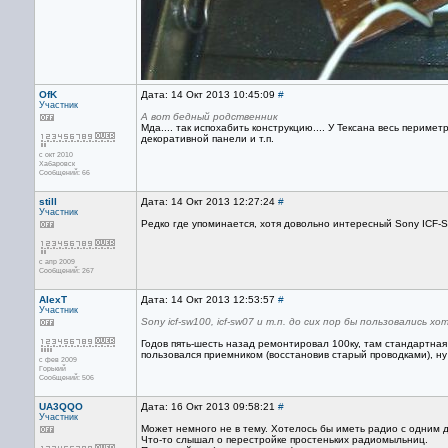
OfK
Дата: 14 Окт 2013 10:45:09
#
Участник
А вот бедный родственник
Мда.... так испохабить конструкцию.... У Тексана весь периме
декоративной панели и т.п.
с окт 2010
Хабаровск
Сообщений: 66
still
Дата: 14 Окт 2013 12:27:24
#
Участник
Редко где упоминается, хотя довольно интересный Sony ICF-
с апр 2009
Сообщений: 267
AlexT
Дата: 14 Окт 2013 12:53:57
#
Участник
Sony icf-sw100, icf-sw07 и т.п. до сих пор бы пользовались 
Годов пять-шесть назад ремонтировал 100ку, там стандартная
пользовался приемником (восстановив старый проводками), ну
с фев 2009
Горький
Сообщений: 506
UA3QQO
Дата: 16 Окт 2013 09:58:21
#
Участник
Может немного не в тему. Хотелось бы иметь радио с одним
Что-то слышал о перестройке простеньких радиомыльниц.