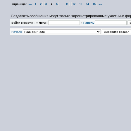
Страница:
««
...
»»
1
2
3
4
5
11
12
13
14
15
Создавать сообщения могут только зарегистрированные участники фо
Войти в форум ::
» Логин
»
Пароль
Начало