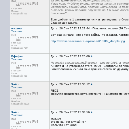
за это время немного тренировка мозга...
У нас нить 44000км длины, которая никак не растяги
Обтягивали земной шар, плотно, нить легла на пове
с мар 2007
А теперь хотим поднять эту нить на 1 м выше повер
Москва
для этого?
Сообщений: 491
Если добавить 1 сантиметр нити и приподнять то будет
Старая шок-задача.
wazzoo
Дата: 26 Сен 2022 12:22:44 · Поправил: wazzoo (26 Се
Участник
Вот еще зигзаги - это с того сайта, что я давал. Карти
http://www.radioscanner.ru/uploader/2020/a_doppler.jpg
с авг 2016
Псков
Сообщений: 7674
Ефвфы
Дата: 26 Сен 2022 12:26:09
#
Участник
Но тогда завихрованный сигнал - это не 9996, а чтот
А никто и не утверждал этого. 9996 - центральная лин
Завихрованный сигнал явно пришёл совсем по другому 
с ноя 2004
Литва
Сообщений: 413
Хайо
Дата: 26 Сен 2022 12:33:12
#
Участник
ЛВС2
формула периметра круга смотрите ;-) диаметр меняет
с дек 2015
Оренбург
Сообщений: 21538
Хайо
Дата: 26 Сен 2022 12:34:56
#
Участник
wazzoo
это не ван Гог случайно?
жаль что нет шкал.
с дек 2015