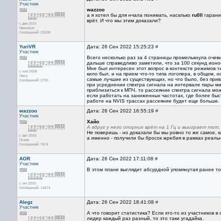
Участник
wazzoo
а я хотел бы для нчала понимать, насклько
ru0ll
гаранит
врёт. И что мы этим доказали?
с дек 2015
Оренбург
Сообщений: 21538
YuriVR
Дата: 26 Сен 2022 15:25:23
#
Участник
Всего несколько раз за 4 страницы промелькнула очеви
дальше справедливо заметили, что за 100 секунд ионо
Мне был интересен этот вопрос в контексте режимов ти
с ноя 2008
кило был, и на прием что-то типа логопера, в общем, 
Омск
самые лучшие из существующих, но что было, без привя
Сообщений: 2700
при усреднении спектра сигнала на интервале пары ми
приблизиться к МПЧ, то рассеяние спектра сигнала може
если работать на заниженных частотах, где более быс
работе на NVIS трассах рассеяние будет еще больше.
wazzoo
Дата: 26 Сен 2022 16:55:19
#
Участник
Хайо
А вдруг у него опорник врёт на 1 Гц и выиграет тот,
Не поверишь - но доказали бы мы ровно то же самое, как
с авг 2016
а именно - получили бы бросок жребия в рамках реал
Псков
Сообщений: 7674
AOR
Дата: 26 Сен 2022 17:11:08
#
Участник
В этом плане выглядит абсурдной упомянутая ранее то
с окт 2003
Сообщений: 14674
Alegz
Дата: 26 Сен 2022 18:41:08
#
Участник
А что говорит статистика? Если кто-то из участников в
лидер каждый раз разный, то это таки угадайка.