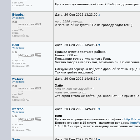
с окт 2003
Ну и в чем тут инженерный опыт? Выборка другая приш
Сообщений: 14674
Ефвфы
Дата: 26 Сен 2022 13:23:00
#
Участник
но и 9996 гуляет.
А чего же ей не гулять? Не по проводу подаётся :-)
с ноя 2004
Литва
Сообщений: 413
ru0ll
Дата: 26 Сен 2022 13:49:34
#
Участник
Пришел очтет с третьего района.
Более 6000 км.
Попадание точное, уложился в Герц.
с апр 2009
Честно говоря я переживал, возможно ли. Но опасения
Владивосток
Сообщений: 173
Следующая передача пойдет с дробной частью Герца, 
Так что грейте опорники)
wazzoo
Дата: 26 Сен 2022 14:48:56
#
Участник
Хайо
это не ван Гог случайно?
жаль что нет шкал.
с авг 2016
Это скрин с того же сайта - да, шкал нет - но пример
Псков
Сообщений: 7674
wazzoo
Дата: 26 Сен 2022 14:53:10
#
Участник
ru0ll
Ну я же вам предложил - возьмите графики с
http://data
Берете отрезок в 15 минут - например вот здесь
http:/
с авг 2016
1:45 UTC - и предлагаете методику вычисления частоты
Псков
Сообщений: 7674
Хайо
Дата: 26 Сен 2022 15:24:31
#