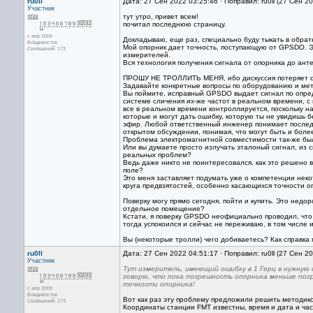
ru0ll
Дата: 27 Сен 2022 03:25:46 · Поправил: ru0ll (27 Сен 2
Участник
тут утро, привет всем!
почитал последнюю страницу.
с апр 2009
Докладываю, еще раз, специально буду тыкать в обратк
Владивосток
Мой опорник дает точность, поступающую от GPSDO. Э
Сообщений: 173
измерителей.
Вся технология получения сигнала от опорника до ант
ПРОШУ НЕ ТРОЛЛИТЬ МЕНЯ, ибо дискуссия потеряет с
Задавайте конкретные вопросы по оборудованию и мето
Вы поймите, исправный GPSDO выдает сигнал по опред
системе сличения их-же частот в реальном времени, 
все в реальном времени контроллируется, поскольку н
которые и могут дать ошибку, которую ты не увидишь 
эфир. Любой ответственный инженер понимает последс
открытом обсуждении, понимая, что могут быть и боле
Проблема электромагнитной совместимости так-же был
Или вы думаете просто излучать эталоный сигнал, из 
реальных проблем?
Ведь даже никто не поинтересовался, как это решено
поле?
Это меня заставляет подумать уже о компетенции неко
круга предвзятостей, особенно касающихся точности оп
Поверку могу прямо сегодня, пойти и купить. Это недор
отдельное помещение?
Кстати, я поверку GPSDO неофициально проводил, что б
тогда успокоился и сейчас не переживаю, в том числе и
Вы (некоторые тролли) чего добиваетесь? Как справк
ru0ll
Дата: 27 Сен 2022 04:51:17 · Поправил: ru0ll (27 Сен 2
Участник
Тут измеритель, имеющий ошибку в 1 Герц в нужную 
говорю, что пока погрешность опорника меньше пог
точности опорника!
с апр 2009
Владивосток
Вот как раз эту проблему предложили решить методик
Сообщений: 173
Координаты станции FMT известны, время и дата и час