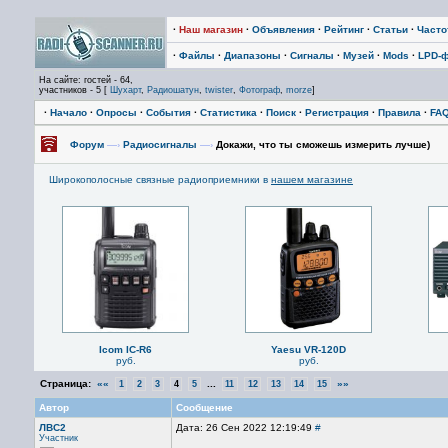
·
Наш магазин
·
Объявления
·
Рейтинг
·
Статьи
·
Част
·
Файлы
·
Диапазоны
·
Сигналы
·
Музей
·
Mods
·
LPD-
На сайте: гостей - 64,
участников - 5 [
Шухарт
,
Радиошатун
,
twister
,
Фотограф
,
morze
]
·
Начало
·
Опросы
·
События
·
Статистика
·
Поиск
·
Регистрация
·
Правила
·
FA
Форум
—›
Радиосигналы
—›
Докажи, что ты сможешь измерить лучше)
Широкополосные связные радиоприемники в
нашем магазине
Icom IC-R6
Yaesu VR-120D
руб.
руб.
Страница:
««
...
»»
1
2
3
4
5
11
12
13
14
15
Автор
Сообщение
ЛВС2
Дата: 26 Сен 2022 12:19:49
#
Участник