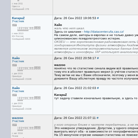
с янв 2011
Одесса
Сообщений: 278
KarapuZ
Дата: 26 Сен 2022 19:06:53
#
Участник
Хайо
жаль что нет шкал.
Здесь со шкалами -
http://datacenter.ufa.cas.cz/
с июн 2013
На самом деле, амторы в европах и не только давно у
Юг России
шпиономанских псевдопотреотских истерик.
Сообщений: 6003
OK0EU — это коротковолновая радиомаяковая сеть Q
зондирования Института физики атмосферы Академии
является источником экспериментальных данных для
атмосферы и ионосферы. IAP использует аналогичную
Хайо
Дата: 26 Сен 2022 20:58:17
#
Участник
wazzoo
понятно что по статистике синала видим всё правильно.
тому кто в абсолют правильно мерил (с учётом статисти
с дек 2015
Тему ветки не мы с Вами обозначили, поэтому у меня в
Оренбург
докажите Вашу абслютную правду по частоте излучаем
Сообщений: 21538
Хайо
Дата: 26 Сен 2022 21:02:03
#
Участник
KarapuZ
тут задачу ставили изначально правильную, а здесь то
с дек 2015
Оренбург
Сообщений: 21538
wazzoo
Дата: 26 Сен 2022 21:07:11
#
Участник
у кого опорник ближе к частоте передатчика, а не 
Это неверное утверждение. Допустим, у одного опорник
выиграть могут оба - в зависимости от географическо
с авг 2016
На 15 минутном отрезке никакая статистика не поможе
Псков