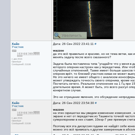
Хайо
Дата: 26 Сен 2022 23:41:11
#
Участник
wazzoo
да это всё правильно и красиво, но не тема ветки, ка
менять задачу после всего сказанного?
с дек 2015
Оренбург
Задача была поставлена типа "угадайте что у меня в д
Сообщений: 21538
которого опорник настроен как у передатчика. Или что
случайнных отклонений. Также имеет больше шансов то
опорник врёт, то близкий участник никак не может выигр
Но это ничего не имеет общего с анализом ионосферы, 
может утверждать точность своего опорника, кроме на
Посчитать нечего. Реальное отклонение на 1 Гц при 1
длительное время. А может быть, это всего разгул оп
конкретном случае.
Это не отрицание явления, это обсуждение непродума
Хайо
Дата: 26 Сен 2022 23:54:30
#
Участник
wazzoo
на этих скришотах мы увидим изменение изменения , 
экране и нет от передатчик из Ташкента точной частоты
с дек 2015
суперопорники в них ставят, 10ехр-7 уже премиум счита
Оренбург
Сообщений: 21538
Поэтому вся эта дискуссия годами не найдёт себе кон
можно это всё привязать к другим замеренным в абсо