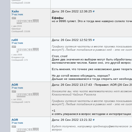
Оренбург
Сообщений: 21538
Хайо
Дата: 26 Сен 2022 12:36:25
#
Участник
Ефвфы
но и 9996 гуляет. Это и тогда мне наверно солило точн
с дек 2015
Оренбург
Сообщений: 21538
ru0ll
Дата: 26 Сен 2022 12:52:55
#
Участник
Графики гуляния частоты в месте приема показывают
минут?). Любые попадания в рамках неё - это не сис
с апр 2009
Стоп, стоп!
Владивосток
Даже два значения из выборки могут быть обработаны.
Сообщений: 173
математическим числом. Какое оно, это другой вопрос -
Есть мнения, что точнее уже невозможно даже теоретич
Но до сотой можно обсуждать, хорошо?
Дальше не замахиваемся и тогда спорить нет необход
AOR
Дата: 26 Сен 2022 13:17:43 · Поправил: AOR (26 Сен 2
Участник
докажите вы, что чисто математически нет возмож
Классический Чайник Рассела
с окт 2003
Графики гуляния частоты в месте приема показывают
Сообщений: 14674
минут?). Любые попадания в рамках неё - это не сис
+1
и опять упираемся в вопрос методики и интерпретации 
AOR
Дата: 26 Сен 2022 13:21:32
#
Участник
Будет получено, например среднеарифметическое зна
вопрос