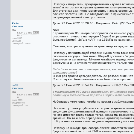
Поэтому измеритель, предварительно изучает возможн
выше) и потом эти поправки применяет к полученному
Для этого как раз нужно мониторить и знать сезонные,
расчете частоты FMT. Не отгадывание, а применение та
по предварительной спектрограмме.
Хайо
Дата: 27 Сен 2022 05:29:46 · Поправил: Хайо (27 Сен 
Участник
ru0ll
с трансивером 950 вчера разобрался, он немного ухуд
опорнику и точность на порядок 10ерх-9 в среднем вы
с дек 2015
быть проблемой. 2кГц в ФАПЧ на 165МГц не красиво, н
Оренбург
Сообщений: 21538
Считаем, что при исправности трансивер не вредит э
Поэтому у принимающей стороне нужно либо тоже синх
сплошной несущей. Там мжно 10ерх-9 достигать "вручну
федингов по амплитуде. Многие китайские передатчики
раскручена и на слух получается настроить только при
Ведь даже никто не поинтересовался, как это реше
антенное поле?
Я 100 раз просил дать убедительное разъяснение, что
С этого нужно было начинать и не было бы вопросов.
ru0ll
Дата: 27 Сен 2022 08:54:49 · Поправил: ru0ll (27 Сен 2
Участник
с трансивером 950 вчера разобрался, он немного ух
опорнику и точность на порядок 10ерх-9 в среднем 
с апр 2009
Небольшое уточнение, чтобы не ввести в заблуждение 
Владивосток
Сообщений: 173
Не стоит тут пока углубляться в теорию о кратковреме
ввиду сам фундаментальный принцип невозможности ра
Но это имеется ввиду только тогда, когда мы рассмат
времени. На то и есть определение -кратковременная
отбора многих компромиссов для конкретного узла схе
Поэтому на выходе трансивера обеспечивается точност
будет эталонной частотой FMT в нашем эксперименте.