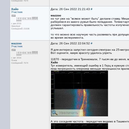
Сообщений: 7674
Хайо
Дата: 26 Сен 2022 21:21:43
#
Участник
wazzoo
но тут уже на "всякое может быть" делаем ставку. Ми
раберёмся из какого ружья было попадание. Топикстарт
с дек 2015
должен гарантировать правильность частоты излучения
Оренбург
услышал.
Сообщений: 21538
то что можно всю научную часть развивать при допущен
во время эксперимента.
wazzoo
Дата: 26 Сен 2022 22:04:52
#
Участник
Я для интереса запустил сегодня спектран на 25-метр
Вот оцените, какую красоту удалось узреть
с авг 2016
11870 - передатчик в Тринкомали, 7 тысяч км до меня,
Псков
Хайо
Сообщений: 7674
Тут измеритель, имеющий ошибку в 1 Герц в нужную сто
пока погрешность опорника меньше погрешности прилет
А это соседняя частота - передатчик видимо в Ташкен