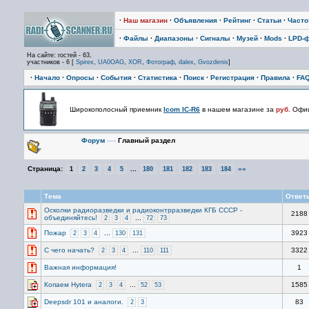
·
Наш магазин
·
Объявления
·
Рейтинг
·
Статьи
·
Част
·
Файлы
·
Диапазоны
·
Сигналы
·
Музей
·
Mods
·
LPD-
На сайте: гостей - 63,
участников - 6 [
Spirex
,
UA0OAG
,
XOR
,
Фотограф
,
dalex
,
Gvozdenis
]
·
Начало
·
Опросы
·
События
·
Статистика
·
Поиск
·
Регистрация
·
Правила
·
FA
Широкополосный приемник
Icom IC-R6
в нашем магазине за
руб.
Офиц
Форум
—›
Главный раздел
Страница:
...
»»
1
2
3
4
5
180
181
182
183
184
Тема
Ответ
Осколки радиоразведки и радиоконтрразведки КГБ СССР -
2188
объединяйтесь!
...
2
3
4
72
73
Пожар
...
3923
2
3
4
130
131
С чего начать?
...
3322
2
3
4
110
111
Важная информация!
1
Копаем Hytera
...
1585
2
3
4
52
53
Deepsdr 101 и аналоги.
83
2
3