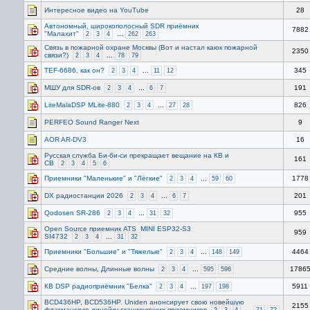
Интересное видео на YouTube
28
Автономный, широкополосный SDR приёмник
7882
"Малахит"
...
2
3
4
262
263
Связь в пожарной охране Москвы (Вот и настал каюк пожарной
2350
связи?)
...
2
3
4
78
79
TEF-6686, как он?
...
345
2
3
4
11
12
МШУ для SDR-ов
...
191
2
3
4
6
7
LiteMalaDSP MLite-880
...
826
2
3
4
27
28
PERFEO Sound Ranger Next
9
AOR AR-DV3
16
Русская служба Би-би-си прекращает вещание на КВ и
161
СВ
2
3
4
5
6
Приемники "Маленькие" и "Лёгкие"
...
1778
2
3
4
59
60
DX радиостанции 2026
...
201
2
3
4
6
7
Qodosen SR-286
...
955
2
3
4
31
32
Open Source приемник ATS_MINI ESP32-S3
959
SI4732
...
2
3
4
31
32
Приемники "Большие" и "Тяжелые"
...
4464
2
3
4
148
149
Средние волны, Длинные волны
...
1786
2
3
4
595
596
КВ DSP радиоприёмник "Белка"
...
5911
2
3
4
197
198
BCD436HP, BCD536HP. Uniden анонсирует свою новейшую
2155
флагманскую линейку сканирующих приемников
...