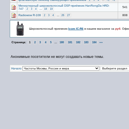
2
3
4
71
72
Миниатюрный широкополосный DSP-приёмник HanRongDa HRD-
541
747
...
2
3
4
18
19
Radiowow R-108
...
808
2
3
4
26
27
Широкополосный приемник
Icom IC-R6
в нашем магазине за
руб.
Офиц
Страница:
...
»»
1
2
3
4
5
180
181
182
183
184
Анонимные посетители не могут создавать новые темы.
Начало