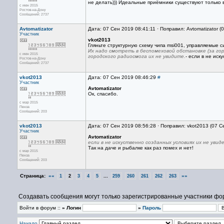
не делать))) Идеальные приёмники существуют только в
с июн 2015
Ростов-на-Дону
Сообщений: 2737
Avtomatizator
Дата: 07 Сен 2019 08:41:11 · Поправил: Avtomatizator 
Участник
vkot2013
Гляньте структурную схему чипа msi001, управляемые 
Их надо смотреть в беспомеховой обстановке (за го
с июн 2015
городского радиосмога их не увидите.
- если в не ис
Ростов-на-Дону
Сообщений: 2737
vkot2013
Дата: 07 Сен 2019 08:46:29
#
Участник
Avtomatizator
Ок, спасибо.
с мар 2015
Пенза
Сообщений: 203
vkot2013
Дата: 07 Сен 2019 08:56:28 · Поправил: vkot2013 (07 С
Участник
Avtomatizator
если в не искуственно созданных условиях их не уви
Так на даче и рыбалке как раз помех и нет!
с мар 2015
Пенза
Сообщений: 203
Страница:
««
...
»»
1
2
3
4
5
259
260
261
262
263
Создавать сообщения могут только зарегистрированные участники фо
Войти в форум ::
» Логин
»
Пароль
Начало