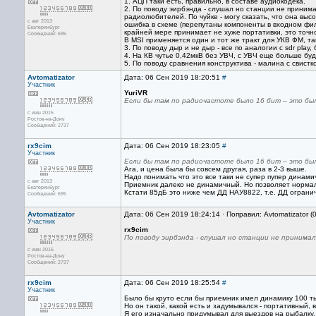
1. АЦП таки есть, правильно, в составе аудиокодека.
2. По поводу эирбэнда - слушал но станции не принима
радиолюбителей. По чуйке - могу сказать, что она высо
с авг 2013
ошибка в схеме (перепутаны компоненты в входном фил
Екатеринбург
крайней мере принимает не хуже портативки, это точн
Сообщений: 695
В MSI применяется один и тот же тракт для УКВ ФМ, так
3. По поводу дыр и не дыр - все по аналогии с sdr play
4. На КВ чутье 0,42мкВ без УВЧ, с УВЧ еще больше буд
5. По поводу сравнения конструктива - малина с свистк
Avtomatizator
Дата: 06 Сен 2019 18:20:51
#
Участник
YuriVR
Если бы там по радиочастоте было 16 бит – это был
с июн 2015
Ростов-на-Дону
Сообщений: 2737
rx9cim
Дата: 06 Сен 2019 18:23:05
#
Участник
Если бы там по радиочастоте было 16 бит – это был
Ага, и цена была бы совсем другая, раза в 2-3 выше.
Надо понимать что это все таки не супер пупер динами
с авг 2013
Приемник далеко не динамичный. Но позволяет нормал
Екатеринбург
Кстати 85дБ это ниже чем ДД НАУ8822, т.е. ДД ограни
Сообщений: 695
Avtomatizator
Дата: 06 Сен 2019 18:24:14 · Поправил: Avtomatizator 
Участник
rx9cim
По поводу эирбэнда - слушал но станции не принимал
с июн 2015
Ростов-на-Дону
Сообщений: 2737
rx9cim
Дата: 06 Сен 2019 18:25:54
#
Участник
Было бы круто если бы приемник имел динамику 100 тыс 
Но он такой, какой есть и задумывался - портативный, 
Я его изначально придумывал для выездов на рыбалку,