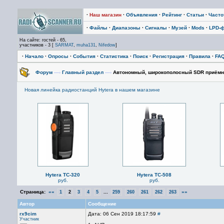
·
Наш магазин
·
Объявления
·
Рейтинг
·
Статьи
·
Част
·
Файлы
·
Диапазоны
·
Сигналы
·
Музей
·
Mods
·
LPD-
На сайте: гостей - 65,
участников - 3 [
SARMAT
,
muha131
,
Nifedow
]
·
Начало
·
Опросы
·
События
·
Статистика
·
Поиск
·
Регистрация
·
Правила
·
FA
Форум
—›
Главный раздел
—›
Автономный, широкополосный SDR приёмн
Новая линейка радиостанций Hytera в нашем магазине
Hytera TC-320
Hytera TC-508
руб.
руб.
Страница:
««
...
»»
1
2
3
4
5
259
260
261
262
263
Автор
Сообщение
rx9cim
Дата: 06 Сен 2019 18:17:59
#
Участник