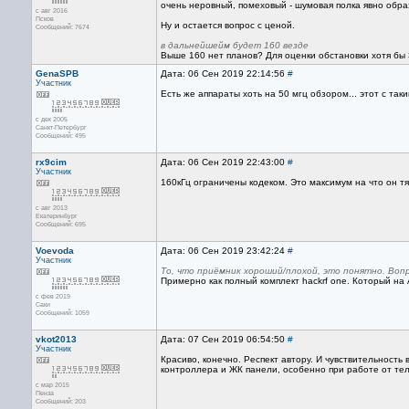
очень неровный, помеховый - шумовая полка явно обра
с авг 2016
Псков
Ну и остается вопрос с ценой.
Сообщений: 7674
в дальнейшейм будет 160 везде
Выше 160 нет планов? Для оценки обстановки хотя бы 
GenaSPB
Дата: 06 Сен 2019 22:14:56
#
Участник
Есть же аппараты хоть на 50 мгц обзором... этот с таким
с дек 2005
Санкт-Петербург
Сообщений: 495
rx9cim
Дата: 06 Сен 2019 22:43:00
#
Участник
160кГц ограничены кодеком. Это максимум на что он тя
с авг 2013
Екатеринбург
Сообщений: 695
Voevoda
Дата: 06 Сен 2019 23:42:24
#
Участник
То, что приёмник хороший/плохой, это понятно. Вопр
Примерно как полный комплект hackrf one. Который на 
с фев 2019
Саки
Сообщений: 1059
vkot2013
Дата: 07 Сен 2019 06:54:50
#
Участник
Красиво, конечно. Респект автору. И чувствительность
контроллера и ЖК панели, особенно при работе от те
с мар 2015
Пенза
Сообщений: 203