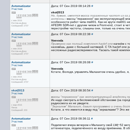
Avtomatizator
Дата: 07 Сен 2019 08:14:26
#
Участник
vkot2013
Но, думаю, имеется масса пораженных частот из-за
антенны.
- массы "поражонок" как эксплуатирующий в
с июн 2015
особенности работ чипа msi001. Как не крути msi001 н
Ростов-на-Дону
AFEDRI SDR-net с другим чипом в Front-end, стоит в че
Сообщений: 2737
перестройке частоты, слышны они, только на очень ти
Avtomatizator
Дата: 07 Сен 2019 08:22:38
#
Участник
Voevoda
Примерно как полный комплект hackrf one
-начнём с т
назовёшь, даже с большой натяжкой. С ТА hackrf one р
с июн 2015
несложных радиоэкспериментов. Таскать такой комплект 
Ростов-на-Дону
Сообщений: 2737
Avtomatizator
Дата: 07 Сен 2019 08:26:08
#
Участник
Voevoda
Кстати, Володя, управлять Малахитом очень удобно, я,
с июн 2015
Ростов-на-Дону
Сообщений: 2737
vkot2013
Дата: 07 Сен 2019 08:30:54
#
Участник
массы "поражонок" как эксплуатирующий владелец п
Их надо смотреть в беспомеховой обстановке (за город
радиосмога их не увидите.
с мар 2015
"Зеркалкм" Малахит, давит программно и очень дост
Пенза
Кстати, а что имеется в виду под "зеркалками"? Это ж
Сообщений: 203
Avtomatizator
Дата: 07 Сен 2019 08:36:11
#
Участник
Подключил вчера вечером к Малахиту свой LW(~52 метр
аттенюатора, подключённого ко входу приёмника. В об