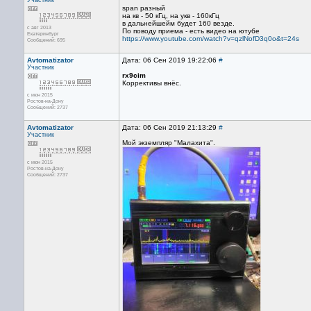
Участник
span разный
на кв - 50 кГц, на укв - 160кГц
в дальнейшейм будет 160 везде.
с авг 2013
По поводу приема - есть видео на ютубе
Екатеринбург
https://www.youtube.com/watch?v=qzlNofD3q0o&t=24s
Сообщений: 695
Avtomatizator
Дата: 06 Сен 2019 19:22:06
#
Участник
rx9cim
Коррективы внёс.
с июн 2015
Ростов-на-Дону
Сообщений: 2737
Avtomatizator
Дата: 06 Сен 2019 21:13:29
#
Участник
Мой экземпляр "Малахита".
с июн 2015
Ростов-на-Дону
Сообщений: 2737