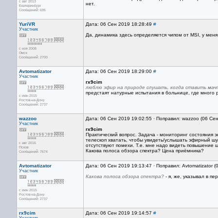
с авг 2013
нет.
Екатеринбург
Сообщений: 695
YuriVR
Дата: 06 Сен 2019 18:28:49
#
Участник
Да, динамика здесь определяется чипом от MSI, у меня
с ноя 2008
Омск
Сообщений: 2700
Avtomatizator
Дата: 06 Сен 2019 18:29:00
#
Участник
rx9cim
люблю эфир на природе слушать, когда ставить мачт
предстаят натурные испытания в больнице, где много р
с июн 2015
Ростов-на-Дону
Сообщений: 2737
wazzoo
Дата: 06 Сен 2019 19:02:55 · Поправил: wazzoo (06 Се
Участник
rx9cim
Практический вопрос. Задача - мониторинг состояния э
телескоп хватать, чтобы увидеть/услышать эфирный шу
с авг 2016
отсутствуют помехи. Т.е. мне надо видеть повышение
Псков
Какова полоса обзора спектра? Цена приёмника?
Сообщений: 7674
Avtomatizator
Дата: 06 Сен 2019 19:13:47 · Поправил: Avtomatizator 
Участник
Какова полоса обзора спектра?
- я, же, указывал в п
с июн 2015
Ростов-на-Дону
Сообщений: 2737
rx9cim
Дата: 06 Сен 2019 19:14:57
#