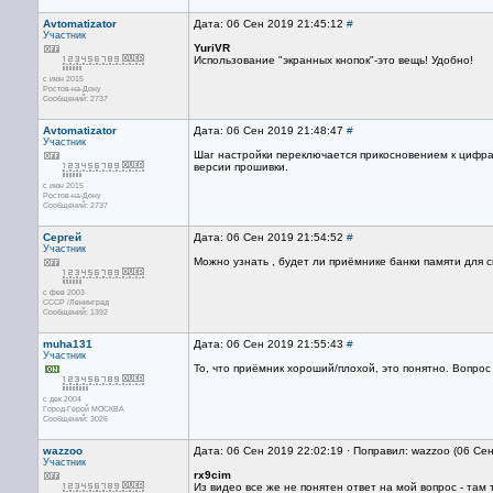
Avtomatizator
Дата: 06 Сен 2019 21:45:12
#
Участник
YuriVR
Использование "экранных кнопок"-это вещь! Удобно!
с июн 2015
Ростов-на-Дону
Сообщений: 2737
Avtomatizator
Дата: 06 Сен 2019 21:48:47
#
Участник
Шаг настройки переключается прикосновением к цифрам
версии прошивки.
с июн 2015
Ростов-на-Дону
Сообщений: 2737
Сергей
Дата: 06 Сен 2019 21:54:52
#
Участник
Можно узнать , будет ли приёмнике банки памяти для 
с фев 2003
СССР /Ленинград
Сообщений: 1392
muha131
Дата: 06 Сен 2019 21:55:43
#
Участник
То, что приёмник хороший/плохой, это понятно. Вопрос 
с дек 2004
Город-Герой МОСКВА
Сообщений: 3026
wazzoo
Дата: 06 Сен 2019 22:02:19 · Поправил: wazzoo (06 Се
Участник
rx9cim
Из видео все же не понятен ответ на мой вопрос - там