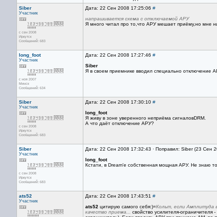
Siber
Дата: 22 Сен 2008 17:25:06
#
Участник
напрашивается схема с отключаемой АРУ
Я много читал про то,что АРУ мешает приёму,но мне н
с сен 2008
Иркутск
Сообщений: 683
long_foot
Дата: 22 Сен 2008 17:27:46
#
Участник
Siber
Я в своем приемнике вводил специально отключение А
с ноя 2007
Минск
Сообщений: 634
Siber
Дата: 22 Сен 2008 17:30:10
#
Участник
long_foot
Я живу в зоне уверенного неприёма сигналовDRM.
А что даёт отключение АРУ?
с сен 2008
Иркутск
Сообщений: 683
Siber
Дата: 22 Сен 2008 17:32:43 · Поправил: Siber (23 Сен 
Участник
long_foot
Кстати, в Dream'e собственная мощная АРУ. Не знаю тол
с сен 2008
Иркутск
Сообщений: 683
ats52
Дата: 22 Сен 2008 17:43:51
#
Участник
ats52
цитирую самого себя:)=
Кольт, если Амплитуда 
качество приема...
свойство усилителя-ограничителя -