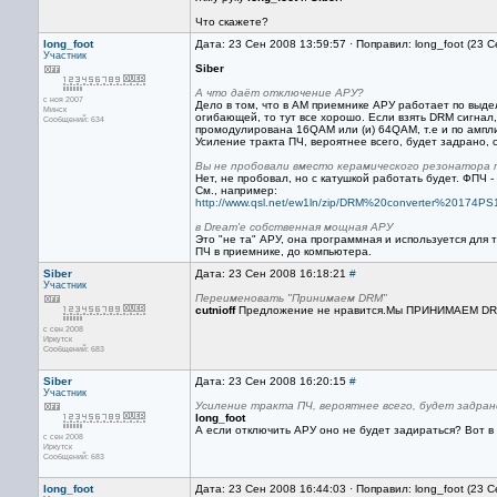
Что скажете?
long_foot
Дата: 23 Сен 2008 13:59:57 · Поправил: long_foot (23 
Участник
Siber
А что даёт отключение АРУ?
с ноя 2007
Дело в том, что в АМ приемнике АРУ работает по выд
Минск
огибающей, то тут все хорошо. Если взять DRM сигнал,
Сообщений: 634
промодулирована 16QAM или (и) 64QAM, т.е и по ампли
Усиление тракта ПЧ, вероятнее всего, будет задрано, 
Вы не пробовали вместо керамического резонатора 
Нет, не пробовал, но с катушкой работать будет. ФПЧ -
См., например:
http://www.qsl.net/ew1ln/zip/DRM%20converter%20174PS
в Dream'e собственная мощная АРУ
Это "не та" АРУ, она программная и используется для т
ПЧ в приемнике, до компьютера.
Siber
Дата: 23 Сен 2008 16:18:21
#
Участник
Переименовать "Принимаем DRM"
cutnioff
Предложение не нравится.Мы ПРИНИМАЕМ DR
с сен 2008
Иркутск
Сообщений: 683
Siber
Дата: 23 Сен 2008 16:20:15
#
Участник
Усиление тракта ПЧ, вероятнее всего, будет задран
long_foot
А если отключить АРУ оно не будет задираться? Вот в 
с сен 2008
Иркутск
Сообщений: 683
long_foot
Дата: 23 Сен 2008 16:44:03 · Поправил: long_foot (23 