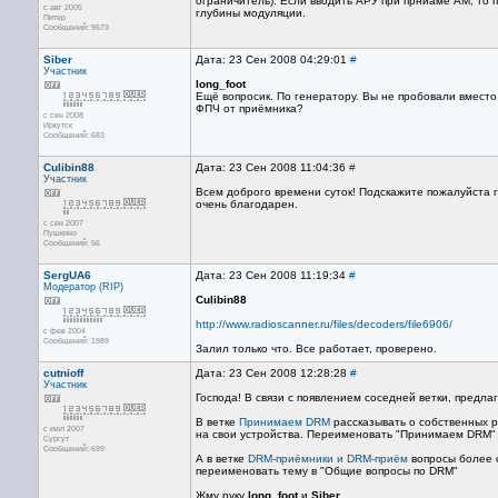
ограничитель). Если вводить АРУ при прниаме АМ, то 
с авг 2005
глубины модуляции.
Питер
Сообщений: 9573
Siber
Дата: 23 Сен 2008 04:29:01
#
Участник
long_foot
Ещё вопросик. По генератору. Вы не пробовали вместо
ФПЧ от приёмника?
с сен 2008
Иркутск
Сообщений: 683
Culibin88
Дата: 23 Сен 2008 11:04:36
#
Участник
Всем доброго времени суток! Подскажите пожалуйста гд
очень благодарен.
с сен 2007
Пушкино
Сообщений: 56
SergUA6
Дата: 23 Сен 2008 11:19:34
#
Модератор (RIP)
Culibin88
http://www.radioscanner.ru/files/decoders/file6906/
с фев 2004
Сообщений: 1989
Залил только что. Все работает, проверено.
cutnioff
Дата: 23 Сен 2008 12:28:28
#
Участник
Господа! В связи с появлением соседней ветки, предла
В ветке
Принимаем DRM
рассказывать о собственных ра
с июл 2007
на свои устройства. Переименовать "Принимаем DRM" в
Сургут
Сообщений: 699
А в ветке
DRM-приёмники и DRM-приём
вопросы более о
переименовать тему в "Общие вопросы по DRM"
Жму руку
long_foot
и
Siber
.