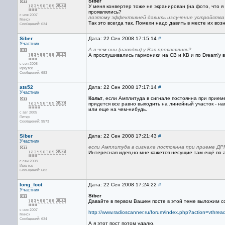
Siber
У меня конвертер тоже не экранирован (на фото, что я
проявлялись?
с ноя 2007
поэтому эффективней давить излучение устройства
Минск
Так это всегда так. Помехи надо давить в месте их воз
Сообщений: 634
Siber
Дата: 22 Сен 2008 17:15:14
#
Участник
А в чем они (наводки) у Вас проявлялись?
А прослушивались гармоники на СВ и КВ и по Dream'у 
с сен 2008
Иркутск
Сообщений: 683
ats52
Дата: 22 Сен 2008 17:17:14
#
Участник
Кольт
, если Амплитуда в сигнале постоянна при прием
придется все равно выходить на линейный участок - н
или еще на чем-нибудь.
с авг 2005
Питер
Сообщений: 9573
Siber
Дата: 22 Сен 2008 17:21:43
#
Участник
если Амплитуда в сигнале постоянна при приеме ДР
Интересная идея,но мне кажется несущие там ещё по
с сен 2008
Иркутск
Сообщений: 683
long_foot
Дата: 22 Сен 2008 17:24:22
#
Участник
Siber
Давайте в первом Вашем посте в этой теме выложим с
с ноя 2007
http://www.radioscanner.ru/forum/index.php?action=vt
Минск
Сообщений: 634
А я этот пост потом удалю.