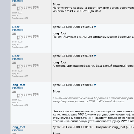
Участник
Siber
Не отключить совсем, а ввести ручную регулировку у
усиления УВЧ и УПЧ от 0 до макс.
с ноя 2007
Минск
Сообщений: 634
Siber
Дата: 23 Сен 2008 16:49:04
#
Участник
long_foot
Понял. Я думаю с сильным сигналом можно бороться ат
с сен 2008
Иркутск
Сообщений: 683
Siber
Дата: 23 Сен 2008 16:51:45
#
Участник
long_foot
А теперь, для разнообразия, Ваш самый красивый скр
с сен 2008
Иркутск
Сообщений: 683
long_foot
Дата: 23 Сен 2008 16:58:48
#
Участник
Siber
с сильным сигналом можно бороться аттенюатором а
с ноя 2007
коэффициент усиления УВЧ и УПЧ от 0 до макс
Минск
Сообщений: 634
Это не совсем эквивалентно, так как при использован
же использовать РРУ (ручную регулировку усиления), 
этом случае К передачи УПЧ зависит только от положе
отношению сигнал/шум устанавливаете ручку РРУ в о
long_foot
Дата: 23 Сен 2008 17:01:13 · Поправил: long_foot (23 
Участник
Siber