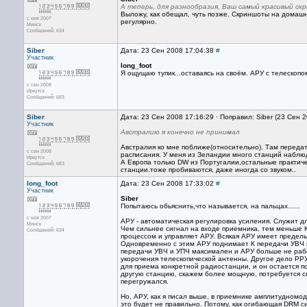
А теперь, для разнообразия, Ваш самый красивый с
Выложу, как обещал, чуть позже. Скриншоты на домаш
с ноя 2007
регулярно.
Минск
Сообщений: 634
Siber
Дата: 23 Сен 2008 17:04:38
#
Участник
long_foot
Я ощущаю тупик...оставаясь на своём. АРУ с телескопом
с сен 2008
Иркутск
Сообщений: 683
Siber
Дата: 23 Сен 2008 17:16:29 · Поправил: Siber (23 Сен 
Участник
Австралию я конечно не принимал
Австралия ко мне поближе(относительно). Там передатч
с сен 2008
расписания. У меня из Зеландии много станций наблю
Иркутск
А Европа только DW из Португалии,остальные практиче
Сообщений: 683
станции.тоже пробиваются, даже иногда со звуком..
long_foot
Дата: 23 Сен 2008 17:33:02
#
Участник
Siber
Попытаюсь обьяснить,что называется, на пальцах......
с ноя 2007
АРУ - автоматическая регулировка усиления. Служит д
Минск
Чем сильнее сигнал на входе приемника, тем меньше 
Сообщений: 634
процессом и управляет АРУ. Всякая АРУ имеет пределы
Одновременно с этим АРУ поднимает К передачи УВЧ и
передачи УВЧ и УПЧ максимален и АРУ больше не рабо
укорочения телескопической антенны. Другое дело РР
для приема конкретной радиостанции, и он остается п
другую станцию, скажем более мощную, потребуется с
перегружался.
Но, АРУ, как я писал выше, в приемнике амплитудном
это будет не правильно. Потому, как огибающая DRM с