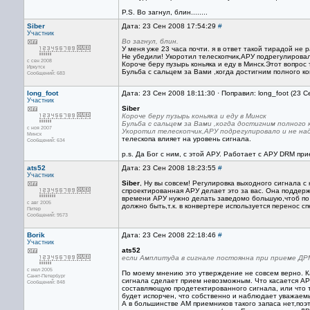
P.S. Во загнул, блин........
Siber
Дата: 23 Сен 2008 17:54:29
#
Участник
Во загнул, блин.
У меня уже 23 часа почти. я в ответ такой тирадой не р
Не убедили! Укоротил телескопчик,АРУ подрегулировало
с сен 2008
Короче беру пузырь коньяка и еду в Минск.Этот вопрос
Иркутск
Бульба с сальцем за Вами ,когда достигним полного ко
Сообщений: 683
long_foot
Дата: 23 Сен 2008 18:11:30 · Поправил: long_foot (23 
Участник
Siber
Короче беру пузырь коньяка и еду в Минск
Бульба с сальцем за Вами ,когда достигним полного 
с ноя 2007
Укоротил телескопчик,АРУ подрегулировало и не над
Минск
телескопа влияет на уровень сигнала.
Сообщений: 634
p.s. Да Бог с ним, с этой АРУ. Работает с АРУ DRM пр
ats52
Дата: 23 Сен 2008 18:23:55
#
Участник
Siber
, Ну вы совсем! Регулировка выходного сигнала 
спроектированная АРУ делает это за вас. Она поддерж
времени АРУ нужно делать заведомо большую,чтоб по 
с авг 2005
должно быть,т.к. в конвертере используется перенос сп
Питер
Сообщений: 9573
Borik
Дата: 23 Сен 2008 22:18:46
#
Участник
ats52
если Амплитуда в сигнале постоянна при приеме ДР
с июл 2005
По моему мнению это утверждение не совсем верно. К
Санкт-Петербург
сигнала сделает прием невозможным. Что касается АР
Сообщений: 848
составляющую продетектированного сигнала, или что 
будет испорчен, что собственно и наблюдает уважае
А в большинстве АМ приемников такого запаса нет,поэ