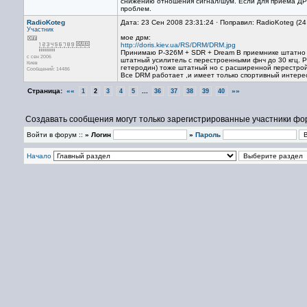
снижению отношения сигнал/шум. Если для приема ДРМ
проблем.
RadioKoteg
Дата: 23 Сен 2008 23:31:24 · Поправил: RadioKoteg (2
Участник
мое дрм:
http://doris.kiev.ua/RS/DRM/DRM.jpg
Принимаю Р-326М + SDR + Dream В приемнике штатно Э
с сен 2006
штатный усилитель с перестроенными фнч до 30 кгц. 
Киев
гетеродин) тоже штатный но с расширенной перестройк
Сообщений: 14486
Все DRM работает ,и имеет только спортивный интерес
Страница:
««
...
»»
1
2
3
4
5
36
37
38
39
40
Создавать сообщения могут только зарегистрированные участники фо
Войти в форум ::
» Логин
»
Пароль
Начало