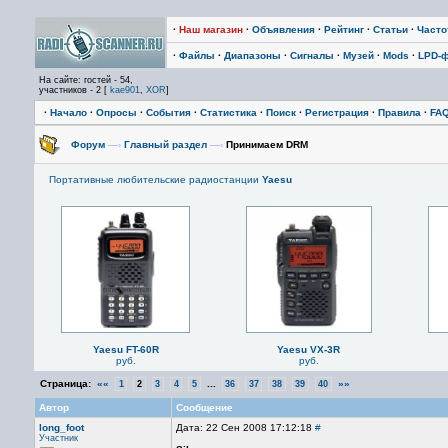
·
Наш магазин
·
Объявления
·
Рейтинг
·
Статьи
·
Част
·
Файлы
·
Диапазоны
·
Сигналы
·
Музей
·
Mods
·
LPD-
На сайте: гостей - 54,
участников - 2 [
kae901
,
XOR
]
·
Начало
·
Опросы
·
События
·
Статистика
·
Поиск
·
Регистрация
·
Правила
·
FA
Форум
—›
Главный раздел
—›
Принимаем DRM
Портативные любительские радиостанции
Yaesu
Yaesu FT-60R
Yaesu VX-3R
руб.
руб.
Страница:
««
...
»»
1
2
3
4
5
36
37
38
39
40
Автор
Сообщение
long_foot
Дата: 22 Сен 2008 17:12:18
#
Участник