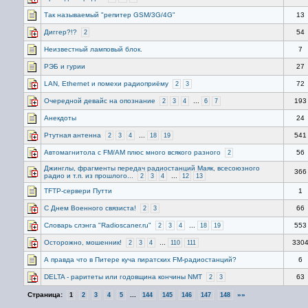
Так называемый "репитер GSM/3G/4G"
13
Диггер?!?
54
2
Неизвестный ламповый блок.
7
РЭБ и гурии
27
LAN, Ethernet и помехи радиоприёму
72
2
3
Очередной девайс на опознание
...
193
2
3
4
6
7
Анекдоты
24
Ртутная антенна
...
541
2
3
4
18
19
Автомагнитола с FM/АМ плюс много всякого разного
56
2
Джинглы, фрагменты передач радиостанций Маяк, всесоюзного
366
радио и т.п. из прошлого...
...
2
3
4
12
13
TFTP-сервери Путти
1
С Днем Военного связиста!
66
2
3
Словарь слэнга "Radioscaner.ru"
...
553
2
3
4
18
19
Осторожно, мошенник!
...
330
2
3
4
110
111
А правда что в Питере куча пиратских FM-радиостанций?
6
DELTA - раритеты или годовщина кончины NMT
63
2
3
Страница:
...
»»
1
2
3
4
5
144
145
146
147
148