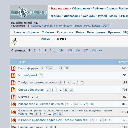
·
Наш магазин
·
Объявления
·
Рейтинг
·
Статьи
·
Част
·
Файлы
·
Диапазоны
·
Сигналы
·
Музей
·
Mods
·
LPD-
На сайте: гостей - 61,
участников - 8 [
radiooo
,
Rybak27
,
mirney
,
Evpator
,
Simon
,
alexis
,
Ефвфы
,
ДСПТ
]
·
Начало
·
Опросы
·
События
·
Статистика
·
Поиск
·
Регистрация
·
Правила
·
FA
Форум
—›
Прочее
Страница:
...
»»
1
2
3
4
5
144
145
146
147
148
Тема
Отве
Глюки форума.
...
148
2
3
4
49
50
Что выбрать?
56
2
Требуются фотоматериалы
...
188
2
3
4
6
7
Снова обновления
...
703
2
3
4
23
24
О клубе
82
2
3
Интересное и нелепое на Авито
...
812
2
3
4
27
28
Фильмы и прочие произведения так или иначе касающиеся нашего
270
увлечения
...
2
3
4
90
91
В России цифровое радио DAB+ все же появится?
170
2
3
4
5
6
Проводное радио
116
2
3
4