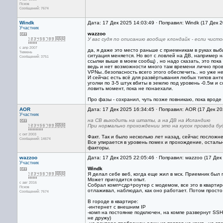
Псков
Сообщений: 7674
Windk
Дата: 17 Дек 2025 14:03:49 · Поправил: Windk (17 Дек 
Участник
wazzoo
У вас судя по описанию вообще клондайк - если чист
с апр 2007
да, я даже это место раньше с приемникам в руках выби
Тюмень
ситуация меняется. Но вот с ловлей на ДВ, например на
Сообщений: 3751
ссылки выше в моем сообщ) , но надо сказать, это пока
ведь и нет возможности много там времени лично прово
VPNы..безопасность всего этого обеспечить.. но уже н
И сейчас есть всё для развёртывания любых типов ант
уголки по 3-5 штук вбиты в землю под уровень -0.5м и
ловить момент, пока не понаехали.
Про фазы - сохранил, чуть позже повникаю, пока вроде
AOR
Дата: 17 Дек 2025 16:34:45 · Поправил: AOR (17 Дек 2
Участник
на СВ выходить на штаты, а на ДВ на Исландию
При нормально прохождении это на кусок провода бу
с окт 2003
Факт. Так и было несколько лет назад, сейчас посложне
Сообщений: 14674
Все упирается в уровень помех и прохождение, остал
факторы.
wazzoo
Дата: 17 Дек 2025 22:05:46 · Поправил: wazzoo (17 Дек
Участник
Windk
Я делал себе веб, когда еще жил в мск. Приемник был 
Может пригодится опыт.
с авг 2016
Собрал комп+сдр+роутер с модемом, все это в квартире
Псков
отлаживал, наблюдал, как оно работает. Потом просто
Сообщений: 7674
В городе в квартире:
-интернет с внешним IP
-комп на постоянке подключен, на компе развернут SSH-
не дружу)