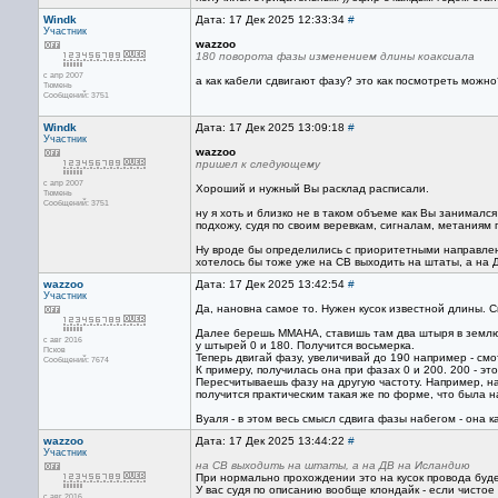
Windk
Дата: 17 Дек 2025 12:33:34
#
Участник
wazzoo
180 поворота фазы изменением длины коаксиала
с апр 2007
а как кабели сдвигают фазу? это как посмотреть можн
Тюмень
Сообщений: 3751
Windk
Дата: 17 Дек 2025 13:09:18
#
Участник
wazzoo
пришел к следующему
с апр 2007
Хороший и нужный Вы расклад расписали.
Тюмень
Сообщений: 3751
ну я хоть и близко не в таком объеме как Вы занималс
подхожу, судя по своим веревкам, сигналам, метаниям п
Ну вроде бы определились с приоритетными направлен
хотелось бы тоже уже на СВ выходить на штаты, а на Д
wazzoo
Дата: 17 Дек 2025 13:42:54
#
Участник
Да, нановна самое то. Нужен кусок известной длины. 
Далее берешь ММАНА, ставишь там два штыря в землю 
с авг 2016
у штырей 0 и 180. Получится восьмерка.
Псков
Теперь двигай фазу, увеличивай до 190 например - см
Сообщений: 7674
К примеру, получилась она при фазах 0 и 200. 200 - э
Пересчитываешь фазу на другую частоту. Например, на ч
получится практическим такая же по форме, что была н
Вуаля - в этом весь смысл сдвига фазы набегом - она 
wazzoo
Дата: 17 Дек 2025 13:44:22
#
Участник
на СВ выходить на штаты, а на ДВ на Исландию
При нормально прохождении это на кусок провода буде
У вас судя по описанию вообще клондайк - если чистое
с авг 2016