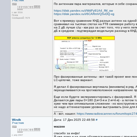
Участник
По антеннам пара материалов, которые я себе сохрани
https://disk.yandex.ru/i/WdFy91A4_fM_sw
с авг 2016
https://disk.yandex.ru/i/6CARmVQSvDQ-xg
Псков
Сообщений: 7674
Вот к примеру сравнение КНД разных антенн на одной 
сравнивал на тысячах спотах на FT8 скиммере работу в
на 2 дБ лучше с/ш - как раз за счет того, что у него
дБ в среднем - подтверждая модельную разницу в КНД
Про фазированные антенны - вот такой проект мне по
LC-цепочке, тоже вариант.
Я делал 4 фазированных вертикала (минивипа) в ряд. А
перещелкиваются на противоположное направление при
Еще если будете экспериментировать с фазировкой. Я т
Делаются две пары 0+180 (1я+3-я и 2-я+4-я) - а потом
хуже чем при оптимальном сложении - но конструктив 
не надо аттенюаторами уровни выстраивать (они для 4
_____
А - вот, нашел:
https://www.radioscanner.ru/forum/topic
Windk
Дата: 17 Дек 2025 22:48:58
#
Участник
wazzoo
спасибо за инфо!
с апр 2007
Я уже дома и на даче обзавелся кинетиками с прицело