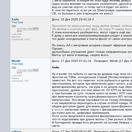
1 метр шириной, в общем не знал куда полевку девать 
(один конец веревки на хорошее заземление, другой кон
вид на участке портит, а толку чуется будет не много.
8. или не париться, если уж на 50метровую оцинкованн
СВ, то большего уже в принципе не взять?
Хайо
Дата: 16 Дек 2025 23:41:24
#
Участник
Приходит до края участка лишь фидер (новый, кабель
4G модем и кинетик с вай фай, да пара IP камер дл
С этим изначально разберитесь, могут гадить ещё как.
с дек 2015
К дому у меня вся электрокоммуникация уходит в земл
Оренбург
что даже холодильники и плиты фонят от своих контро
Сообщений: 21537
По опыту, АА с метровым штырем слышит эфирные шум
Однако,
дальнейшее улучшение дают только направленные ан
Мачта тут мало в помощь, скорее всего.
Windk
Дата: 17 Дек 2025 07:01:24 · Поправил: Windk (17 Дек 
Участник
Хайо
Ну я разве что кабель от щитка до домика еще пока не
с апр 2007
простая на ТЭНе, холодильник старый (Литва) компресс
Тюмень
заместил. Но вот что заметил. если рубануть в щитке
Сообщений: 3751
светильников, которые при включении дают грохот, а 
время временяку делать, так руки и не дошли еще пере
однозначно, думаю это они пакостят. От КТП на питающ
и там бытовки по сути, толком никто не живет. КТП т
при включении в розетку трансформаторного БП, кото
импульсника. Эти вещи оказывается не только блокирую
и на аккумулятор переходить в случае особой нужды. Ин
общим доступом (даже для компа думаю трансформато
у
warzoo
насколько помню опыты с фазированным прием
доступно для не_цифровых приемников.
Хотя, если предложите решения фазированного приема
что-то подозреваю при длине волны 1.5км разнос в 30м
И.Гончаренко правда есть решение на основе бевера с 
свете.
rn9aaa
Дата: 17 Дек 2025 09:31:55 · Поправил: rn9aaa (17 Дек