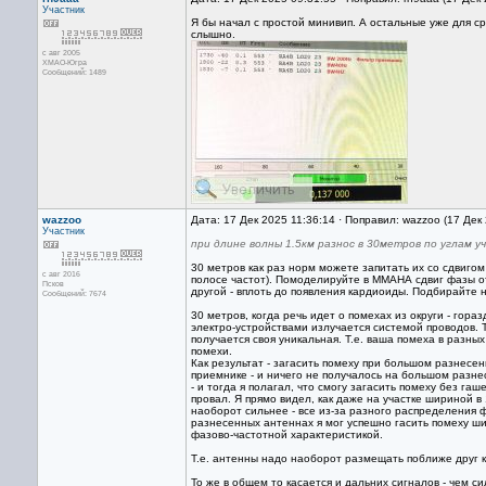
Участник
Я бы начал с простой минивип. А остальные уже для с
слышно.
с авг 2005
ХМАО-Югра
Сообщений: 1489
wazzoo
Дата: 17 Дек 2025 11:36:14 · Поправил: wazzoo (17 Дек
Участник
при длине волны 1.5км разнос в 30метров по углам 
30 метров как раз норм можете запитать их со сдвиго
с авг 2016
полосе частот). Помоделируйте в ММАНА сдвиг фазы от 
Псков
другой - вплоть до появления кардиоиды. Подбирайте н
Сообщений: 7674
30 метров, когда речь идет о помехах из округи - гора
электро-устройствами излучается системой проводов. Т
получается своя уникальная. Т.е. ваша помеха в разны
помехи.
Как результат - загасить помеху при большом разнесе
приемнике - и ничего не получалось на большом разне
- и тогда я полагал, что смогу загасить помеху без га
провал. Я прямо видел, как даже на участке шириной в 
наоборот сильнее - все из-за разного распределения ф
разнесенных антеннах я мог успешно гасить помеху ши
фазово-частотной характеристикой.
Т.е. антенны надо наоборот размещать поближе друг к 
То же в общем то касается и дальних сигналов - чем 