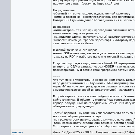
-на роутере проброшен один из портов на комп - на это
наружу там открыт (доступ по https к сайтам)
На радиоточке
-обычный интернет-модем, подключенный к роутеру
-комп на постоянке - к нему подключены сдр-приемники,
Поверх SSH туннель для RDP соединения - т.е. чтобы 
из нюансов
-комп настроен так, что при пропадании питания и пот
вытыканием шнура из розетки)
-на ардуино сделан принудительный выкл/вкл роутера 
"живости" компа (контролем через порт, к которому под
зависанием компа не было.
В любой точке земного шара:
-комп с SSH-клиентом, так же подключается к квартирно
-захожу по RDP и работаю на компе который на радиот
Отдельно про звук - звук делалася RemAUD сервером-к
интернета. СДР-ы запускал через HDSDR - там есть сп
просматривал. Ну и всякие свои программы потом нача
====
Что тут можно упростить на современном этапе. Есть 
надо делать никаких SSH-туннелей. Мне например так 
через 4г) на ноут эту прогу, даю им реквизиты - они и
заморачиваться со своей инфраструктурой - заплатите 
Второй вариант - как я проапгрейдил свои сети. У меня
сайте кинетика. В общем - у меня сейчас городская кв
сервер, запущенный на городском кинетике. И я могу из
объединены в одну единую.
Третий вариант - ну конечно использовать что-то типа 
-нет записи/проигрывания эфира
-нет возможности использовать различное прикланое П
-ваши возможности ограничены возможностями одной
Этот вариант я исходно для себя отбросил, хотя потом
wazzoo
Дата: 17 Дек 2025 22:39:48 · Поправил: wazzoo (17 Дек