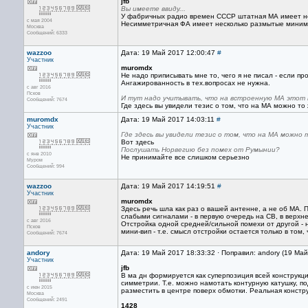
jfb
Вы имеете ввиду...
У фабричных радио времен СССР штатная МА имеет н
с мая 2004
Несимметричная ФА имеет несколько размытые минимум
Москва
Сообщений: 6333
wazzoo
Дата: 19 Май 2017 12:00:47
#
Участник
muromdx
Не надо приписывать мне то, чего я не писал - если 
Ангажированность в тех.вопросах не нужна.
с авг 2016
Псков
И тут надо учитывать, что на встроенную МА этот в
Сообщений: 7674
Где здесь вы увидели тезис о том, что на МА можно то
muromdx
Дата: 19 Май 2017 14:03:11
#
Участник
Где здесь вы увидели тезис о том, что на МА можно 
Вот здесь
Послушать Норвегию без помех от Румынии?
с янв 2010
Не принимайте все слишком серьезно
Муром
Сообщений: 994
wazzoo
Дата: 19 Май 2017 14:19:51
#
Участник
muromdx
Здесь речь шла как раз о вашей антенне, а не об МА. 
слабыми сигналами - в первую очередь на СВ, в верхне
с авг 2016
Отстройка одной средней/сильной помехи от другой - 
Псков
мини-вип - т.е. смысл отстройки остается только в том,
Сообщений: 7674
andory
Дата: 19 Май 2017 18:33:32 · Поправил: andory (19 Ма
Участник
jfb
В ма дн формируется как суперпозиция всей конструкц
симметрии. Т.е. можно намотать контурную катушку, п
с июн 2015
разместить в центре поверх обмотки. Реальная конст
Москва
Сообщений: 2491
1428