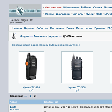
·
Наш магазин
·
Объявления
·
Рейтинг
·
Статьи
·
Част
·
Файлы
·
Диапазоны
·
Сигналы
·
Музей
·
Mods
·
LPD-
На сайте: гостей - 59,
участников - 0
·
Начало
·
Опросы
·
События
·
Статистика
·
Поиск
·
Регистрация
·
Правила
·
FA
Форум
—›
Антенны и фидеры
—›
ДВ/СВ антенны
Новая линейка радиостанций Hytera в нашем магазине
Hytera TC-320
Hytera TC-508
руб.
руб.
Страница:
««
1
2
Автор
Сообщение
1428
Дата: 19 Май 2017 11:16:09 · Поправил: 1428 (19 Май 
Участник