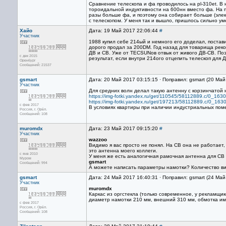
Сравнение телескопа и фа проводилось на pl-310et. В
тороидальной индуктивности на 600нн вместо фа. На п
разы больше фа, и поэтому она собирает больше (элек
с телескопом. У меня так и вышло, пришлось сильно ум
Хайо
Дата: 19 Май 2017 22:06:44
#
Участник
1988 купил себе 214ый и немного его доделал, постав
дорого продал за 200DM. Год назад для товарища реко
ДВ и СВ. Уже от TECSUNов отвык от живого ДВ-СВ. Поэ
с дек 2015
результат, если внутри 214ого отцепить телескоп для 
Оренбург
Сообщений: 21537
gsmart
Дата: 20 Май 2017 03:15:15 · Поправил: gsmart (20 Ма
Участник
Для средних волн делал такую антенну с корзинчатой 
https://img-fotki.yandex.ru/get/110545/58112889.c/0_16
https://img-fotki.yandex.ru/get/197213/58112889.c/0_16
с фев 2017
В условиях квартиры при наличии индустриальных пом
Россия, г. Орёл.
Сообщений: 108
muromdx
Дата: 23 Май 2017 09:15:20
#
Участник
wazzoo
Видимо я вас просто не понял. На СВ она не работает,
это антенна моего коллеги.
с янв 2010
У меня же есть аналогичная рамочная антенна для СВ 
Муром
gsmart
Сообщений: 994
А можете написать параметры намотки? Количество вит
gsmart
Дата: 24 Май 2017 16:40:31 · Поправил: gsmart (24 Ма
Участник
muromdx
Каркас из оргстекла (только современное, у рекламщи
диаметр намотки 210 мм, внешний 310 мм, обмотка име
с фев 2017
Россия, г. Орёл.
Сообщений: 108