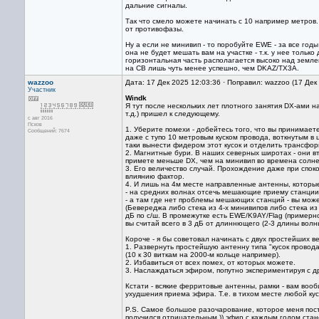
дальние сигналы.
Так что смело можете начинать с 10 например метров
от противофазы.
Ну а если не минивип - то поробуйте EWE - за все годы
она не будет мешать вам на участке - т.к. у нее тольк
горизонтальная часть располагается высоко над земле
на СВ лишь чуть менее успешно, чем DKAZ/TX3A.
wazzoo
Дата: 17 Дек 2025 12:03:36 · Поправил: wazzoo (17 Дек
Участник
Windk
Я тут после нескольких лет плотного занятия DX-ами 
т.д.) пришел к следующему.
с авг 2016
Псков
1. Уберите помехи - добейтесь того, что вы принимает
Сообщений: 7674
даже с тупо 10 метровым куском провода, воткнутым в 
таки вынести фидером этот кусок и отделить трансфо
2. Магнитные бури. В наших северных широтах - они в
примете меньше DX, чем на минивип во времена солн
3. Его величество случай. Прохождение даже при споко
влиянию фактор.
4. И лишь на 4м месте направленные антенны, которы
- на средних волнах отсечь мешающие приему станции 
- а там где нет проблемы мешающих станций - вы може
(Бевереджа либо стека из 4-х минивипов либо стека из 
дБ по с/ш. В промежутке есть EWE/K9AY/Flag (примерно
вы считай всего в 3 дБ от длиннющего (2-3 длины волн
Короче - я бы советовал начинать с двух простейших в
1. Развернуть простейшую антенну типа "кусок прово
(10 к 30 виткам на 2000-м кольце например).
2. Избавиться от всех помех, от которых можете.
3. Наслаждаться эфиром, попутно экспериментируя с 
Кстати - всякие ферритовые антенны, рамки - вам вооб
ухудшения приема эфира. Т.е. в тихом месте любой ку
P.S. Самое большое разочарование, которое меня пост
получился отрицательным )) эфир с каждым годом стано