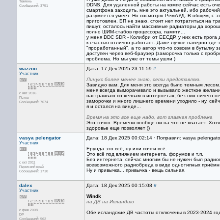
Тюмень
DDNS. Для удаленной работы на компе сейчас есть оче
Сообщений: 3751
смартфона заходить, мне это актуальней, ибо рабочий 
разумеется умеет. Но посмотрю РемАУД. В общем, с эт
приготовлен. БП не знаю, стоит нет потратиться на т
пишут, осталось найти массивные радиаторы да хороши
полно ШИМ-стабов процессора, памяти...
у меня DDC SDR - Колибри от ЕЕСДР, у них есть прога
к счастью отлично работает. Даже лучше наверно где-
"проработанный", а то автор что-то совсем в бутылку 
доступен через веб-браузер (заморочка только с проб
проблема. Но мы уже от темы ушли )
wazzoo
Дата: 17 Дек 2025 23:11:59
#
Участник
Линукс более менее знаю, сети представляю.
Завидую вам. Для меня это всегда было темным лесом.
меня всегда выморачивало и вызывало жесткое желание 
с авг 2016
настраиваю по хелпам в интернетах, без них ничего н
Псков
заморочки и много лишнего времени уходило - ну, сейч
Сообщений: 7674
я и остался на винде...
Время на это все еще надо, вот главная проблема
Это точно. Времени вообще ни на что не хватает. Хотя
здоровье еще позволяет ))
vasya pelengator
Дата: 18 Дек 2025 00:02:14 · Поправил: vasya pelengato
Участник
Ерунда это всё, ну или почти всё.
Это всё под влиянием интернета, форумов и т.п.
Без интернета, сейчас многим бы не нужен был радио
с окт 2011
всевозможного радиобреда в виде однотипных приёмник
Пермский край
Ну и привычка... привычка - вещь сильная.
Сообщений: 1710
dalex
Дата: 18 Дек 2025 00:15:08
#
Участник
Windk
на ДВ на Исландию
с фев 2008
Обе исландские ДВ частоты отключены в 2023-2024 го
DP
Сообщений: 562