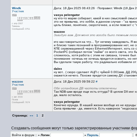
Windk
Дата: 18 Дек 2025 06:43:26 · Поправил: Windk (18 Дек 
Участник
vasya pelengator
ну кто-то марки собирает, какой в них смысловой смысл
это не привычка, это хобби, в данном случае - "за прин
с апр 2007
цель ближе, понятнее, скоротечнее, а если повезет с "
Тюмень
Сообщений: 3751
wazzoo
Завидую вам. Для меня это всегда было темным лесо
кто как говориться на что... Тут нечему завидовать. Я
и близко таких познаний в программировании нет, не с
КПЕ сервомашикной через Ethernet/Интернет, хоть со с
PocketPC (собирал потом "лайки" со всего света, это б
сложилось, хотя работа с этим не связана, точнее был
понимание -хочешь не хочешь придется освоить, но нет
Вы сделали такую работу, что радикально избавили от
dalex
ну вот.. ( скоро сделают АЦП с чуйкой 0.001мкв, ДД 2
окажется нечего. Похоже придется самому ДХ становит
wazzoo
Дата: 18 Дек 2025 09:59:22
#
Участник
Обе исландские ДВ частоты отключены
Так NDB-шки вроде еще есть оттуда? В целом DX-инг на
да, мало осталось.
с авг 2016
Псков
vasya pelengator
Сообщений: 7674
Конечно ерунда. В нашей жизни вообще из не ерунды 
Сила привычки - да, имеется. Есть наверное "недосказа
Страница:
««
1
2
Создавать сообщения могут только зарегистрированные участники фо
Войти в форум ::
» Логин
»
Пароль