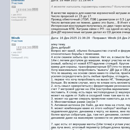
Zilantson
Дата: 28 Май 2017 21:19:44
#
Участник
А можете написать параметры намотки? Количество
В качестве каркаса для намотки корзиночной катушки и
с дек 2013
Число прорезей от 15 до 17.
Kresy Wshodne
Провод обмоточный ( ПЭЛ, ПЭВ ) диаметром от 0,5 ( для
Сообщений: 30
Число витков уже не помню, давно это было... В И-нет 
Интересная конструкция получилась из двух таких кат
секционным КПЕ. Катушка связи с РП - на одной из кат
Для ДП корзиночные катушки делал из CD дисков очище
Windk
Дата: 16 Дек 2025 21:36:28 · Поправил: Windk (16 Дек 
Участник
апну тему.
День добрый!
Вопрос вот какой, обычно большинство статей и форум
с апр 2007
относительно борьбы с помехами.
Тюмень
А если скажем забыть про помехи. Нет их, в смысле бы
Сообщений: 3751
14м с легким доступом до макушки. вокруг участка ни 
(новый, кабель) от новой КТП вдалеке стоящей. Кругом 
камер для охраны, трансформаторные БП (что-то можн
Хочу максимально попробовать "выжать" ДВ (да и СВ) д
Что по вашему, на основе своих каких-то опытов, практ
усилия сосредоточить (есть любые приборы, отладить, 
1. первое что хочу попробовать на выхах НГ, "беверед
больше. Во всяком случае, могу по елкам хоть километ
2. есть смысл заморочиться с ферритовыми резонанс
счет 7 метровой удочки на 20м (настройка варикапами
поставить. К слову, есть пара чистопородных (с маузе
может на идеях от Хайо в соседней теме там как-то по 
3. может на удочке спираль проволоки намотать да а-л
4. Многовитковые рамки 1мх1м ?
5. Активная антенна (по Хайо, да все пока на столе, по
6. может комбинации какие из этого набора? вообще я
подавления других. динамика к черту, не важна, мне п
более крутых собратьев..(да, там нет динамики, селект
динамике даже на максимуме громкости не увеличивает
7. щас есть: от верхушки мачты (14м точка) к углам уча
два луча вниз, итоговый периметр (общая длина провода