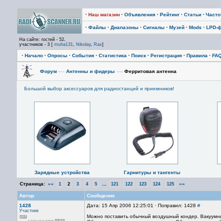
·
Наш магазин
·
Объявления
·
Рейтинг
·
Статьи
·
Част
·
Файлы
·
Диапазоны
·
Сигналы
·
Музей
·
Mods
·
LPD-
На сайте: гостей - 52,
участников - 3 [
muha131
,
Nikolay
,
Rax
]
·
Начало
·
Опросы
·
События
·
Статистика
·
Поиск
·
Регистрация
·
Правила
·
FA
Форум
—›
Антенны и фидеры
—›
Ферритовая антенна
Большой выбор аксессуаров для радиостанций и приемников!
Зарядные устройства
Гарнитуры и тангенты
Страница:
««
...
»»
1
2
3
4
5
121
122
123
124
125
Автор
Сообщение
1428
Дата: 15 Апр 2006 12:25:01 · Поправил: 1428
#
Участник
Можно поставить обычный воздушный кондер. Вакуумн