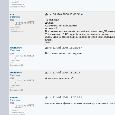
с янв 2005
Санкт-Петербург
Сообщений: 4474
suv
Дата: 06 Май 2006 17:46:54
#
Участник
To MORZE!!!
ДАааа!
Самодельней небывает!!!
с июл 2005
А смысл?
г.Ковров
В итальянском не силён. но всё же понял, это ДВ антен
Сообщений: 913
У Уважаемого 1428 куда больше дельнных советов.
Жаль, давно его невидно, наверное сеет корнеплоды н
Юрий.
SUV.
GORGAN
Дата: 11 Май 2006 13:25:36
#
Участник
Вот такого монстра соорудил.
с мая 2006
Lviv
Сообщений: 27
GORGAN
Дата: 11 Май 2006 13:28:24
#
Участник
А как фото прицепить?
с мая 2006
Lviv
Сообщений: 27
morze
Дата: 11 Май 2006 13:30:16
#
Участник
сначала ваше фото положите в копилку, а потом в текст
с янв 2005
Санкт-Петербург
Сообщений: 4474