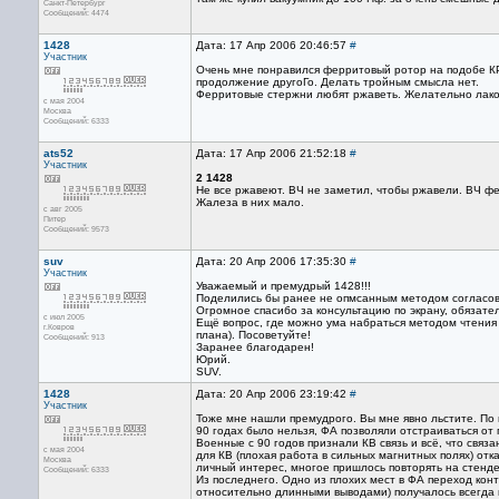
Санкт-Петербург
Сообщений: 4474
1428
Дата: 17 Апр 2006 20:46:57
#
Участник
Очень мне понравился ферритовый ротор на подобе КР
продолжение другоГо. Делать тройным смысла нет.
Ферритовые стержни любят ржаветь. Желательно лако
с мая 2004
Москва
Сообщений: 6333
ats52
Дата: 17 Апр 2006 21:52:18
#
Участник
2 1428
Не все ржавеют. ВЧ не заметил, чтобы ржавели. ВЧ фер
Жалеза в них мало.
с авг 2005
Питер
Сообщений: 9573
suv
Дата: 20 Апр 2006 17:35:30
#
Участник
Уважаемый и премудрый 1428!!!
Поделились бы ранее не опмсанным методом согласов
Огромное спасибо за консультацию по экрану, обязате
с июл 2005
Ещё вопрос, где можно ума набраться методом чтения
г.Ковров
плана). Посоветуйте!
Сообщений: 913
Заранее благодарен!
Юрий.
SUV.
1428
Дата: 20 Апр 2006 23:19:42
#
Участник
Тоже мне нашли премудрого. Вы мне явно льстите. По 
90 годах было нельзя, ФА позволяли отстраиваться от
Военные с 90 годов признали КВ связь и всё, что свя
с мая 2004
для КВ (плохая работа в сильных магнитных полях) отк
Москва
личный интерес, многое пришлось повторять на стенде
Сообщений: 6333
Из последнего. Одно из плохих мест в ФА переход конт
относительно длинными выводами) получалось всегда п