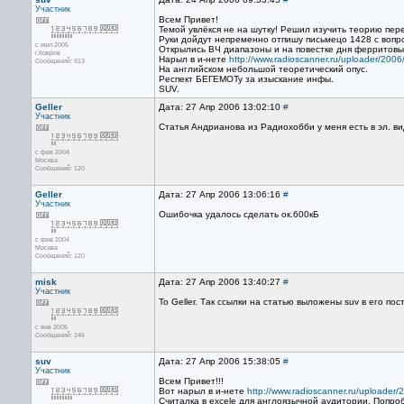
Участник
Всем Привет!
Темой увлёкся не на шутку! Решил изучить теорию пе
Руки дойдут непременно отпишу письмецо 1428 с вопр
с июл 2005
Открылись ВЧ диапазоны и на повестке дня ферритовы
г.Ковров
Нарыл в и-нете
http://www.radioscanner.ru/uploader/2006
Сообщений: 913
На английском небольшой теоретический опус.
Респект БЕГЕМОТу за изыскание инфы.
SUV.
Geller
Дата: 27 Апр 2006 13:02:10
#
Участник
Статья Андрианова из Радиохобби у меня есть в эл. вид
с фев 2004
Москва
Сообщений: 120
Geller
Дата: 27 Апр 2006 13:06:16
#
Участник
Ошибочка удалось сделать ок.600кБ
с фев 2004
Москва
Сообщений: 120
misk
Дата: 27 Апр 2006 13:40:27
#
Участник
To Geller. Так ссылки на статью выложены suv в его пос
с янв 2005
Сообщений: 246
suv
Дата: 27 Апр 2006 15:38:05
#
Участник
Всем Привет!!!
Вот нарыл в и-нете
http://www.radioscanner.ru/uploader/2
Считалка в excele для англоязычной аудитории. Попр