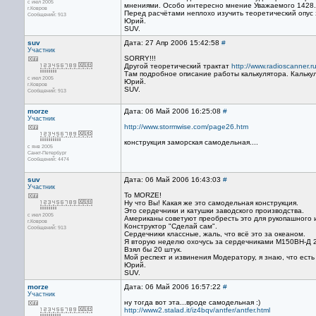
с июл 2005
мнениями. Особо интересно мнение Уважаемого 1428.
г.Ковров
Перед расчётами неплохо изучить теоретический опус 
Сообщений: 913
Юрий.
SUV.
suv
Дата: 27 Апр 2006 15:42:58
#
Участник
SORRY!!!
Другой теоретический трактат
http://www.radioscanner.
Там подробное описание работы калькулятора. Калькуля
с июл 2005
Юрий.
г.Ковров
SUV.
Сообщений: 913
morze
Дата: 06 Май 2006 16:25:08
#
Участник
http://www.stormwise.com/page26.htm
конструкция заморская самодельная....
с янв 2005
Санкт-Петербург
Сообщений: 4474
suv
Дата: 06 Май 2006 16:43:03
#
Участник
To MORZE!
Ну что Вы! Какая же это самодельная конструкция.
Это сердечники и катушки заводского производства.
с июл 2005
Американы советуют преобресть это для рукопашного 
г.Ковров
Конструктор "Сделай сам".
Сообщений: 913
Сердечники классные, жаль, что всё это за океаном.
Я вторую неделю охочусь за сердечниками М150ВН-Д 2
Взял бы 20 штук.
Мой респект и извинения Модератору, я знаю, что есть
Юрий.
SUV.
morze
Дата: 06 Май 2006 16:57:22
#
Участник
ну тогда вот эта...вроде самодельная :)
http://www2.stalad.it/iz4bqv/antfer/antfer.html