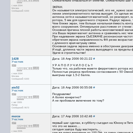
Обязательно отказаться от оплетки. Обязательно шаг 
с мая 2004
ЭКРАН.
Москва
Он называется электростатический, его не_нужно зазе
Сообщений: 6333
линии электромагнитного патока выходят. Со щелью м
антенна хотя и называется магнитной, но реагирует,
ротора, 5 мм для одиночного стержня. Радиус экрана, 
Чем ближе экран, тем больше начальная ёмкость конту
всего сооружения. Оптимальное расстояние от стенки 
Основная причина плохой работы многовитковой магн
эта Ваша первая магнит антенна и сравнивать нес чем
При надевании экрана СЬЕЗЖАЧЕ резонансная частота 
обретения экрана направленность ФА резко возрастает.
с длинного края катушку связи.
Основная задача экрана именно в обострении диагра
И ещё, дллинна части экрана выходящего за пределы 
Удачи в строительстве!
1428
Дата: 16 Апр 2006 00:21:22
#
Участник
У Р А П О Л У Ч И Л О С Ь !!
Только что, на рабочем макете ферритового ротора и
Полностью решена проблема согласования с 50 Омной
с мая 2004
выигрыш еще 1,5-2 балла.
Москва
Сообщений: 6333
ats52
Дата: 16 Апр 2006 00:55:08
#
Участник
Поздравляю!
А более конкретно?
А не пробовали включение по току?
с авг 2005
Питер
Сообщений: 9573
morze
Дата: 17 Апр 2006 10:42:46
#
Участник
первый шаг сделан, в субботу съездил на Юнону в Пит
что это не важно....
сегодня завтра буду мастерить....
с янв 2005
там же купил вакуумник до 100 Пф. за очень смешные 