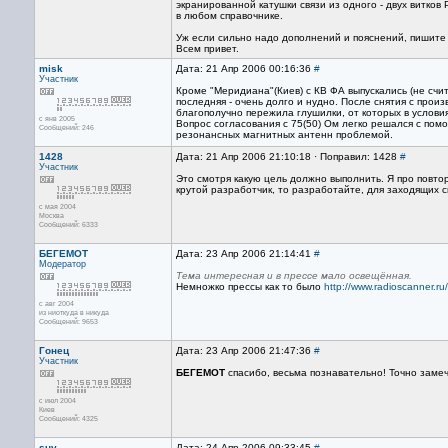
экранированной катушки связи из одного - двух витко
в любом справочнике.
Уж если сильно надо дополнений и пояснений, пишите 
Всем привет.
misk
Дата: 21 Апр 2006 00:16:36
#
Участник
Кроме "Меридиана"(Киев) с КВ ФА выпускались (не счи
последняя - очень долго и нудно. После снятия с произ
благополучно пережила глушилки, от которых в услови
с янв 2005
Вопрос согласования с 75(50) Ом легко решался с пом
Сообщений: 246
резонансных магнитных антенн проблемой.
1428
Дата: 21 Апр 2006 21:10:18 · Поправил: 1428
#
Участник
Это смотря какую цель должно выполнить. Я про повто
крутой разработчик, то разработайте, для заходящих с
с мая 2004
Москва
Сообщений: 6333
БЕГЕМОТ
Дата: 23 Апр 2006 21:14:41
#
Модератор
Тема интересная и в прессе мало освещённая.
Немножко прессы как то было
http://www.radioscanner.r
с авг 2004
из ниоткуда в никуда
Сообщений: 9653
Гонец
Дата: 23 Апр 2006 21:47:36
#
Участник
БЕГЕМОТ
спасибо, весьма познавательно! Точно замеч
с июл 2004
Киев
Сообщений: 4325
suv
Дата: 24 Апр 2006 09:33:45
#