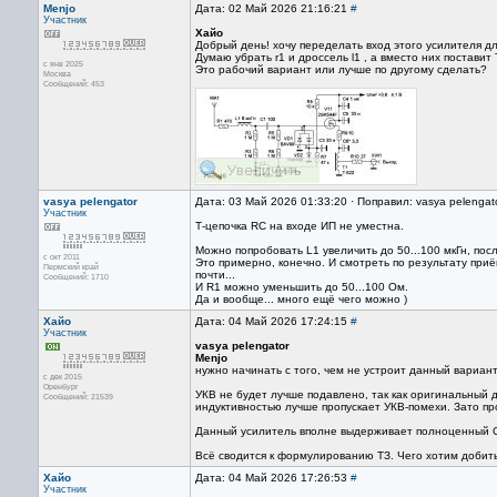
Menjo
Дата: 02 Май 2026 21:16:21
#
Участник
Хайо
Добрый день! хочу переделать вход этого усилителя дл
Думаю убрать r1 и дроссель l1 , а вместо них поставит
с янв 2025
Это рабочий вариант или лучше по другому сделать?
Москва
Сообщений: 453
vasya pelengator
Дата: 03 Май 2026 01:33:20 · Поправил: vasya pelengat
Участник
Т-цепочка RC на входе ИП не уместна.
Можно попробовать L1 увеличить до 50...100 мкГн, пос
с окт 2011
Это примерно, конечно. И смотреть по результату при
Пермский край
почти...
Сообщений: 1710
И R1 можно уменьшить до 50...100 Ом.
Да и вообще... много ещё чего можно )
Хайо
Дата: 04 Май 2026 17:24:15
#
Участник
vasya pelengator
Menjo
нужно начинать с того, чем не устроит данный вариант
с дек 2015
Оренбург
УКВ не будет лучше подавлено, так как оригинальный 
Сообщений: 21539
индуктивностью лучше пропускает УКВ-помехи. Зато пр
Данный усилитель вполне выдерживает полноценный СД
Всё сводится к формулированию ТЗ. Чего хотим добит
Хайо
Дата: 04 Май 2026 17:26:53
#
Участник