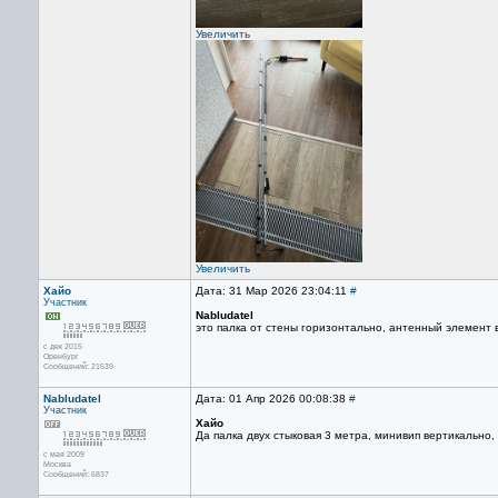
Увеличить
Увеличить
Хайо
Дата: 31 Мар 2026 23:04:11
#
Участник
Nabludatel
это палка от стены горизонтально, антенный элемент 
с дек 2015
Оренбург
Сообщений: 21539
Nabludatel
Дата: 01 Апр 2026 00:08:38
#
Участник
Хайо
Да палка двух стыковая 3 метра, минивип вертикально, 
с мая 2009
Москва
Сообщений: 6837