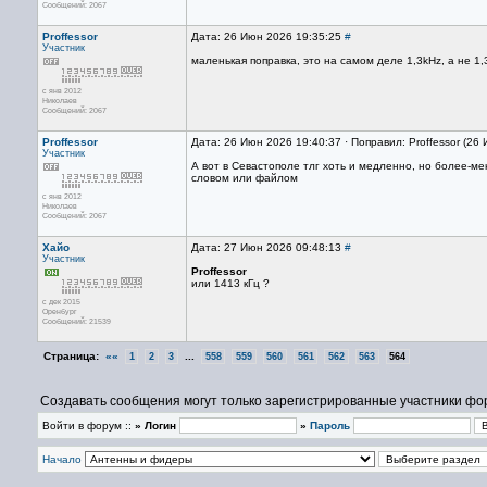
Сообщений: 2067
Proffessor
Дата: 26 Июн 2026 19:35:25
#
Участник
маленькая поправка, это на самом деле 1,3kHz, а не 1
с янв 2012
Николаев
Сообщений: 2067
Proffessor
Дата: 26 Июн 2026 19:40:37 · Поправил: Proffessor (26
Участник
А вот в Севастополе тлг хоть и медленно, но более-ме
словом или файлом
с янв 2012
Николаев
Сообщений: 2067
Хайо
Дата: 27 Июн 2026 09:48:13
#
Участник
Proffessor
или 1413 кГц ?
с дек 2015
Оренбург
Сообщений: 21539
Страница:
««
...
1
2
3
558
559
560
561
562
563
564
Создавать сообщения могут только зарегистрированные участники фо
Войти в форум ::
» Логин
»
Пароль
Начало