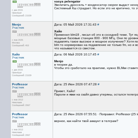
vasya pelengator
Увеличить дроссель + конденсатор скорее выдаст нехо
Системный Кш страдает. Но если это не критично, то э
с дек 2015
Оренбург
Сообщений: 21539
Menjo
Дата: 05 Май 2026 17:31:43
#
Участник
Хайо
Применил blm18 , писал об это в соседней теме. Тут п
мощные базовые станции 800 - 900 МГц. Они по уровню 
с янв 2025
подавлять такое высокое и мощное излучение? Хотя по
Москва
blm то нормирован на подавление не только fm, но и в
Сообщений: 453
что называется со свистом.
Хайо
Дата: 06 Май 2026 10:17:45
#
Участник
Menjo
в теории да.
Чтобы это сработало на практике, нужно BLMки ставит
с дек 2015
Оренбург
Сообщений: 21539
Proffessor
Дата: 25 Июн 2026 07:47:28
#
Участник
Привет, Хайо!
Пароли и явки на скайп давно утеряны, остался телеграм
с янв 2012
Николаев
Сообщений: 2067
Proffessor
Дата: 25 Июн 2026 07:55:51 · Поправил: Proffessor (25
Участник
вернее, как найти твой аккаунт в телграм?
с янв 2012
Николаев
Сообщений: 2067