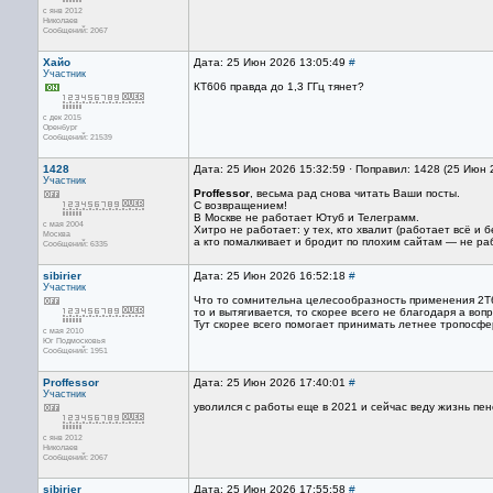
с янв 2012
Николаев
Сообщений: 2067
Хайо
Дата: 25 Июн 2026 13:05:49
#
Участник
КТ606 правда до 1,3 ГГц тянет?
с дек 2015
Оренбург
Сообщений: 21539
1428
Дата: 25 Июн 2026 15:32:59 · Поправил: 1428 (25 Июн 
Участник
Proffessor
, весьма рад снова читать Ваши посты.
С возвращением!
В Москве не работает Ютуб и Телеграмм.
с мая 2004
Хитро не работает: у тех, кто хвалит (работает всё и б
Москва
а кто помалкивает и бродит по плохим сайтам — не ра
Сообщений: 6335
sibirier
Дата: 25 Июн 2026 16:52:18
#
Участник
Что то сомнительна целесообразность применения 2T6
то и вытягивается, то скорее всего не благодаря а вопр
Тут скорее всего помогает принимать летнее тропосфе
с мая 2010
Юг Подмосковья
Сообщений: 1951
Proffessor
Дата: 25 Июн 2026 17:40:01
#
Участник
уволился с работы еще в 2021 и сейчас веду жизнь пе
с янв 2012
Николаев
Сообщений: 2067
sibirier
Дата: 25 Июн 2026 17:55:58
#