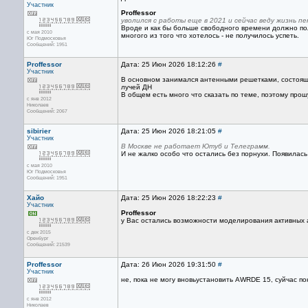
Участник
Proffessor
уволился с работы еще в 2021 и сейчас веду жизнь п
Вроде и как бы больше свободного времени должно пол
с мая 2010
многого из того что хотелось - не получилось успеть.
Юг Подмосковья
Сообщений: 1951
Proffessor
Дата: 25 Июн 2026 18:12:26
#
Участник
В основном занимался антенными решетками, состоящ
лучей ДН
В общем есть много что сказать по теме, поэтому прош
с янв 2012
Николаев
Сообщений: 2067
sibirier
Дата: 25 Июн 2026 18:21:05
#
Участник
В Москве не работает Ютуб и Телеграмм.
И не жалко особо что остались без порнухи. Появилас
с мая 2010
Юг Подмосковья
Сообщений: 1951
Хайо
Дата: 25 Июн 2026 18:22:23
#
Участник
Proffessor
у Вас остались возможности моделирования активных 
с дек 2015
Оренбург
Сообщений: 21539
Proffessor
Дата: 26 Июн 2026 19:31:50
#
Участник
не, пока не могу вновьустановить AWRDE 15, суйчас пок
с янв 2012
Николаев