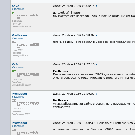
Хайо
Дата: 25 Июн 2026 08:05:16
#
Участник
дендобрый Виктор,
мы Вас тут уже потеряли, давно Вас не было, не хвата
с дек 2015
Оренбург
Сообщений: 21539
Proffessor
Дата: 25 Июн 2026 09:28:09
#
Участник
я пока в Нико, но переехал в Вознесенск в пределех 
с янв 2012
Николаев
Сообщений: 2067
Хайо
Дата: 25 Июн 2026 12:37:16
#
Участник
Proffessor
Ваша активная антенна на КП905 для лампового приё
У меня вопросы по моделированию входного ИП на мо
с дек 2015
Оренбург
Сообщений: 21539
Proffessor
Дата: 25 Июн 2026 12:56:06
#
Участник
Proffessor
у нас radioscanner.ru заблокирован. но с помощью vpn 
тормозится
с янв 2012
Николаев
Сообщений: 2067
Proffessor
Дата: 25 Июн 2026 13:00:30 · Поправил: Proffessor (25
Участник
и активная рамка лист мебиуса на КТ606 тоже, с ней 