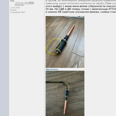
В целом, до некоторого габарита прирост поверхнос
заменить узкую телескоп-антенну на трубу 25мм ил
этого выйдет с моим мини-випом собранном по классич
с мая 2009
20 мм. На СДВ и ДВ теперь только с включенным АТТ20
Москва
и нижних КВ заметные улучшения приема, слабых стан
Сообщений: 6837
Увеличить