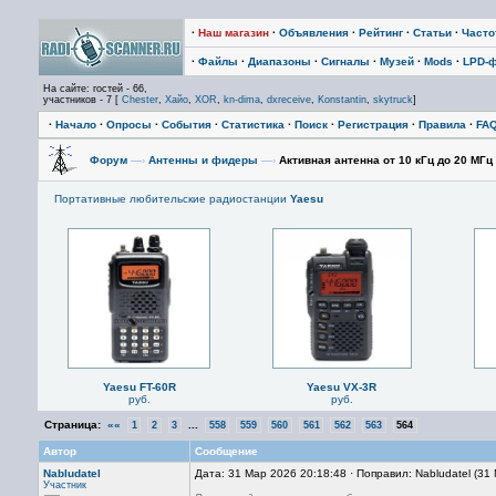
·
Наш магазин
·
Объявления
·
Рейтинг
·
Статьи
·
Част
·
Файлы
·
Диапазоны
·
Сигналы
·
Музей
·
Mods
·
LPD-
На сайте: гостей - 66,
участников - 7 [
Chester
,
Хайо
,
XOR
,
kn-dima
,
dxreceive
,
Konstantin
,
skytruck
]
·
Начало
·
Опросы
·
События
·
Статистика
·
Поиск
·
Регистрация
·
Правила
·
FA
Форум
—›
Антенны и фидеры
—›
Активная антенна от 10 кГц до 20 МГц
Портативные любительские радиостанции
Yaesu
Yaesu FT-60R
Yaesu VX-3R
руб.
руб.
Страница:
««
...
1
2
3
558
559
560
561
562
563
564
Автор
Сообщение
Nabludatel
Дата: 31 Мар 2026 20:18:48 · Поправил: Nabludatel (31
Участник