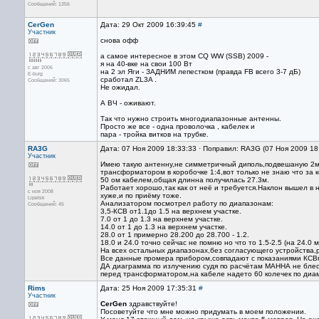
Сообщений: 1356
CerGen
Дата: 29 Окт 2009 16:39:45
#
Участник
снова офф
а самое интересное в этом CQ WW (SSB) 2009 -
я на 40-вке на свои 100 Вт
с авг 2006
на 2 эл Яги - ЗАДНИМ лепестком (правда FB всего 3-7 дБ)
E-burg
сработал ZL3A .
Сообщений: 3065
Не ожидал.
А ВЧ - оживают.
Так что нужно строить многодиапазонные антенны.
Просто же все - одна проволочка , кабелек и
пара - тройка витков на трубке.
RA3G
Дата: 07 Ноя 2009 18:33:33 · Поправил: RA3G (07 Ноя 2009 18
Участник
Имею такую антенну,не симметричный диполь,подвешаную 2мес
трансформатором в коробочке 1:4,вот только не знаю что за 
50 ом кабелем,общая длинна получилась 27.3м.
Работает хорошо,так как от неё и требуется.Наклон вышел в
с ноя 2008
хуже,и по приёму тоже.
Lipetsk
Анализатором посмотрел работу по диапазонам:
Сообщений: 45
3,5-КСВ от1.1до 1.5 на верхнем участке.
7.0 от 1 до 1.3 на верхнем участке.
14.0 от 1 до 1.3 на верхнем участке.
28.0 от 1 примерно 28.200 до 28.700 - 1.2.
18.0 и 24.0 точно сейчас не помню но что то 1.5-2.5 (на 24.0
На всех остальных диапазонах,без согласующего устройства,р
Все данные промера прибором,совпадают с показаниями КСВ
ДА диаграмма по излучению судя по расчётам МАННА не блеск
перед трансформатором,на кабеле надето 60 колечек по диам
Rims
Дата: 25 Ноя 2009 17:35:31
#
Участник
CerGen
здравствуйте!
Посоветуйте что мне можно придумать в моем положении.