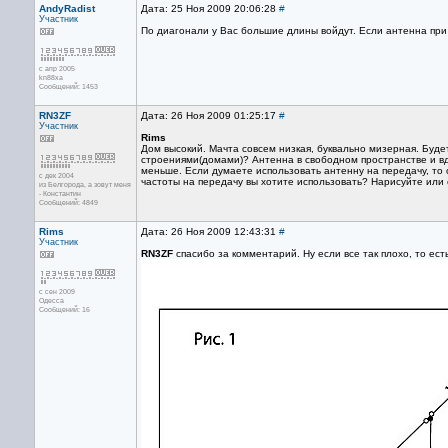
AndyRadist
Дата: 25 Ноя 2009 20:06:28
#
Участник
По диагонали у Вас большие длины войдут. Если антенна при 
с апр 2005
kn88xa
Сообщений: 1453
RN3ZF
Дата: 26 Ноя 2009 01:25:17
#
Участник
Rims
Дом высокий. Мачта совсем низкая, буквально мизерная. Буде
строениями(домами)? Антенна в свободном пространстве и вд
меньше. Если думаете использовать антенну на передачу, то 
с дек 2004
частоты на передачу вы хотите использовать? Нарисуйте или
из Белгорода, а зовут меня
- Константин
Сообщений: 4849
Rims
Дата: 26 Ноя 2009 12:43:31
#
Участник
RN3ZF
спасибо за комментарий. Ну если все так плохо, то ес
с сен 2009
Одесса
Сообщений: 16