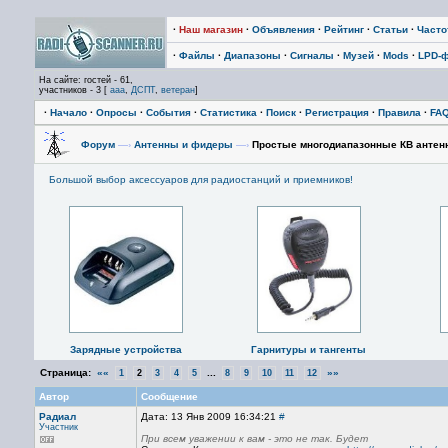
·
Наш магазин
·
Объявления
·
Рейтинг
·
Статьи
·
Част
·
Файлы
·
Диапазоны
·
Сигналы
·
Музей
·
Mods
·
LPD-
На сайте: гостей - 61,
участников - 3 [
aaa
,
ДСПТ
,
ветеран
]
·
Начало
·
Опросы
·
События
·
Статистика
·
Поиск
·
Регистрация
·
Правила
·
FA
Форум
—›
Антенны и фидеры
—›
Простые многодиапазонные КВ антен
Большой выбор аксессуаров для радиостанций и приемников!
Зарядные устройства
Гарнитуры и тангенты
Страница:
««
...
»»
1
2
3
4
5
8
9
10
11
12
Автор
Сообщение
Радиал
Дата: 13 Янв 2009 16:34:21
#
Участник
При всем уважении к вам - это не так. Будет