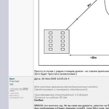
Просто в случае с рядом стоящим домом - не совсем приятные
Зато будет простая и всеволновая )
Dart
Дата: 26 Ноя 2009 14:05:24
#
Участник
Вот простые варианты многодиапазонных антенн.
Смоделировано и проверено электроникой.
с мая 2006
Трансформатор сопротивлений 1:4 (Балун)
http://vrtp.ru
Питание по кабелю 50 Ом.
Сообщений: 3117
CerGen
ММАНА это конечно гуд. Но вы сами как думаете, уместен ли 
был опубликован в Радио помоему толи63, толи 69го года, пит