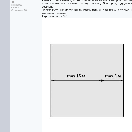
У меня 17-этажный дом, на крыше есть мачта 5 метров. Но он
края максимально можно натянуть провод 5 метров, в другом
с сен 2009
реально.
Одесса
Подскажите, не могли бы вы расчитать мне антенку, я только н
Сообщений: 16
несимметричный.
Заранее спасибо!