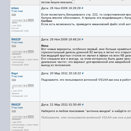
потом пошло-поехало...
triton
Дата: 26 Ноя 2009 19:28:29
#
Участник
Если посмотреть Беньковского стр. 222, то сопротивления про
балуна вполне обосновано. А пришла эта модификация с бал
CerGen
Если есть возможность, приведите ммановский файл этой анте
с окт 2009
Россия
Сообщений: 1356
RN3ZF
Дата: 26 Ноя 2009 19:48:24
#
Участник
Rims
Вот новые варианты, особенно первый, мне больше нравяться
горизонтальный диполь длинной 82 метра и питал его открыт
Как ведущий круглых столов он звучал в эфире на всех КВ ди
с дек 2004
Его слышали все и всегда, за этим интересно было даже про
из Белгорода, а зовут меня
диапазоне частот, это вариант для временной или аварийной
- Константин
Сообщений: 4849
выход из положения.
Карт
Дата: 20 Мар 2011 20:18:22
#
Участник
Подскажите, кто пользовался антенной VS1AA как она в работ
с июл 2010
Украина
Сообщений: 140
RN3ZF
Дата: 21 Мар 2011 01:50:46
#
Участник
Наберите в любом поисковике "антенна виндом" и найдёте отзы
Подскажите, кто пользовался антенной VS1AA как она в ра
с дек 2004
из Белгорода, а зовут меня
- Константин
Сообщений: 4849