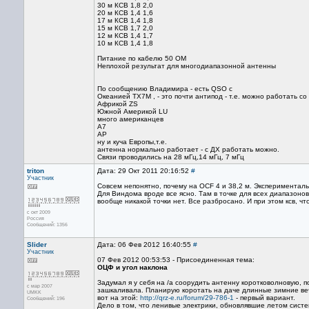
30 м КСВ 1,8 2,0
20 м КСВ 1,4 1,6
17 м КСВ 1,4 1,8
15 м КСВ 1,7 2,0
12 м КСВ 1,4 1,7
10 м КСВ 1,4 1,8
Питание по кабелю 50 ОМ
Неплохой результат для многодиапазонной антенны
По сообщению Владимира - есть QSO с
Океанией TX7M , - это почти антипод - т.е. можно работать с
Африкой ZS
Южной Америкой LU
много американцев
А7
АР
ну и куча Европы,т.е.
антенна нормально работает - с ДХ работать можно.
Связи проводились на 28 мГц,14 мГц, 7 мГц
triton
Дата: 29 Окт 2011 20:16:52
#
Участник
Совсем непонятно, почему на OCF 4 и 38,2 м. Эксперименталь
Для Виндома вроде все ясно. Там в точке для всех диапазонов
вообще никакой точки нет. Все разбросано. И при этом ксв, 
с окт 2009
Россия
Сообщений: 1356
Slider
Дата: 06 Фев 2012 16:40:55
#
Участник
07 Фев 2012 00:53:53 - Присоединенная тема:
ОЦФ и угол наклона
Задумал я у себя на /a соорудить антенну коротковолновую,
с мар 2007
зашкаливала. Планирую коротать на даче длинные зимние веч
UMKK
вот на этой:
http://qrz-e.ru/forum/29-786-1
- первый вариант.
Сообщений: 196
Дело в том, что ленивые электрики, обновлявшие летом сист