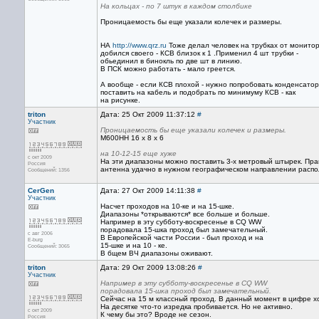
На кольцах - по 7 штук в каждом столбике
Проницаемость бы еще указали колечек и размеры.
НА
http://www.qrz.ru
Тоже делал человек на трубках от монитор
добился своего - КСВ близок к 1 .Применил 4 шт трубки -
обьединил в бинокль по две шт в линию.
В ПСК можно работать - мало греется.
А вообще - если КСВ плохой - нужно попробовать конденсатор
поставить на кабель и подобрать по минимуму КСВ - как
на рисунке.
triton
Дата: 25 Окт 2009 11:37:12
#
Участник
Проницаемость бы еще указали колечек и размеры.
M600HH 16 x 8 x 6
на 10-12-15 еще хуже
с окт 2009
На эти диапазоны можно поставить 3-х метровый штырек. Прав
Россия
антенна удачно в нужном географическом направлении распо
Сообщений: 1356
CerGen
Дата: 27 Окт 2009 14:11:38
#
Участник
Насчет проходов на 10-ке и на 15-шке.
Диапазоны *открываются* все больше и больше.
Например в эту субботу-воскресенье в CQ WW
порадовала 15-шка проход был замечательный.
с авг 2006
В Европейской части России - был проход и на
E-burg
15-шке и на 10 - ке.
Сообщений: 3065
В бщем ВЧ диапазоны оживают.
triton
Дата: 29 Окт 2009 13:08:26
#
Участник
Например в эту субботу-воскресенье в CQ WW
порадовала 15-шка проход был замечательный.
Сейчас на 15 м классный проход. В данный момент в цифре х
На десятке что-то изредка пробивается. Но не активно.
с окт 2009
К чему бы это? Вроде не сезон.
Россия