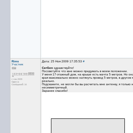
Rims
Дата: 25 Ноя 2009 17:35:53
#
Участник
CerGen
здравствуйте!
Посоветуйте что мне можно придумать в моем положении.
У меня 17-этажный дом, на крыше есть мачта 5 метров. Но он
края максимально можно натянуть провод 5 метров, в другом
с сен 2009
реально.
Одесса
Подскажите, не могли бы вы расчитать мне антенку, я только н
Сообщений: 16
несимметричный.
Заранее спасибо!