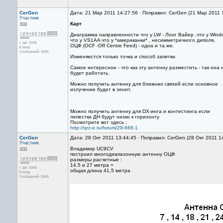
CerGen
Дата: 21 Мар 2011 14:27:56 · Поправил: CerGen (21 Мар 2011 
Участник
Карт
Диаграмма направленности что у LW - Лонг Вайер ,что у Wind
что у VS1AA что у *американки* , несимметричного диполя,
с авг 2006
ОЦФ (OCF -Off Centre Feed) - одна и та же.
E-burg
Сообщений: 3065
Изменяестся только точка и способ запитки.
Самое интересное - что как эту антенну разместить - так она 
будет работать.
Можно получить антенну для ближних связей если основное
излучение будет в зенит.
Можно получить антенну для DX-инга и контестинга если
лепестки ДН будут низко к горизонту
Посмотрите вот здесь :
http://qrz-e.ru/forum/29-666-1
CerGen
Дата: 28 Окт 2011 13:44:45 · Поправил: CerGen (28 Окт 2011 1
Участник
Владимир UC9CV
построил многодиапазонную антенну ОЦФ
размеры расчетные :
14.5 и 27 метра =
с авг 2006
общая длина 41,5 метра
E-burg
Сообщений: 3065