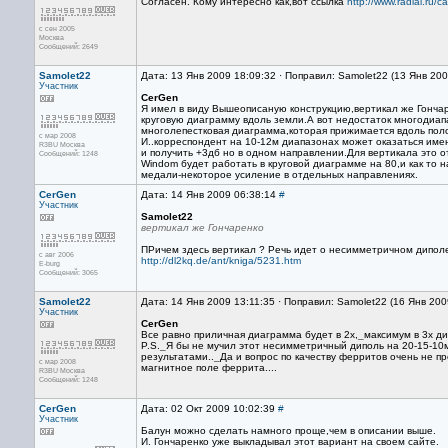
Согласен. Кому интересно как,вот ссылка
http://www.radial.ru/
с сен 2005
Москва
Сообщений: 2649
Samolet22
Дата: 13 Янв 2009 18:09:32 · Поправил: Samolet22 (13 Янв 20
Участник
CerGen
Я имел в виду Вышеописаную конструкцию,вертикал же Гончар
круговую диаграмму вдоль земли.А вот недостаток многодиап
многолепестковая диаграмма,которая прижимается вдоль по
с мар 2008
И..корреспондент на 10-12м диапазонах может оказаться имен
R3BU Москва
и получить +3дб но в одном направлении.Для вертикала это 
Сообщений: 1248
Windom будет работать в круговой диаграмме на 80,и как то 
медали-некоторое усиление в отдельных направлениях.
CerGen
Дата: 14 Янв 2009 06:38:14
#
Участник
Samolet22
вертикал же Гончаренко
ПРичем здесь вертикал ? Речь идет о несимметричном дипол
с авг 2006
http://dl2kq.de/ant/kniga/5231.htm
E-burg
Сообщений: 3065
Samolet22
Дата: 14 Янв 2009 13:11:35 · Поправил: Samolet22 (16 Янв 200
Участник
CerGen
Все равно приличная диаграмма будет в 2х,
_
максимум в 3х д
P.S.
_
Я бы не мучил этот несимметричный диполь на 20-15-10
результатами..
_
Да и вопрос по качеству ферритов очень не пр
с мар 2008
магнитное поле феррита....
R3BU Москва
Сообщений: 1248
CerGen
Дата: 02 Окт 2009 10:02:39
#
Участник
Балун можно сделать намного проще,чем в описании выше.
И. Гончаренко уже выкладывал этот вариант на своем сайте.