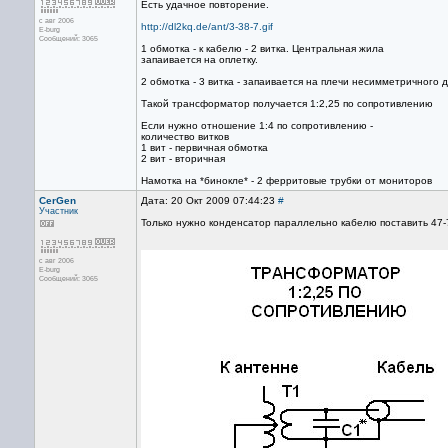
Есть удачное повторение.
с авг 2006
http://dl2kq.de/ant/3-38-7.gif
E-burg
Сообщений: 3065
1 обмотка - к кабелю - 2 витка. Центральная жила
запаивается на оплетку.
2 обмотка - 3 витка - запаивается на плечи несимметричного 
Такой трансформатор получается 1:2,25 по сопротивлению
Если нужно отношение 1:4 по сопротивлению -
количество витков
1 вит - первичная обмотка
2 вит - вторичная
Намотка на *бинокле* - 2 ферритовые трубки от мониторов
CerGen
Дата: 20 Окт 2009 07:44:23
#
Участник
Только нужно конденсатор параллельно кабелю поставить 47-
с авг 2006
E-burg
Сообщений: 3065