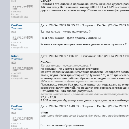
CerGen
Работает эта антенна нормально, плечи немного другого раз
1/6, тот что у Вас в начале, кольца 600 НН. На 17-20 м слышат 
других повыше - включаю тюнер. С мониторовскими ферритам
с окт 2009
Россия
Сообщений: 1356
CerGen
Дата: 20 Окт 2009 09:55:45 · Поправил: CerGen (20 Окт 2009 
Участник
Т.е. на кольце - лучше получилось ?
НУ и если можно - фото транса и антенны
с авг 2006
Кстати - интересно - реально какие длины плеч получились ?
E-burg
Сообщений: 3065
triton
Дата: 20 Окт 2009 11:32:01 · Поправил: triton (20 Окт 2009 11:
Участник
CerGen
Т.е. на кольце - лучше получилось ?
На кольцах - по 7 штук в каждом столбике
Можете первоначально испытания провести - собираете эквивал
с окт 2009
такой) подкл. свой трансформатор (у меня 1/6) и от трансивера
Россия
мониторовских (на работе обрезал все шнуры от списанных м
Сообщений: 1356
НУ и если можно - фото транса и антенны
Попытаюсь, только без транса и придеться подождать до оче
коробочке залит смолой. Не решился его держать в подвешенн
Ротхаммелю - это вполне допустимо.
Кстати - интересно - реально какие длины плеч получились 
27,7 х 13,8
PS/ В принципе буду еще клон делать для дачи, при необход
CerGen
Дата: 20 Окт 2009 14:49:39 · Поправил: CerGen (20 Окт 2009 
Участник
triton
принципе буду еще клон делать для дачи, при необходимос
с авг 2006
Вот это полезно будет многим .
E-burg
Сообщений: 3065