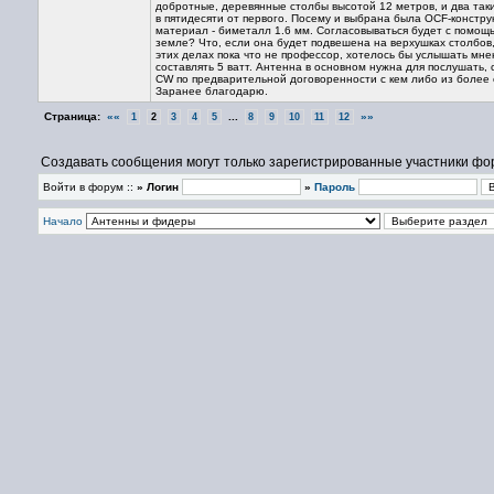
добротные, деревянные столбы высотой 12 метров, и два таки
в пятидесяти от первого. Посему и выбрана была OCF-констр
материал - биметалл 1.6 мм. Согласовываться будет с помощь
земле? Что, если она будет подвешена на верхушках столбов
этих делах пока что не профессор, хотелось бы услышать мн
составлять 5 ватт. Антенна в основном нужна для послушать, 
CW по предварительной договоренности с кем либо из более 
Заранее благодарю.
Страница:
««
...
»»
1
2
3
4
5
8
9
10
11
12
Создавать сообщения могут только зарегистрированные участники фо
Войти в форум ::
» Логин
»
Пароль
Начало