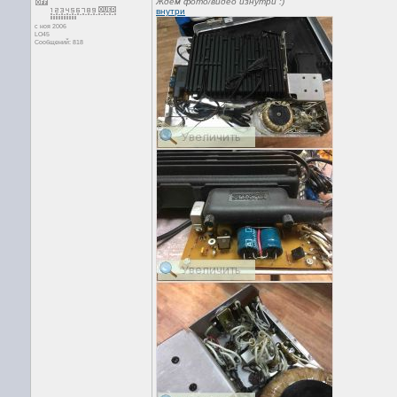
Ждём фото/видео изнутри :)
внутри
с ноя 2006
LO45
Сообщений: 818