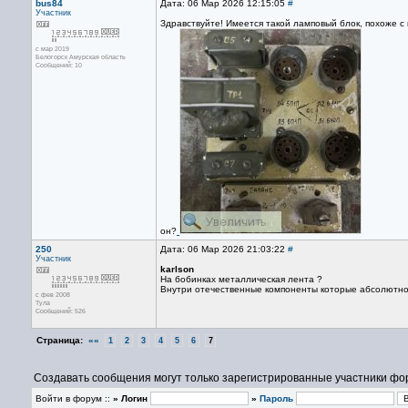
bus84
Дата: 06 Мар 2026 12:15:05
#
Участник
Здравствуйте! Имеется такой ламповый блок, похоже с
с мар 2019
Белогорск Амурская область
Сообщений: 10
он?
250
Дата: 06 Мар 2026 21:03:22
#
Участник
karlson
На бобинках металлическая лента ?
Внутри отечественные компоненты которые абсолютно
с фев 2008
Тула
Сообщений: 526
Страница:
««
1
2
3
4
5
6
7
Создавать сообщения могут только зарегистрированные участники фо
Войти в форум ::
» Логин
»
Пароль