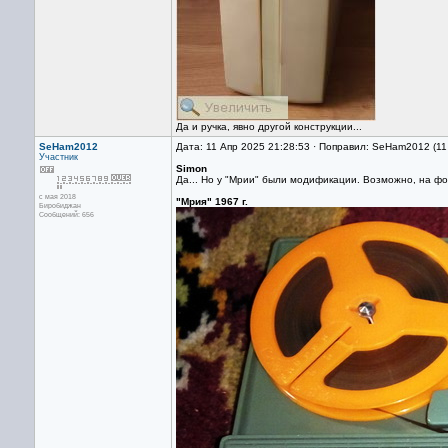
Да и ручка, явно другой конструкции...
SeHam2012
Дата: 11 Апр 2025 21:28:53 · Поправил: SeHam2012 (11
Участник
Simon
Да... Но у "Мрии" были модификации. Возможно, на фо
с мая 2018
"Мрия" 1967 г.
Биробиджан
Сообщений: 656