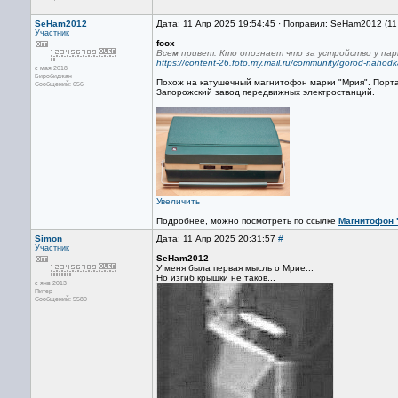
SeHam2012
Дата: 11 Апр 2025 19:54:45 · Поправил: SeHam2012 (11
Участник
foox
Всем привет. Кто опознает что за устройство у пар
https://content-26.foto.my.mail.ru/community/gorod-nahodk
с мая 2018
Биробиджан
Похож на катушечный магнитофон марки "Мрия". Порта
Сообщений: 656
Запорожский завод передвижных электростанций.
Увеличить
Подробнее, можно посмотреть по ссылке
Магнитофон 
Simon
Дата: 11 Апр 2025 20:31:57
#
Участник
SeHam2012
У меня была первая мысль о Мрие...
Но изгиб крышки не таков...
с янв 2013
Питер
Сообщений: 5580