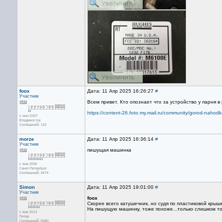
foox
Дата: 11 Апр 2025 16:26:27
#
Участник
Всем привет. Кто опознает что за устройство у парня 
https://content-26.foto.my.mail.ru/community/gorod-nahodk
с июл 2007
Владивосток
Сообщений: 142
morze
Дата: 11 Апр 2025 16:36:14
#
Участник
пишущая машинка
с янв 2005
Санкт-Петербург
Сообщений: 4474
Simon
Дата: 11 Апр 2025 19:01:00
#
Участник
foox
Скорее всего катушечник, но судя по пластиковой крыш
На пишущую машинку, тоже похоже...только слишком тон
с янв 2013
Питер
Сообщений: 5580