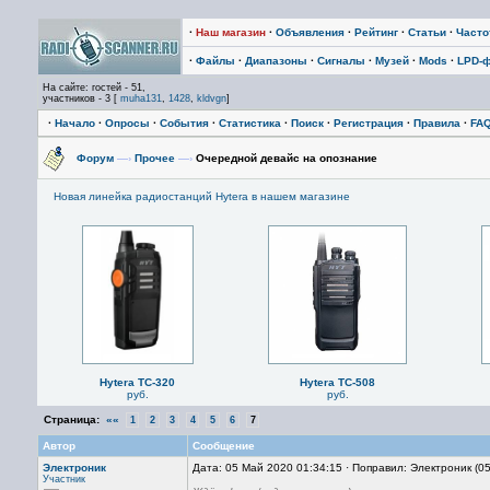
·
Наш магазин
·
Объявления
·
Рейтинг
·
Статьи
·
Част
·
Файлы
·
Диапазоны
·
Сигналы
·
Музей
·
Mods
·
LPD-
На сайте: гостей - 51,
участников - 3 [
muha131
,
1428
,
kldvgn
]
·
Начало
·
Опросы
·
События
·
Статистика
·
Поиск
·
Регистрация
·
Правила
·
FA
Форум
—›
Прочее
—›
Очередной девайс на опознание
Новая линейка радиостанций Hytera в нашем магазине
Hytera TC-320
Hytera TC-508
руб.
руб.
Страница:
««
1
2
3
4
5
6
7
Автор
Сообщение
Электроник
Дата: 05 Май 2020 01:34:15 · Поправил: Электроник (0
Участник