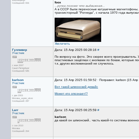
Биробиджан
foox
Сообщений: 656
...ручка похоже что выдвижная...
А в СССР были переносные катушечные магнитофоны, с
транзисторный "Рогнеда", с начала 1970 года выпуска
Увеличить
Гулливер
Дата: 15 Апр 2025 00:28:16
#
Участник
По вопросу на фото. Это скорее всего проигрыватель. 
пластиковых защёлках с кнопками по бокам, которые по
т.к. других воспоминаний не случилось.
с мая 2007
Санкт-Петербург
Сообщений: 585
karlson
Дата: 15 Апр 2025 01:59:52 · Поправил: karlson (15 Апр
Участник
Вот такой шпионский девайс
Может кто опознает!?
с дек 2003
Москва_uuww_ukoo
Сообщений: 287
Larr
Дата: 15 Апр 2025 06:25:59
#
Участник
karlson
да какой он шпионский.. часть какой-то системы военн
с сен 2010
Москва
Сообщений: 264