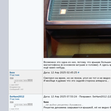
Возможно это одна из них, потому, что крышки больш
магнитофона (в основном катушки и головки). А здесь
ещё каких нибудь.
foox
Дата: 12 Апр 2025 02:45:25
#
Участник
Смотрел на мрию, но не похож, угол не тот и не видн
И вообще я думаю что это задняя сторона аппарата...
с июл 2007
Владивосток
Сообщений: 142
SeHam2012
Дата: 12 Апр 2025 07:53:24 · Поправил: SeHam2012 (1
Участник
foox
...не видно решетки динамика...
Решетка динамика закрывается крышкой, её не видно б
с мая 2018