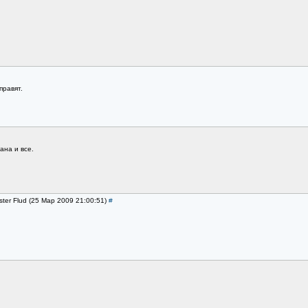
правят.
ана и все.
ster Flud (25 Мар 2009 21:00:51)
#