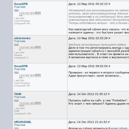
GenaSPB
Дата: 13 Мар 2011 00:32:15
#
Участник
Четвертый раз регистрируюсь на cqham.
успешно, ваши регистрационные данные 
пользователям) а на следующий день авт
с дек 2005
компьютеров (все абсолютно беспроблем
Санкт-Петербург
Теперь собственно вопрос - что я делаю
Сообщений: 495
Как завсегдатай cqham могу сказать, что
напишите админу - это быстрее решит пр
nikitchenko
Дата: 13 Мар 2011 02:25:26
#
Участник
двойные регистрации вычищает админ
Дело в том что регистрируюсь всегда с од
администрации cqham.ru с просьбой разобр
с авг 2009
имя пользователя... В ответ ни привета ни 
Украина
А вложения картинок в теме о внутреннос
Сообщений: 37
GenaSPB
Дата: 13 Мар 2011 08:02:54
#
Участник
Проверил - из первого и второго сообщен
Адми присутствует, занят возможно...
с дек 2005
Санкт-Петербург
Сообщений: 495
ТАНК
Дата: 14 Окт 2012 21:35:12
#
Участник
Пытаюсь зайти на сайт, а там "Forbidden".
Кто знает с чем связано? Админы дырки н
с мая 2007
KN88
Сообщений: 1309
UR1004SWL
Дата: 14 Окт 2012 21:41:52
#
Участник
Форум на cqham держиться
Форум cqham