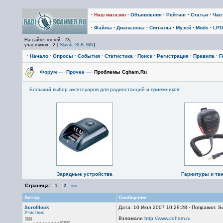
·
Наш магазин
·
Объявления
·
Рейтинг
·
Статьи
·
Час
·
Файлы
·
Диапазоны
·
Сигналы
·
Музей
·
Mods
·
LPD
На сайте: гостей - 73,
участников - 2 [
Slavik
,
SLB_MN
]
·
Начало
·
Опросы
·
События
·
Статистика
·
Поиск
·
Регистрация
·
Правила
·
F
Форум
—›
Прочее
—›
Проблемы Cqham.Ru
Большой выбор аксессуаров для радиостанций и приемников!
Зарядные устройства
Гарнитуры и та
Страница:
»»
1
2
Автор
Сообщение
Scrolllock
Дата: 10 Июл 2007 10:29:28 · Поправил: Sc
Участник
Взломали
http://www.cqham.ru