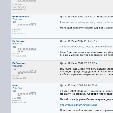
с мая 2006
Санкт-Петербург
Сообщений: 106
extremewave
Дата: 19 Июл 2007 22:44:02 · Поправил: e
Участник
)
Уж сколько я здесь, ни разу этот сайт 
МолодцЫ хорошую защиту держат (наверн
с апр 2007
Austria
Сообщений: 21
Вебмастер
Дата: 19 Июл 2007 23:06:27
#
Редактор
Уж сколько я здесь, ни разу этот сайт не
была 1 раз инъекция, на автомате. не убе
Россия
(и еще 7 других сайтов одновременно пос
Сообщений: 793
Вебмастер
Дата: 19 Июл 2007 23:12:42
#
Редактор
вру, было еще 1 раз. тут есть раздел "лаб
инъекция, правда недоделанная какая-то.
в общем скрипты с открытым кодом это кон
Россия
Сообщений: 793
свч
Дата: 25 Мар 2009 20:34:53
#
Участник
31 Июл 2009 20:42:48 - Присоединенная т
Не зайти на форумы Сервера Краснодар
с окт 2005
Не зайти на форумы Сервера Краснодарс
Геленджик
Сообщений: 356
http://forum.cqham.ru/index.php
При попытке зайти вылазит какая то реклам