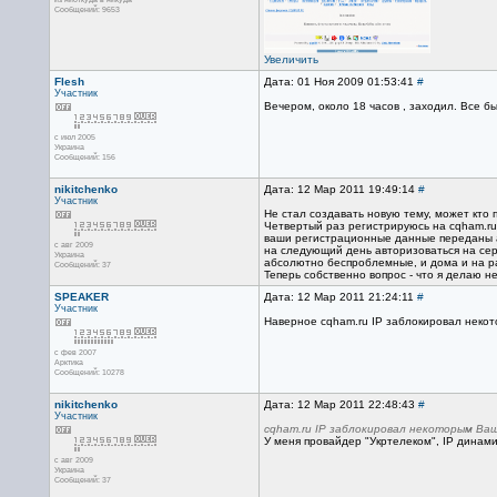
Сообщений: 9653
Увеличить
Flesh
Дата: 01 Ноя 2009 01:53:41
#
Участник
Вечером, около 18 часов , заходил. Все 
с июл 2005
Украина
Сообщений: 156
nikitchenko
Дата: 12 Мар 2011 19:49:14
#
Участник
Не стал создавать новую тему, может кто п
Четвертый раз регистрируюсь на cqham.ru
ваши регистрационные данные переданы ад
с авг 2009
на следующий день авторизоваться на серв
Украина
абсолютно беспроблемные, и дома и на р
Сообщений: 37
Теперь собственно вопрос - что я делаю н
SPEAKER
Дата: 12 Мар 2011 21:24:11
#
Участник
Наверное cqham.ru IP заблокировал некот
с фев 2007
Арктика
Сообщений: 10278
nikitchenko
Дата: 12 Мар 2011 22:48:43
#
Участник
cqham.ru IP заблокировал некоторым Ва
У меня провайдер "Укртелеком", IP динами
с авг 2009
Украина
Сообщений: 37