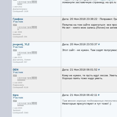
ломанули заставочную страницу, на qrz.r
с июл 2011
Днепропетровск
Сообщений: 1639
Грифон
Дата: 20 Ноя 2018 23:38:22 · Поправил: Г
Участник
Попытка на том сайте зарегаться - все пр
Но вот - никто мою запись (Логин) не акти
с авг 2006
Кишинев
Сообщений: 256
jevgenij_YL2
Дата: 20 Ноя 2018 23:53:37
#
Участник
Этот сайт - не нужен. Там сидят полусум
с дек 2013
Даугавпилс, Латвия
Сообщений: 357
DEN
Дата: 21 Ноя 2018 06:01:52
#
Участник
Кому не нужен, те пусть идут лесом. Уме
Хорошо паять тоже надо уметь.
с сен 2003
Родина-мать
Сообщений: 8128
tigra
Дата: 21 Ноя 2018 06:42:11
#
Участник
Там много хорошо подкованных техничес
Некоторые присутствуют и тут тоже! ;)
с ноя 2004
Tashkent
Сообщений: 2580