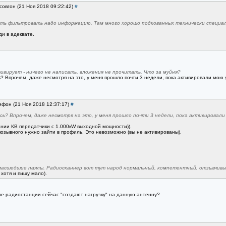
совгон (21 Ноя 2018 09:22:42)
#
меть фильтровать надо информацию. Там много хорошо подкованных технически специа
и в адеквате.
тивирует - ничего не написать, вложения не прочитать. Что за муйня?
 Впрочем, даже несмотря на это, у меня прошло почти 3 недели, пока активировали мою у
рифон (21 Ноя 2018 12:37:17)
#
ь? Впрочем, даже несмотря на это, у меня прошло почти 3 недели, пока активировали
ании КВ передатчики с 1.000кW выходной мощности)).
 позывного нужно зайти в профиль. Это невозможно (вы не активированы).
умасшедшие паялы. Радиосканнер вот тут народ нормальный, компетентный, отзывчивы
 хотя и пишу мало).
кие радиостанции сейчас "создают нагрузку" на данную антенну?