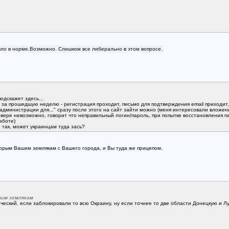
было в норме.Возможно. Слишком все либерально в этом вопросе.
одскажет здесь...
 за прошедшую неделю - регистрация проходит, письмо для подтверждения email приходит
министрации для..." сразу после этого на сайт зайти можно (меня интересовали вложен
ере невозможно, говорит что неправильный логин/пароль, при попытке восстановления пар
аботе)
е так, может украинцам туда зась?
орым Вашим землякам с Вашего города, и Вы туда же прицепом.
шим землякам
ческий, если заблокировали то всю Окраину, ну если точнее то две области Донецкую и Луг