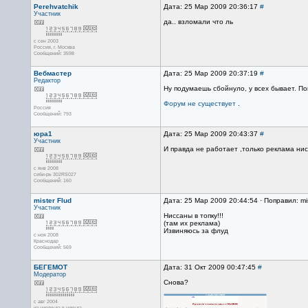
Perehvatchik
Дата: 25 Мар 2009 20:36:17
#
Участник
да.. взломали что ль
с сен 2003
Россия, г. Москва
Сообщений: 3598
Вебмастер
Дата: 25 Мар 2009 20:37:19
#
Редактор
Ну подумаешь сбойнуло, у всех бывает. По
Форум не существует
.
Россия
Сообщений: 793
юра1
Дата: 25 Мар 2009 20:43:37
#
Участник
И правда не работает ,только реклама нис
с янв 2008
сиби-рь 302RS027
Сообщений: 160
mister Flud
Дата: 25 Мар 2009 20:44:54 · Поправил: mi
Участник
Ниссаны в топку!!!
(там их реклама)
Извиняюсь за флуд
с ноя 2008
Краснодар
Сообщений: 569
БЕГЕМОТ
Дата: 31 Окт 2009 00:47:45
#
Модератор
Снова?
с авг 2004
из ниоткуда в никуда