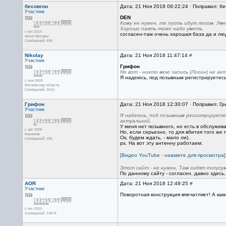
бесовгон
Дата: 21 Ноя 2018 09:22:24 · Поправил: бе
Участник
DEN
Кому не нужен, те пусть идут лесом. У
Хорошо паять тоже надо уметь.
с окт 2014
согласен-там очень хорошая база да и люд
около Москвы
Сообщений: 406
Nikolay
Дата: 21 Ноя 2018 11:47:14
#
Участник
Грифон
Но вот - никто мою запись (Логин) не ак
Я надеюсь, под позывным регистрируетесь?
с ноя 2003
Московская область
Сообщений: 2610
Грифон
Дата: 21 Ноя 2018 12:30:07 · Поправил: Г
Участник
Я надеюсь, под позывным регистрируетес
актуальной.
У меня нет позывного, но есть в обслужив
с авг 2006
Но, если серьезно, то для вбития того же
Кишинев
Ок, будем ждать, - мало ли).
Сообщений: 256
ps. На вот эту антенну работаем:
[Видео YouTube - нажмите для просмотра]
Этот сайт - не нужен. Там сидят полус
По данному сайту - согласен, давно здесь,
AOR
Дата: 21 Ноя 2018 12:49:25
#
Участник
Поворотная конструкция впечатляет! А ка
с окт 2003
Сообщений: 14674