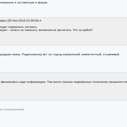
u ломанули и заставочную и форум.
рифон (20 Ноя 2018 23:39:00)
#
оходит нормально, регаюсь.
вирует - ничего не написать, вложения не прочитать. Что за муйня?
асшедшие паялы. Радиосканнер вот тут народ нормальный, компетентный, отзывчивый.
ть фильтровать надо информацию. Там много хорошо подкованных технически специалистов
ки специалистов.