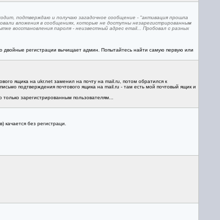
ходит, подтверждаю и получаю загадочное сообщение - "активация прошла
совали вложения в сообщениях, которые не доступны незарегистрированным
ке восстановления пароля - неизвестный адрес email... Пробовал с разных
 что двойные регистрации вычищает админ. Попытайтесь найти самую первую или
го ящика на ukr.net заменил на почту на mail.ru, потом обратился к
исьмо подтверждения почтового ящика на mail.ru - там есть мой почтовый ящик и
о только зарегистрированным пользователям...
в) качается без регистраци.