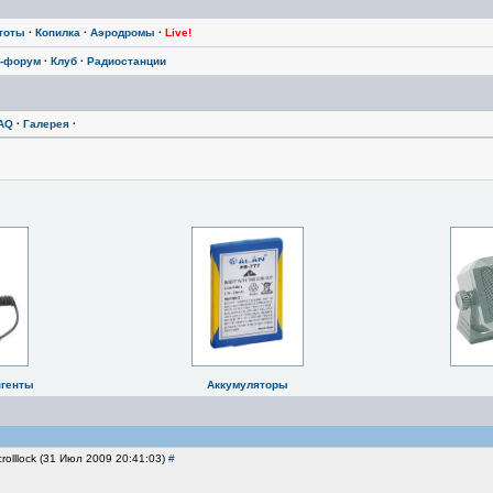
тоты
·
Копилка
·
Аэродромы
·
Live!
-форум
·
Клуб
·
Радиостанции
AQ
·
Галерея
·
нгенты
Аккумуляторы
rolllock (31 Июл 2009 20:41:03)
#