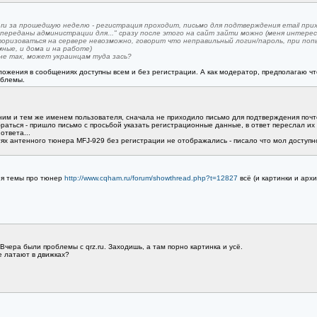
ru за прошедшую неделю - регистрация проходит, письмо для подтверждения email при
переданы администрации для..." сразу после этого на сайт зайти можно (меня интере
оризоваться на сервере невозможно, говорит что неправильный логин/пароль, при попыт
ные, и дома и на работе)
 не так, может украинцам туда зась?
 вложения в сообщениях доступны всем и без регистрации. А как модератор, предполагаю
облемы.
ним и тем же именем пользователя, сначала не приходило письмо для подтверждения почтово
аться - пришло письмо с просьбой указать регистрационные данные, в ответ переслал их п
ответа...
тях антенного тюнера MFJ-929 без регистрации не отображались - писало что мол доступн
ия темы про тюнер
http://www.cqham.ru/forum/showthread.php?t=12827
всё (и картинки и архи
 Вчера были проблемы с qrz.ru. Заходишь, а там порно картинка и усё.
е латают в движках?