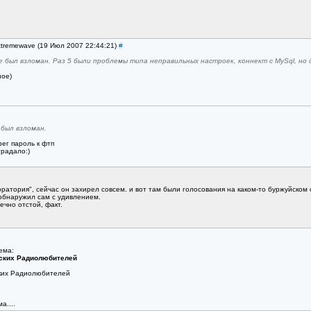
xtremewave (19 Июл 2007 22:44:21)
#
не был взломан. Раз 5 были проблемы типа неправильных настроек, коннект с MySql, но д
ое)
 был взломан.
рег пароль к фтп
традало:)
оратория", сейчас он захирел совсем. и вот там были голосования на каком-то буржуйском 
 обнаружил сам с удивлением.
ечно отстой, факт.
ема:
ских Радиолюбителей
ких Радиолюбителей
а....