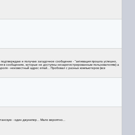
, подтверждаю и получаю загадочное сообщение - "активация прошла успешно,
ия в сообщениях, которые не доступны незарегистрированным пользователям) а
оля - неизвестный адрес email... Пробовал с разных компьютеров (все
анскую - один джунипер... Мало вероятно...