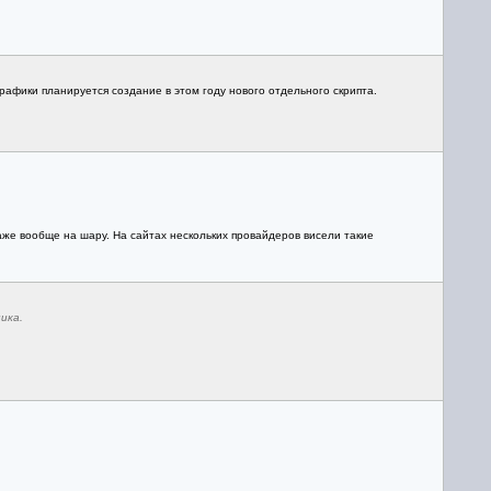
рафики планируется создание в этом году нового отдельного скрипта.
аже вообще на шару. На сайтах нескольких провайдеров висели такие
ика.