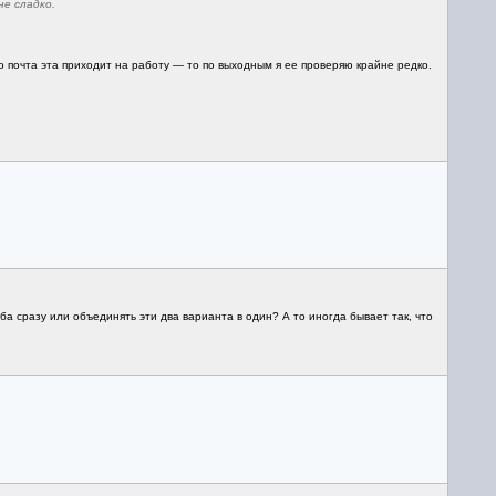
е сладко.
о почта эта приходит на работу — то по выходным я ее проверяю крайне редко.
ба сразу или объединять эти два варианта в один? А то иногда бывает так, что