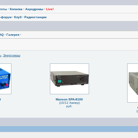
тоты
·
Копилка
·
Аэродромы
·
Live!
-форум
·
Клуб
·
Радиостанции
AQ
·
Галерея
·
u
,
Энергомаш
5
Manson SPA-8100
(10/12 Ампер)
руб.
(