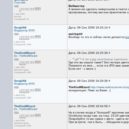
Участник
Вебмастер
А можно-ли сделать гиперссылки в тексте
пропускаешь, потому как она практически 
с мар 2005
Москва
Сообщений: 93
SergUA6
Дата: 09 Сен 2006 16:24:14
#
Модератор (RIP)
quickgold
Вообще то это и сейчас легко делается
tes
с фев 2004
Сообщений: 1989
TheKindWizard
Дата: 09 Сен 2006 16:25:39
#
Ex. TheKindWizard
... "*.gif"? А то в jpg некоторые картин
Где-это вы нашли такие? Без потери цвето
Покажите их мне.... если я в JPG вам зажм
с мар 2006
Если нет - с меня :)
Орехово-Зуево
Сообщений: 2466
SergUA6
Дата: 09 Сен 2006 16:29:39
#
Модератор (RIP)
TheKindWizard
http://www.radioscanner.ru/u
конкуренции. Пиво за Вами. ;)
с фев 2004
Сообщений: 1989
TheKindWizard
Дата: 09 Сен 2006 18:04:58
#
Ex. TheKindWizard
Ну в случае когда в "большой" картинке шир
Особенно когда там, на глаз, 15-20 цветов
Попробуйте то-же самое с фото - цвета поте
с мар 2006
При встрече, так и быть.... обещания я дер
Орехово-Зуево
Сообщений: 2466