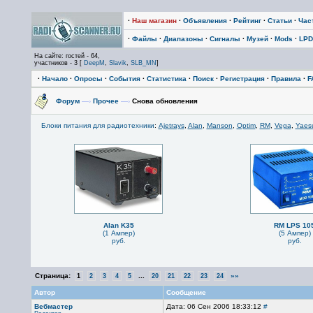
·
Наш магазин
·
Объявления
·
Рейтинг
·
Статьи
·
Час
·
Файлы
·
Диапазоны
·
Сигналы
·
Музей
·
Mods
·
LPD
На сайте: гостей - 64,
участников - 3 [
DeepM
,
Slavik
,
SLB_MN
]
·
Начало
·
Опросы
·
События
·
Статистика
·
Поиск
·
Регистрация
·
Правила
·
F
Форум
—›
Прочее
—›
Снова обновления
Блоки питания для радиотехники
:
Ajetrays
,
Alan
,
Manson
,
Optim
,
RM
,
Vega
,
Yaes
Alan K35
RM LPS 10
(1 Ампер)
(5 Ампер)
руб.
руб.
Страница:
...
»»
1
2
3
4
5
20
21
22
23
24
Автор
Сообщение
Вебмастер
Дата: 06 Сен 2006 18:33:12
#