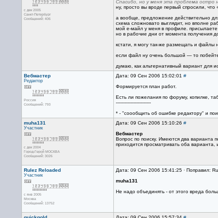
Спасибо, но у меня эта проблема остро
ну, просто вы вроде первый спросили, что 
с дек 2005
Санкт-Петербург
а вообще, предложение действительно для
Сообщений: 406
схема сложновато выглядит, но вполне ра
мой е-майл у меня в профиле. присылаете 
но в рабочие дни от момента получения 
кстати, я могу так-же размещать и файлы
если файл ну очень большой — то побейте е
думаю, как альтернативный вариант для и
Вебмастер
Дата: 09 Сен 2006 15:02:01
#
Редактор
Формируется план работ.
Есть ли пожелания по форуму, копилке, та
Россия
------------------------
Сообщений: 793
* - "соообщить об ошибке редактору" и пои
muha131
Дата: 09 Сен 2006 15:10:26
#
Участник
Вебмастер
Вопрос по поиску. Имеются два варианта п
приходится просматривать оба варианта, и
с дек 2004
Город-Герой МОСКВА
Сообщений: 3026
Rulez Reloaded
Дата: 09 Сен 2006 15:41:25 · Поправил: R
Участник
muha131
Не надо объединять - от этого вреда боль
с янв 2005
Москва
Сообщений: 13752
quickgold
Дата: 09 Сен 2006 15:57:34
#