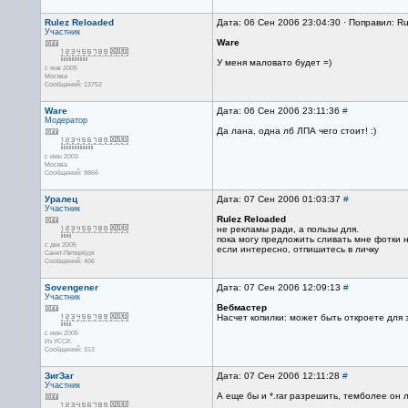
Rulez Reloaded
Дата: 06 Сен 2006 23:04:30 · Поправил: R
Участник
Ware
У меня маловато будет =)
с янв 2005
Москва
Сообщений: 13752
Ware
Дата: 06 Сен 2006 23:11:36
#
Модератор
Да лана, одна лб ЛПА чего стоит! :)
с июн 2003
Москва
Сообщений: 9866
Уралец
Дата: 07 Сен 2006 01:03:37
#
Участник
Rulez Reloaded
не рекламы ради, а пользы для.
пока могу предложить сливать мне фотки на
с дек 2005
если интересно, отпишитесь в личку
Санкт-Петербург
Сообщений: 406
Sovengener
Дата: 07 Сен 2006 12:09:13
#
Участник
Вебмастер
Насчет копилки: может быть откроете для з
с июн 2005
Из УССР.
Сообщений: 313
ЗигЗаг
Дата: 07 Сен 2006 12:11:28
#
Участник
А еще бы и *.rar разрешить, темболее он л