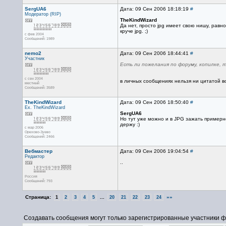
SergUA6
Дата: 09 Сен 2006 18:18:19
#
Модератор (RIP)
TheKindWizard
Да нет, просто jpg имеет свою нишу, равно 
круче jpg. ;)
с фев 2004
Сообщений: 1989
nemo2
Дата: 09 Сен 2006 18:44:41
#
Участник
Есть ли пожелания по форуму, копилке, 
с сен 2004
в личных сообщениях нельзя ни цитатой во
местный
Сообщений: 3589
TheKindWizard
Дата: 09 Сен 2006 18:50:40
#
Ex. TheKindWizard
SergUA6
Но тут уже можно и в JPG зажать примерно
держу :)
с мар 2006
Орехово-Зуево
Сообщений: 2466
Вебмастер
Дата: 09 Сен 2006 19:04:54
#
Редактор
..
Россия
Сообщений: 793
Страница:
...
»»
1
2
3
4
5
20
21
22
23
24
Создавать сообщения могут только зарегистрированные участники ф