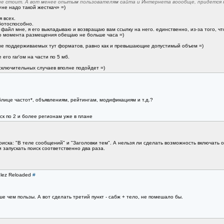
 не стоит. А вот менее опытым пользователям сайта и Интернета воообще, придется н
«не надо такой жесткач» =)
 всех.
ботоспособно.
файл мне, я его выкладываю и возвращаю вам ссылку на него. единственно, из-за того, чт
до момента размещения обещаю не больше часа =)
 не поддерживаемых тут форматов, равно как и превышающие допустимый объем =)
го rar'ом на части по 5 мб.
сключительных случаев вполне подойдет =)
блице частот*, объявлениям, рейтингам, модификациям и т.д.?
ск по 2 и более регионам уже в плане
оиска: "В теле сообщений" и "Заголовки тем". А нельзя ли сделать возможность включать о
 запускать поиск соответственно два раза.
ulez Reloaded
#
ше чем пользы. А вот сделать третий пункт - сабж + тело, не помешало бы.