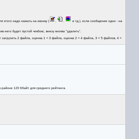
я этого надо нажать на иконку (
,
,
и тд.), если сообщение одно - на
в него будет пустой чекбокс, внизу кнопка "удалить".
 загрузить 2 файла, оценка 1 = 3 файла, оценка 2 = 4 файла, 3 = 5 файлов, 4 =
в районе 120 Кбайт для среднего рейтинга.