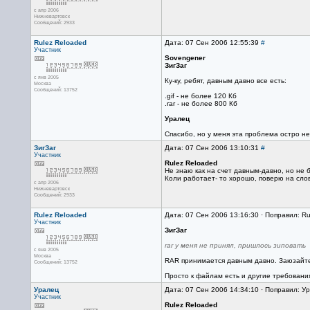
с апр 2006
Нижневартовск
Сообщений: 2933
Rulez Reloaded
Дата: 07 Сен 2006 12:55:39
#
Участник
Sovengener
ЗигЗаг
с янв 2005
Ку-ку, ребят, давным давно все есть:
Москва
Сообщений: 13752
.gif - не более 120 Кб
.rar - не более 800 Кб
Уралец
Спасибо, но у меня эта проблема остро не
ЗигЗаг
Дата: 07 Сен 2006 13:10:31
#
Участник
Rulez Reloaded
Не знаю как на счет давным-давно, но не 
Коли работает- то хорошо, поверю на слово
с апр 2006
Нижневартовск
Сообщений: 2933
Rulez Reloaded
Дата: 07 Сен 2006 13:16:30 · Поправил: R
Участник
ЗигЗаг
rar у меня не принял, пришлось зиповать
с янв 2005
Москва
RAR принимается давным давно. Заюзайте по
Сообщений: 13752
Просто к файлам есть и другие требования
Уралец
Дата: 07 Сен 2006 14:34:10 · Поправил: 
Участник
Rulez Reloaded