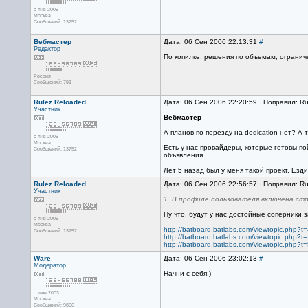
с янв 2005
Москва
Сообщений: 13752
Вебмастер
Дата: 06 Сен 2006 22:13:31
#
Редактор
По копилке: решения по объемам, огранич
Россия
Сообщений: 793
Rulez Reloaded
Дата: 06 Сен 2006 22:20:59 · Поправил: R
Участник
Вебмастер
А планов по перезду на dedication нет? А
с янв 2005
Москва
Есть у нас провайдеры, которые готовы п
Сообщений: 13752
объявления.
Лет 5 назад был у меня такой проект. Ездил
Rulez Reloaded
Дата: 06 Сен 2006 22:56:57 · Поправил: R
Участник
1. В профиле пользователя включена стр
Ну что, будут у нас достойные соперники 
с янв 2005
Москва
http://batboard.batlabs.com/viewtopic.php?t
Сообщений: 13752
http://batboard.batlabs.com/viewtopic.php?t
http://batboard.batlabs.com/viewtopic.php?t
Ware
Дата: 06 Сен 2006 23:02:13
#
Модератор
Начни с себя:)
с июн 2003
Москва
Сообщений: 9866