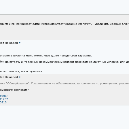
ениям и пр. принимает администрация.Будет указание увеличить - увеличим. Вообще для г
ulez Reloaded
#
 то менять шило на мыло можно еще долго - везде свои тараканы.
ойти на встречу интересным некоммерческим контент-проектам на льготных условиях или д
, встречался, все получилось...
ulez Reloaded
#
ока "Оборудование". К заполнению не обязательна, заполняется по усмотрению участн
заморским коллегам?
=49945
=11737
=5410