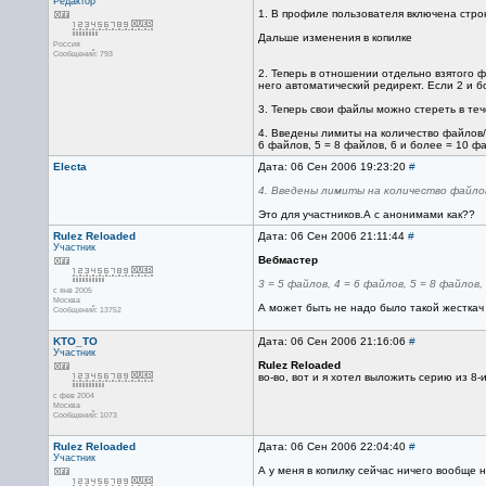
Редактор
1. В профиле пользователя включена стро
Дальше изменения в копилке
Россия
Сообщений: 793
2. Теперь в отношении отдельно взятого ф
него автоматический редирект. Если 2 и бо
3. Теперь свои файлы можно стереть в те
4. Введены лимиты на количество файлов/су
6 файлов, 5 = 8 файлов, 6 и более = 10 ф
Electa
Дата: 06 Сен 2006 19:23:20
#
4. Введены лимиты на количество файло
Это для участников.А с анонимами как??
Rulez Reloaded
Дата: 06 Сен 2006 21:11:44
#
Участник
Вебмастер
3 = 5 файлов, 4 = 6 файлов, 5 = 8 файлов,
с янв 2005
Москва
А может быть не надо было такой жесткач
Сообщений: 13752
KTO_TO
Дата: 06 Сен 2006 21:16:06
#
Участник
Rulez Reloaded
во-во, вот и я хотел выложить серию из 8-и
с фев 2004
Москва
Сообщений: 1073
Rulez Reloaded
Дата: 06 Сен 2006 22:04:40
#
Участник
А у меня в копилку сейчас ничего вообще н