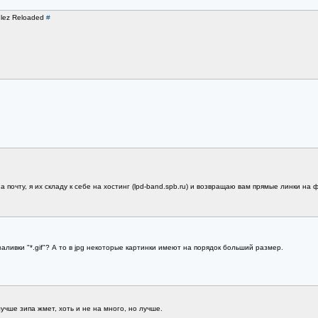
ulez Reloaded
#
 почту, я их складу к себе на хостинг (lpd-band.spb.ru) и возвращаю вам прямые линки на фа
аливки "*.gif"? А то в jpg некоторые картинки имеют на порядок больший размер.
учше зипа жмет, хоть и не на много, но лучше.