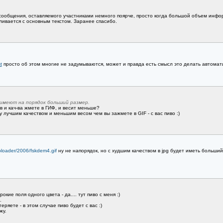
 сообщения, оставляемого участниками немного поярче, просто когда большой объем инфор
сливается с основным текстом. Заранее спасибо.
t
просто об этом многие не задумываются, может и правда есть смысл это делать автомат
ки имеют на порядок больший размер.
в и кач-ва жмете в ГИФ, и весит меньше?
у лучшим качеством и меньшим весом чем вы зажмете в GIF - с вас пиво :)
ploader/2006/fskdem4.gif
ну не напорядок, но с худшим качеством в jpg будет иметь больший 
окие поля одного цвета - да.... тут пиво с меня :)
.
ряете - в этом случае пиво будет с вас :)
жу.