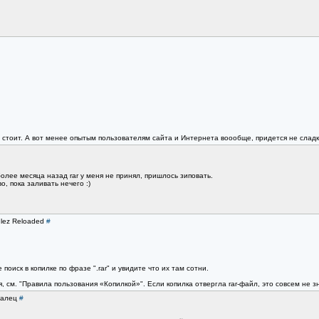
 стоит. А вот менее опытым пользователям сайта и Интернета воообще, придется не сладк
более месяца назад rar у меня не принял, пришлось зиповать.
, пока заливать нечего :)
ulez Reloaded
#
иск в копилке по фразе ".rar" и увидите что их там сотни.
, см. "Правила пользования «Копилкой»". Если копилка отвергла rar-файл, это совсем не 
Уралец
#