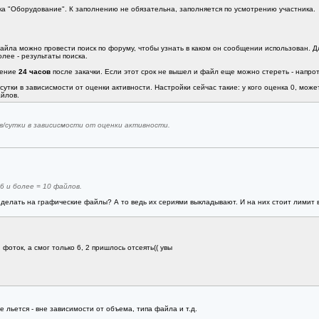
ка "Оборудование". К заполнению не обязательна, заполняется по усмотрению участника.
айла можно провести поиск по форуму, чтобы узнать в каком он сообщении использован. Дл
лее - результаты поиска.
чение
24 часов
после закачки. Если этот срок не вышел и файл еще можно стереть - напроти
тки в зависисмости от оценки активности. Настройки сейчас такие: у кого оценка 0, может
айлов.
в/сутки в зависисмости от оценки активности.
 6 и более = 10 файлов.
 делать на графические файлы? А то ведь их сериями выкладывают. И на них стоит лимит 
 фоток, а смог только 6, 2 пришлось отсеять(( увы
е льется - вне зависимости от объема, типа файла и т.д.