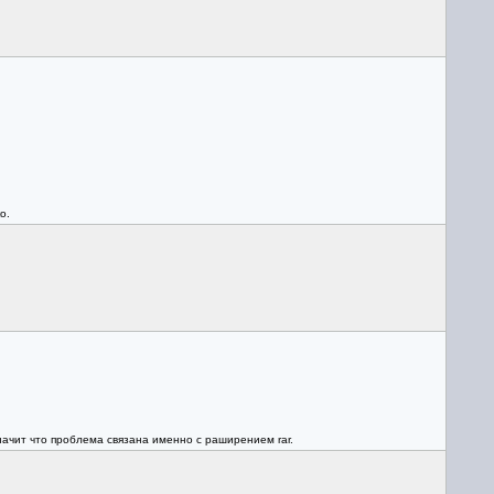
о.
значит что проблема связана именно с раширением rar.