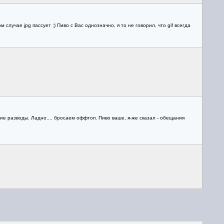
м случае jpg пассует ;) Пиво с Вас однозначно, я то не говорил, что gif всегда
шие разводы. Ладно.... бросаем оффтоп. Пиво ваше, я-же сказал - обещания