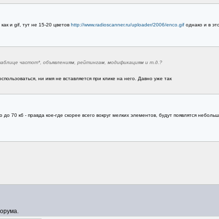
как и gif, тут не 15-20 цветов
http://www.radioscanner.ru/uploader/2006/enco.gif
однако и в это
таблице частот*, объявлениям, рейтингам, модификациям и т.д.?
спользоваться, ни имя не вставляется при клике на него. Давно уже так
 до 70 кб - правда кое-где скорее всего вокруг мелких элементов, будут появлятся неболь
орума.