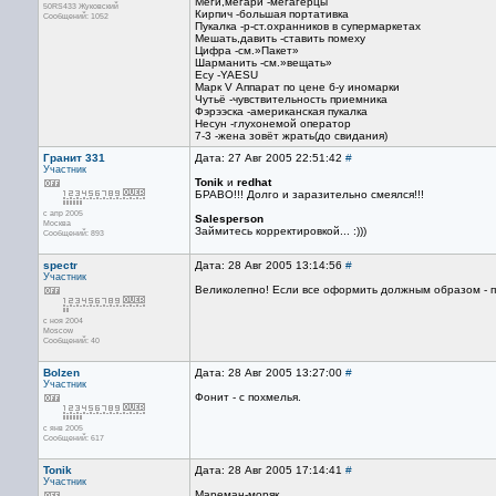
Меги,мегари -мегагерцы
50RS433 Жуковский
Кирпич -большая портативка
Сообщений: 1052
Пукалка -р-ст.охранников в супермаркетах
Мешать,давить -ставить помеху
Цифра -см.»Пакет»
Шарманить -см.»вещать»
Есу -YAESU
Марк V Аппарат по цене б-у иномарки
Чутьё -чувствительность приемника
Фэрээска -американская пукалка
Несун -глухонемой оператор
7-3 -жена зовёт жрать(до свидания)
Гранит 331
Дата: 27 Авг 2005 22:51:42
#
Участник
Tonik
и
redhat
БРАВО!!! Долго и заразительно смеялся!!!
с апр 2005
Salesperson
Москва
Займитесь корректировкой... :)))
Сообщений: 893
spectr
Дата: 28 Авг 2005 13:14:56
#
Участник
Великолепно! Если все оформить должным образом - п
с ноя 2004
Moscow
Сообщений: 40
Bolzen
Дата: 28 Авг 2005 13:27:00
#
Участник
Фонит - с похмелья.
с янв 2005
Сообщений: 617
Tonik
Дата: 28 Авг 2005 17:14:41
#
Участник
Мареман-моряк