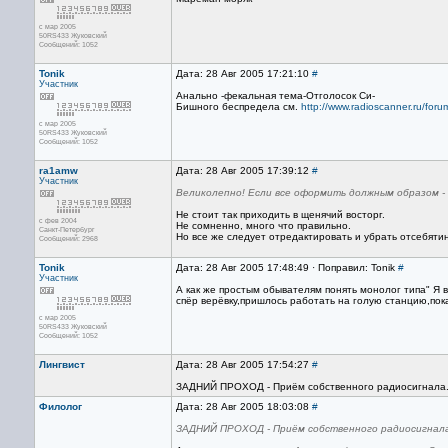
с мар 2005
50RS433 Жуковский
Сообщений: 1052
Tonik
Дата: 28 Авг 2005 17:21:10
#
Участник
Анально -фекальная тема-Отголосок Си-
Бишного беспредела см.
http://www.radioscanner.ru/fo
с мар 2005
50RS433 Жуковский
Сообщений: 1052
ra1amw
Дата: 28 Авг 2005 17:39:12
#
Участник
Великолепно! Если все оформить должным образом - 
Не стоит так приходить в щенячий восторг.
с фев 2004
Не сомненно, много что правильно.
Санкт-Петербург
Но все же следует отредактировать и убрать отсебятин
Сообщений: 2968
Tonik
Дата: 28 Авг 2005 17:48:49 · Поправил: Tonik
#
Участник
А как же простым обывателям понять монолог типа" Я вк
спёр верёвку,пришлось работать на голую станцию,пок
с мар 2005
50RS433 Жуковский
Сообщений: 1052
Лингвист
Дата: 28 Авг 2005 17:54:27
#
ЗАДНИЙ ПРОХОД - Приём собственного радиосигнала
Филолог
Дата: 28 Авг 2005 18:03:08
#
ЗАДНИЙ ПРОХОД - Приём собственного радиосигнал