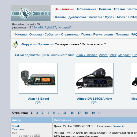
·
Наш магазин
·
Объявления
·
Рейтинг
·
Статьи
·
Част
·
Файлы
·
Диапазоны
·
Сигналы
·
Музей
·
Mods
·
LPD-
На сайте: гостей - 59,
участников - 3 [
John79
,
Rybak27
,
Фотограф
]
·
Начало
·
Опросы
·
События
·
Статистика
·
Поиск
·
Регистрация
·
Правила
·
FA
Форум
—›
Прочее
—›
Словарь слэнга "Radioscaner.ru"
Си-Би радиостанции в нашем магазине
:
Alan и Midland
,
Alinco
,
Intek
,
MegaJet
,
Pre
Alan 48 Excel
Alinco DR-135CBA New
Meg
руб.
руб.
Страница:
...
»»
1
2
3
4
5
15
16
17
18
19
Автор
Сообщение
Tonik
Дата: 27 Авг 2005 20:13:55 · Поправил:
Ware
#
Участник
Решил ,что не всем понятно,особенно новичкам.Чем я 
АКБ Аккумуляторная батарея