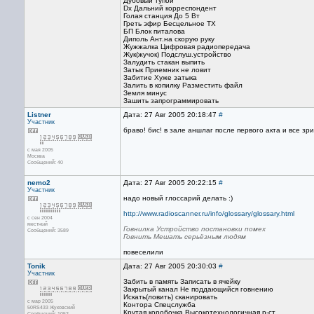
Дубовый тупой
Dx Дальний корреспондент
Голая станция До 5 Вт
Греть эфир Бесцельное TX
БП Блок питалова
Диполь Ант.на скорую руку
Жужжалка Цифровая радиопередача
Жук(жучок) Подслуш.устройство
Залудить стакан выпить
Затык Приемник не ловит
Забитие Хуже затыка
Залить в копилку Разместить файл
Земля минус
Зашить запрограммировать
Listner
Дата: 27 Авг 2005 20:18:47
#
Участник
браво! бис! в зале аншлаг после первого акта и все з
с мая 2005
Москва
Сообщений: 40
nemo2
Дата: 27 Авг 2005 20:22:15
#
Участник
надо новый глоссарий делать :)
http://www.radioscanner.ru/info/glossary/glossary.html
с сен 2004
местный
Говнилка Устройство постановки помех
Сообщений: 3589
Говнить Мешать серьёзным людям
повеселили
Tonik
Дата: 27 Авг 2005 20:30:03
#
Участник
Забить в память Записать в ячейку
Закрытый канал Не поддающийся говнению
Искать(ловить) сканировать
с мар 2005
Контора Спецслужба
50RS433 Жуковский
Крутая коробочка Высокотехнологичная р-ст.
Сообщений: 1052