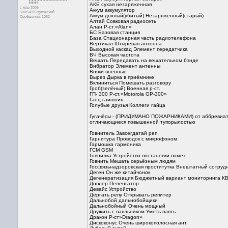
АКБ сухая незаряженная
с мар 2005
Аккум аккумулятор
50RS433 Жуковский
Аккум дохлый(убитый) Незаряженный(старый)
Сообщений: 1052
Алтай Совковая радиосеть
Алан Р-ст.»Alan»
БС Базовая станция
База Стационарная часть радиотелефона
Вертикал Штыревая антенна
Выходной каскад Элемент передатчика
ВЧ Высокая частота
Вещать Передавать на вещательном бэнде
Вибратор Элемент антенны
Вояки военные
Вырез Дырка в приёмнике
Вклиниться Помешать разговору
Гроб(зелёный) Военная р-ст.
ГП- 300 Р-ст.»Motorola GP-300»
Гаец гаишник
Голубые друзья Коллеги гайца
Гугачёсы - (ПРИДУМАНО ПОЖАРНИКАМИ) от аббревиатур
отличающиеся повышенной тупорылостью
Говнитель Завсегдатай реп
Гарнитура Проводок с микрофоном
Гармошка гармоника
ГСМ GSM
Говнилка Устройство постановки помех
Говнить Мешать серьёзным людям
Госсвязьнадзоровская проститутка Внештатный сотруд
Деген Он же китайчонок
Дегенератизация Бюджетный вариант мониторинга К
Доплер Пеленгатор
Девайс Устройство
Дёргать репу Открывать репитер
Дальнобой дальнобойщики
Дальнобойный Очень мощный
Дружить с паяльником Уметь паять
Дракон Р-ст»Dragon»
Дискоконус Очень широкополосная ант.