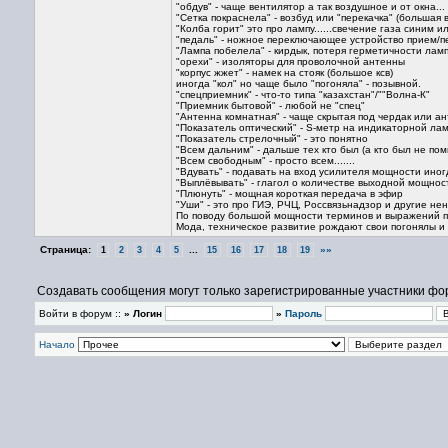
"обдув" - чаще вентилятор а так воздушное и от окна...
"Сетка покраснела" - возбуд или "перекачка" (большая
"Колба горит" это про лампу......свечение газа синим
"педаль" - ножное переключающее устройство прием/пе
"Лампа побелела" - кирдык, потеря герметичности лам
"орехи" - изоляторы для проволочной антенны
"корпус жжет" - намек на стояк (большое ксв)
иногда "кол" но чаще было "погоняла" - позывной.
"спецприемник" - что-то типа "казахстан"/""Волна-К"
"Приемник бытовой" - любой не "спец"
"Антенна комнатная" - чаще скрытая под чердак или ан
"Показатель оптический" - S-метр на индикаторной ла
"Показатель стрелочный" - это понятно
"Всем дальним" - дальше тех кто был (а кто был не пом
"Всем свободным" - просто всем.......
"Вдувать" - подавать на вход усилителя мощности ино
"Выплёвывать" - глагол о количестве выходной мощнос
"Плюнуть" - мощная короткая передача в эфир
"Уши" - это про ГИЭ, РЧЦ, Россвязьнадзор и другие не
По поводу большой мощности терминов и выражений по
Мода, техническое развитие рождают свои погонялы и с
Страница:
...
»»
1
2
3
4
5
15
16
17
18
19
Создавать сообщения могут только зарегистрированные участники фо
Войти в форум ::
» Логин
»
Пароль
Начало