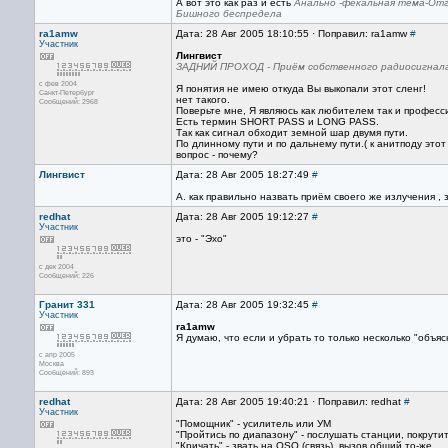
А вот это как раз и есть
Анально -фекальная тема-Отг
Бишного беспредела
ra1amw
Дата: 28 Авг 2005 18:10:55 · Поправил: ra1amw
#
Участник
Лингвист
ЗАДНИЙ ПРОХОД - Приём собственного радиосигнал
с фев 2004
Я понятия не имею откуда Вы выкопали этот сленг!
Санкт-Петербург
нет такого.
Сообщений: 2968
Поверьте мне, Я являюсь как любителем так и професс
Есть термин SHORT PASS и LONG PASS.
Так как сигнал обходит земной шар двумя пути.
По длинному пути и по дальнему пути.( к анитподу это
вопрос - почему?
Лингвист
Дата: 28 Авг 2005 18:27:49
#
А. как правильно назвать приём своего же излучения
redhat
Дата: 28 Авг 2005 19:12:27
#
Участник
это - "Эхо"
с дек 2004
Сообщений: 226
Гранит 331
Дата: 28 Авг 2005 19:32:45
#
Участник
ra1amw
Я думаю, что если и убрать то только несколько "объяс
с апр 2005
Москва
Сообщений: 893
redhat
Дата: 28 Авг 2005 19:40:21 · Поправил: redhat
#
Участник
"Помощник" - усилитель или УМ
"Пройтись по диапазону" - послушать станции, покрутит
"Кричать" - звать на QSO (связь), вызов общий то-же