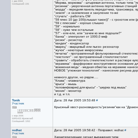
с дек 2004
"Морква, морковка" - штыревая антенна, только типа "
Сообщений: 226
"резинка" - укороченная антенна портативных станций
"морда" - передняя панель передатчика, трансивера. пр
"земля" - и заземление и зануление то-же
"стучать" - работать CW
"59 плюс 10 (до 100(слышал такое))" - с грохотом или 
"59 с плюсами" - хорошо слышно
"59" - нормально
"58" - хуже чем остальные
"57" - еле-еле, или "зачем ко мне подошли?"
"банка" - электролит от 1000,0 мкф
"резюк" - резистор
"кандюк" - конденсатор
"кварец" - кварцевый или пьезо- резонатор
"жучок" - некоторые микросхемы
"печатка" - протравленный фольгированный стеклотек
"текстолит" - не протравленный стеклотекстолит
"травить" - обработать стеклотекстолит в растворе куп
"керамика" - фарфоровое конструктивное основание для
"вожженая медь" - медная обмотка на керамике нанес
НОВОЕ "утюжная технология" - нанесение рисунка доро
немного другое, но рядом.....
"Клава" - клавиатура
"крыса" - мышь
"половик(коврик) для крысы" - "шкурка под мышь"
"моник" - монитор
и т.д. и т.п.
Tonik
Дата: 28 Авг 2005 19:53:48
#
Участник
Крысиный хвост-разновидность"резинки"как на "Дракон
с мар 2005
50RS433 Жуковский
Сообщений: 1052
redhat
Дата: 28 Авг 2005 19:58:42 · Поправил: redhat
#
Участник
Характеризующие сигнал выражения типа: