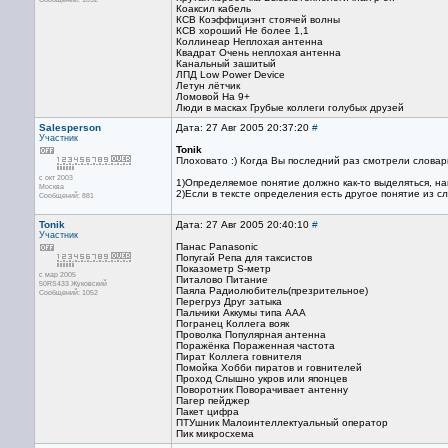
Коаксил кабель
КСВ Коэффициэнт стоячей волны
КСВ хороший Не более 1,1
Коллинеар Неплохая антенна
Квадрат Очень неплохая антенна
Канальный зашитый
ЛПД Low Power Device
Летун лётчик
Ломовой На 9+
Люди в масках Грубые коллеги голубых друзей
Salesperson
Дата: 27 Авг 2005 20:37:20
#
Участник
Tonik
Плоховато :) Когда Вы последний раз смотрели словари
с окт 2003
1)Определяемое понятие должно как-то выделяться, н
Москва
2)Если в тексте определения есть другое понятие из с
Сообщений: 881
Tonik
Дата: 27 Авг 2005 20:40:10
#
Участник
Панас Panasonic
Попугай Репа для таксистов
Показометр S-метр
с мар 2005
Питалово Питание
50RS433 Жуковский
Паяла Радиолюбитель(презрительное)
Сообщений: 1052
Перегруз Друг затыка
Пальчики Аккумы типа ААА
Погранец Коллега вояк
Проволка Популярная антенна
Поражёнка Пораженная частота
Пират Коллега говнителя
Помойка Хобби пиратов и говнителей
Проход Слышно укров или японцев
Поворотник Поворачивает антенну
Пагер пейджер
Пакет цифра
ПТУшник Малоинтеллектуальный оператор
Пик микросхема