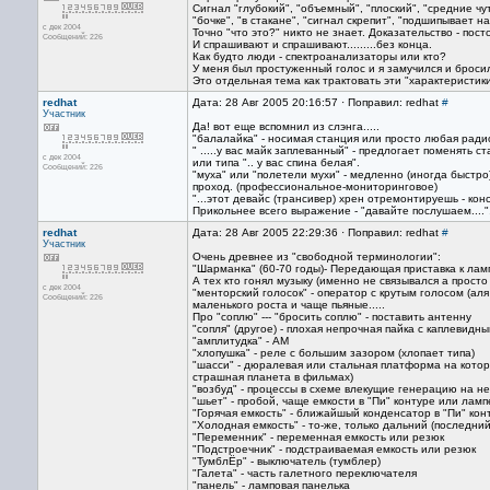
Сигнал "глубокий", "объемный", "плоский", "средние чут
"бочке", "в стакане", "сигнал скрепит", "подшипывает н
с дек 2004
Точно "что это?" никто не знает. Доказательство - пос
Сообщений: 226
И спрашивают и спрашивают.........без конца.
Как будто люди - спектроанализаторы или кто?
У меня был простуженный голос и я замучился и бросил
Это отдельная тема как трактовать эти "характеристики
redhat
Дата: 28 Авг 2005 20:16:57 · Поправил: redhat
#
Участник
Да! вот еще вспомнил из слэнга.....
"балалайка" - носимая станция или просто любая ради
" .....у вас майк заплеванный" - предлогает поменять 
с дек 2004
или типа ".. у вас спина белая".
Сообщений: 226
"муха" или "полетели мухи" - медленно (иногда быст
проход. (профессиональное-мониторинговое)
"...этот девайс (трансивер) хрен отремонтируешь - кон
Прикольнее всего выражение - "давайте послушаем....",
redhat
Дата: 28 Авг 2005 22:29:36 · Поправил: redhat
#
Участник
Очень древнее из "свободной терминологии":
"Шарманка" (60-70 годы)- Передающая приставка к лам
А тех кто гонял музыку (именно не связывался а прост
с дек 2004
"менторский голосок" - оператор с крутым голосом (а
Сообщений: 226
маленького роста и чаще пьяные.....
Про "соплю" --- "бросить соплю" - поставить антенну
"сопля" (другое) - плохая непрочная пайка с каплевидн
"амплитудка" - АМ
"хлопушка" - реле с большим зазором (хлопает типа)
"шасси" - дюралевая или стальная платформа на которо
страшная планета в фильмах)
"возбуд" - процессы в схеме влекущие генерацию на неп
"шьет" - пробой, чаще емкости в "Пи" контуре или ламп
"Горячая емкость" - ближайшый конденсатор в "Пи" кон
"Холодная емкость" - то-же, только дальний (последний
"Переменник" - переменная емкость или резюк
"Подстроечник" - подстраиваемая емкость или резюк
"ТумблЁр" - выключатель (тумблер)
"Галета" - часть галетного переключателя
"панель" - ламповая панелька