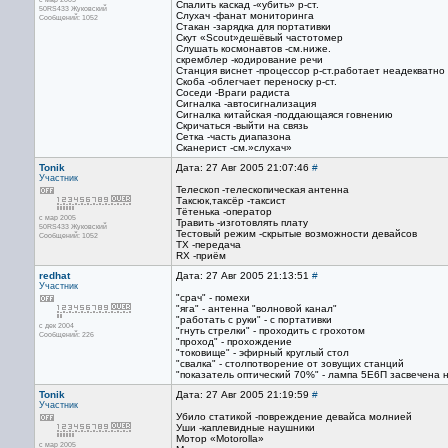
Спалить каскад -«убить» р-ст.
50RS433 Жуковский
Слухач -фанат мониторинга
Сообщений: 1052
Стакан -зарядка для портативки
Скут «Scout»дешёвый частотомер
Слушать космонавтов -см.ниже.
скремблер -кодирование речи
Станция виснет -процессор р-ст.работает неадекватно
Скоба -облегчает переноску р-ст.
Соседи -Враги радиста
Сигналка -автосигнализация
Сигналка китайская -поддающаяся говнению
Скричаться -выйти на связь
Сетка -часть диапазона
Сканерист -см.»слухач»
Tonik
Дата: 27 Авг 2005 21:07:46
#
Участник
Телескоп -телескопическая антенна
Таксюк,таксёр -таксист
Тётенька -оператор
с мар 2005
Травить -изготовлять плату
50RS433 Жуковский
Тестовый режим -скрытые возможности девайсов
Сообщений: 1052
TX -передача
RX -приём
redhat
Дата: 27 Авг 2005 21:13:51
#
Участник
"срач" - помехи
"яга" - антенна "волновой канал"
"работать с руки" - с портативки
с дек 2004
"гнуть стрелки" - проходить с грохотом
Сообщений: 226
"проход" - прохождение
"токовище" - эфирный круглый стол
"свалка" - столпотворение от зовущих станций
"показатель оптический 70%" - лампа 5Е6П засвечена 
Tonik
Дата: 27 Авг 2005 21:19:59
#
Участник
Убило статикой -повреждение девайса молнией
Уши -каплевидные наушники
Мотор «Motorolla»
с мар 2005