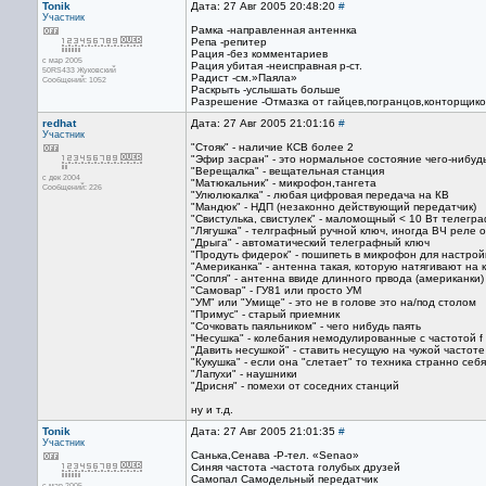
Tonik
Дата: 27 Авг 2005 20:48:20
#
Участник
Рамка -направленная антеннка
Репа -репитер
Рация -без комментариев
с мар 2005
Рация убитая -неисправная р-ст.
50RS433 Жуковский
Радист -см.»Паяла»
Сообщений: 1052
Раскрыть -услышать больше
Разрешение -Отмазка от гайцев,погранцов,конторщиков
redhat
Дата: 27 Авг 2005 21:01:16
#
Участник
"Стояк" - наличие КСВ более 2
"Эфир засран" - это нормальное состояние чего-нибудь.
"Верещалка" - вещательная станция
с дек 2004
"Матюкальник" - микрофон,тангета
Сообщений: 226
"Улюлюкалка" - любая цифровая передача на КВ
"Мандюк" - НДП (незаконно действующий передатчик)
"Свистулька, свистулек" - маломощный < 10 Вт телегр
"Лягушка" - телграфный ручной ключ, иногда ВЧ реле 
"Дрыга" - автоматический телеграфный ключ
"Продуть фидерок" - пошипеть в микрофон для настрой
"Американка" - антенна такая, которую натягивают на
"Сопля" - антенна ввиде длинного првода (американки)
"Самовар" - ГУ81 или просто УМ
"УМ" или "Умище" - это не в голове это на/под столом
"Примус" - старый приемник
"Сочковать паяльником" - чего нибудь паять
"Несушка" - колебания немодулированные с частотой f
"Давить несушкой" - ставить несущую на чужой частоте
"Кукушка" - если она "слетает" то техника странно себ
"Лапухи" - наушники
"Дрисня" - помехи от соседних станций
ну и т.д.
Tonik
Дата: 27 Авг 2005 21:01:35
#
Участник
Санька,Сенава -Р-тел. «Senao»
Синяя частота -частота голубых друзей
Самопал Самодельный передатчик
с мар 2005