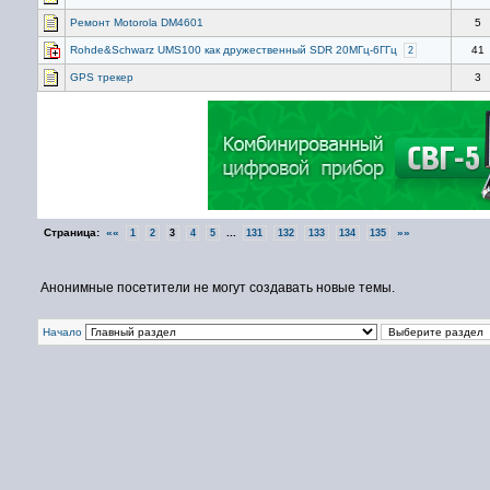
Ремонт Motorola DM4601
5
Rohde&Schwarz UMS100 как дружественный SDR 20МГц-6ГГц
41
2
GPS трекер
3
Страница:
««
...
»»
1
2
3
4
5
131
132
133
134
135
Анонимные посетители не могут создавать новые темы.
Начало