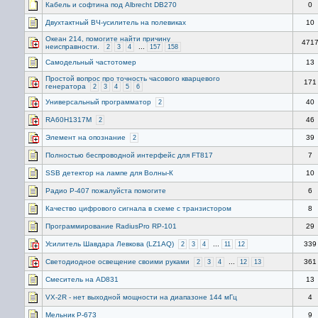
Кабель и софтина под Albrecht DB270
0
Двухтактный ВЧ-усилитель на полевиках
10
Океан 214, помогите найти причину
471
неисправности.
...
2
3
4
157
158
Самодельный частотомер
13
Простой вопрос про точность часового кварцевого
171
генератора
2
3
4
5
6
Универсальный программатор
40
2
RA60H1317M
46
2
Элемент на опознание
39
2
Полностью беспроводной интерфейс для FT817
7
SSB детектор на лампе для Волны-К
10
Радио Р-407 пожалуйста помогите
6
Качество цифрового сигнала в схеме с транзистором
8
Программирование RadiusPro RP-101
29
Усилитель Шавдара Левкова (LZ1AQ)
...
339
2
3
4
11
12
Светодиодное освещение своими руками
...
361
2
3
4
12
13
Смеситель на AD831
13
VX-2R - нет выходной мощности на диапазоне 144 мГц
4
Мельник Р-673
9