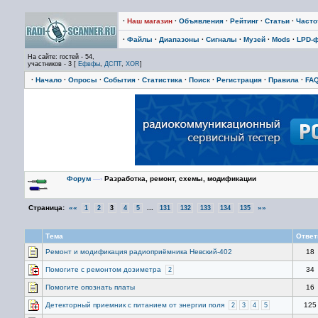
·
Наш магазин
·
Объявления
·
Рейтинг
·
Статьи
·
Част
·
Файлы
·
Диапазоны
·
Сигналы
·
Музей
·
Mods
·
LPD-
На сайте: гостей - 54,
участников - 3 [
Ефвфы
,
ДСПТ
,
XOR
]
·
Начало
·
Опросы
·
События
·
Статистика
·
Поиск
·
Регистрация
·
Правила
·
FA
Форум
—›
Разработка, ремонт, схемы, модификации
Страница:
««
...
»»
1
2
3
4
5
131
132
133
134
135
Тема
Отве
Ремонт и модификация радиоприёмника Невский-402
18
Помогите с ремонтом дозиметра
34
2
Помогите опознать платы
16
Детекторный приемник с питанием от энергии поля
125
2
3
4
5