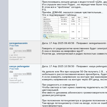
Прислонившись концом диода к водосточной трубе, дру
И в слушали местное Радио...но передатчики были тог
В этом вся и "проблема" сегодня...
P.S.
Причём, ДЭМ-4М, оказался самым чувствительным...
Что и подтверждает таблица:
seregamaxonin
Дата: 17 Апр 2025 09:49:56 · Поправил: seregamaxonin
Участник
Говорить от радиорозетки качественнее будет электробр
А она и похожа на микрофон мд-47 .
Розетки да, электрическая и радио полностью совмест
с авг 2013
Ушсорка, Казахстан
Сообщений: 184
vasya pelengator
Дата: 17 Апр 2025 10:58:50 · Поправил: vasya pelengat
Участник
На диполе или Яги при нагрузке 50 Ом получить 1 В...
небольшого рассогласования можно пренебречь, будет 
А если измерять напряжение на контуре при максимуме
с окт 2011
измерять напряжение на контуре через ВЧ диод, после
Пермский край
Сообщений: 1710
Про радиосеть и освещение )
Чтобы светило в такт нужно лампочку подключать на 24
цветомузыкой.
Или вместо динамика абоненского громкоговорителя по
уровня регулятором.
При положении потенциометра в среднем положении и 
Там вроде потенциометр стоял на входе, если не ошиб
трансформатора.