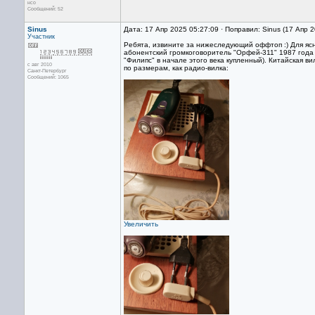
нсо
Сообщений: 52
Sinus
Дата: 17 Апр 2025 05:27:09 · Поправил: Sinus (17 Апр 
Участник
Ребята, извините за нижеследующий оффтоп :) Для ясно
абонентский громкоговоритель "Орфей-311" 1987 года в
"Филипс" в начале этого века купленный). Китайская ви
с авг 2010
по размерам, как радио-вилка:
Санкт-Петербург
Сообщений: 1065
Увеличить