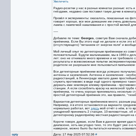
Увеличить
Радио-розетки у нас в разных комнатах разные: есть 
гнёздами, недавно сам поставил такую дочке в комнату
Провёл я эксперименты: оказалось, показанные на фот
говорит хорошо, все мои домашние им очень довольны,
лампа с лампочкой накаливания и с простой вилкой для 
-----
Добавлю по теме:
Georges
, советую Вам сначала доби
приёмника. Если Вы этого ещё не делали и если это в 
(отсутствующего) "питанием от энергии поля" и вообще
Мой личный опыт по детекторным приёмникам из совет
положительный. Будучи мальчишками, мы в 1960-х дел
лет: оно не отнимало много времени и не требовало с
результаты и всевозможные попытки экспериментирован
родители не разрешали мне пользоваться паяльником 
Все детекторные приёмники всегда успешно получались
антенны и заземления. Антенна и заземление - необх
радиостанций, в Ленинграде хватало даже простейшей
служить противовес в виде ещё одного примерно таког
держать ими земляную клемму приёмника - противовес
станции. А если соскоблить краску на железной трубе п
приёмника, то очень хорошо принималось несколько ста
простой детекторный приёмник это, как правило, "тихи
Вариантов детекторных приёмников много; разным ради
Например, я в итоге остановился на варианте среднев
нормально работал, вот
здесь
мой отчёт о нём, в то в
ухищрений принимать 2 станции, 10-киловаттные, об э
детекторному радиоприёму местная радиостанция на ср
Короче говоря, думаю, если Вам в данное время удастс
диапазоне, хоть как угодно тихо, то это будет уже о-о-
наверное, можно было бы пытаться начинать осваиват
opty
Дата: 17 Апр 2025 07:52:36
#