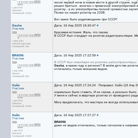
после первой ночи в новом месте в другой стране, ещ
решил бриться , конечно с привозной электробритвой и
с дек 2015
розетку - а из электробритвы полной громкостью заучи
Оренбург
Позже он нашёл розетку на 220В.
Сообщений: 21539
Вот какое было радиовещание при СССР!
Gasha
Дата: 16 Апр 2025 16:40:47
#
Участник
Красивая истоиия. Жаль, что сказка.
В СССР был стандарт на розетки радиотрансляции. Ме
с фев 2021
Нижний Новгород
Сообщений: 166
BR4096
Дата: 16 Апр 2025 17:22:59
#
Участник
В СССР был стандарт на розетки радиотрансляции. 
Gasha
, в каком году и регионе? В моём детстве розе
отличались только внешним видом.
с янв 2006
Торонто
Сообщений: 560
Хайо
Дата: 16 Апр 2025 17:24:24 · Поправил: Хайо (16 Апр 
Участник
нормально было ставить. И не сказка, а реально было.
У меня и сейчас в квартире розетка от проводного рад
с дек 2015
Могу предполагать, что мастера не всегда использова
Оренбург
Сообщений: 21539
Хайо
Дата: 16 Апр 2025 17:27:27
#
Участник
BR4096
даже не видом отличались, только сигналом и напряже
с дек 2015
Оренбург
Сообщений: 21539