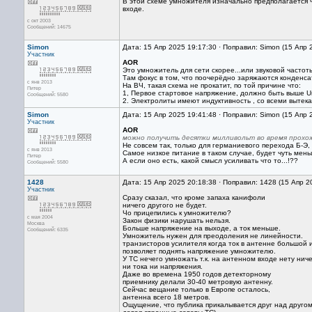
В этой схеме умножителя изначально предполагается ч
входе.
с окт 2003
Сообщений: 14675
Simon
Дата: 15 Апр 2025 19:17:30 · Поправил: Simon (15 Апр 
Участник
AOR
Это умножитель для сети скорее...или звуковой частот
Там фокус в том, что поочерёдно заряжаются конденс
с янв 2013
На ВЧ, такая схема не прокатит, по той причине что:
Питер
1, Первое стартовое напряжение, должно быть выше Uп
Сообщений: 5580
2. Электролиты имеют индуктивность , со всеми вытек
Simon
Дата: 15 Апр 2025 19:41:48 · Поправил: Simon (15 Апр 
Участник
AOR
можно получить десятки милливольт во время прохо
Не совсем так, только для германиевого перехода Б-Э,
с янв 2013
Самое низкое питание в таком случае, будет чуть мень
Питер
А если оно есть, какой смысл усиливать что то...!??
Сообщений: 5580
1428
Дата: 15 Апр 2025 20:18:38 · Поправил: 1428 (15 Апр 2
Участник
Сразу сказал, что кроме запаха канифоли
ничего другого не будет.
Чо прицепились к умножителю?
с мая 2004
Закон физики нарушать нельзя.
Москва
Больше напряжение на выходе, а ток меньше.
Сообщений: 6335
Умножитель нужен для преодоления не линейности.
транзисторов усилителя когда ток в антенне большой 
позволяет поднять напряжение умножителю.
У ТС нечего умножать т.к. на антенном входе нету нич
ни тока ни напряжения.
Даже во времена 1950 годов детекторному
приемнику делали 30-40 метровую антенну.
Сейчас вещание только в Европе осталось,
антенна всего 18 метров.
Ощущение, что публика прикалывается друг над друго