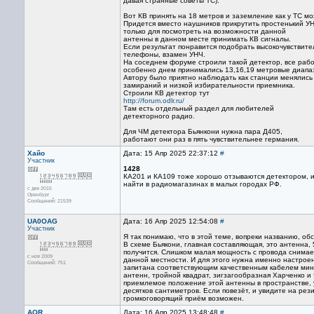
давая странные советы ТС).
Вот КВ принять на 18 метров и заземление как у ТС м
Придется вместо наушников прикрутить простенький У
только для посмотреть на возможности данной
антенны в данном месте принимать КВ сигналы.
Если результат понравится подобрать высокочувствит
телефоны, взамен УНЧ.
На соседнем форуме строили такой детектор, все рабо
особенно днем принимались 13,16,19 метровые диапа
Автору было приятно наблюдать как станции менялись
замираний и низкой избирательности приемника.
Строили КВ детектор тут
http://forum.odlr.ru/
Там есть отдельный раздел для любителей
детекторного радио.
Для ЧМ детектора Бьянкони нужна пара Д405,
работают они раз в пять чувствительнее германия.
Хайо
Дата: 15 Апр 2025 22:37:12
#
Участник
1428
КА201 и КА109 тоже хорошо отзываются детектором, их
найти в радиомагазинах в малых городах РФ.
с дек 2015
Оренбург
Сообщений: 21539
UA0OAG
Дата: 16 Апр 2025 12:54:08
#
Участник
Я так понимаю, что в этой теме, вопреки названию, об
В схеме Бьякони, главная составляющая, это антенна, 
получится. Слишком малая мощность с провода снимае
с ноя 2009
данной местности. И для этого нужна именно настроен
Сообщений: 751
запитана соответствующим качественным кабелем мини
антенн, тройной квадрат, зигзагообразная Харченко и
приемлемое положение этой антенны в пространстве, у
десятков сантиметров. Если повезёт, и увидите на рези
громкоговорящий приём возможен.
AOR
Дата: 16 Апр 2025 13:48:48
#