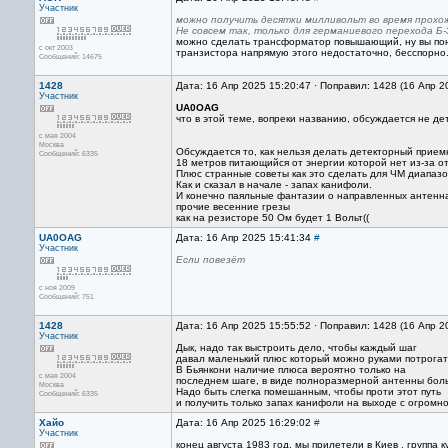
Участник
можно получить десятки милливольт во время прохо
Не совсем так, только для германиевого перехода Б-Э
можно сделать трансформатор повышающий, ну вы поним
с окт 2003
транзистора напрямую этого недостаточно, бесспорно
Сообщений: 14675
1428
Дата: 16 Апр 2025 15:20:47 · Поправил: 1428 (16 Апр 2
Участник
UA0OAG
что в этой теме, вопреки названию, обсуждается не д
с мая 2004
Москва
Обсуждается то, как нельзя делать детекторный прием
Сообщений: 6335
18 метров питающийся от энергии которой нет из-за о
Плюс странные советы как это сделать для ЧМ диапаз
Как и сказал в начале - запах канифоли.
И конечно паяльные фантазии о направленных антенн
прочие весенние грезы
как на резисторе 50 Ом будет 1 Вольт((
UA0OAG
Дата: 16 Апр 2025 15:41:34
#
Участник
Если повезёт
с ноя 2009
Сообщений: 751
1428
Дата: 16 Апр 2025 15:55:52 · Поправил: 1428 (16 Апр 2
Участник
Дык, надо так выстроить дело, чтобы каждый шаг
давал маленький плюс который можно руками потрогат
В Бьянкони наличие плюса вероятно только на
с мая 2004
последнем шаге, в виде полноразмерной антенны бол
Москва
Надо быть слегка помешанным, чтобы проти этот путь
Сообщений: 6335
и получить только запах канифоли на выходе с огромн
Хайо
Дата: 16 Апр 2025 16:29:02
#
Участник
конец августа 1983 год, мы прилетели в Киев , группа