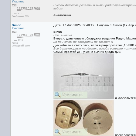
Участник
В моём детстве розетки и вилки радиотрансляцион
видом.
с авг 2007
Аналогично
Сообщений: 385
Simon
Дата: 17 Апр 2025 09:40:19 · Поправил: Simon (17 Апр 
Участник
Sinus
Всё. Тишина...
Вчера с удивлением обнаружил вещание Радио Мария,
с янв 2013
но при этом не говорит и не светит :)
Питер
Дык чёбы она светилась, если в радиорозетке ,15-30В 
Сообщений: 5580
Все детекторные приёмники всегда успешно получал
Самый простой ДП, у меня был из диода Д2Е
и капсюль те
последователь