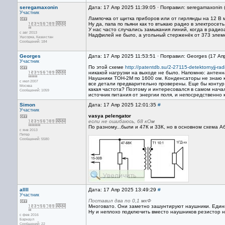
seregamaxonin
Дата: 17 Апр 2025 11:39:05 · Поправил: seregamaxonin 
Участник
Лампочка от щитка приборов или от гирлянды на 12 В 
Ну да, папа по пьяни как то втыкаю радио в электросет
У нас часто случались замыкания линий, когда в ради
с авг 2013
Надфилей не было, а угольный стерженёк от 373 элеме
Ушсорка, Казахстан
Сообщений: 184
Georges
Дата: 17 Апр 2025 11:53:51 · Поправил: Georges (17 Ап
Участник
По этой схеме
http://patentdb.su/2-27115-detektornyjj-rad
никакой нагрузки на выходе не было. Напомню: антенн
Наушники ТОН-2М по 1600 ом. Конденсаторы не знаю ка
с июл 2007
все детали предварительно проверены. Еще бы контур п
Москва
какая частота? Поэтому и интересовался в самом нача
Сообщений: 1059
источник питания от энергии поля, и непосредственно 
Simon
Дата: 17 Апр 2025 12:01:35
#
Участник
vasya pelengator
если не ошибаюсь, 68 кОм
По разному...были и 47К и 33К, но в основном схема А
с янв 2013
Питер
Сообщений: 5580
allll
Дата: 17 Апр 2025 13:49:29
#
Участник
Поставил два по 0,1 мкФ
Многовато. Они заметно зашунтируют наушники. Едини
Ну и неплохо подключить вместо наушников резистор 
с фев 2016
Барнаул
Сообщений: 22