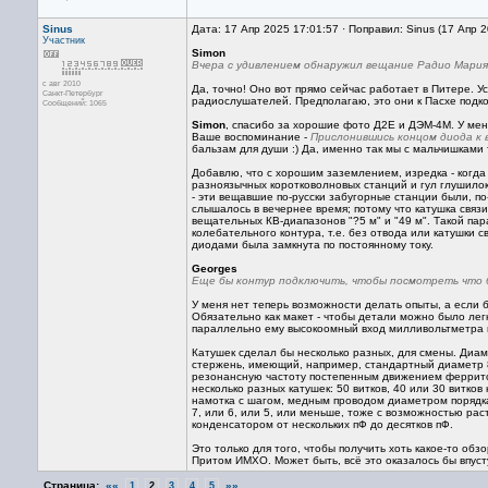
Sinus
Дата: 17 Апр 2025 17:01:57 · Поправил: Sinus (17 Апр 
Участник
Simon
Вчера с удивлением обнаружил вещание Радио Мария,
с авг 2010
Да, точно! Оно вот прямо сейчас работает в Питере. 
Санкт-Петербург
радиослушателей. Предполагаю, это они к Пасхе подк
Сообщений: 1065
Simon
, спасибо за хорошие фото Д2Е и ДЭМ-4М. У мен
Ваше воспоминание -
Прислонившись концом диода к 
бальзам для души :) Да, именно так мы с мальчишками
Добавлю, что с хорошим заземлением, изредка - когда
разноязычных коротковолновых станций и гул глушилок
- эти вещавшие по-русски забугорные станции были, 
слышалось в вечернее время; потому что катушка связи
вещательных КВ-диапазонов "?5 м" и "49 м". Такой па
колебательного контура, т.е. без отвода или катушки с
диодами была замкнута по постоянному току.
Georges
Еще бы контур подключить, чтобы посмотреть что бу
У меня нет теперь возможности делать опыты, а если 
Обязательно как макет - чтобы детали можно было лег
параллельно ему высокоомный вход милливольтметра и
Катушек сделал бы несколько разных, для смены. Диа
стержень, имеющий, например, стандартный диаметр 8
резонансную частоту постепенным движением ферритовог
несколько разных катушек: 50 витков, 40 или 30 витков
намотка с шагом, медным проводом диаметром порядка 1
7, или 6, или 5, или меньше, тоже с возможностью рас
конденсатором от нескольких пФ до десятков пФ.
Это только для того, чтобы получить хоть какое-то об
Притом ИМХО. Может быть, всё это оказалось бы впуст
Страница:
««
»»
1
2
3
4
5