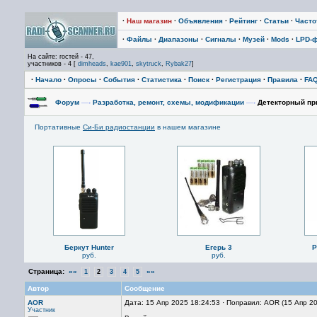
·
Наш магазин
·
Объявления
·
Рейтинг
·
Статьи
·
Част
·
Файлы
·
Диапазоны
·
Сигналы
·
Музей
·
Mods
·
LPD-
На сайте: гостей - 47,
участников - 4 [
dimheads
,
kae901
,
skytruck
,
Rybak27
]
·
Начало
·
Опросы
·
События
·
Статистика
·
Поиск
·
Регистрация
·
Правила
·
FA
Форум
—›
Разработка, ремонт, схемы, модификации
—›
Детекторный при
Портативные
Си-Би радиостанции
в нашем магазине
Беркут Hunter
Егерь 3
P
руб.
руб.
Страница:
««
»»
1
2
3
4
5
Автор
Сообщение
AOR
Дата: 15 Апр 2025 18:24:53 · Поправил: AOR (15 Апр 2
Участник