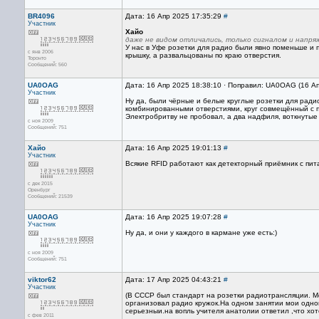
BR4096
Дата: 16 Апр 2025 17:35:29
#
Участник
Хайо
даже не видом отличались, только сигналом и напр
У нас в Уфе розетки для радио были явно поменьше и 
с янв 2006
крышку, а развальцованы по краю отверстия.
Торонто
Сообщений: 560
UA0OAG
Дата: 16 Апр 2025 18:38:10 · Поправил: UA0OAG (16 А
Участник
Ну да, были чёрные и белые круглые розетки для ради
комбинированными отверстиями, круг совмещённый с 
Электробритву не пробовал, а два надфиля, воткнутые 
с ноя 2009
Сообщений: 751
Хайо
Дата: 16 Апр 2025 19:01:13
#
Участник
Всякие RFID работают как детекторный приёмник с пит
с дек 2015
Оренбург
Сообщений: 21539
UA0OAG
Дата: 16 Апр 2025 19:07:28
#
Участник
Ну да, и они у каждого в кармане уже есть:)
с ноя 2009
Сообщений: 751
viktor62
Дата: 17 Апр 2025 04:43:21
#
Участник
(В СССР был стандарт на розетки радиотрансляции. М
организовал радио кружок.На одном занятии мои однок
серьезныи.на вопль учителя анатолии ответил ,что хот
с фев 2011