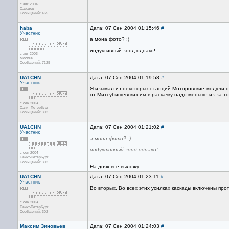
с авг 2004
Саратов
Сообщений: 465
haba
Дата: 07 Сен 2004 01:15:46
#
Участник
а мона фото? :)
индуктивный зонд.однако!
с авг 2003
Москва
Сообщений: 7129
UA1CHN
Дата: 07 Сен 2004 01:19:58
#
Участник
Я изымал из некоторых станций Моторовские модули но
от Митсубишевских им в раскачку надо меньше из-за тог
с сен 2004
Санкт-Петербург
Сообщений: 302
UA1CHN
Дата: 07 Сен 2004 01:21:02
#
Участник
а мона фото? :)
индуктивный зонд.однако!
с сен 2004
Санкт-Петербург
Сообщений: 302
На днях всё выложу.
UA1CHN
Дата: 07 Сен 2004 01:23:11
#
Участник
Во вторых. Во всех этих усилках каскады включены про
с сен 2004
Санкт-Петербург
Сообщений: 302
Максим Зиновьев
Дата: 07 Сен 2004 01:24:03
#