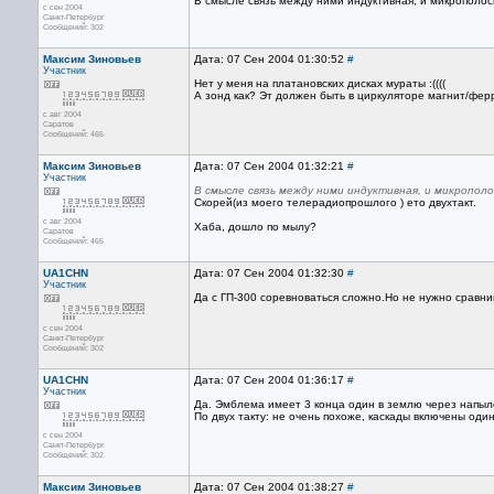
В смысле связь между ними индуктивная, и микрополос
с сен 2004
Санкт-Петербург
Сообщений: 302
Максим Зиновьев
Дата: 07 Сен 2004 01:30:52
#
Участник
Нет у меня на платановских дисках мураты :((((
А зонд как? Эт должен быть в циркуляторе магнит/ферр
с авг 2004
Саратов
Сообщений: 465
Максим Зиновьев
Дата: 07 Сен 2004 01:32:21
#
Участник
В смысле связь между ними индуктивная, и микропол
Скорей(из моего телерадиопрошлого ) ето двухтакт.
с авг 2004
Хаба, дошло по мылу?
Саратов
Сообщений: 465
UA1CHN
Дата: 07 Сен 2004 01:32:30
#
Участник
Да с ГП-300 соревноваться сложно.Но не нужно сравни
с сен 2004
Санкт-Петербург
Сообщений: 302
UA1CHN
Дата: 07 Сен 2004 01:36:17
#
Участник
Да. Эмблема имеет 3 конца один в землю через напылё
По двух такту: не очень похоже, каскады включены оди
с сен 2004
Санкт-Петербург
Сообщений: 302
Максим Зиновьев
Дата: 07 Сен 2004 01:38:27
#