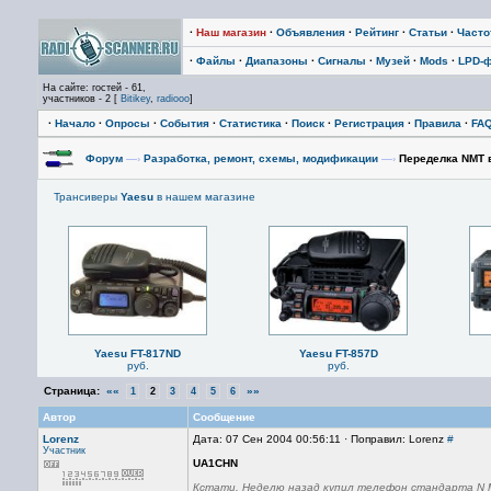
·
Наш магазин
·
Объявления
·
Рейтинг
·
Статьи
·
Част
·
Файлы
·
Диапазоны
·
Сигналы
·
Музей
·
Mods
·
LPD-
На сайте: гостей - 61,
участников - 2 [
Bitikey
,
radiooo
]
·
Начало
·
Опросы
·
События
·
Статистика
·
Поиск
·
Регистрация
·
Правила
·
FA
Форум
—›
Разработка, ремонт, схемы, модификации
—›
Переделка NMT 
Трансиверы
Yaesu
в нашем магазине
Yaesu FT-817ND
Yaesu FT-857D
руб.
руб.
Страница:
««
»»
1
2
3
4
5
6
Автор
Сообщение
Lorenz
Дата: 07 Сен 2004 00:56:11 · Поправил: Lorenz
#
Участник
UA1CHN
Кстати. Неделю назад купил телефон стандарта N M 