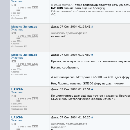
Участник
а мона фото? :)
тоже вентиль/циркулятор хочу увидеть
UA1CHN
значит, пока еще не брешу;)))
Единственный соблазн в их использовании, это то чт
с авг 2004
4-5.
Саратов
Сообщений: 465
Максим Зиновьев
Дата: 07 Сен 2004 01:24:41
#
Участник
включены противофазно
в смысле?
с авг 2004
Саратов
Сообщений: 465
Максим Зиновьев
Дата: 07 Сен 2004 01:27:50
#
Участник
Привет, вы получили это письмо, т.к. являетесь подпис
Начало сообщения:
с авг 2004
--
Саратов
Сообщений: 465
А вот интересно, Моторола GP-300, на 450, даст фору 
Нет, Лоренц, конечно; ЖП300 фору не даст никому!
UA1CHN
Дата: 07 Сен 2004 01:27:51
#
Участник
По циркулятору даю ещё раз точное название: Произв
CE201R902 Металлическая коробка 25*25 * 8
с сен 2004
Санкт-Петербург
Сообщений: 302
UA1CHN
Дата: 07 Сен 2004 01:30:25
#
Участник
включены противофазно
в смысле?