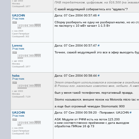
с авг 2003
ПАВ передатчиком, цифровым, на 916,500 (на эквивал
Москва
Сообщений: 1877
С какой модуляцией собираетесь его "вдувать"?
UA1CHN
Дата: 07 Сен 2004 00:57:46
#
Участник
Сборку разбирать не одну не разбирал-жалко, но из ст
по паспорту с 10 мВт качает 1-1.5 Вт
с сен 2004
Санкт-Петербург
Сообщений: 302
Lorenz
Дата: 07 Сен 2004 00:57:47
#
Участник
Точнее, скакой модуляцией это все в эфир выходить буд
с авг 2003
Москва
Сообщений: 1877
haba
Дата: 07 Сен 2004 00:58:44
#
Участник
Этот стандарт использовался в основном в скандина
В России его ,насколько известно мне, небыло. А нм
с авг 2003
был у меня такой телефончик. портативный правда.
Москва
Сообщений: 7129
Storno назывался. внешне похож на Motorola micro tac 
а еще был огромный чемодан Stornomatic 900
UA1CHN
Дата: 07 Сен 2004 00:59:20 · Поправил: UA1CHN
#
Участник
ASK Модули от РФМ есть на поток 115.200
к ним соответственно приёмники с дата выходом
обработка ПИКом 16 ф 73
с сен 2004
Санкт-Петербург
Сообщений: 302