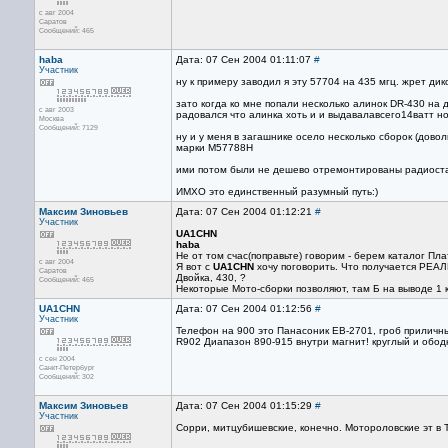
с авг 2004
Саратов
Сообщений: 465
haba
Дата: 07 Сен 2004 01:11:07
#
Участник
ну к примеру заводил я эту 57704 на 435 мгц. жрет дик
зато когда ко мне попали несколько алинок DR-430 на 
с авг 2003
радовался что алинка хоть и и выдавалавсего14ватт но 
Москва
Сообщений: 7129
ну и у меня в загашнике осело несколько сборок (дово
марки М57788Н
ими потом были не дешево отремонтированы радиостан
ИМХО это единственный разумный путь:)
Максим Зиновьев
Дата: 07 Сен 2004 01:12:21
#
Участник
UA1CHN
haba
Не от том счас(поправьте) говорим - берем каталог Пла
с авг 2004
Я вот с
UA1CHN
хочу поговорить. Что получается РЕА
Саратов
Двойка, 430, ?
Сообщений: 465
Некоторые Мото-сборки позволяют, там Б на выводе 1 
UA1CHN
Дата: 07 Сен 2004 01:12:56
#
Участник
Телефон на 900 это Панасоник ЕВ-2701, гроб приличны
R902 Диапазон 890-915 внутри магнит! круглый и обод
с сен 2004
Санкт-Петербург
Сообщений: 302
Максим Зиновьев
Дата: 07 Сен 2004 01:15:29
#
Участник
Сорри, митцубишевские, конечно. Мотороловские эт в 