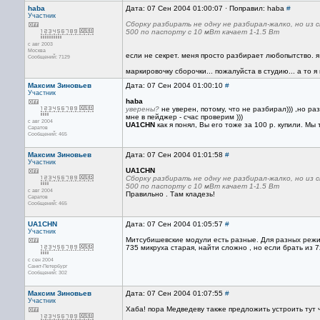
haba
Дата: 07 Сен 2004 01:00:07 · Поправил: haba
#
Участник
Сборку разбирать не одну не разбирал-жалко, но из 
500 по паспорту с 10 мВт качает 1-1.5 Вт
с авг 2003
Москва
если не секрет. меня просто разбирает любопытство. я 
Сообщений: 7129
маркировочку сборочки... пожалуйста в студию... а то я 
Максим Зиновьев
Дата: 07 Сен 2004 01:00:10
#
Участник
haba
уверены?
не уверен, потому, что не разбирал))) ,но 
мне в пейджер - счас проверим )))
с авг 2004
UA1CHN
как я понял, Вы его тоже за 100 р. купили. Мы
Саратов
Сообщений: 465
Максим Зиновьев
Дата: 07 Сен 2004 01:01:58
#
Участник
UA1CHN
Сборку разбирать не одну не разбирал-жалко, но из 
500 по паспорту с 10 мВт качает 1-1.5 Вт
с авг 2004
Правильно . Там кладезь!
Саратов
Сообщений: 465
UA1CHN
Дата: 07 Сен 2004 01:05:57
#
Участник
Митсубишевские модули есть разные. Для разных реж
735 микруха старая, найти сложно , но если брать из 
с сен 2004
Санкт-Петербург
Сообщений: 302
Максим Зиновьев
Дата: 07 Сен 2004 01:07:55
#
Участник
Хаба! пора Медведеву также предложить устроить тут ч