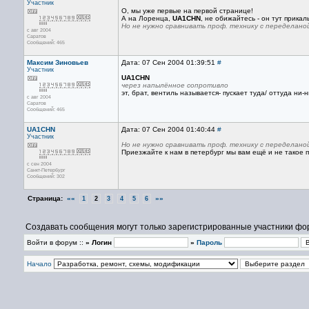
Участник
О, мы уже первые на первой странице!
А на Лоренца,
UA1CHN
, не обижайтесь - он тут прика
Но не нужно сравнивать проф. технику с переделано
с авг 2004
Саратов
Сообщений: 465
Максим Зиновьев
Дата: 07 Сен 2004 01:39:51
#
Участник
UA1CHN
через напылённое сопротивло
эт, брат, вентиль называется- пускает туда/ оттуда ни-н
с авг 2004
Саратов
Сообщений: 465
UA1CHN
Дата: 07 Сен 2004 01:40:44
#
Участник
Но не нужно сравнивать проф. технику с переделаной 
Приезжайте к нам в петербург мы вам ещё и не такое по
с сен 2004
Санкт-Петербург
Сообщений: 302
Страница:
««
»»
1
2
3
4
5
6
Создавать сообщения могут только зарегистрированные участники фо
Войти в форум ::
» Логин
»
Пароль
Начало