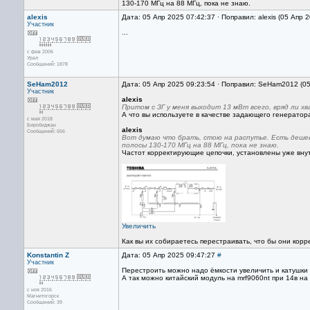
130-170 МГц на 88 МГц, пока не знаю.
alexis
Дата: 05 Апр 2025 07:42:37 · Поправил: alexis (05 Апр 
Участник
...
с фев 2006
Урал
Сообщений: 1878
SeHam2012
Дата: 05 Апр 2025 09:23:54 · Поправил: SeHam2012 (0
Участник
alexis
Притом с ЗГ у меня выходит 13 мВт всего, вряд ли 
А что вы используете в качестве задающего генератор
с мая 2018
Биробиджан
alexis
Сообщений: 656
Вот думаю что брать, стою на распутье. Есть дешевы
полосы 130-170 МГц на 88 МГц, пока не знаю.
Частот корректирующие цепочки, установлены уже вну
Увеличить
Как вы их собираетесь перестраивать, что бы они корр
Konstantin Z
Дата: 05 Апр 2025 09:47:27
#
Участник
Перестроить можно надо ёмкости увеличить и катушки 
А так можно китайский модуль на mrf9060nt при 14в на
с ноя 2016
Магнитогорск
Сообщений: 39