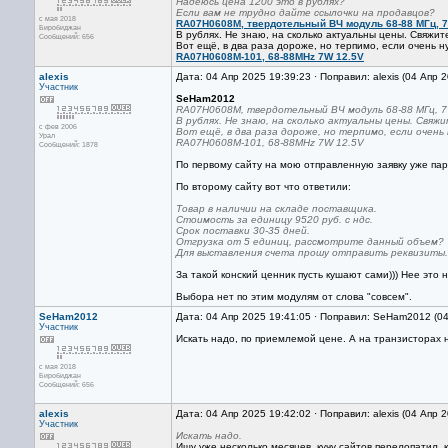
Надеюсь цена 1200 это в рублях?
Если вам не трудно дайте ссылочки на продавцов?
с мая 2018
RA07H0608M, твердотельный ВЧ модуль 68-88 МГц, 7 
Биробиджан
В рублях. Не знаю, на сколько актуальны цены. Свяжит
Сообщений: 656
Вот ещё, в два раза дороже, но терпимо, если очень н
RA07H0608M-101, 68-88MHz 7W 12.5V
alexis
Дата: 04 Апр 2025 19:39:23 · Поправил: alexis (04 Апр 
Участник
SeHam2012
RA07H0608M, твердотельный ВЧ модуль 68-88 МГц, 7
В рублях. Не знаю, на сколько актуальны цены. Свяж
с фев 2006
Вот ещё, в два раза дороже, но терпимо, если очень 
Урал
RA07H0608M-101, 68-88MHz 7W 12.5V
Сообщений: 1878
По первому сайту на мою отправленную заявку уже пар
По второму сайту вот что ответили:
Товар в наличии на складе поставщика.
Стоимость за единицу 9520 руб. с ндс.
Срок поставки 30-35 дней.
Отгрузка от 5 единиц, рассмотрите данный объем?
Для выставления счета прошу отправить реквизиты.
За такой конский ценник пусть кушают сами))) Нее это не
Выбора нет по этим модулям от слова "совсем".
SeHam2012
Дата: 04 Апр 2025 19:41:05 · Поправил: SeHam2012 (0
Участник
Искать надо, по приемлемой цене. А на транзисторах 
с мая 2018
Биробиджан
Сообщений: 656
alexis
Дата: 04 Апр 2025 19:42:02 · Поправил: alexis (04 Апр 
Участник
Искать надо.
Ищу уже несколько месяцев, кучу сайтов перелопатил, к