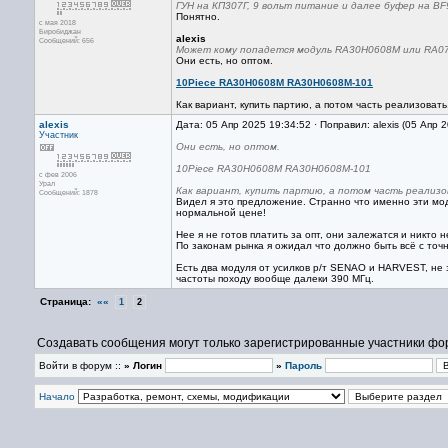
ГУН на КП307Г, 9 вольт питание и далее буфер на BF
Понятно.
с мая 2018
Биробиджан
alexis
Сообщений: 656
Может кому попадется модуль RA30H0608M или RA0
Они есть, но оптом.
10Piece RA30H0608M RA30H0608M-101
Как вариант, купить партию, а потом часть реализовать
alexis
Дата: 05 Апр 2025 19:34:52 · Поправил: alexis (05 Апр 
Участник
Они есть, но оптом.
10Piece RA30H0608M RA30H0608M-101
с фев 2006
Урал
Как вариант, купить партию, а потом часть реализов
Сообщений: 1878
Видел я это предложение. Странно что именно эти мо
нормальной цене!
Нее я не готов платить за опт, они залежатся и никто н
По законам рынка я ожидал что должно быть всё с точн
Есть два модуля от усилков р/т SENAO и HARVEST, не з
частоты походу вообще далеки 390 МГц.
Страница:
««
1
2
Создавать сообщения могут только зарегистрированные участники фо
Войти в форум ::
» Логин
»
Пароль
Начало