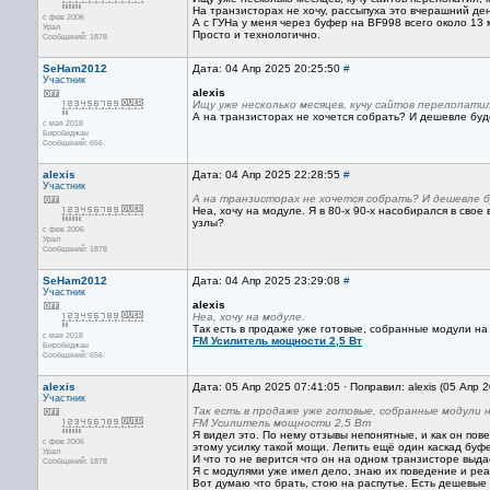
На транзисторах не хочу, рассыпуха это вчерашний день
с фев 2006
А с ГУНа у меня через буфер на BF998 всего около 13 м
Урал
Просто и технологично.
Сообщений: 1878
SeHam2012
Дата: 04 Апр 2025 20:25:50
#
Участник
alexis
Ищу уже несколько месяцев, кучу сайтов перелопатил
А на транзисторах не хочется собрать? И дешевле буд
с мая 2018
Биробиджан
Сообщений: 656
alexis
Дата: 04 Апр 2025 22:28:55
#
Участник
А на транзисторах не хочется собрать? И дешевле б
Неа, хочу на модуле. Я в 80-х 90-х насобирался в св
узлы?
с фев 2006
Урал
Сообщений: 1878
SeHam2012
Дата: 04 Апр 2025 23:29:08
#
Участник
alexis
Неа, хочу на модуле.
Так есть в продаже уже готовые, собранные модули на
с мая 2018
FM Усилитель мощности 2,5 Вт
Биробиджан
Сообщений: 656
alexis
Дата: 05 Апр 2025 07:41:05 · Поправил: alexis (05 Апр 
Участник
Так есть в продаже уже готовые, собранные модули 
FM Усилитель мощности 2,5 Вт
Я видел это. По нему отзывы непонятные, и как он пове
с фев 2006
этому усилку такой мощи. Лепить ещё один каскад буф
Урал
И что то не верится что он на одном транзисторе выдае
Сообщений: 1878
Я с модулями уже имел дело, знаю их поведение и реа
Вот думаю что брать, стою на распутье. Есть дешевые 