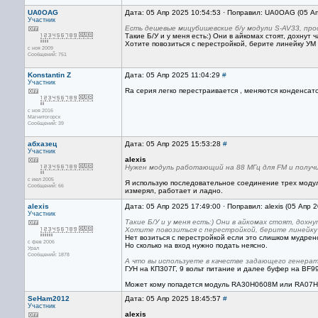
UA0OAG
Дата: 05 Апр 2025 10:54:53 · Поправил: UA0OAG (05 А
Участник
Есть дешевые мицубишевские б/у модули S-AV33, прося
Такие Б/У и у меня есть:) Они в айкомах стоят, дохнут
Хотите повозиться с перестройкой, берите линейку УМ 
с ноя 2009
Сообщений: 751
Konstantin Z
Дата: 05 Апр 2025 11:04:29
#
Участник
Ra серия легко перестраивается , меняются конденсат
с ноя 2016
Магнитогорск
Сообщений: 39
абхазец
Дата: 05 Апр 2025 15:53:28
#
Участник
alexis
Нужен модуль работающий на 88 МГц для FM и получит
с июл 2005
Я использую последовательное соединение трех модуле
Сообщений: 66
измерял, работает и ладно.
alexis
Дата: 05 Апр 2025 17:49:00 · Поправил: alexis (05 Апр 
Участник
Такие Б/У и у меня есть:) Они в айкомах стоят, дохн
Хотите повозиться с перестройкой, берите линейку 
Нет возиться с перестройкой если это слишком мудрено
с фев 2006
Но сколько на вход нужно подать неясно.
Урал
Сообщений: 1878
А что вы используете в качестве задающего генера
ГУН на КП307Г, 9 вольт питание и далее буфер на BF9
Может кому попадется модуль RA30H0608M или RA07H
SeHam2012
Дата: 05 Апр 2025 18:45:57
#
Участник
alexis