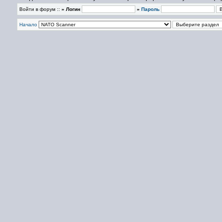
Войти в форум ::
» Логин
»
Пароль
Начало