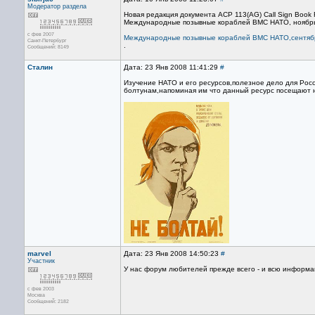
Модератор раздела
Новая редакция документа ACP 113(AG) Call Sign Book 
Международные позывные кораблей ВМС НАТО, ноябрь
с фев 2007
Международные позывные кораблей ВМС НАТО,сентябр
Санкт-Петербург
.
Сообщений: 8149
Сталин
Дата: 23 Янв 2008 11:41:29
#
Изучение НАТО и его ресурсов,полезное дело для Рос
болтунам,напоминая им что данный ресурс посещают н
marvel
Дата: 23 Янв 2008 14:50:23
#
Участник
У нас форум любителей прежде всего - и всю информа
с фев 2003
Москва
Сообщений: 2182