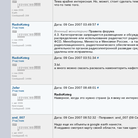
Тема крайне интересная. Но, может, стоит сделать те
что-то типо того.
с июн 2006
Earth
Сообщений: 208
RadioKoteg
Дата: 09 Сен 2007 03:49:57
#
Участник
Военный мониторинг
Правила форума
4.3. Категорически запрещается размещение и обсужд
распределение или использование радиочастот радиоэ
с сен 2006
ФСО, Минобороны, Минюста и Минсвязи России, - а та
Киев
радиолокационного, радиотехнического обеспечения во
Сообщений: 14486
деятельности органов радиоэлектронной разведки сре
удалены или исправлены.
RadioKoteg
Дата: 09 Сен 2007 03:51:34
#
Участник
З.Ы.
а много можно сказать расказать намониторить нафотк
с сен 2006
Киев
Сообщений: 14486
Jafar
Дата: 09 Сен 2007 08:48:01
#
Участник
RadioKoteg
Наверное, когда это нужно стране (а я вижу не интер
с авг 2006
Краснодар
Сообщений: 1598
and_007
Дата: 09 Сен 2007 08:52:32 · Поправил: and_007 (09 С
Участник
Надо еще их объекты в google earth нанести.
Я недавно смотрел карту своей области, так там один т
с авг 2007
Сообщений: 41