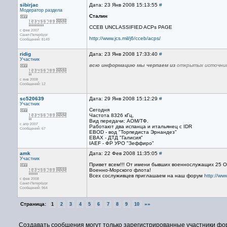
sibirjac
Дата: 23 Янв 2008 15:13:55
#
Модератор раздела
Сталин
CCEB UNCLASSIFIED ACPs PAGE
с фев 2007
Санкт-Петербург
http://www.jcs.mil/j6/cceb/acps/
Сообщений: 8149
ridig
Дата: 23 Янв 2008 17:33:40
#
Участник
всю информацию мы черпаем из
открытых источни
с янв 2008
Сообщений: 12
sc520639
Дата: 29 Янв 2008 15:12:29
#
Участник
Сегодня
Частота 8326 кГц,
Вид передачи: АОМ/ТФ.
с апр 2007
Работают два испанца и итальянец с IDR
Сообщений: 67
EBOD - вод "Торпедиста Эрнандез"
EBAX - ДТД "Галисия"
IAEF - ФР УРО "Зеффиро"
amk
Дата: 22 Фев 2008 11:35:05
#
Участник
Привет всем!!! От имени бывших военнослужащих 25 ОГ
Военно-Морского флота!
Всех сослуживцев приглашаем на наш форум
http://ww
с фев 2008
Санкт-Петербург
Сообщений: 964
Страница:
»»
1
2
3
4
5
6
7
8
9
10
Создавать сообщения могут только зарегистрированные участники фо