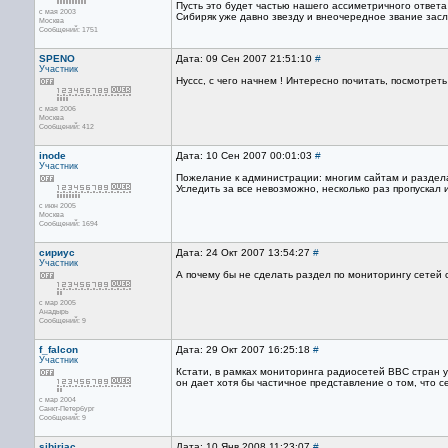
Пусть это будет частью нашего ассиметричного ответ
с мая 2003
Сибиряк уже давно звезду и внеочередное звание засл
Москва
Сообщений: 1751
SPENO
Дата: 09 Сен 2007 21:51:10
#
Участник
Нуссс, с чего начнем ! Интересно почитать, посмотреть 
с мая 2006
Москва
Сообщений: 412
inode
Дата: 10 Сен 2007 00:01:03
#
Участник
Пожелание к администрации: многим сайтам и раздела 
Уследить за все невозможно, несколько раз пропускал 
с июн 2005
Москва
Сообщений: 1694
сириус
Дата: 24 Окт 2007 13:54:27
#
Участник
А почему бы не сделать раздел по мониторингу сетей 
с мар 2005
Анадырь
Сообщений: 9
f_falcon
Дата: 29 Окт 2007 16:25:18
#
Участник
Кстати, в рамках мониторинга радиосетей ВВС стран 
он дает хотя бы частичное представление о том, что се
с мар 2004
Санкт-Петербург
Сообщений: 9
sibirjac
Дата: 10 Янв 2008 11:23:07
#