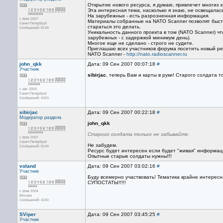
Открытие нового ресурса, я думаю, привлечет многих 
Эта интересная тема, насколько я знаю, не освещалась
На зарубежных - есть разрозненная информация.
с фев 2007
Материалы собранные на NATO Scanner позволят быст
Санкт-Петербург
стараться это делать.
Сообщений: 8149
Уникальность данного проекта в том (NATO Scanner) 
зарубежных - с задержкой минимум день).
Многое еще не сделано - строго не судите.
Приглашаю всех участников форума посетить новый ре
NATO Scanner -
http://nato.radioscanner.ru
john_qkk
Дата: 09 Сен 2007 00:07:18
#
Участник
sibirjac
, теперь Вам и карты в руки! Старого солдата 
с авг 2003
Санкт-Петербург
Сообщений: 4343
sibirjac
Дата: 09 Сен 2007 00:22:18
#
Модератор раздела
john_qkk
Старого солдата только не забывайте.
с фев 2007
Санкт-Петербург
Не забудем.
Сообщений: 8149
Ресурс будет интересен если будет "живая" информац
Опытные старые солдаты нужны!!!
voland
Дата: 09 Сен 2007 03:02:16
#
Участник
Буду всемерно участвовать! Тематика крайне интерес
СУПОСТАТЫ!!!!!
с фев 2004
Москва
Сообщений: 4240
SViper
Дата: 09 Сен 2007 03:45:25
#
Участник