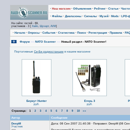
·
Наш магазин
·
Объявления
·
Рейтинг
·
Статьи
·
Част
·
Файлы
·
Диапазоны
·
Сигналы
·
Музей
·
Mods
·
LPD-
На сайте: гостей - 69,
участников - 3 [
Хайо
,
Шухарт
,
AVM
]
·
Начало
·
Опросы
·
События
·
Статистика
·
Поиск
·
Регистрация
·
Правила
·
FA
Форум
—›
NATO Scanner
—›
Новый раздел - NATO Scanner!
Портативные
Си-Би радиостанции
в нашем магазине
Беркут Hunter
Егерь 3
P
руб.
руб.
Страница:
»»
1
2
3
4
5
6
7
8
9
10
Автор
Сообщение
DeepM
Дата: 08 Сен 2007 21:40:38 · Поправил: DeepM (08 Сен
Участник
Поздравляю!!! Будем слушать и расшифровывать кораб