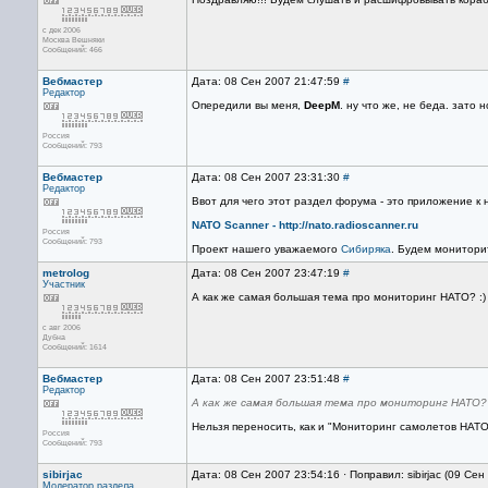
с дек 2006
Москва Вешняки
Сообщений: 466
Вебмастер
Дата: 08 Сен 2007 21:47:59
#
Редактор
Опередили вы меня,
DeepM
. ну что же, не беда. зато
Россия
Сообщений: 793
Вебмастер
Дата: 08 Сен 2007 23:31:30
#
Редактор
Ввот для чего этот раздел форума - это приложение к 
NATO Scanner -
http://nato.radioscanner.ru
Россия
Сообщений: 793
Проект нашего уважаемого
Сибиряка
. Будем монитори
metrolog
Дата: 08 Сен 2007 23:47:19
#
Участник
А как же самая большая тема про мониторинг НАТО? :)
с авг 2006
Дубна
Сообщений: 1614
Вебмастер
Дата: 08 Сен 2007 23:51:48
#
Редактор
А как же самая большая тема про мониторинг НАТО? 
Нельзя переносить, как и "Мониторинг самолетов НАТО
Россия
Сообщений: 793
sibirjac
Дата: 08 Сен 2007 23:54:16 · Поправил: sibirjac (09 Се
Модератор раздела