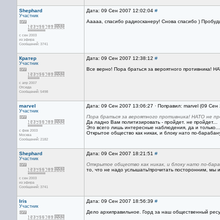
Shephard
Дата: 09 Сен 2007 12:02:04
#
Участник
Ааааа, спасибо радиосканеру! Снова спасибо ) Пробуди
с сен 2003
из эфира
Сообщений: 3741
Кратер
Дата: 09 Сен 2007 12:38:12
#
Участник
Все верно! Пора браться за вероятного противника! Н
с апр 2007
Отсюда
Сообщений: 5498
marvel
Дата: 09 Сен 2007 13:06:27 · Поправил: marvel (09 Сен
Участник
Пора браться за вероятного противника! НАТО не п
Да ладно Вам политизировать - пройдет. не пройдет...
Это всего лишь интересные наблюдения, да и только...
с фев 2003
Открытое общество как никак, и блоку нато по-барабану
Москва
Сообщений: 2182
Shephard
Дата: 09 Сен 2007 18:21:51
#
Участник
Открытое общество как никак, и блоку нато по-бараб
то, что не надо услышать/прочитать посторонним, мы 
с сен 2003
из эфира
Сообщений: 3741
Iris
Дата: 09 Сен 2007 18:56:39
#
Участник
Дело архиправильное. Горд за наш общественный ресу