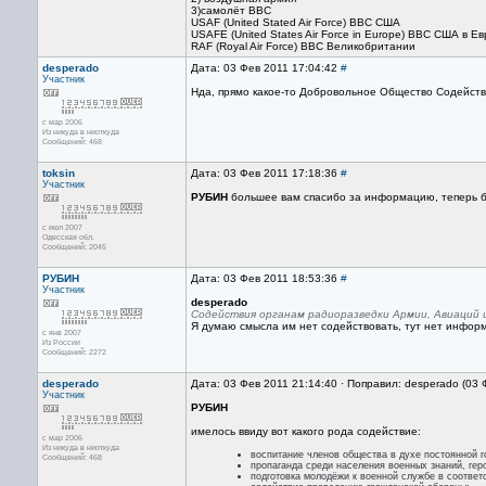
3)самолёт ВВС
USAF (United Stated Air Force) ВВС США
USAFE (United States Air Force in Europe) ВВС США в Е
RAF (Royal Air Force) ВВС Великобритании
desperado
Дата: 03 Фев 2011 17:04:42
#
Участник
Нда, прямо какое-то Добровольное Общество Содействи
с мар 2006
Из никуда в ниоткуда
Сообщений: 468
toksin
Дата: 03 Фев 2011 17:18:36
#
Участник
РУБИН
большее вам спасибо за информацию, теперь бу
с июл 2007
Одесская обл.
Сообщений: 2045
РУБИН
Дата: 03 Фев 2011 18:53:36
#
Участник
desperado
Содействия органам радиоразведки Армии, Авиаций 
Я думаю смысла им нет содействовать, тут нет информ
с янв 2007
Из России
Сообщений: 2272
desperado
Дата: 03 Фев 2011 21:14:40 · Поправил: desperado (03 
Участник
РУБИН
имелось ввиду вот какого рода содействие:
с мар 2006
Из никуда в ниоткуда
воспитание членов общества в духе постоянной 
Сообщений: 468
пропаганда среди населения военных знаний, гер
подготовка молодёжи к военной службе в соотве