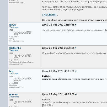
с апр 2008
Вооружённых Сил государства, коалиции государств 
Сообщений: 1566
Границы ТВД определяются руководством государства
строительства инфраструктуры.
и так далее...
Да и вообще, мне кажется, тот спор не стоит затрачив
BOLD
Дата: 23 Фев 2011 16:50:35
#
Участник
но предположу, что это театр военных действий.
По
с окт 2009
оттуда
Сообщений: 2341
Stetsenko
Дата: 28 Фев 2011 23:38:44
#
Участник
Служебный радиообмен преминимый при процедурах с
с дек 2010
Симферополь - ворота Крыма
Сообщений: 918
briz
Дата: 01 Мар 2011 00:31:58
#
Участник
РУБИН
спасибо за информацию, теперь гораздо легче ориенти
с янв 2008
Подольск
Сообщений: 2175
gor4em
Дата: 04 Мар 2011 09:25:20
#
Участник
РУБИН
спасибо за информацию, теперь гораздо легче ориен
сканера:)
с окт 2009