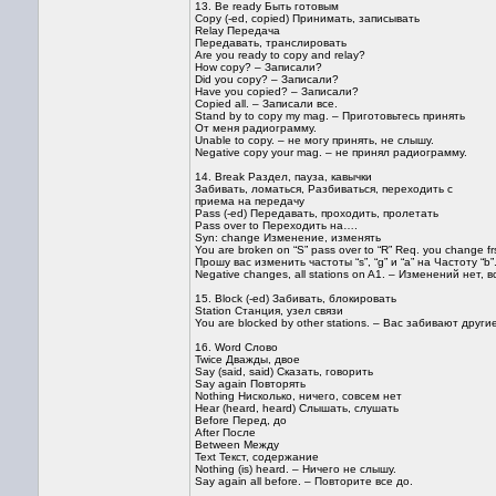
13. Be ready Быть готовым
Copy (-ed, copied) Принимать, записывать
Relay Передача
Передавать, транслировать
Are you ready to copy and relay?
How copy? – Записали?
Did you copy? – Записали?
Have you copied? – Записали?
Copied all. – Записали все.
Stand by to copy my mag. – Приготовьтесь принять
От меня радиограмму.
Unable to copy. – не могу принять, не слышу.
Negative copy your mag. – не принял радиограмму.
14. Break Раздел, пауза, кавычки
Забивать, ломаться, Разбиваться, переходить с
приема на передачу
Pass (-ed) Передавать, проходить, пролетать
Pass over to Переходить на….
Syn: change Изменение, изменять
You are broken on “S” pass over to “R” Req. you change frs “
Прошу вас изменить частоты “s”, “g” и “a” на Частоту “b”
Negative changes, all stations on A1. – Изменений нет,
15. Block (-ed) Забивать, блокировать
Station Станция, узел связи
You are blocked by other stations. – Вас забивают друг
16. Word Слово
Twice Дважды, двое
Say (said, said) Сказать, говорить
Say again Повторять
Nothing Нисколько, ничего, совсем нет
Hear (heard, heard) Слышать, слушать
Before Перед, до
After После
Between Между
Text Текст, содержание
Nothing (is) heard. – Ничего не слышу.
Say again all before. – Повторите все до.