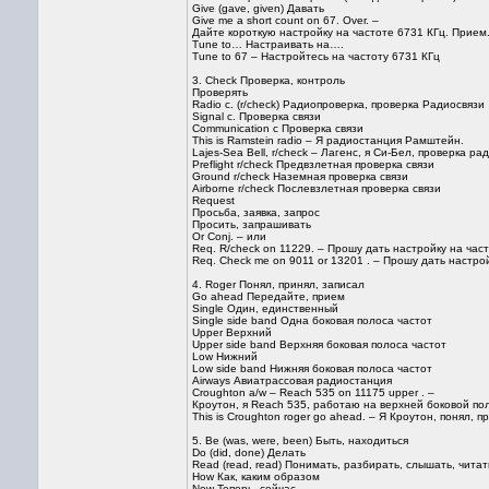
Give (gave, given) Давать
Give me a short count on 67. Over. –
Дайте короткую настройку на частоте 6731 КГц. Прием
Tune to… Настраивать на….
Tune to 67 – Настройтесь на частоту 6731 КГц
3. Check Проверка, контроль
Проверять
Radio c. (r/check) Радиопроверка, проверка Радиосвязи
Signal c. Проверка связи
Communication c Проверка связи
This is Ramstein radio – Я радиостанция Рамштейн.
Lajes-Sea Bell, r/check – Лагенс, я Си-Бел, проверка ра
Preflight r/check Предвзлетная проверка связи
Ground r/check Наземная проверка связи
Airborne r/check Послевзлетная проверка связи
Request
Просьба, заявка, запрос
Просить, запрашивать
Or Conj. – или
Req. R/check on 11229. – Прошу дать настройку на час
Req. Check me on 9011 or 13201 . – Прошу дать настро
4. Roger Понял, принял, записал
Go ahead Передайте, прием
Single Один, единственный
Single side band Одна боковая полоса частот
Upper Верхний
Upper side band Верхняя боковая полоса частот
Low Нижний
Low side band Нижняя боковая полоса частот
Airways Авиатрассовая радиостанция
Croughton a/w – Reach 535 on 11175 upper . –
Кроутон, я Reach 535, работаю на верхней боковой пол
This is Croughton roger go ahead. – Я Кроутон, понял, п
5. Be (was, were, been) Быть, находиться
Do (did, done) Делать
Read (read, read) Понимать, разбирать, слышать, читат
How Как, каким образом
Now Теперь, сейчас