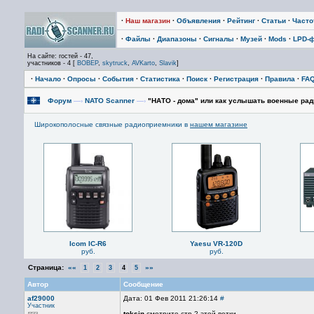
·
Наш магазин
·
Объявления
·
Рейтинг
·
Статьи
·
Част
·
Файлы
·
Диапазоны
·
Сигналы
·
Музей
·
Mods
·
LPD-
На сайте: гостей - 47,
участников - 4 [
BOBEP
,
skytruck
,
AVKarto
,
Slavik
]
·
Начало
·
Опросы
·
События
·
Статистика
·
Поиск
·
Регистрация
·
Правила
·
FA
Форум
—›
NATO Scanner
—›
"НАТО - дома" или как услышать военные ра
Широкополосные связные радиоприемники в
нашем магазине
Icom IC-R6
Yaesu VR-120D
руб.
руб.
Страница:
««
»»
1
2
3
4
5
Автор
Сообщение
af29000
Дата: 01 Фев 2011 21:26:14
#
Участник
toksin
смотрите стр.2 этой ветки