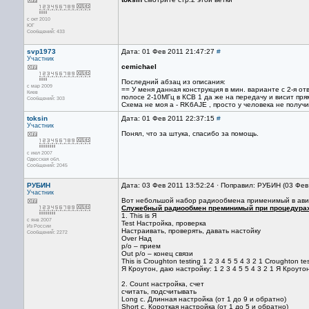
с окт 2010
ЮГ
Сообщений: 433
svp1973
Дата: 01 Фев 2011 21:47:27
#
Участник
cemichael
Последний абзац из описания:
с мар 2009
== У меня данная конструкция в мин. варианте с 2-я о
Киев
полосе 2-10МГц в КСВ 1 да же на передачу и висит прям
Сообщений: 303
Схема не моя а - RK6AJE , просто у человека не получ
toksin
Дата: 01 Фев 2011 22:37:15
#
Участник
Понял, что за штука, спасибо за помощь.
с июл 2007
Одесская обл.
Сообщений: 2045
РУБИН
Дата: 03 Фев 2011 13:52:24 · Поправил: РУБИН (03 Фев
Участник
Вот небольшой набор радиообмена применимый в авиа
Служебный радиообмен преминимый при процедурах
1. This is Я
с янв 2007
Test Настройка, проверка
Из России
Настраивать, проверять, давать настойку
Сообщений: 2272
Over Над
р/о – прием
Out р/о – конец связи
This is Croughton testing 1 2 3 4 5 5 4 3 2 1 Croughton tes
Я Кроутон, даю настройку: 1 2 3 4 5 5 4 3 2 1 Я Кроуто
2. Count настройка, счет
считать, подсчитывать
Long c. Длинная настройка (от 1 до 9 и обратно)
Short c. Короткая настройка (от 1 до 5 и обратно)