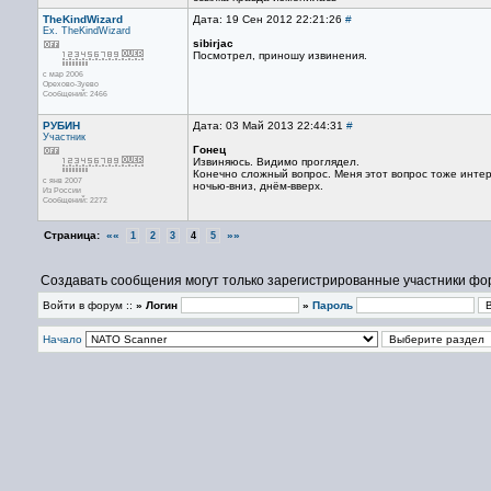
TheKindWizard
Дата: 19 Сен 2012 22:21:26
#
Ex. TheKindWizard
sibirjac
Посмотрел, приношу извинения.
с мар 2006
Орехово-Зуево
Сообщений: 2466
РУБИН
Дата: 03 Май 2013 22:44:31
#
Участник
Гонец
Извиняюсь. Видимо проглядел.
Конечно сложный вопрос. Меня этот вопрос тоже интер
с янв 2007
ночью-вниз, днём-вверх.
Из России
Сообщений: 2272
Страница:
««
»»
1
2
3
4
5
Создавать сообщения могут только зарегистрированные участники фо
Войти в форум ::
» Логин
»
Пароль
Начало