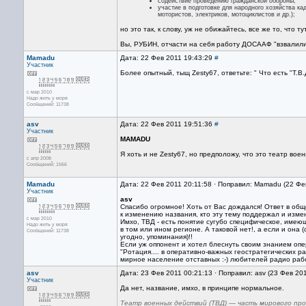
содействие проведению гражданской обороны;
участие в подготовке для народного хозяйства к
мотористов, электриков, мотоциклистов и др.);
но это так, к слову, уж не обижайтесь, все же то, что
Вы, РУБИН, отчасти на себя работу ДОСААФ "взвалили"
Mamadu
Дата: 22 Фев 2011 19:43:29
#
Участник
Более опытный, тыщ Zesty67, ответьте: " Что есть "Т.В
с мар 2010
Надо жить у моря
Сообщений: 11738
asv
Дата: 22 Фев 2011 19:51:36
#
Участник
MAMADU
Я хоть и не Zesty67, но предположу, что это театр вое
с апр 2008
Сообщений: 1566
Mamadu
Дата: 22 Фев 2011 20:11:58 · Поправил: Mamadu (22 Фе
Участник
asv
Спасибо огромное! Хоть от Вас дождался! Ответ в обще
к изменению названия, кто эту тему поддержал и изме
с мар 2010
Имхо, ТВД - есть понятие сугубо специфическое, име
Надо жить у моря
в том или ином регионе. А таковой нет!, а если и она 
Сообщений: 11738
угодно, упоминания)!!
Если уж оппонент и хотел блеснуть своим знанием оп
"Ротация.... в оперативно-важных геостратегических р
мирное население отставных :-) любителей радио работ
asv
Дата: 23 Фев 2011 00:21:13 · Поправил: asv (23 Фев 20
Участник
Да нет, название, имхо, в принципе нормальное.
Театр военных действий (ТВД) — часть мирового про