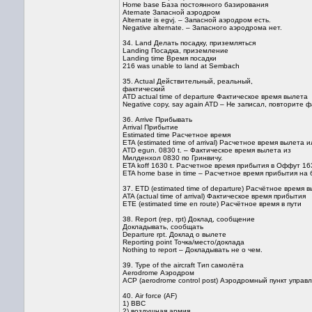
Home base База постоянного базирования
Aternate Запасной аэродром
Alternate is egvj. – Запасной аэродром eсть.
Negative alternate. – Запасного аэродрома нет.
34. Land Делать посадку, приземляться
Landing Посадка, приземление
Landing time Время посадки
216 was unable to land at Sembach
35. Actual Действительный, реальный,
фактический
ATD actual time of departure Фактическое время вылета
Negative copy, say again ATD – Не записал, повторите 
36. Arrive Прибывать
Arrival Прибытие
Estimated time Расчетное время
ETA (estimated time of arrival) Расчетное время вылет
ATD egun. 0830 t. – Фактическое время вылета из
Милденхол 0830 по Гринвичу.
ETA koff 1630 t. Расчетное время прибытия в Оффут 163
ETA home base in time – Расчетное время прибытия на
37. ETD (estimated time of departure) Расчётное врем
ATA (actual time of arrival) Фактическое время прибытия
ETE (estimated time en route) Расчётное время в пути
38. Report (rep, rpt) Доклад, сообщение
Докладывать, сообщать
Departure rpt. Доклад о вылете
Reporting point Точка/место/доклада
Nothing to report – Докладывать не о чем.
39. Type of the aircraft Тип самолёта
Aerodrome Аэродром
ACP (aerodrome control post) Аэродромный пункт управ
40. Air force (AF)
1) ВВС
2) воздушная армия