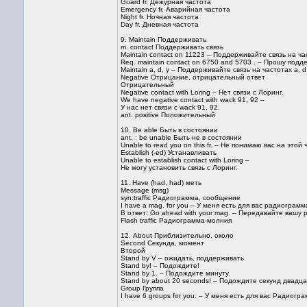
Guard fr. Дежурная частота
Emergency fr. Аварийная частота
Night fr. Ночная частота
Day fr. Дневная частота
9. Maintain Поддерживать
m. contact Поддерживать связь
Maintain contact on 11223 – Поддерживайте связь на ч
Req. maintain contact on 6750 and 5703 . – Прошу подд
Maintain a, d, y – Поддерживайте связь на частотах a, d,
Negative Отрицание, отрицательный ответ
Отрицательный
Negative contact with Loring – Нет связи с Лоринг.
We have negative contact with wack 91, 92 –
У нас нет связи с wack 91, 92.
ant. positive Положительный
10. Be able Быть в состоянии
ant. : be unable Быть не в состоянии
Unable to read you on this fr. – Не понимаю вас на этой 
Establish (-ed) Устанавливать
Unable to establish contact with Loring –
Не могу установить связь с Лоринг.
11. Have (had, had) меть
Message (msg)
syn:traffic Радиограмма, сообщение
I have a mag. for you – У меня есть для вас радиограмм
В ответ: Go ahead with your mag. – Передавайте вашу 
Flash traffic Радиограмма-молния
12. About Приблизительно, около
Second Секунда, момент
Второй
Stand by V – ожидать, поддерживать
Stand by! – Подождите!
Stand by 1. – Подождите минуту.
Stand by about 20 seconds! – Подождите секунд двадца
Group Группа
I have 6 groups for you. – У меня есть для вас Радиогра