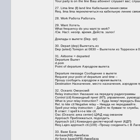
Your party is on the line Ваш абонент слушает вас; слу
27. Lima lime (ll) land line Кабельная линия связи
Req. lima lima переключиться на кабельную линию связи
28. Work Работа Работать
29. Want Хотеть
What frequency do you want to work?
/См. Наст. неопр. время. Действ. залог/
Доклады о вылете (Dep. rpt)
30. Depart (dep) Вылетать из
Dep (arted) Torrejon at 0830 – Вылетели из Торрехон в 
31. Airborne = departed
Departure Вылет
d.poin
Point of departure Аэродром вылета
Departure message Сообщение о вылете
Request your point of departure and time –
Прошу сообщить аэродром и время вылета.
Destination Назначение, место назначения, аэродром 
32. Oceanic Океанский
Relay instruction Указание на передачу радиограммы
Control (ctl) Командный пункт (КП), управление, руковод
What is your relay instruction? – Куда /кому/ передать 
Rel. to kite ctl Negative relay – Никуда не передавайте.
Spell your relay instruction – Дайте по буквам те служ
В ответ: I spell k-i-t-e kite ctl.
Oac (Oceanic area center) ЦУАД над океаном
Approach Приближаться, подходить
Approach (ctl.) Командно-диспетчерскй пункт (КДП)
Req.Lajes approach ctl.(109) –Прошу соединить с В Лаг
33. Base База
Air-base(AB) Авиабаза
Air force base(AFB) Авиабаза