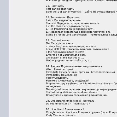
Acft, calling Croughton, spell your c/s – самолет, вызы
21. Part Часть
First part Первая часть
Spell the 1-st part of your c/s. – Дайте по буквам перву
22. Transmission Передача
Last t. Последняя передача
Transmit Передавать, пересылать, вещать
t. in the blind Передавать в слепую
E.F. is transmitting on frequencies “bm”…
E.F. работает в настоящее время на частотах “bm”.
Stand by for the 2nd transmission. – приготовьтесь к с
23. Channel Канал
Net Сеть, радиосвязь
n. story Результат проверки радиосвязи
Leave (left, left) Оставлять, покидать, выключаться
l. the net Выключаться из сети
Enter the net Включаться в сеть
any station of this net this is ….
Любая радиостанция этой сети, я …
24. Prepare Подготавливать, подготовляться
Which Какой, который
Immediate Немедленный, срочный, безотлагательный
Immediately Немедленно
Follow Следовать
Following Следующее, следующий
Prepare to copy my (f) msg, which follows immediately 
передавать.
Net story follows – передаю результаты проверки радиос
The following stations are loud and clear –
Слышу ясно и громко следующие радиостанции.
25. Understand (understood) Понимать
Do you understand? – Понимаете?
26. Line, line 1 Линия, линия 1
Croughton is on the line – Кроутон слушает /досл.:Кроут
Party Участник, абонент