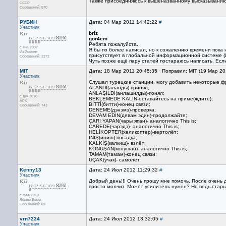
Также присоединяюсь к вышеназванному высказыванию
СССР
Сообщений: 570
РУБИН
Дата: 04 Мар 2011 14:42:22
#
Участник
briz
gor4em
Ребята пожалуйста.
с янв 2007
Я бы по более написал, но к сожалению времени пока 
Из России
присутствует в глобальной информационной системе 
Сообщений: 2272
Чуть позже ещё пару статей постараюсь написать. Если
MIT
Дата: 18 Мар 2011 20:45:35 · Поправил: MIT (19 Мар 20
Участник
Слушал турецкие станции, могу добавить некоторые 
ALANDI(аланды)-принял;
ANLAŞILDI(анлашилды)-понял;
с дек 2010
BEKLEMEDE KALIN-оставайтесь на приме(ждите);
АРК
BİTTİ(битти)-конец связи;
Сообщений: 743
DENEME(дэнэмэ)-проверка;
DEVAM EDİN(девам эдин)-продолжайте;
ÇARI YAPAN(чары япан)- аналогично This is;
ÇAREDE(чарэдэ)- аналогично This is;
HELİKOPTER(хеликоптер)-вертолёт;
İNİŞ(иниш)-посадка;
KALKİŞ(калкиш)- взлёт;
KONUŞAN(конушан)- аналогично This is;
TAMAM(тамам)-конец связи;
UÇAK(учак)- самолёт.
Kenny13
Дата: 24 Июл 2012 11:29:32
#
Участник
Добрый день!!! Очень прошу мне помочь. После очень
просто молчит. Может усилитель нужен? Но ведь стары
с фев 2010
Левый Берег
Сообщений: 69
vrn7234
Дата: 24 Июл 2012 13:32:05
#
Участник