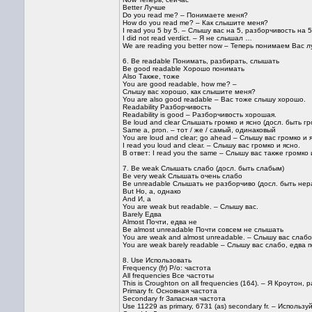
Better Лучше
Do you read me? – Понимаете меня?
How do you read me? – Как слышите меня?
I read you 5 by 5. – Слышу вас на 5, разборчивость на 5
I did not read verdict. – Я не слышал …
We are reading you better now – Теперь понимаем Вас л
6. Be readable Понимать, разбирать, слышать
Be good readable Хорошо понимать
Also Также, тоже
You are good readable, how me? –
Слышу вас хорошо, как слышите меня?
You are also good readable – Вас тоже слышу хорошо.
Readability Разборчивость
Readability is good – Разборчивость хорошая.
Be loud and clear Слышать громко и ясно (досл. быть г
Same а, pron. – тот / же / самый, одинаковый
You are loud and clear; go ahead – Слышу вас громко и 
I read you loud and clear. – Слышу вас громко и ясно.
В ответ: I read you the same – Слышу вас также громко 
7. Be weak Слышать слабо (досл. быть слабым)
Be very weak Слышать очень слабо
Be unreadable Слышать не разборчиво (досл. быть не
But Но, а, однако
And И, а
You are weak but readable. – Слышу вас.
Barely Едва
Almost Почти, едва не
Be almost unreadable Почти совсем не слышать
You are weak and almost unreadable. – Слышу вас слаб
You are weak barely readable – Слышу вас слабо, едва 
8. Use Использовать
Frequency (fr) Р/о: частота
All frequencies Все частоты
This is Croughton on all frequencies (164). – Я Кроутон,
Primary fr. Основная частота
Secondary fr Запасная частота
Use 11229 as primary, 6731 (as) secondary fr. – Использ