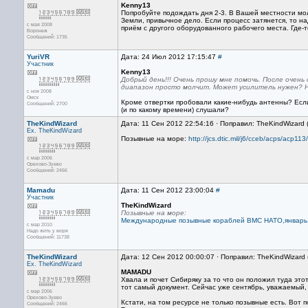
Kenny13
Попробуйте подождать дня 2-3. В Вашей местности мо
Земли, привычное дело. Если процесс затянется, то н
с мая 2008
приём с другого оборудованного рабочего места. Где-
Воронеж
Сообщений: 1735
YuriVR
Дата: 24 Июл 2012 17:15:47
#
Участник
Kenny13
Добрый день!!! Очень прошу мне помочь. После очен
диапазон просто молчит. Может усилитель нужен? Н
с ноя 2008
Омск
Кроме отвертки пробовали какие-нибудь антенны? Если 
Сообщений: 2700
(и по какому времени) слушали?
TheKindWizard
Дата: 11 Сен 2012 22:54:16 · Поправил: TheKindWizard 
Ex. TheKindWizard
Позывные на море:
http://jcs.dtic.mil/j6/cceb/acps/acp113/
с мар 2006
Орехово-Зуево
Сообщений: 2466
Mamadu
Дата: 11 Сен 2012 23:00:04
#
Участник
TheKindWizard
Позывные на море:
Международные позывные кораблей ВМС НАТО,январь 
с мар 2010
Надо жить у моря
Сообщений: 11738
TheKindWizard
Дата: 12 Сен 2012 00:00:07 · Поправил: TheKindWizard
Ex. TheKindWizard
MAMADU
Хвала и почет Сибиряку за то что он положил туда этот
тот самый документ. Сейчас уже сентябрь, уважаемый, 
с мар 2006
Орехово-Зуево
Кстати, на том ресурсе не только позывные есть. Вот
Сообщений: 2466