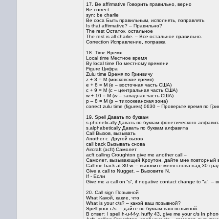
17. Be affirmative Говорить правильно, верно
Be correct
syn: be charlie
Be coca Быть правильным, исполнять, поправлять
Is that affirmative? – Правильно?
The rest Остаток, остальное
The rest is all charlie. – Все остальное правильно.
Correction Исправление, поправка
18. Time Время
Local time Местное время
By local time По местному времени
Figure Цифра
Zulu time Время по Гринвичу
z + 3 = М (московское время)
е + 8 = М (е – восточная часть США)
с + 9 = М (с – центральная часть США)
w + 10 = М (w – западная часть США)
р – 8 = М (р – тихоокеанская зона)
correct zulu time (figures) 0630 – Проверьте время по Гр
19. Spell Давать по буквам
s.phonetically Давать по буквам фонетического алфавит
s.alphabetically Давать по буквам алфавита
Call Вызов, вызывать
Another c. Другой вызов
call back Вызывать снова
Aircraft (acft) Самолет
acft calling Croughton give me another call –
Самолет, вызывающий Кроутон, дайте мне повторный 
Call me back at 30 w. – вызовите меня снова над 30 гра
Give a call to Nugget. – Вызовите N.
If - Если
Give me a call on “s”, if negative contact change to “a”.
20. Call sign Позывной
What Какой, какие, что
What is your c/s? – какой ваш позывной?
Spell your c/s. – дайте по буквам ваш позывной.
В ответ: I spell h-u-f-f-y, huffy 43, give me your c/s In