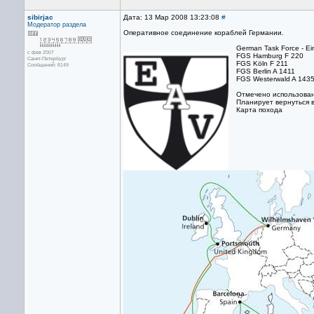
sibirjac
Дата: 13 Мар 2008 13:23:08
#
Модератор раздела
Оперативное соединение кораблей Германии.
German Task Force - Ei
с фев 2007
FGS Hamburg F 220
Санкт-Петербург
FGS Köln F 211
Сообщений: 8149
FGS Berlin A 1411
FGS Westerwald A 143
Отмечено использован
Планирует вернуться 
Карта похода