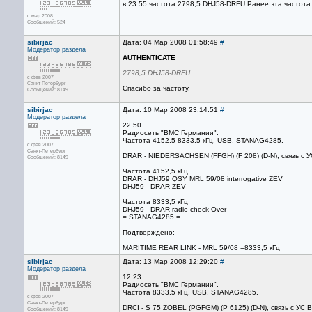
в 23.55 частота 2798,5 DHJ58-DRFU.Ранее эта частота
с мар 2008
Сообщений: 524
sibirjac
Дата: 04 Мар 2008 01:58:49
#
Модератор раздела
AUTHENTICATE
2798,5 DHJ58-DRFU.
с фев 2007
Санкт-Петербург
Спасибо за частоту.
Сообщений: 8149
sibirjac
Дата: 10 Мар 2008 23:14:51
#
Модератор раздела
22.50
Радиосеть "ВМС Германии".
Частота 4152,5 8333,5 кГц, USB, STANAG4285.
с фев 2007
Санкт-Петербург
DRAR - NIEDERSACHSEN (FFGH) (F 208) (D-N), связь с 
Сообщений: 8149
Частота 4152,5 кГц
DRAR - DHJ59 QSY MRL 59/08 interrogative ZEV
DHJ59 - DRAR ZEV
Частота 8333,5 кГц
DHJ59 - DRAR radio check Over
= STANAG4285 =
Подтверждено:
MARITIME REAR LINK - MRL 59/08 =8333,5 кГц
sibirjac
Дата: 13 Мар 2008 12:29:20
#
Модератор раздела
12.23
Радиосеть "ВМС Германии".
Частота 8333,5 кГц, USB, STANAG4285.
с фев 2007
Санкт-Петербург
DRCI - S 75 ZOBEL (PGFGM) (P 6125) (D-N), связь с УС
Сообщений: 8149