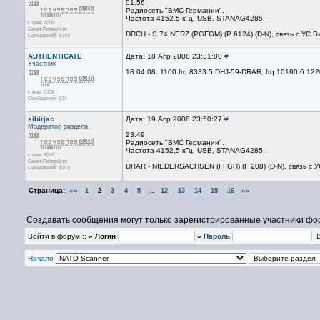
01.56
Радиосеть "ВМС Германии".
Частота 4152,5 кГц, USB, STANAG4285.
с фев 2007
Санкт-Петербург
DRCH - S 74 NERZ (PGFGM) (P 6124) (D-N), связь с УС 
Сообщений: 8149
AUTHENTICATE
Дата: 18 Апр 2008 23:31:00
#
Участник
18.04.08. 1100 frq.8333.5 DHJ-59-DRAR; frq.10190.6 1
с мар 2008
Сообщений: 524
sibirjac
Дата: 19 Апр 2008 23:50:27
#
Модератор раздела
23.49
Радиосеть "ВМС Германии".
Частота 4152,5 кГц, USB, STANAG4285.
с фев 2007
Санкт-Петербург
DRAR - NIEDERSACHSEN (FFGH) (F 208) (D-N), связь с 
Сообщений: 8149
Страница:
««
...
»»
1
2
3
4
5
12
13
14
15
16
Создавать сообщения могут только зарегистрированные участники фо
Войти в форум ::
» Логин
»
Пароль
Начало