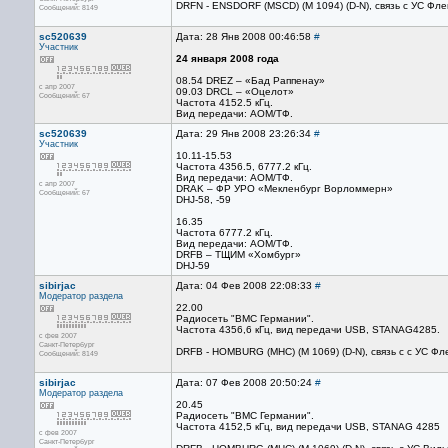
DRFN - ENSDORF (MSCD) (M 1094) (D-N), связь с УС Флен
Сообщений: 8149
sc520639
Дата: 28 Янв 2008 00:46:58
#
Участник
24 января 2008 года
08.54 DREZ – «Бад Раппенау»
с апр 2007
09.03 DRCL – «Оцелот»
Сообщений: 67
Частота 4152.5 кГц.
Вид передачи: АОМ/ТФ.
sc520639
Дата: 29 Янв 2008 23:26:34
#
Участник
10.11-15.53
Частота 4356.5, 6777.2 кГц.
Вид передачи: АОМ/ТФ.
с апр 2007
DRAK – ФР УРО «Мекленбург Ворломмерн»
Сообщений: 67
DHJ-58, -59
16.35
Частота 6777.2 кГц.
Вид передачи: АОМ/ТФ.
DRFB – ТЩИМ «Хомбург»
DHJ-59
sibirjac
Дата: 04 Фев 2008 22:08:33
#
Модератор раздела
22.00
Радиосеть "ВМС Германии".
Частота 4356,6 кГц, вид передачи USB, STANAG4285.
с фев 2007
Санкт-Петербург
DRFB - HOMBURG (MHC) (M 1069) (D-N), связь с с УС Фле
Сообщений: 8149
sibirjac
Дата: 07 Фев 2008 20:50:24
#
Модератор раздела
20.45
Радиосеть "ВМС Германии".
Частота 4152,5 кГц, вид передачи USB, STANAG 4285
с фев 2007
Санкт-Петербург