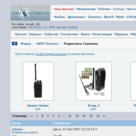
·
Наш магазин
·
Объявления
·
Рейтинг
·
Статьи
·
Част
·
Файлы
·
Диапазоны
·
Сигналы
·
Музей
·
Mods
·
LPD-
На сайте: гостей - 46,
участников - 5 [
SvZol
,
svc
,
XOR
,
Шухарт
,
andory
]
·
Начало
·
Опросы
·
События
·
Статистика
·
Поиск
·
Регистрация
·
Правила
·
FA
Форум
—›
NATO Scanner
—›
Радиосвязь Германии
Портативные
Си-Би радиостанции
в нашем магазине
Беркут Hunter
Егерь 3
P
руб.
руб.
Страница:
««
...
»»
1
2
3
4
5
12
13
14
15
16
Автор
Сообщение
sibirjac
Дата: 12 Ноя 2007 22:15:14
#
Модератор раздела
21.48