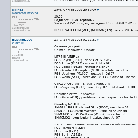
DRFB - HOMBURG (MHC) (M 1069) (D-N), связь с УС Вил
Сообщений: 8149
sibirjac
Дата: 07 Фев 2008 20:58:09
#
Модератор раздела
20.55
Радиосеть "ВМС Германии".
Частота 4152,5 кГц, вид передачи USB, STANAG 4285
с фев 2007
Санкт-Петербург
DRFD - WEILHEIM (MHC) (M 1059) (D-N), связь с УС Вил
Сообщений: 8149
mustang2000
Дата: 14 Фев 2008 01:22:21
#
Участник
От немецких ребят:
German Deployment Update.
с янв 2008
MTF448 (UNIFIL)
Украина
FGS Bayern (F217) - since Oct 07, CTG
Сообщений: 19
FGS Puma (P1622) - rotated in Nov 07
FGS Zobel (P1625) - rotated in Nov 07
FGS Auerbach/Oberpfalz (M1093) - rotated in Jul 07
FGS Überherrn (M1095) - rotated in Jul 07
FGS Werra (A514) - since Jan 08, FCS Castle at Limassol
CTF150 (Operation Enduring Freedom)
FGS Augsburg (F213) - since Sep 07, until about Feb 08
Operation Active Endeavour
FGS Alster (A50) y posiblemente se despliegue otro U-212
Standing NATO fleets:
SNMG1 - FGS Rheinland-Pfalz (F209), since Nov 07
SNMG2 - FGS Niedersachsen (F208), since Jan 08
SNMCMG1 - FGS Weilheim (M1059), since Jan 08
SNMCMG2 - contribution inactive, since Jul 07
y en crucero de entrenamiento de mas de seis meses las ..
FGS Hamburg (F220)
FGS Köln (F211)
FGS Berlin (A1411)
FGS Westerwald (A1435)