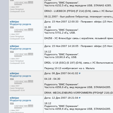
Радиосеть "ВМС Германии".
Частота 4152,5 кГц, вид передачи USB, STANAG 4285.
с фев 2007
Санкт-Петербург
DRAO - LUEBECK (FFGH) (F 214) (D-N), связь с УС Виль
Сообщений: 8149
09.11.2007 - был районе Гибралтар, планирует начать
sibirjac
Дата: 15 Ноя 2007 12:00:33 · Поправил: sibirjac (15 Ноя
Модератор раздела
11.30
Радиосеть "ВМС Германии".
Частота 5751,2 кГц, USB.
с фев 2007
Санкт-Петербург
DHJ58 - УС Фленсбург связь с кораблем, позывной прин
Сообщений: 8149
sibirjac
Дата: 15 Ноя 2007 14:16:05 · Поправил: sibirjac (15 Ноя
Модератор раздела
14.12
Радиосеть "ВМС Германии".
Частота 10190,6 кГц, USB.
с фев 2007
Санкт-Петербург
DRDL- U 18 (SSC) (S 197) (D-N), связь с УС Вильгельмсх
Сообщений: 8149
Период 10-13 ноября визит на о. Мальта
sibirjac
Дата: 06 Дек 2007 04:41:02
#
Модератор раздела
04.19 - 04.30
Радиосеть "ВМС Германии".
с фев 2007
Частота 4356,6 кГц, вид передачи USB, STANAG4285.
Санкт-Петербург
Сообщений: 8149
DRAK- MECKLENBURG-VORPOMMERN (FFGH)(F 218) (D-N), 
sibirjac
Дата: 12 Дек 2007 18:21:04
#
Модератор раздела
18.12
Радиосеть "ВМС Германии".
Частота 4356,6 кГц, вид передачи USB, STANAG4285.
с фев 2007
Санкт-Петербург