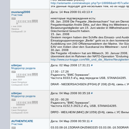
http://arismartin.com/viewtopic.php?p=18898&sid=f07c
эти данные подходят для нескольких тем, но их надо п
mustang2000
Дата: 14 Фев 2008 01:43:13
#
Участник
некоторые подтверждения есть:
08. Jan. 2008 Die Fregatte „Niedersachsen" hat am Diens
Fregattenkapitän Andre Dirks, auf den Weg ins Mittelmeer
с янв 2008
Besatzungsmitglieder am 15. Juni wieder in Wilhelmshaven
Украина
Griechenland besucht haben.
Сообщений: 19
15. Jan. 2008
Gestern morgen haben drei Schiffe des Einsatz- und Ausb
Einsatzgruppenversorger „Berlin" geht es in den kommende
Ausbildung von 240 Offiziersanwärtern der Marine. Vor S
EAV von Indien über den Suezkanal ins Mittelmeer - rund
30.Jan. 2008
Die Fregatte »Emden« hat am Mittwoch, 30. Januar 2008, 
übernimmt dort im Rahmen der NATO-Operation "Enduring 
http://www.zur-kogge.com/Wir_und_die_Marine/Neuigkeite
sibirjac
Дата: 02 Мар 2008 17:31:21
#
Модератор раздела
17.00 - 17.26
Радиосеть "ВМС Германии".
Частота 8333,5 кГц, вид передачи USB, STANAG4285.
с фев 2007
Санкт-Петербург
DRAR - NIEDERSACHSEN (FFGH) (F 208) (D-N), связь с 
Сообщений: 8149
sibirjac
Дата: 04 Мар 2008 00:35:18
#
Модератор раздела
00.20 - 00.26
Радиосеть "ВМС Германии".
Частота 4152,5 2623,2 кГц, USB, STANAG4285.
с фев 2007
Санкт-Петербург
DRFD - WEILHEIM (MHC) (M 1059) (D-N), связь с УС Вил
Сообщений: 8149
AUTHENTICATE
Дата: 04 Мар 2008 00:50:11
#
Участник
03.03.08-16.15DRAR-DHJ5983335 03.03.08.-16.50DRAR-