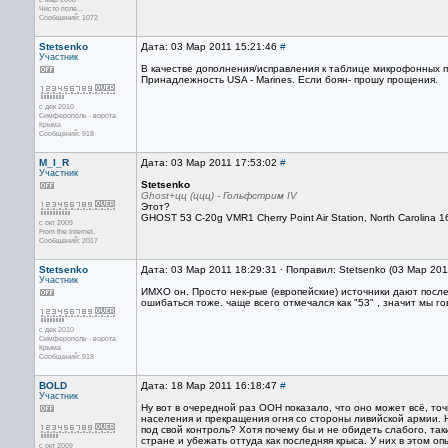
Чисто поле...
Сообщений: 1072
Stetsenko
Дата: 03 Мар 2011 15:21:46
#
Участник
В качестве дополнения/исправления к таблице микрофонных поз
Принадлежность USA - Mаrinеs. Если боян- прошу прощения.
с дек 2010
Симферополь - ворота
Крыма
Сообщений: 918
M_I_R
Дата: 03 Мар 2011 17:53:02
#
Участник
Stetsenko
Ghost+цц (ццц) - Гольфстрим IV
Этот?
GHOST 53 C-20g VMR1 Cherry Point Air Station, North Carolina 
с окт 2009
From the Internet.
Сообщений: 2017
Stetsenko
Дата: 03 Мар 2011 18:29:31 · Поправил: Stetsenko (03 Мар 201
Участник
ИМХО он. Просто нек-рые (европейские) источники дают после
ошибаться тоже. чаще всего отмечался как "53" , значит мы г
с дек 2010
Симферополь - ворота
Крыма
Сообщений: 918
BOLD
Дата: 18 Мар 2011 16:18:47
#
Участник
Ну вот в очередной раз ООН показало, что оно может всё, то
населения и прекращения огня со стороны ливийской армии. Н
под свой контроль? Хотя почему бы и не обидеть слабого, та
стране и убежать оттуда как последняя крыса. У них в этом о
с окт 2009