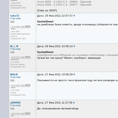
Ascot 4066 - C-130J C.5 - ZH881 - Sigonella
с фев 2006
Ascot 5584 - C-130J C.4 - ZH877 - Sigonella
Калининград
Сообщений: 5900
(Спёр на UDXF)
ruks72
Дата: 25 Фев 2011 22:57:57
#
Участник
SashaShmel
на рамблере была новость, вроде итальянцы собираются там
с янв 2007
Саров Нижегородская
область
Сообщений: 2351
M_I_R
Дата: 26 Фев 2011 10:08:14
#
Участник
SashaShmel
переброска сил в Италию не означает подготовку к вторж
Зачем же так сразу? Может, наоборот, эвакуация.
с окт 2009
From the Internet.
Сообщений: 2017
BOLD
Дата: 27 Фев 2011 10:58:29
#
Участник
Оказывается не просто так в прошлом году летала разведка на
с окт 2009
оттуда
Сообщений: 2341
af29000
Дата: 27 Фев 2011 11:37:56
#
Участник
Да ,планирование великая вещь