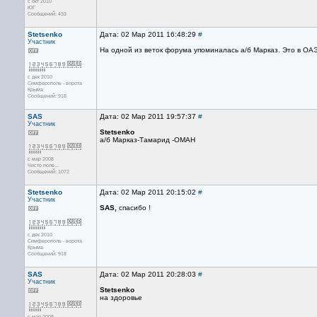
с окт 2010
ЮГ
Сообщений: 433
Stetsenko
Дата: 02 Мар 2011 16:48:29
#
Участник
На одной из веток форума упоминалась а/б Марказ. Это в ОА
с дек 2010
Симферополь - ворота
Крыма
Сообщений: 918
SAS
Дата: 02 Мар 2011 19:57:37
#
Участник
Stetsenko
а/б Марказ-Тамарид -ОМАН
с мар 2008
Чисто поле...
Сообщений: 1072
Stetsenko
Дата: 02 Мар 2011 20:15:02
#
Участник
SAS,
спасибо !
с дек 2010
Симферополь - ворота
Крыма
Сообщений: 918
SAS
Дата: 02 Мар 2011 20:28:03
#
Участник
Stetsenko
на здоровье
с мар 2008