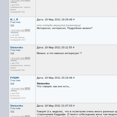
с дек 2010
Симферополь - ворота
Крыма
Сообщений: 918
M_I_R
Дата: 18 Мар 2011 19:28:49
#
Участник
кто оттуда вернулся (инженеры)
Интересно, интересно. Подробнее можно?
с окт 2009
From the Internet.
Сообщений: 2017
Stetsenko
Дата: 18 Мар 2011 20:11:55
#
Участник
Можно, а что именно интересует ?
с дек 2010
Симферополь - ворота
Крыма
Сообщений: 918
РУБИН
Дата: 18 Мар 2011 20:16:46
#
Участник
Stetsenko
Что говорят, как оно есть...
с янв 2007
Из России
Сообщений: 2272
Stetsenko
Дата: 18 Мар 2011 21:07:03
#
Участник
Говорят (т.к. видели) , что в госпиталях очень много ранены
сторонникам Каддафи. (У моего собеседника жена там медсестр