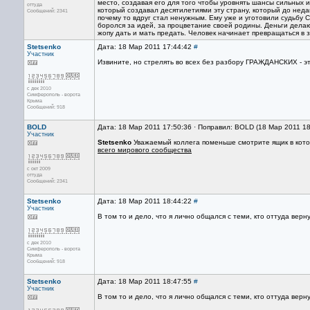
место, создавая его для того чтобы уровнять шансы сильны
оттуда
который создавал десятилетиями эту страну, который до неда
Сообщений: 2341
почему то вдруг стал ненужным. Ему уже и уготовили судьбу 
боролся за идей, за процветание своей родины. Деньги делаю
жопу дать и мать предать. Человек начинает превращаться в з
Stetsenko
Дата: 18 Мар 2011 17:44:42
#
Участник
Извините, но стрелять во всех без разбору ГРАЖДАНСКИХ - эт
с дек 2010
Симферополь - ворота
Крыма
Сообщений: 918
BOLD
Дата: 18 Мар 2011 17:50:36 · Поправил: BOLD (18 Мар 2011 1
Участник
Stetsenko
Уважаемый коллега поменьше смотрите ящик в кото
всего мирового сообщества
с окт 2009
оттуда
Сообщений: 2341
Stetsenko
Дата: 18 Мар 2011 18:44:22
#
Участник
В том то и дело, что я лично общался с теми, кто оттуда верн
с дек 2010
Симферополь - ворота
Крыма
Сообщений: 918
Stetsenko
Дата: 18 Мар 2011 18:47:55
#
Участник
В том то и дело, что я лично общался с теми, кто оттуда верн