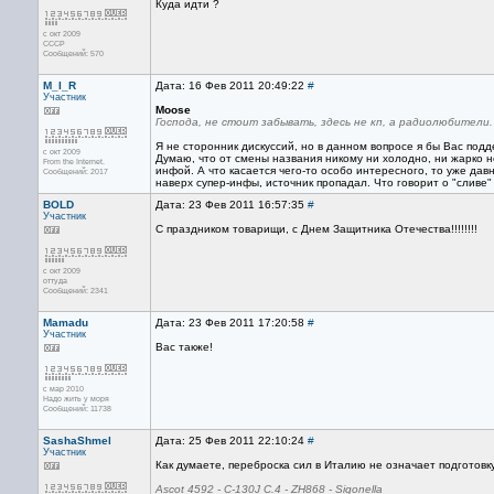
Куда идти ?
с окт 2009
СССР
Сообщений: 570
M_I_R
Дата: 16 Фев 2011 20:49:22
#
Участник
Moose
Господа, не стоит забывать, здесь не кп, а радиолюбители
Я не сторонник дискуссий, но в данном вопросе я бы Вас подд
с окт 2009
Думаю, что от смены названия никому ни холодно, ни жарко н
From the Internet.
инфой. А что касается чего-то особо интересного, то уже д
Сообщений: 2017
наверх супер-инфы, источник пропадал. Что говорит о "сливе" 
BOLD
Дата: 23 Фев 2011 16:57:35
#
Участник
С праздником товарищи, с Днем Защитника Отечества!!!!!!!!
с окт 2009
оттуда
Сообщений: 2341
Mamadu
Дата: 23 Фев 2011 17:20:58
#
Участник
Вас также!
с мар 2010
Надо жить у моря
Сообщений: 11738
SashaShmel
Дата: 25 Фев 2011 22:10:24
#
Участник
Как думаете, переброска сил в Италию не означает подготовк
Ascot 4592 - C-130J C.4 - ZH868 - Sigonella