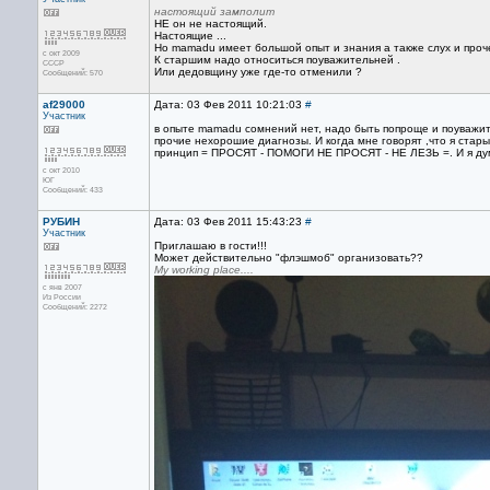
настоящий замполит
НЕ он не настоящий.
Настоящие ...
Но mamadu имеет большой опыт и знания а также слух и проч
с окт 2009
К старшим надо относиться поуважительней .
СССР
Или дедовщину уже где-то отменили ?
Сообщений: 570
af29000
Дата: 03 Фев 2011 10:21:03
#
Участник
в опыте mamadu сомнений нет, надо быть попроще и поуважите
прочие нехорошие диагнозы. И когда мне говорят ,что я стар
принцип = ПРОСЯТ - ПОМОГИ НЕ ПРОСЯТ - НЕ ЛЕЗЬ =. И я дум
с окт 2010
ЮГ
Сообщений: 433
РУБИН
Дата: 03 Фев 2011 15:43:23
#
Участник
Приглашаю в гости!!!
Может действительно "флэшмоб" организовать??
My working place....
с янв 2007
Из России
Сообщений: 2272