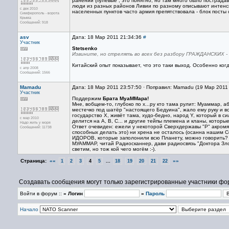
ранений (пулевые , это понятно, но там много было пострад
люди из разных районов Ливии по разному описывают интенсив
с дек 2010
населенных пунктов часто армия препятствовала - блок посты 
Симферополь - ворота
Крыма
Сообщений: 918
asv
Дата: 18 Мар 2011 21:34:36
#
Участник
Stetsenko
Извините, но стрелять во всех без разбору ГРАЖДАНСКИХ - э
Китайский опыт показывает, что это таки выход. Особенно к
с апр 2008
Сообщений: 1566
Mamadu
Дата: 18 Мар 2011 23:57:50 · Поправил: Mamadu (19 Мар 2011
Участник
Поддержим
Брата МуаММара!
Мне, вобщем-то, глубоко по х...ру кто тама рулит: Муаммар,
местечко под шатёр "настоящего Бедуина", жало ему руку и все 
государство Х, живёт тама, худо-бедно, народ Y, который в си
с мар 2010
делится на А, В, С... и другие тейпы племена и кланы, котор
Надо жить у моря
Ответ очевиден: ежели у некоторой Сверхдержавы "Р" акромя
Сообщений: 11738
способных делать это) ни хрена не осталось (осанна нашим С
ИДОРОВ, которые заполонили всю Планету, можно говорить?
МУАММАР, читай Радиосканнер, дави радиосвязь "Доктора Зло".
светим, но тож кой чего могём :-).
Страница:
««
...
»»
1
2
3
4
5
18
19
20
21
22
Создавать сообщения могут только зарегистрированные участники фо
Войти в форум ::
» Логин
»
Пароль
Начало