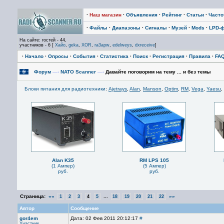
·
Наш магазин
·
Объявления
·
Рейтинг
·
Статьи
·
Част
·
Файлы
·
Диапазоны
·
Сигналы
·
Музей
·
Mods
·
LPD-
На сайте: гостей - 44,
участников - 6 [
Хайо
,
geka
,
XOR
,
ra3apw
,
edelweys
,
dxreceive
]
·
Начало
·
Опросы
·
События
·
Статистика
·
Поиск
·
Регистрация
·
Правила
·
FA
Форум
—›
NATO Scanner
—›
Давайте поговорим на тему ... и без темы
Блоки питания для радиотехники
:
Ajetrays
,
Alan
,
Manson
,
Optim
,
RM
,
Vega
,
Yaesu
,
Alan K35
RM LPS 105
(1 Ампер)
(5 Ампер)
руб.
руб.
Страница:
««
...
»»
1
2
3
4
5
18
19
20
21
22
Автор
Сообщение
gor4em
Дата: 02 Фев 2011 20:12:17
#
Участник