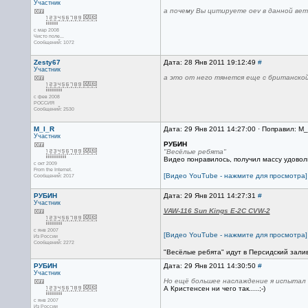
Участник
а почему Вы цитируете oev в данной вет
с мар 2008
Чисто поле...
Сообщений: 1072
Zesty67
Дата: 28 Янв 2011 19:12:49
#
Участник
а это от него тянется еще с британско
с фев 2008
РОССИЯ
Сообщений: 2530
M_I_R
Дата: 29 Янв 2011 14:27:00 · Поправил: M_
Участник
РУБИН
"Весёлые ребята"
Видео понравилось, получил массу удовол
с окт 2009
From the Internet.
[Видео YouTube - нажмите для просмотра]
Сообщений: 2017
РУБИН
Дата: 29 Янв 2011 14:27:31
#
Участник
VAW-116 Sun Kings E-2C CVW-2
с янв 2007
[Видео YouTube - нажмите для просмотра]
Из России
Сообщений: 2272
"Весёлые ребята" идут в Персидский зали
РУБИН
Дата: 29 Янв 2011 14:30:50
#
Участник
Но ещё большее наслаждение я испытал 
А Кристенсен ни чего так.....;-)
с янв 2007
Из России