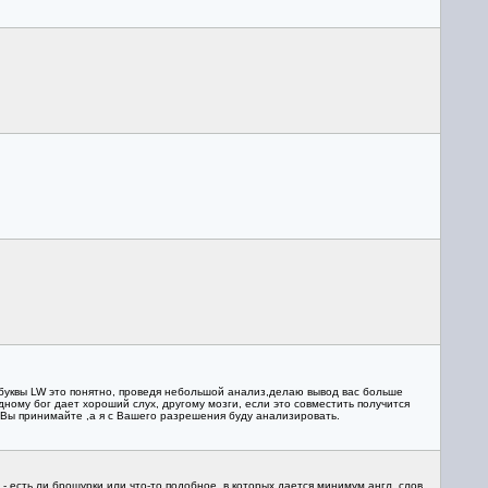
 буквы LW это понятно, проведя небольшой анализ,делаю вывод вас больше
дному бог дает хороший слух, другому мозги, если это совместить получится
. Вы принимайте ,а я с Вашего разрешения буду анализировать.
- есть ли брошурки или что-то подобное, в которых дается минимум англ. слов,