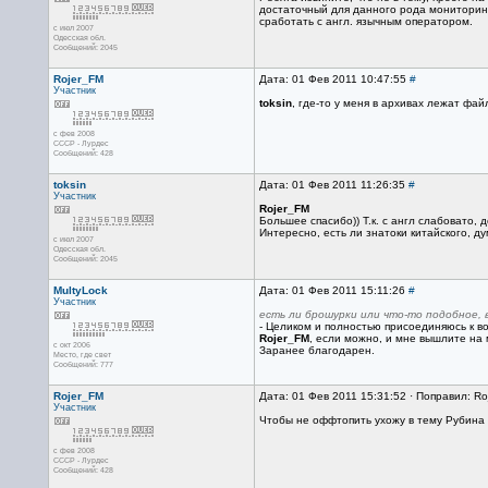
достаточный для данного рода мониторинг
сработать с англ. язычным оператором.
с июл 2007
Одесская обл.
Сообщений: 2045
Rojer_FM
Дата: 01 Фев 2011 10:47:55
#
Участник
toksin
, где-то у меня в архивах лежат ф
с фев 2008
СССР - Лурдес
Сообщений: 428
toksin
Дата: 01 Фев 2011 11:26:35
#
Участник
Rojer_FM
Большее спасибо)) Т.к. с англ слабовато, д
Интересно, есть ли знатоки китайского, 
с июл 2007
Одесская обл.
Сообщений: 2045
MultyLock
Дата: 01 Фев 2011 15:11:26
#
Участник
есть ли брошурки или что-то подобное, 
- Целиком и полностью присоединяюсь к в
Rojer_FM
, если можно, и мне вышлите на 
с окт 2006
Заранее благодарен.
Место, где свет
Сообщений: 777
Rojer_FM
Дата: 01 Фев 2011 15:31:52 · Поправил: Ro
Участник
Чтобы не оффтопить ухожу в тему Рубина
с фев 2008
СССР - Лурдес
Сообщений: 428