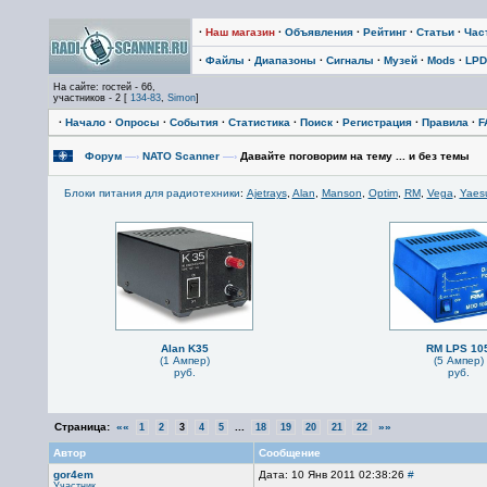
·
Наш магазин
·
Объявления
·
Рейтинг
·
Статьи
·
Час
·
Файлы
·
Диапазоны
·
Сигналы
·
Музей
·
Mods
·
LPD
На сайте: гостей - 66,
участников - 2 [
134-83
,
Simon
]
·
Начало
·
Опросы
·
События
·
Статистика
·
Поиск
·
Регистрация
·
Правила
·
F
Форум
—›
NATO Scanner
—›
Давайте поговорим на тему ... и без темы
Блоки питания для радиотехники
:
Ajetrays
,
Alan
,
Manson
,
Optim
,
RM
,
Vega
,
Yaes
Alan K35
RM LPS 10
(1 Ампер)
(5 Ампер)
руб.
руб.
Страница:
««
...
»»
1
2
3
4
5
18
19
20
21
22
Автор
Сообщение
gor4em
Дата: 10 Янв 2011 02:38:26
#
Участник