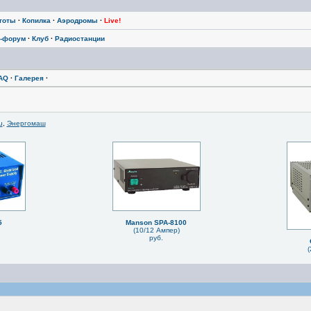
тоты
·
Копилка
·
Аэродромы
·
Live!
-форум
·
Клуб
·
Радиостанции
AQ
·
Галерея
·
u
,
Энергомаш
5
Manson SPA-8100
(10/12 Ампер)
руб.
(