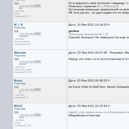
Хочу выразить своё почтение товарищу
Ze
Пожелать терпения
M_I_R
Kenny13
Остальным поменьше нравоучений на всем
с окт 2009
НЕ хочу ругать - но дам недам это не помужс
СССР
Сообщений: 570
M_I_R
Дата: 10 Янв 2011 14:18:20
#
Участник
gor4em
Пожелать терпения M_I_R
Спасибо большое! Не помешало бы ещё поб
с окт 2009
From the Internet.
Сообщений: 2017
Mamadu
Дата: 23 Янв 2011 00:07:48 · Поправил: M
Участник
Народ, кто знает есть ли в Атлантике в т
с мар 2010
Надо жить у моря
Сообщений: 11738
Braza
Дата: 23 Янв 2011 00:36:25
#
Участник
Air Force Chief of Staff Gen. Norton Schwa
с янв 2010
Сообщений: 75
BOLD
Дата: 23 Янв 2011 10:16:54
#
Участник
Народ, кто знает есть ли в Атлантике в
Иберийская атлантика
с окт 2009
оттуда
Сообщений: 2341