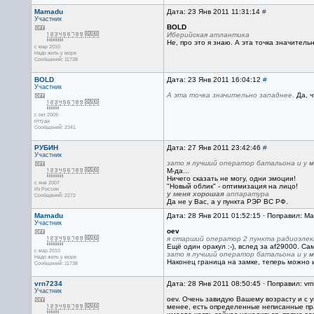
Mamadu
Дата: 23 Янв 2011 11:31:14
#
Участник
BOLD
Иберийская атлантика
Не, про это я знаю. А эта точка значитель
с мар 2010
Надо жить у моря
Сообщений: 11738
BOLD
Дата: 23 Янв 2011 16:04:12
#
Участник
А эта точка значительно западнее.
Да, ч
с окт 2009
оттуда
Сообщений: 2341
РУБИН
Дата: 27 Янв 2011 23:42:46
#
Участник
зато я лучший оператор батальона и у 
М-да...
Ничего сказать не могу, одни эмоции!
с янв 2007
"Новый облик" - оптимизация на лицо!
Из России
у меня хорошая
аппаратура
Сообщений: 2272
Да не у Вас, а у пункта РЭР ВС РФ.
Mamadu
Дата: 28 Янв 2011 01:52:15 · Поправил: M
Участник
oev
я старший оператор 2 пункта радиоэлек
Ещё один оракул :-), вслед за af29000. Са
с мар 2010
зато я лучший оператор батальона и у 
Надо жить у моря
Наконец граница на замке, теперь можно и 
Сообщений: 11738
vrn7234
Дата: 28 Янв 2011 08:50:45 · Поправил: vr
Участник
oеv. Очень завидую Вашему возрасту и с 
менее, есть определенные неписанные пр