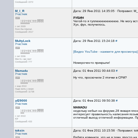
Сообщений: 2272
M_I_R
Дата: 29 Янв 2011 14:35:05 · Поправил: M_
Участник
РУБИН
Чегой-то я туплююююююююю. Не могу вста
Хух, фух, получилось.
с окт 2009
From the Internet.
Сообщений: 2017
MultyLock
Дата: 29 Янв 2011 15:24:18
#
Участник
[Видео YouTube - нажмите для просмотра]
с окт 2006
Место, где свет
Сообщений: 777
Номерочек-то прикрыли!
Mamadu
Дата: 01 Фев 2011 00:44:03
#
Участник
Ну что, проскочили 2 птички в СРМ?
с мар 2010
Надо жить у моря
Сообщений: 11738
af29000
Дата: 01 Фев 2011 09:50:38
#
Участник
MAMADU
недельку небыл на форуме,28 января плох
интересует правильность написания позывн
с окт 2010
отличный выход отличной информации. Пр
ЮГ
Сообщений: 433
toksin
Дата: 01 Фев 2011 10:15:56 · Поправил: tok
Участник
Ребята извините, что не в тему, просто н