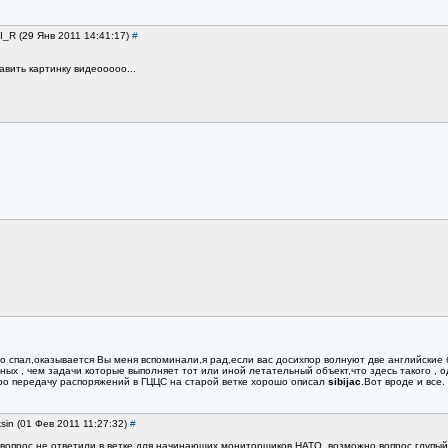
I_R (29 Янв 2011 14:41:17)
#
вить картинку видеооооо...
о спал,оказывается Вы меня вспоминали,я рад,если вас досихпор волнуют две английские
ых , чем задачи которые выполняет тот или иной летательный объект,что здесь такого , о
о передачу распоряжений в ГЦЦС на старой ветке хорошо описал
sibijac
.Вот вроде и все
sin (01 Фев 2011 11:27:32)
#
а вопрос не ответили в ветке для начинающих мониторщиков НАТО, возможно вопрос глупый 