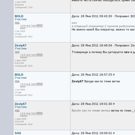
имеете честь сейчас находиться, прямо 
с мая 2008
Воронеж
Сообщений: 1735
BOLD
Дата: 28 Янв 2011 09:43:30 · Поправил: B
Участник
oev
я старший оператор 2 пункта радиоэлек
Не важно какой Вы оператор, важно то ка
с окт 2009
оттуда
Сообщений: 2341
Zesty67
Дата: 28 Янв 2011 18:46:04 · Поправил: Ze
Участник
Ттоварищи а почему Вы цитируете
oev
в д
с фев 2008
РОССИЯ
Сообщений: 2530
BOLD
Дата: 28 Янв 2011 18:57:25
#
Участник
Zesty67
Вроде как по теме ветка
с окт 2009
оттуда
Сообщений: 2341
Zesty67
Дата: 28 Янв 2011 19:01:30
#
Участник
Вроде как по теме ветка
ветка по теме,_
с фев 2008
РОССИЯ
Сообщений: 2530
SAS
Дата: 28 Янв 2011 19:06:01
#