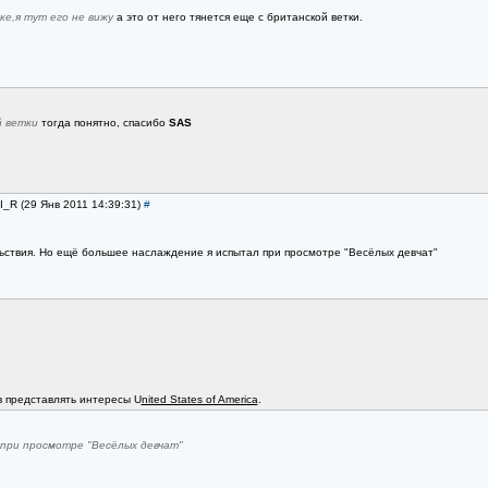
ке,я тут его не вижу
а это от него тянется еще с британской ветки.
й ветки
тогда понятно, спасибо
SAS
I_R (29 Янв 2011 14:39:31)
#
ьствия. Но ещё большее наслаждение я испытал при просмотре "Весёлых девчат"
в представлять интересы U
nited States of America
.
при просмотре "Весёлых девчат"