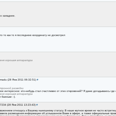
но западнее.
то то как то я последнюю координату не досмотрел
меня хорошая аппаратура
amadu (28 Янв 2011 06:32:51)
#
тронной разведки
мое интересное: кто-нибудь стал счастливее от этих откровений? Я даже догадываюсь где он
меня хорошая аппаратура
баиньки :-).
n7234 (28 Янв 2011 13:23:43)
#
уважением отношусь к Вашему нынешнему статусу. В наше мутное время не часто встретишь
авила размещения информации об услышанном Вами в эфире, а также официальные правила