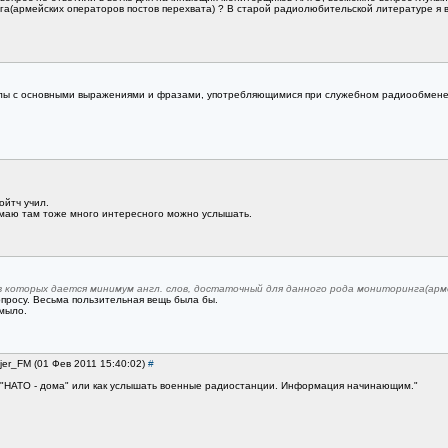
а(армейских операторов постов перехвата) ? В старой радиолюбительской литературе я 
айлы с основными выражениями и фразами, употребляющимися при служебном радиообмене
ойтч учил.
думаю там тоже много интересного можно услышать.
в которых дается минимум англ. слов, достаточный для данного рода мониторинга(арм
опросу. Весьма пользительная вещь была бы.
мыло.
jer_FM (01 Фев 2011 15:40:02)
#
 "НАТО - дома" или как услышать военные радиостанции. Информация начинающим."