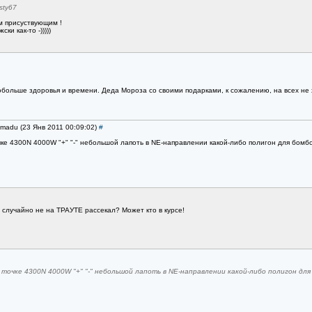
sty67
 присуствующим !
ки как-то -)))))
ольше здоровья и времени. Деда Мороза со своими подарками, к сожалению, на всех не 
amadu (23 Янв 2011 00:09:02)
#
очке 4300N 4000W "+" "-" небольшой лапоть в NE-направлении какой-либо полигон для бом
rtz случайно не на ТРАУТЕ рассекал? Может кто в курсе!
 точке 4300N 4000W "+" "-" небольшой лапоть в NE-направлении какой-либо полигон дл