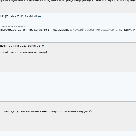
запрещающие обнародование определенного рода информацию. Вот и старайтесь их приде
OLD (28 Янв 2011 09:44:41)
#
тронной разведки
к Вы обработаете и представите иннформацию,
я лучший оператор батальона
, по записям
sty67 (28 Янв 2011 18:46:31)
#
анной ветке,_я тут его не вижу?
только где тут высказывания
oev
которого Вы комментируете?