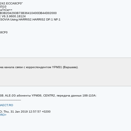
B242.ECCA8CF0"
.5510
RaTrCw==
9F2B3B2D4293B73B36410400DB44D02000
E V6.3.9600.18124
RSOVIA Using:HARRIS2.HARRIS2 DP:1 NP:1
A8CF0
рка канала связи с корреспондентом YPM31 (Варшава).
 USB. ALE-2G абоненты YPM36, CENTR2, передача данных 188-110A:
____________
AECT.RO
O; Thu, 31 Jan 2019 12:57:57 +0200
.RO>