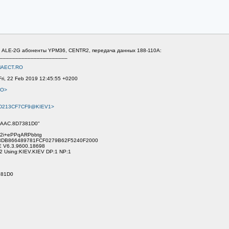
B. ALE-2G абоненты YPM36, CENTR2, передача данных 188-110A:
______________________
AECT.RO
ri, 22 Feb 2019 12:45:55 +0200
RO>
D213CF7CF9@KIEV1>
CAAC.8D7381D0"
2i+ePPqARPbbtg
453DB866489781FCF0279B62F5240F2000
E V6.3.9600.18698
 Using:KIEV.KIEV DP:1 NP:1
381D0