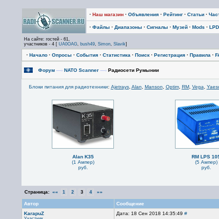
·
Наш магазин
·
Объявления
·
Рейтинг
·
Статьи
·
Час
·
Файлы
·
Диапазоны
·
Сигналы
·
Музей
·
Mods
·
LPD
На сайте: гостей - 61,
участников - 4 [
UA0OAG
,
bush49
,
Simon
,
Slavik
]
·
Начало
·
Опросы
·
События
·
Статистика
·
Поиск
·
Регистрация
·
Правила
·
F
Форум
—›
NATO Scanner
—›
Радиосети Румынии
Блоки питания для радиотехники
:
Ajetrays
,
Alan
,
Manson
,
Optim
,
RM
,
Vega
,
Yaes
Alan K35
RM LPS 10
(1 Ампер)
(5 Ампер)
руб.
руб.
Страница:
««
»»
1
2
3
4
Автор
Сообщение
KarapuZ
Дата: 18 Сен 2018 14:35:49
#
Участник