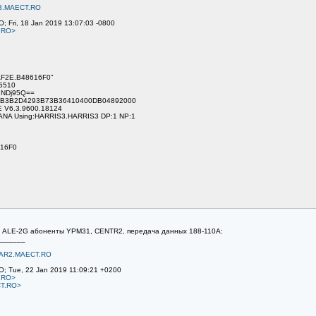
3.MAECT.RO
; Fri, 18 Jan 2019 13:07:03 -0800
.RO>
AF2E.B48616F0"
.5510
uNDj95Q==
9F2B3B2D4293B73B36410400DB04892000
E V6.3.9600.18124
ANA Using:HARRIS3.HARRIS3 DP:1 NP:1
616F0
B. ALE-2G абоненты YPM31, CENTR2, передача данных 188-110A:
______
AR2.MAECT.RO
O; Tue, 22 Jan 2019 11:09:21 +0200
.RO>
T.RO>