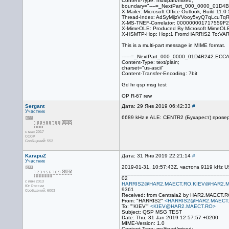
Content-Type: multipart/mixed;
boundary="----=_NextPart_000_0000_01D4
X-Mailer: Microsoft Office Outlook, Build 11.0
Thread-Index: AdSyMijzVVooy5vyQ7qLcuTq
X-MS-TNEF-Correlator: 00000000171755
X-MimeOLE: Produced By Microsoft MimeOL
X-HSMTP-Hop: Hop:1 From:HARRIS2 To:VA
This is a multi-part message in MIME format.
------=_NextPart_000_0000_01D4B242.ECC
Content-Type: text/plain;
charset="us-ascii"
Content-Transfer-Encoding: 7bit
Gd hr qsp msg test
OP R-67 rew
Sergant
Дата: 29 Янв 2019 06:42:33
#
Участник
6689 kHz в ALE: CENTR2 (Бухарест) прове
с мая 2017
CCCP
Сообщений: 552
KarapuZ
Дата: 31 Янв 2019 22:21:14
#
Участник
2019-01-31, 10:57:43Z, частота 9119 kHz
___________________________________
02
с июн 2013
HARRIS2@HAR2.MAECT.RO,KIEV@HAR2.M
Юг России
9361
Сообщений: 6003
Received: from Centrala2 by HAR2.MAECT.R
From: "HARRIS2"
<HARRIS2@HAR2.MAECT
To: "'KIEV'"
<KIEV@HAR2.MAECT.RO>
Subject: QSP MSG TEST
Date: Thu, 31 Jan 2019 12:57:57 +0200
MIME-Version: 1.0
Content-Type: multipart/mixed;