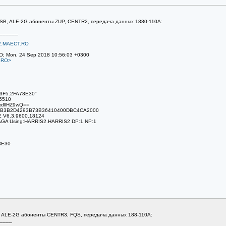
 USB, ALE-2G абоненты ZUP, CENTR2, передача данных 1880-110A:
______
.MAECT.RO
O; Mon, 24 Sep 2018 10:56:03 +0300
.RO>
53F5.2FA78E30"
.5510
dllHZ9wQ==
9F2B3B2D4293B73B36410400DBC4CA2000
E V6.3.9600.18124
AGA Using:HARRIS2.HARRIS2 DP:1 NP:1
8E30
B. ALE-2G абоненты CENTR3, FQS, передача данных 188-110A:
____