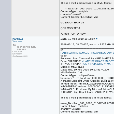
This is a multi-part message in MIME format.
------=_NextPart_000_0009_01D4C78B.E12
Content-Type: text/plain;
charset="us-ascii"
Content-Transfer-Encoding: 7bit
GD DR OP HR R-25
QSP MSG TEST
73/888 PUP PA REW
KarapuZ
Дата: 19 Фев 2019 19:15:07
#
Участник
2019-02-19, 08:55:00Z, частота 9227 kHz
___________________________________
01
с июн 2013
HARRIS2@HAR2.MAECT.RO,VARSOVIA@H
Юг России
9520
Сообщений: 6003
Received: from Centrala2 by HAR2.MAECT.R
From: "HARRIS2"
<HARRIS2@HAR2.MAECT
To: "'VARSOVIA'"
<VARSOVIA@HAR2.MAEC
Subject: MSG TEST
Date: Tue, 19 Feb 2019 10:53:51 +0200
MIME-Version: 1.0
Content-Type: multipart/mixed;
boundary="----=_NextPart_000_0000_01D4
X-Mailer: Microsoft Office Outlook, Build 11.0
Thread-Index: AdTIMKKLzcWb2GsWQ2Ctp
X-MS-TNEF-Correlator: 00000000171755
X-MimeOLE: Produced By Microsoft MimeOL
X-HSMTP-Hop: Hop:1 From:HARRIS2 To:VA
This is a multi-part message in MIME format.
------=_NextPart_000_0000_01D4C841.6659
Content-Type: text/plain;
charset="us-ascii"
Content-Transfer-Encoding: 7bit