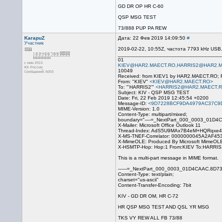
GD DR OP HR C-60
QSP MSG TEST
73/888 PUP PA REW
KarapuZ
Дата: 22 Фев 2019 14:09:50
#
Участник
2019-02-22, 10:55Z, частота 7793 kHz US
___________________________________
01
с июн 2013
KIEV@HAR2.MAECT.RO,HARRIS2@HAR2.M
Юг России
10049
Сообщений: 6003
Received: from KIEV1 by HAR2.MAECT.RO; F
From: "KIEV"
<KIEV@HAR2.MAECT.RO>
To: "'HARRIS2'"
<HARRIS2@HAR2.MAECT.
Subject: KIV - QSP MSG TEST
Date: Fri, 22 Feb 2019 12:45:54 +0200
Message-ID:
<9D7228BCF9DA4979AC37C9
MIME-Version: 1.0
Content-Type: multipart/mixed;
boundary="----=_NextPart_000_0003_01D4
X-Mailer: Microsoft Office Outlook 11
Thread-Index: AdS5U9MAx7B4eM+HQRqxe4
X-MS-TNEF-Correlator: 0000000045A2AF
X-MimeOLE: Produced By Microsoft MimeOL
X-HSMTP-Hop: Hop:1 From:KIEV To:HARRIS2
This is a multi-part message in MIME format.
------=_NextPart_000_0003_01D4CAAC.8D7
Content-Type: text/plain;
charset="us-ascii"
Content-Transfer-Encoding: 7bit
KIV - GD DR OM, HR C-72
HR QSP MSG TEST AND QSL YR MSG
TKS VY REW ALL FB 73/88