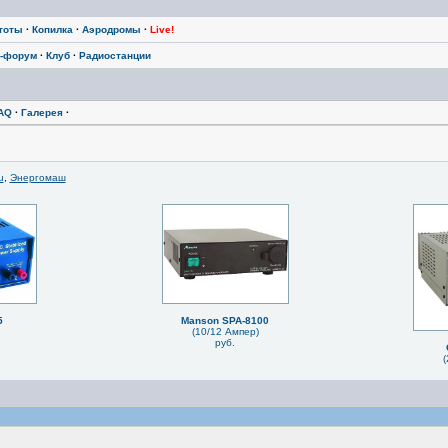
тоты
·
Копилка
·
Аэродромы
·
Live!
-форум
·
Клуб
·
Радиостанции
AQ
·
Галерея
·
u
,
Энергомаш
5
Manson SPA-8100
(10/12 Ампер)
руб.
(