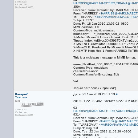
с июн 2013
HARRIS3@HAR3.MAECT.RO,TIRANA@HAR
Юг России
3504
Сообщений: 6003
Received: from Centrala3 by HAR3.MAECT.RO
From: "HARRIS3"
<HARRIS3@HAR3.MAECT
To: "'TIRANA'"
<TIRANA@HAR3.MAECT.RO>
Subject: TEST
Date: Fri, 18 Jan 2019 13:07:02 -0800
MIME-Version: 1.0
Content-Type: multipart/mixed;
boundary="----=_NextPart_000_000C_01D4
X-Mailer: Microsoft Office Outlook, Build 11.0
Thread-Index: AdSvccJfX9593T0KTVmp1uL
X-MS-TNEF-Correlator: 00000000171755
X-MimeOLE: Produced By Microsoft MimeOL
X-HSMTP-Hop: Hop:1 From:HARRIS3 To:TIR
This is a multi-part message in MIME format.
------=_NextPart_000_000C_01D4AF2E.B48
Content-Type: text/plain;
charset="us-ascii"
Content-Transfer-Encoding: 7bit
Vali
Только заголовок и прошёл:(
KarapuZ
Дата: 22 Янв 2019 20:51:13
#
Участник
2019-01-22, 09:40Z, частота 9227 kHz US
___________________________________
03
с июн 2013
HARRIS2@HAR2.MAECT.RO,VARSOVIA@H
Юг России
9314
Сообщений: 6003
Received: from Centrala2 by HAR2.MAECT.R
From: "HARRIS2"
<HARRIS2@HAR2.MAECT
To: "'VARSOVIA'"
<VARSOVIA@HAR2.MAEC
Subject: msg test
Date: Tue, 22 Jan 2019 11:09:20 +0200
MIME-Version: 1.0