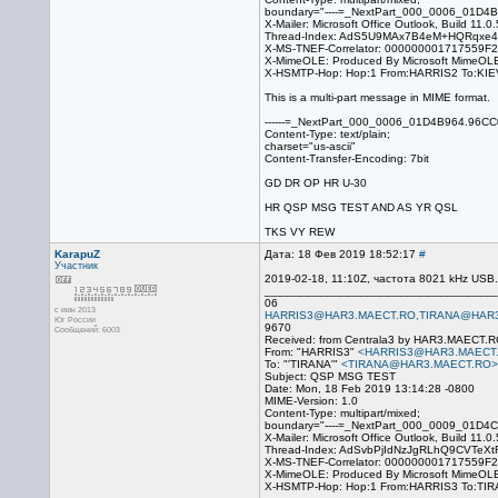
boundary="----=_NextPart_000_0006_01D4
X-Mailer: Microsoft Office Outlook, Build 11.0
Thread-Index: AdS5U9MAx7B4eM+HQRqxe
X-MS-TNEF-Correlator: 00000000171755
X-MimeOLE: Produced By Microsoft MimeOL
X-HSMTP-Hop: Hop:1 From:HARRIS2 To:KIE
This is a multi-part message in MIME format.
------=_NextPart_000_0006_01D4B964.96C
Content-Type: text/plain;
charset="us-ascii"
Content-Transfer-Encoding: 7bit
GD DR OP HR U-30
HR QSP MSG TEST AND AS YR QSL
TKS VY REW
KarapuZ
Дата: 18 Фев 2019 18:52:17
#
Участник
2019-02-18, 11:10Z, частота 8021 kHz US
___________________________________
06
с июн 2013
HARRIS3@HAR3.MAECT.RO,TIRANA@HAR
Юг России
9670
Сообщений: 6003
Received: from Centrala3 by HAR3.MAECT.R
From: "HARRIS3"
<HARRIS3@HAR3.MAECT
To: "'TIRANA'"
<TIRANA@HAR3.MAECT.RO>
Subject: QSP MSG TEST
Date: Mon, 18 Feb 2019 13:14:28 -0800
MIME-Version: 1.0
Content-Type: multipart/mixed;
boundary="----=_NextPart_000_0009_01D4
X-Mailer: Microsoft Office Outlook, Build 11.0
Thread-Index: AdSvbPjIdNzJgRLhQ9CVTe
X-MS-TNEF-Correlator: 00000000171755
X-MimeOLE: Produced By Microsoft MimeOL
X-HSMTP-Hop: Hop:1 From:HARRIS3 To:TIR