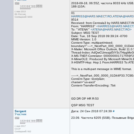
2018-09-18, 06:55Z, частота 8033 kHz US
188-110A:
___________________________________
с июн 2013
01
Юг России
HARRIS3@HAR3.MAECT.RO,ATENA@HAR3
Сообщений: 6003
9514
Received: from Centrala3 by HAR3.MAECT.R
From: "HARRIS3"
<HARRIS3@HAR3.MAECT
To: "'ATENA'"
<ATENA@HAR3.MAECT.RO>
Subject: MSG TEST
Date: Tue, 18 Sep 2018 09:39:24 -0700
MIME-Version: 1.0
Content-Type: multipart/mixed;
boundary="----=_NextPart_000_0000_01D4
X-Mailer: Microsoft Office Outlook, Build 11.0
Thread-Index: AdQwCUmvajd5iYScTHagMo
X-MS-TNEF-Correlator: 00000000171755
X-MimeOLE: Produced By Microsoft MimeOL
X-HSMTP-Hop: Hop:1 From:HARRIS3 To:ATE
This is a multi-part message in MIME format.
------=_NextPart_000_0000_01D44F33.7C9
Content-Type: text/plain;
charset="us-ascii"
Content-Transfer-Encoding: 7bit
GD DR OP HR R-53
QSP MSG TEST
Sergant
Дата: 24 Сен 2018 07:24:39
#
Участник
23.09. Частота 6205 (SSB). Позывные Brig
с мая 2017
CCCP
Сообщений: 552