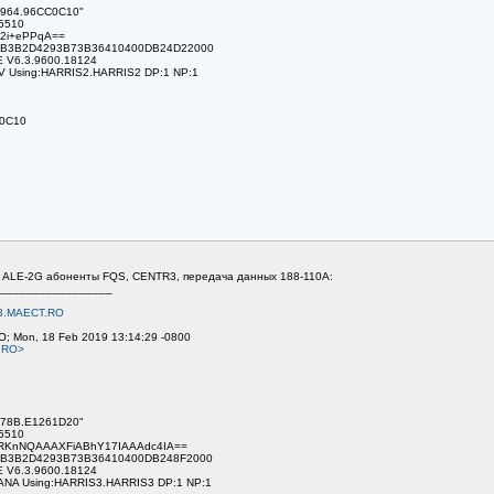
B964.96CC0C10"
.5510
42i+ePPqA==
9F2B3B2D4293B73B36410400DB24D22000
E V6.3.9600.18124
V Using:HARRIS2.HARRIS2 DP:1 NP:1
C0C10
B. ALE-2G абоненты FQS, CENTR3, передача данных 188-110A:
_________________
3.MAECT.RO
O; Mon, 18 Feb 2019 13:14:29 -0800
.RO>
C78B.E1261D20"
.5510
XtRKnNQAAAXFiABhY17IAAAdc4IA==
9F2B3B2D4293B73B36410400DB248F2000
E V6.3.9600.18124
ANA Using:HARRIS3.HARRIS3 DP:1 NP:1