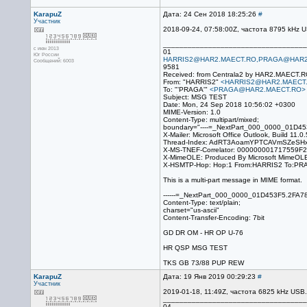
KarapuZ
Дата: 24 Сен 2018 18:25:26
#
Участник
2018-09-24, 07:58:00Z, частота 8795 kHz
___________________________________
с июн 2013
01
Юг России
HARRIS2@HAR2.MAECT.RO,PRAGA@HAR2
Сообщений: 6003
9581
Received: from Centrala2 by HAR2.MAECT.R
From: "HARRIS2"
<HARRIS2@HAR2.MAECT
To: "'PRAGA'"
<PRAGA@HAR2.MAECT.RO>
Subject: MSG TEST
Date: Mon, 24 Sep 2018 10:56:02 +0300
MIME-Version: 1.0
Content-Type: multipart/mixed;
boundary="----=_NextPart_000_0000_01D4
X-Mailer: Microsoft Office Outlook, Build 11.0
Thread-Index: AdRT3AoamYPTCAVmSZeSHx
X-MS-TNEF-Correlator: 00000000171755
X-MimeOLE: Produced By Microsoft MimeOL
X-HSMTP-Hop: Hop:1 From:HARRIS2 To:PR
This is a multi-part message in MIME format.
------=_NextPart_000_0000_01D453F5.2FA7
Content-Type: text/plain;
charset="us-ascii"
Content-Transfer-Encoding: 7bit
GD DR OM - HR OP U-76
HR QSP MSG TEST
TKS GB 73/88 PUP REW
KarapuZ
Дата: 19 Янв 2019 00:29:23
#
Участник
2019-01-18, 11:49Z, частота 6825 kHz US
___________________________________
04