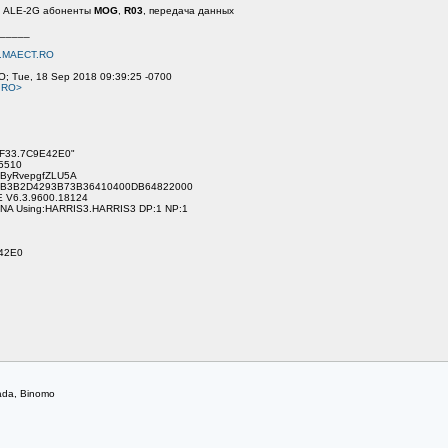
B. ALE-2G абоненты
MOG
,
R03
, передача данных
_____
.MAECT.RO
O; Tue, 18 Sep 2018 09:39:25 -0700
.RO>
4F33.7C9E42E0"
.5510
GByRvepgfZLU5A
9F2B3B2D4293B73B36410400DB64822000
E V6.3.9600.18124
NA Using:HARRIS3.HARRIS3 DP:1 NP:1
E42E0
ada, Binomo