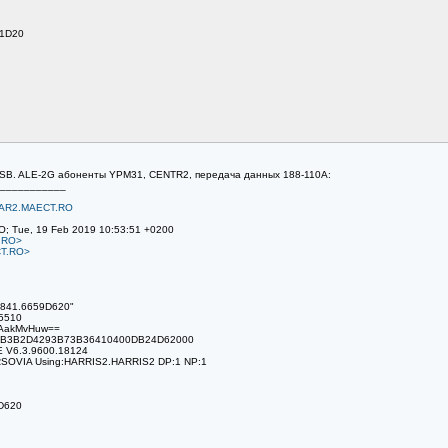
61D20
 USB. ALE-2G абоненты YPM31, CENTR2, передача данных 188-110A:
___________
AR2.MAECT.RO
O; Tue, 19 Feb 2019 10:53:51 +0200
.RO>
T.RO>
C841.6659D620"
.5510
NAakMvHuw==
9F2B3B2D4293B73B36410400DB24D62000
E V6.3.9600.18124
RSOVIA Using:HARRIS2.HARRIS2 DP:1 NP:1
D620