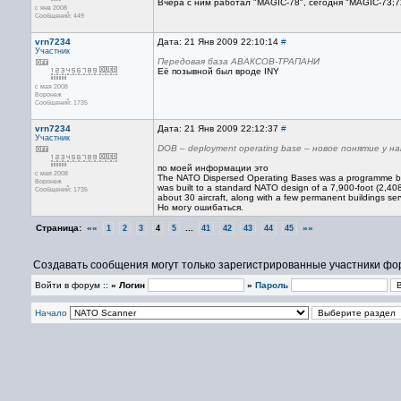
Вчера с ним работал "MAGIC-78", сегодня "MAGIC-73;7
с янв 2008
Сообщений: 449
vrn7234
Дата: 21 Янв 2009 22:10:14
#
Участник
Передовая база АВАКСОВ-ТРАПАНИ
Её позывной был вроде INY
с мая 2008
Воронеж
Сообщений: 1735
vrn7234
Дата: 21 Янв 2009 22:12:37
#
Участник
DOB – deployment operating base – новое понятие у н
по моей информации это
с мая 2008
The NATO Dispersed Operating Bases was a programme be
Воронеж
was built to a standard NATO design of a 7,900-foot (2,40
Сообщений: 1735
about 30 aircraft, along with a few permanent buildings serv
Но могу ошибаться.
Страница:
««
...
»»
1
2
3
4
5
41
42
43
44
45
Создавать сообщения могут только зарегистрированные участники фо
Войти в форум ::
» Логин
»
Пароль
Начало