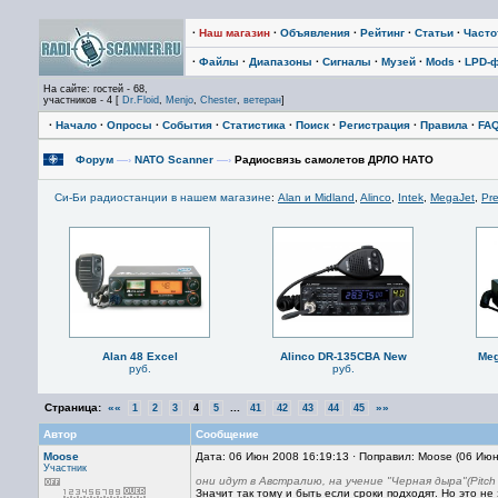
·
Наш магазин
·
Объявления
·
Рейтинг
·
Статьи
·
Част
·
Файлы
·
Диапазоны
·
Сигналы
·
Музей
·
Mods
·
LPD-
На сайте: гостей - 68,
участников - 4 [
Dr.Floid
,
Menjo
,
Chester
,
ветеран
]
·
Начало
·
Опросы
·
События
·
Статистика
·
Поиск
·
Регистрация
·
Правила
·
FA
Форум
—›
NATO Scanner
—›
Радиосвязь самолетов ДРЛО НАТО
Си-Би радиостанции в нашем магазине
:
Alan и Midland
,
Alinco
,
Intek
,
MegaJet
,
Pre
Alan 48 Excel
Alinco DR-135CBA New
Meg
руб.
руб.
Страница:
««
...
»»
1
2
3
4
5
41
42
43
44
45
Автор
Сообщение
Moose
Дата: 06 Июн 2008 16:19:13 · Поправил: Moose (06 Ию
Участник
они идут в Австралию, на учение "Черная дыра"(Pitch
Значит так тому и быть если сроки подходят. Но это н