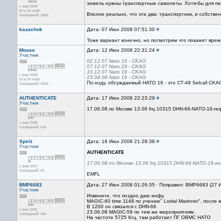
земель нужны транспортные самолеты. Хотя-бы для пере
с мар 2008
53 и 54 north
Вполне реально, что эти два: транспортник, и собстве
Сообщений: 2605
kazachok
Дата: 07 Июн 2008 07:51:30
#
Тоже вариант конечно, но посмотрим что покажет время 
Moose
Дата: 12 Июн 2008 22:31:24
#
Участник
02.12.07 Nato 16 - CKAG
07.12.07 Nato 29 - CKAG
10.12.07 Nato 16 - CKAG
с мар 2008
23.04.08 Nato 16 - CKAG
53 и 54 north
По-ходу, обсуждаемый НАТО 16 - это СТ-49 Selcall CKA
Сообщений: 2605
AUTHENTICATE
Дата: 17 Июн 2008 22:23:29
#
Участник
17.06.08.по Москве 13.06 frq.10315 DHN-66-NATO-16-req
с мар 2008
Сообщений: 524
Spirit
Дата: 18 Июн 2008 21:28:38
#
Участник
AUTHENTICATE
17.06.08.по Москве 13.06 frq.10315 DHN-66-NATO-16-req
с фев 2007
Сообщений: 93
EMFL
BMP6683
Дата: 27 Июн 2008 01:26:35 · Поправил: BMP6683 (27 
Участник
Извините, что поздно даю инфу.
MAGIC-60 time 1148 по учению" Loirial Marinner", после
В 1200 он связался с DHN-66
с янв 2008
23.06.08 MAGIC-59 по тем же мероприятиям .
Сообщений: 449
На частоте 5725 Кгц, там работает ПГ ОВМС НАТО