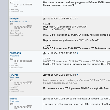
Насколько я знаю , сейчас разделить Е-3A на Е-3D очен
Можно привязать их по ALE
с янв 2008
Сообщений: 449
sibirjac
Дата: 15 Окт 2008 16:42:16
#
Модератор раздела
16.30
Радиосеть "Самолетов ДРЛО НАТО"
Частота 6690 кГц, USB.
с фев 2007
Санкт-Петербург
MAGIC 56 - самолет E-3A НАТО (очень громко), связь с 
Сообщений: 8149
Вероятно он же работает на 8981 кГц - Линк11
16.39
MAGIC 59 - самолет E-3A НАТО, связь с УС Гейленкирхе
BMP6683
Дата: 16 Окт 2008 12:30:37
#
Участник
16.39
MAGIC 59 - самолет E-3A НАТО, связь с УС Гейленкирх
MAGIC 59-работал над Польшей по тренировке ПВО РП
с янв 2008
Сообщений: 449
РУБИН
Дата: 16 Окт 2008 18:57:04
#
Участник
Насколько я знаю , сейчас разделить Е-3A на Е-3D оч
Можно привязать их по ALE
с янв 2007
Позывные в але и ТЛФ разные ZH-103 и magic-62/ Так к
Из России
Сообщений: 2272
Moose
Дата: 16 Окт 2008 20:15:02 · Поправил: Moose (16 Окт 
Участник
Так он и есть! Бортовой номер ZH-103 - есть Sentry AE