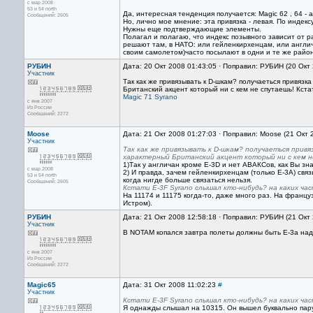
с мар 2008
53 и 54 north
Да, интересная тенденция получается: Magic 62 , 64 - 
Сообщений: 2605
Но, лично мое мнение: эта привязка - левая. По инд
Нужны еще подтверждающие элементы.
Полагал и полагаю, что индекс позывного зависит от р
решают там, в НАТО: или гейленкирхенцам, или англич
своим самолетом)часто посылают в одни и те же районы
РУБИН
Дата: 20 Окт 2008 01:43:05 · Поправил: РУБИН (20 Окт
Участник
Так как же привязывать к D-шкам? получаеться привяз
Британский акцент который ни с кем не спутаешь! Кста
Magic 71 Syrano
с янв 2007
Из России
Сообщений: 2272
Moose
Дата: 21 Окт 2008 01:27:03 · Поправил: Moose (21 Окт 
Участник
Так как же привязывать к D-шкам? получаеться прив
характерный Британский акцент который ни с кем н
1)Так у англичан кроме E-3D и нет АВАКСов, как Вы зн
с мар 2008
2) И правда, зачем гейленкирхенцам (только Е-3А) свя
53 и 54 north
когда нигде больше связаться нельзя.
Сообщений: 2605
Кстати E-3F Syrano слышал кто-нибудь? на каких ча
На 11174 и 11175 когда-то, даже много раз. На францу
Истром).
РУБИН
Дата: 21 Окт 2008 12:58:18 · Поправил: РУБИН (21 Окт
Участник
В NOTAM копался завтра полеты должны быть Е-3a над 
с янв 2007
Из России
Сообщений: 2272
Magic65
Дата: 31 Окт 2008 11:02:23
#
Участник
Кстати E-3F Syrano слышал кто-нибудь? на каких ча
Я однажды слышал на 10315. Он вышел буквально пару р