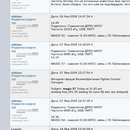
частоту, потому что на остальных известных мне часто
с авг 2007
Кстати, было обидно, что его нам не подтвердили, пото
Смоленск, Россия
Сообщений: 27
sibirjac
Дата: 04 Ноя 2008 14:47:34
#
Модератор раздела
14.45
Радиосеть "Самолетов ДРЛО НАТО"
Частота 10315 кГц, USB, RATT.
с фев 2007
Санкт-Петербург
MAGIC 61 - самолет E-3A НАТО, связь с УС Гейленкирхе
Сообщений: 8149
sibirjac
Дата: 07 Янв 2009 14:18:55
#
Модератор раздела
Радиосеть "Самолетов ДРЛО НАТО"
Частота 6690 кГц, USB, RATT.
14.10
с фев 2007
Санкт-Петербург
MAGIC 57 - самолет E-3A НАТО, связь с УС Гейленкирхе
Сообщений: 8149
sibirjac
Дата: 07 Янв 2009 15:27:54
#
Модератор раздела
Интернет-форум Великобритании Fighter Control
Сегодня.
с фев 2007
Subject:
magic 57
Today at 11:45 am
Санкт-Петербург
working freq 261.35 waiting for razor flt[ who are delayed]
Сообщений: 8149
sibirjac
Дата: 07 Янв 2009 16:37:35
#
Модератор раздела
Радиосеть "Самолетов ДРЛО НАТО"
Частота 6690 кГц, USB, RATT.
с фев 2007
16.34
Санкт-Петербург
MAGIC 64 - самолет E-3A НАТО, связь с УС Гейленкирхе
Сообщений: 8149
Learjet
Дата: 19 Янв 2009 23:54:09
#