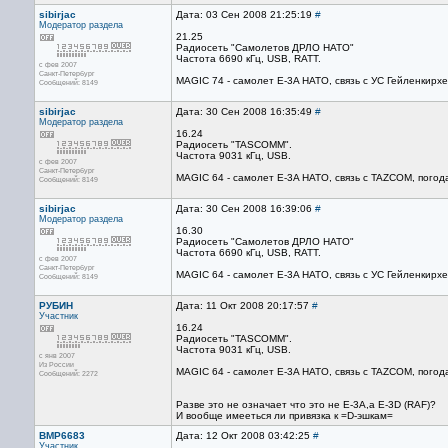
sibirjac
Дата: 03 Сен 2008 21:25:19
#
Модератор раздела
21.25
Радиосеть "Самолетов ДРЛО НАТО"
Частота 6690 кГц, USB, RATT.
с фев 2007
Санкт-Петербург
MAGIC 74 - самолет E-3A НАТО, связь с УС Гейленкирхе
Сообщений: 8149
sibirjac
Дата: 30 Сен 2008 16:35:49
#
Модератор раздела
16.24
Радиосеть "TASCOMM".
Частота 9031 кГц, USB.
с фев 2007
Санкт-Петербург
MAGIC 64 - самолет E-3A НАТО, связь с TAZCOM, по
Сообщений: 8149
sibirjac
Дата: 30 Сен 2008 16:39:06
#
Модератор раздела
16.30
Радиосеть "Самолетов ДРЛО НАТО"
Частота 6690 кГц, USB, RATT.
с фев 2007
Санкт-Петербург
MAGIC 64 - самолет E-3A НАТО, связь с УС Гейленкирхе
Сообщений: 8149
РУБИН
Дата: 11 Окт 2008 20:17:57
#
Участник
16.24
Радиосеть "TASCOMM".
Частота 9031 кГц, USB.
с янв 2007
Из России
MAGIC 64 - самолет E-3A НАТО, связь с TAZCOM, по
Сообщений: 2272
Разве это не означает что это не E-3A,а E-3D (RAF)?
И вообще имееться ли привязка к =D-эшкам=
BMP6683
Дата: 12 Окт 2008 03:42:25
#
Участник