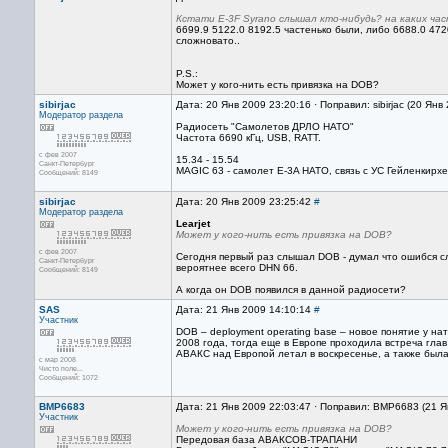
Кстати E-3F Syrano слышал кто-нибудь? на каких ча
6699.9 5122.0 8192.5 частенько были, либо 6688.0 472
сложновато..
P.S.:
Может у кого-нить есть привязка на DOB?
sibirjac
Дата: 20 Янв 2009 23:20:16 · Поправил: sibirjac (20 Янв
Модератор раздела
Радиосеть "Самолетов ДРЛО НАТО"
Частота 6690 кГц, USB, RATT.
с фев 2007
15.34 - 15.54
Санкт-Петербург
MAGIC 63 - самолет E-3A НАТО, связь с УС Гейленкирхе
Сообщений: 8149
sibirjac
Дата: 20 Янв 2009 23:25:42
#
Модератор раздела
Learjet
Может у кого-нить есть привязка на DOB?
с фев 2007
Сегодня первый раз слышал DOB - думал что ошибся сл
Санкт-Петербург
вероятнее всего DHN 66.
Сообщений: 8149
А когда он DOB появился в данной радиосети?
SAS
Дата: 21 Янв 2009 14:10:14
#
Участник
DOB – deployment operating base – новое понятие у на
2008 года, тогда еще в Европе проходила встреча гла
АВАКС над Европой летал в воскресенье, а также была
с мар 2008
Чисто поле...
Сообщений: 1072
BMP6683
Дата: 21 Янв 2009 22:03:47 · Поправил: BMP6683 (21 Я
Участник
Может у кого-нить есть привязка на DOB?
Передовая база АВАКСОВ-ТРАПАНИ