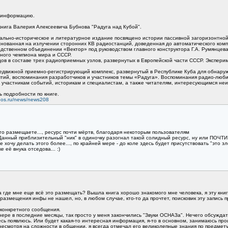
у информацию.
книга Валерия Алексеевича Бубнова "Радуга над Кубой".
тально-историческое и литературное издание посвящено истории пассивной загоризонтно
нованная на излучении сторонних КВ радиостанций, доведенная до автоматического комп
дственном объединении «Вектор» под руководством главного конструктора Г.А. Румянцева
тного чемпиона мира и СССР.
одов в составе трех радиоприемных узлов, развернутых в Европейской части СССР. Экспер
редвижной приемно-регистрирующий комплекс, развернутый в Республике Куба для обнаруж
тий, воспоминания разработчиков и участников темы «Радуга». Воспоминания радио-люби
участникам событий, историкам и специалистам, а также читателям, интересующимся неи
ь подробности по книге.
nos.ru/news/news208
то размещаете..., ресурс почти мёртв, благодаря некоторым пользователям
 Данный приблизительный "ник" в одиночку разогнал такой солидный ресурс, ну или ПОЧТИ
и не хочу делать этого более..., по крайней мере - до коле здесь будет присутствовать "эт
 её внука отседова... :)
а где мне еще всё это размещать? Вышла книга хорошо знакомого мне человека, я эту кни
размещения инфы не нашел, но, в любом случае, кто-то да прочтет, поисковик эту запись пр
о конкретного сообщения.
ере в последние месяцы, так просто у меня закончились "Звуки ОСНАЗа". Нечего обсуждать,
десь появлюсь. Или будет какая-то интересная информация, я-то в основном, занимаюсь пр
 несмотря на сложности в общении, я всегда отмечал его великолепные знания по предмету