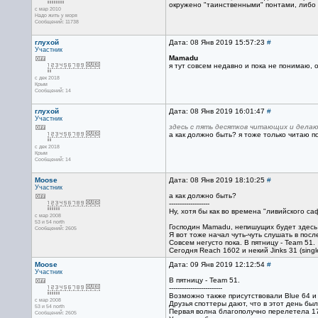
окружено "таинственными" понтами, либо
с мар 2010
Надо жить у моря
Сообщений: 11738
глухой
Дата: 08 Янв 2019 15:57:23
#
Участник
Mamadu
я тут совсем недавно и пока не понимаю, 
с дек 2018
Крым
Сообщений: 14
глухой
Дата: 08 Янв 2019 16:01:47
#
Участник
здесь с пять десятков читающих и делаю
а как должно быть? я тоже только читаю п
с дек 2018
Крым
Сообщений: 14
Moose
Дата: 08 Янв 2019 18:10:25
#
Участник
а как должно быть?
-------------------
Ну, хотя бы как во времена "ливийского с
с мар 2008
53 и 54 north
Господин Mamadu, непишущих будет здесь в
Сообщений: 2605
Я вот тоже начал чуть-чуть слушать в пос
Совсем негусто пока. В пятницу - Team 51.
Сегодня Reach 1602 и некий Jinks 31 (single,
Moose
Дата: 09 Янв 2019 12:12:54
#
Участник
В пятницу - Team 51.
-------------------------
Возможно также присутствовали Blue 64 и 6
с мар 2008
Друзья споттеры дают, что в этот день бы
53 и 54 north
Первая волна благополучно перелетела 17 д
Сообщений: 2605