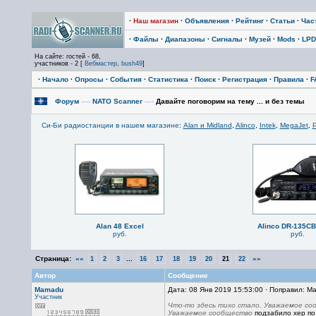
·
Наш магазин
·
Объявления
·
Рейтинг
·
Статьи
·
Час
·
Файлы
·
Диапазоны
·
Сигналы
·
Музей
·
Mods
·
LPD
На сайте: гостей - 68,
участников - 2 [
Вебмастер
,
bush49
]
·
Начало
·
Опросы
·
События
·
Статистика
·
Поиск
·
Регистрация
·
Правила
·
F
Форум
—›
NATO Scanner
—›
Давайте поговорим на тему ... и без темы
Си-Би радиостанции в нашем магазине
:
Alan и Midland
,
Alinco
,
Intek
,
MegaJet
,
P
Alan 48 Excel
Alinco DR-135C
руб.
руб.
Страница:
««
...
»»
1
2
3
16
17
18
19
20
21
22
Автор
Сообщение
Mamadu
Дата: 08 Янв 2019 15:53:00 · Поправил: M
Участник
Что-то здесь тихо стало. Уважаемое со
Уважаемое сообщество
подзабило хер по 