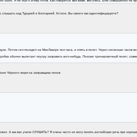
о было. Я не был к этому готов. Как говорится, век живи, век учись. Блю совершенно не пр
 слышать над Турцией и Болгарией. Кстати, Вы своего как идентифицируете?
здухе. Потом сел-посидел на Мак-Гваере пол-часа, и опять в полет. Через несколько часов
тройка обычно вылетает поутру заправить кого-нибудь. Похоже тренировочный полет, совм
йоне Чёрного моря на заправщика похож
жил. А как вас учили СЛУШАТЬ? Я очень часто не могу понять английскую речь при хорошем