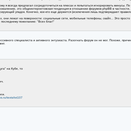
ому я всегда предлагал сосредоточиться на плюсах и попытаться игнорировать минусы. По
 к сожалению, это общеинтернетовская тенденция в отношении форумов phpBB в частности,
ссирующий упадок. Конечно, кое-кто еще держится (исключения лишь подтверждают правил
ах, они лежат на поверхности: социальные сети, мобильные телефоны, скайп… Это просто
й последнему пожеланию: "Всех благ!"
ссивного специалиста и активного энтузиаста. Разогнать форум он не мог. Похоже, причин
ект.
уга" на Кубе, то
ич.
иги.
s.ru/texts/txt107