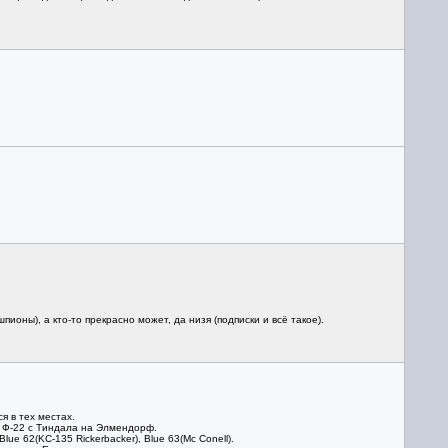
оны), а кто-то прекрасно может, да низя (подписки и всё такое).
я в тех местах.
и Ф-22 с Тиндала на Элмендорф.
e 62(KC-135 Rickerbacker), Blue 63(Mc Conell).