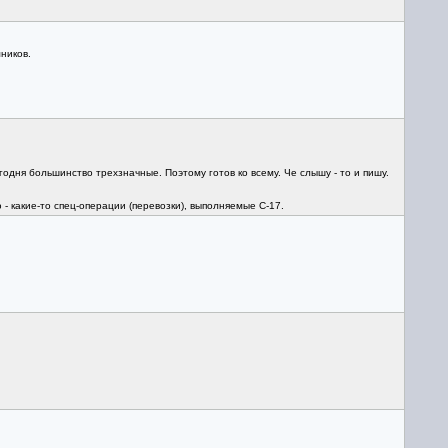
ников.
одня большинство трехзначные. Поэтому готов ко всему. Че слышу - то и пишу.
 - какие-то спец-операции (перевозки), выполняемые С-17.