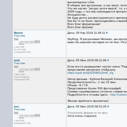
высокопарных слов.
В общем, все мы разные, и нас мало, поэт
Что же насчет "ресурс почти мертв", то,
2009 годы, с тех пор наблюдается прогре
большинство…
Не буду долго распространяться о причин
Как бы то ни было, присоединяюсь к ваше
Всех благ форумчанам!
Всех благ форуму!
Moose
Дата: 29 Апр 2019 11:48:11
#
Участник
SkyKing. Я расцениваю Mamadu, как прогре
каких бы широких взглядов он ни был. Респ
с мар 2008
53 и 54 north
Сообщений: 2605
amk
Дата: 05 Июн 2019 08:11:08
#
Участник
Если кто-то размышляет насчет книги "Рад
представляю авторское слайд-шоу
https://yadi.sk/i/jGD30BO16mK_Kg
с фев 2008
Санкт-Петербург
Автор фильма - Бубнов Валерий Алексеев
Сообщений: 964
Продолжительность - 1 час 22 мин.
Объем - 8,7 Гб.
Представлено более 500 фотографий.
Снимки сгруппированы согласно главам кн
Подробности и отзывы здесь -
http://cubano
Желаю приятного просмотра!
asv
Дата: 05 Июн 2019 08:51:05
#
Участник
Разогнать форум он не мог.
Хотя очень старался.
с апр 2008
Сообщений: 1566