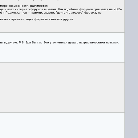
 мере возможности, разумеется.
 да и всех интернет-форумов в целом. Пик подобных форумов пришелся на 2005-
о) и Радиосканнер – пример, скорее, "долгоиграющего" форума, но
 веяние времени, одни форматы сменяют другие.
ы в другом. P.S. Зря Вы так. Это утонченная душа с патриотическими нотками,