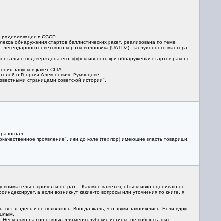
й радиолокации в СССР.
лекса обнаружения стартов баллистических ракет, реализована по теме
, легендарного советского коротковолновика (UA1DZ), заслуженного мастера
иментально подтверждена его эффективность при обнаружении стартов ракет с
ения запусков ракет США.
телей о Георгии Алексеевиче Румянцеве.
звестными страницами советской истории".
 разогнал.
о злокачественное проявление", или до коле (тех пор) имеющие власть товарищи,
гу внимательно прочел и не раз… Как мне кажется, объективно оцениваю ее
оиндексирует, а если возникнут какие-то вопросы или уточнения по книге, я
 вот я здесь и не появляюсь. Иногда жаль, что звуки закончились. Если вдруг
ошлым.
. Несколько раз он открыл для меня глубокие истины, не побоюсь этих