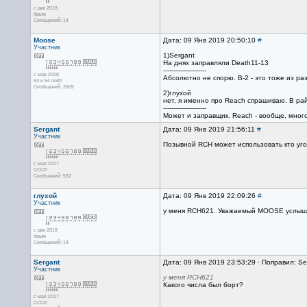
с дек 2018
Крым
Сообщений: 14
Moose
Дата: 09 Янв 2019 20:50:10
#
Участник
1)Sergant
На днях заправляли Death11-13
---------------------
с мар 2008
Абсолютно не спорю. В-2 - это тоже из раз
53 и 54 north
Сообщений: 2605
2)глухой
нет, я именно про Reach спрашиваю. В ра
---------------------
Может и заправщик. Reach - вообще, много
Sergant
Дата: 09 Янв 2019 21:56:11
#
Участник
Позывной RCH может использовать кто уго
с мая 2017
CCCP
Сообщений: 552
глухой
Дата: 09 Янв 2019 22:09:26
#
Участник
у меня RCH621. Уважаемый MOOSE услыша
с дек 2018
Крым
Сообщений: 14
Sergant
Дата: 09 Янв 2019 23:53:29 · Поправил: Se
Участник
у меня RCH621
Какого числа был борт?
с мая 2017
CCCP