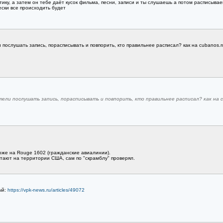
ку, а затем он тебе даёт кусок фильма, песни, записи и ты слушаешь а потом расписывае
ски все происходить будет
 послушать запись, порасписывать и повпорить, кто правильнее расписал? как на cubanos.r
ели послушать запись, порасписывать и повпорить, кто правильнее расписал? как на c
оже на Rouge 1602 (гражданские авиалинии).
етают на территории США, сам по "скрамблу" проверял.
ый:
https://vpk-news.ru/articles/49072