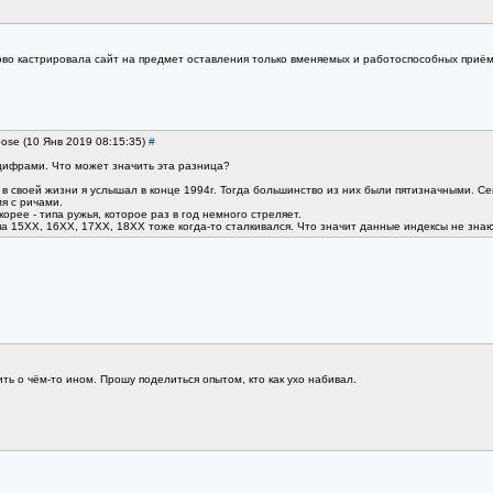
во кастрировала сайт на предмет оставления только вменяемых и работоспособных приём
oose (10 Янв 2019 08:15:35)
#
ифрами. Что может значить эта разница?
в своей жизни я услышал в конце 1994г. Тогда большинство из них были пятизначными. Сег
я с ричами.
скорее - типа ружья, которое раз в год немного стреляет.
ипа 15ХХ, 16ХХ, 17ХХ, 18ХХ тоже когда-то сталкивался. Что значит данные индексы не знаю
ить о чём-то ином. Прошу поделиться опытом, кто как ухо набивал.