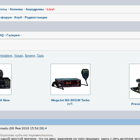
тоты
·
Копилка
·
Аэродромы
·
Live!
-форум
·
Клуб
·
Радиостанции
AQ
·
Галерея
·
resident
,
Yosan
,
Беркут
,
Таис
BA New
MegaJet MJ-3031M Turbo
руб.
Presi
amadu (08 Янв 2019 15:54:26)
#
общество куда-то переместилось.
одной простой причине, что на двух, максимум на трёх пишущих, здесь с пять десятков чи