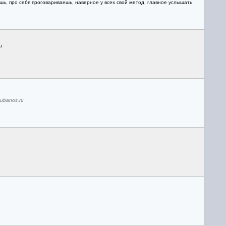
шь, про себя проговариваешь, наверное у всех свой метод, главное услышать
u
ubanos.ru