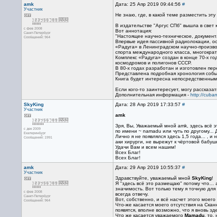
amk
Дата: 25 Апр 2019 09:44:56
#
Участник
Не знаю, где, в какой теме разместить эт
В издательстве "Аргус СПб" вышла в свет 
с фев 2008
Вот аннотация:
Санкт-Петербург
"Настоящее научно-техническое, докумен
Сообщений: 964
Впервые идея пассивной радиолокации, ос
«Радуга» в Ленинградском научно-произво
спорта международного класса, многокра
Комплекс «Радуга» создан в конце 70-х г
космодромов и полигонов СССР.
В 80-х годах разработан и изготовлен пе
Представлена подробная хронология собы
Книга будет интересна непосредственным 
Если кого-то заинтересует, могу рассказат
Дополнительная информация -
http://cuba
SkyKing
Дата: 28 Апр 2019 17:33:57
#
Участник
amk
Зря, Вы, Уважаемый мной amk, здесь всё э
с дек 2009
по имени ~ namadu или чуть по другому...
Екатеринбург
Лично я не появлялся здесь 1,5 года... , 
Сообщений: 1991
аки хирурги, не вырежут к чёртовой бабушке
Удачи Вам и всем нашим!
Всех Благ!
Всех Благ!
amk
Дата: 29 Апр 2019 10:55:37
#
Участник
Здравствуйте, уважаемый мной
SkyKing
!
Я "здесь всё это размещаю" потому что… 
значимость. Вот только тему я точную для 
с фев 2008
всегда отвечу.
Санкт-Петербург
Вот, собственно, и всё насчет этого моег
Сообщений: 964
Что-же касается моего отсутствия на Сканн
появятся, вполне возможно, что я вновь з
Что же касается уважаемого
Mamadu
, то,