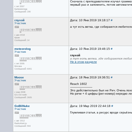
Сначала с преподавателем изучал граммати
первый раз и запомнить, потом автоматиче
с окт 2007
Калининград
Сообщений: 190
глухой
Дата: 10 Янв 2019 19:18:17
#
Участник
а тут есть ветка, где собираются любители
с дек 2018
Крым
Сообщений: 14
meteorolog
Дата: 10 Янв 2019 19:46:15
#
Участник
глухой
а тут есть ветка, где собираются любит
Не в этом разделе
с окт 2005
Москва
Сообщений: 6001
Moose
Дата: 18 Янв 2019 19:36:51
#
Участник
Reach 1602
-------------------------
Это действительно был не Рич. Очень пох
с мар 2008
Но ричи + 4 цифры (рег-номер) нередко л
53 и 54 north
Сообщений: 2605
GoBliNuke
Дата: 19 Мар 2019 22:44:18
#
Участник
Глумливая статья, а ресурс вроде серьёзн
с авг 2012
RadioAlert.ru
Сообщений: 944