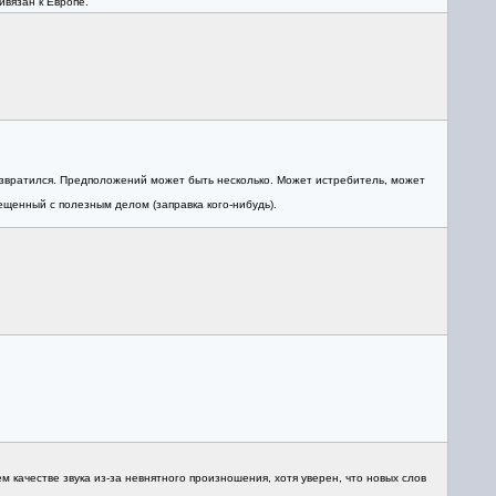
ивязан к Европе.
 возвратился. Предположений может быть несколько. Может истребитель, может
ещенный с полезным делом (заправка кого-нибудь).
 качестве звука из-за невнятного произношения, хотя уверен, что новых слов