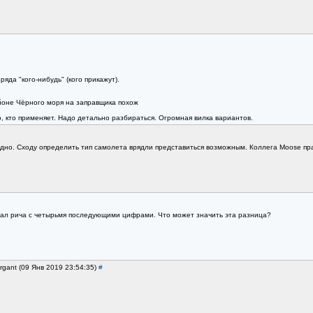
ряда "кого-нибудь" (кого прикажут).
йоне Чёрного моря на заправщика похож
, кто применяет. Надо детально разбираться. Огромная вилка вариантов.
дно. Сходу определить тип самолета врядли представиться возможным. Коллега Moose пр
л рича с четырьмя последующими цифрами. Что может значить эта разница?
rgant (09 Янв 2019 23:54:35)
#