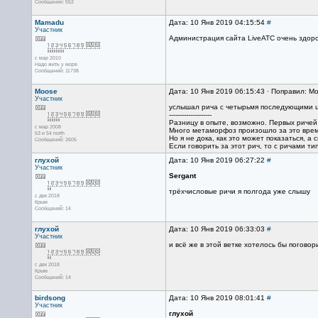
Сообщений: 552
Mamadu
Дата: 10 Янв 2019 04:15:54
#
Участник
Администрация сайта LiveATC очень здоро
с мар 2010
Надо жить у моря
Сообщений: 11738
Moose
Дата: 10 Янв 2019 06:15:43 · Поправил: M
Участник
услышал рича с четырьмя последующими ц
--------------------
Разницу в опыте, возможно. Первых ричей 
с мар 2008
Много метаморфоз произошло за это врем
53 и 54 north
Но я не дока, как это может показаться, а 
Сообщений: 2605
Если говорить за этот рич, то с ричами т
глухой
Дата: 10 Янв 2019 06:27:22
#
Участник
Sergant
трёхчисловые ричи я полгода уже слышу
с дек 2018
Крым
Сообщений: 14
глухой
Дата: 10 Янв 2019 06:33:03
#
Участник
и всё же в этой ветке хотелось бы поговор
с дек 2018
Крым
Сообщений: 14
birdsong
Дата: 10 Янв 2019 08:01:41
#
Участник
глухой