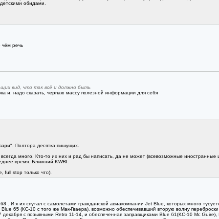
 детскими обидами.
о чём речь
щих вид, что так всё и должно быть
ока и, надо сказать, черпаю массу полезной информации для себя
афари". Полтора десятка пишущих.
сегда много. Кто-то их них и рад бы написать, да не может (всевозможные иностранные шпи
леднее время. Ближний KWRI.
 full stop только что).
8 . И я их спутал с самолетами гражданской авиакомпании Jet Blue, которых много тусуетс
л Blue 65 (КС-10 с того же Мак-Гваера), возможно обеспечивавший вторую волну переброск
екабря с позывными Retro 11-14, и обеспеченная заправщиками Blue 61(KC-10 Mc Guire), Blu