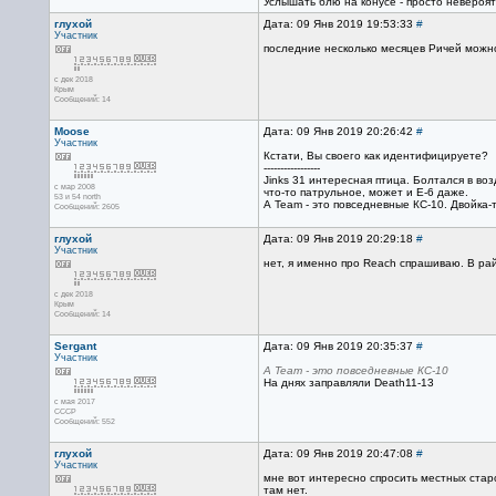
Услышать блю на конусе - просто невероятн
глухой
Дата: 09 Янв 2019 19:53:33
#
Участник
последние несколько месяцев Ричей можно
с дек 2018
Крым
Сообщений: 14
Moose
Дата: 09 Янв 2019 20:26:42
#
Участник
Кстати, Вы своего как идентифицируете?
-----------------
Jinks 31 интересная птица. Болтался в во
с мар 2008
что-то патрульное, может и Е-6 даже.
53 и 54 north
А Team - это повседневные КС-10. Двойка-
Сообщений: 2605
глухой
Дата: 09 Янв 2019 20:29:18
#
Участник
нет, я именно про Reach спрашиваю. В ра
с дек 2018
Крым
Сообщений: 14
Sergant
Дата: 09 Янв 2019 20:35:37
#
Участник
А Team - это повседневные КС-10
На днях заправляли Death11-13
с мая 2017
CCCP
Сообщений: 552
глухой
Дата: 09 Янв 2019 20:47:08
#
Участник
мне вот интересно спросить местных старо
там нет.