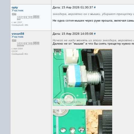
opty
Дата: 15 Апр 2026 01:30:37
#
Участник
энкодера, вероятно он с мышки, убирают трещетку 
Не одна сотня мышек через руки прошла, включая самы
с авг 2007
Сообщений: 385
vovan58
Дата: 15 Апр 2026 14:05:08
#
Участник
Ничего не надо менять из этого энкодера, вероятн
Далеко не от "мышки" и что бы снять трещетку нужно 
с июл 2004
СССР
Сообщений: 851