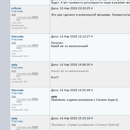
будет. А вот громкость регулируется чаще в режиме пр
rx9cim
Дата: 13 Апр 2026 23:03:25
#
Участник
Это уже сделано в инженерной прошивке. Громкость/ч
с авг 2013
Екатеринбург
Сообщений: 695
Voevoda
Дата: 14 Апр 2026 12:14:27
#
Участник
Получил.
Какой же он малюсенький.
с фев 2019
Саки
Сообщений: 1059
opty
Дата: 14 Апр 2026 14:08:30
#
Участник
Какой же он малюсенький.
Кто?!
с авг 2007
Сообщений: 385
Voevoda
Дата: 14 Апр 2026 14:52:49
#
Участник
opty
Приемник, я думал размером с Санжин будет))
с фев 2019
Саки
Сообщений: 1059
opty
Дата: 14 Апр 2026 15:23:18
#
Участник
Приемник, я думал размером с Санжин будет))