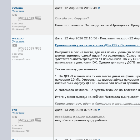
rx9cim
Дата: 12 Апр 2026 20:39:45
#
Участник
Откуда они берутся?
с авг 2013
Ничего страшного. Это люди эпохи вЫрождения. Прод
Екатеринбург
Сообщений: 695
wazzoo
Дата: 12 Апр 2026 22:10:56 · Поправил: wazzoo (12 Апр
Участник
Сравнил чуйку на телескоп на ДВ и СВ у Литемалы с
Выбрался в лес - в место, где нет помех. День (за пол
с авг 2016
шумов примерно самый низкий из возможных. Самое то
Псков
чувствительность требуется от приемников. Но и у DS
Сообщений: 7674
использовать для ловли DX. Однако динамик у ДСП3 зв
Так же отмечу два момента:
1. На ДСП-3 в таком вот тихом месте днем на фоне шу
примерно 10 кГц. Уровень над шумом эфира примерно о
Литемалы к корпусу ДСП-3 - можно эти помехи принять н
2. Литемала немного, но чувствительнее на телескоп 
Итого у меня выводы на сейчас: Литемала выигрывает у
Примечание: речь идет о Литемале с экранированным
r75
Дата: 13 Апр 2026 07:05:20
#
Участник
доработки я ранее выкладывал.
надо было сравнить до доработки
с авг 2018
Белгород
Сообщений: 747