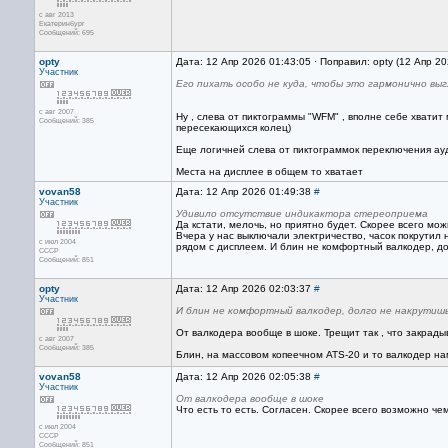
с авг 2013
Екатеринбург
Сообщений: 695
opty
Дата: 12 Апр 2026 01:43:05 · Поправил: opty (12 Апр 2
Участник
Его пихать особо не куда, чтобы это гармонично выг
с авг 2007
Ну , слева от пиктограммы "WFM" , вполне себе хватит
Сообщений: 385
пересекающихся колец)
Еще логичней слева от пиктограммок переключения ау
Места на дисплее в общем то хватает
vovan58
Дата: 12 Апр 2026 01:49:38
#
Участник
Удивило отсутствие индикактора стереоприема
Да кстати, мелочь, но приятно будет. Скорее всего мо
Вчера у нас выключали электричество, часок покрутил 
с июл 2004
рядом с дисплеем. И блин не комфортный валкодер, до
СССР
Сообщений: 851
opty
Дата: 12 Апр 2026 02:03:37
#
Участник
И блин не комфортный валкодер, долго не накрутишь
От валкодера вообще в шоке. Трещит так , что закрады
с авг 2007
Сообщений: 385
Блин, на массовом копеечном ATS-20 и то валкодер на
vovan58
Дата: 12 Апр 2026 02:05:38
#
Участник
От валкодера вообще в шоке
Что есть то есть. Согласен. Скорее всего возможно чем
с июл 2004
СССР
Сообщений: 851