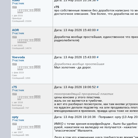
Хайо
Дата: 13 Апр 2026 10:59:58
#
Участник
r75
про собственные помехи без доработок написано то мно
достаточное описание. Тем более, что доработка не к
с дек 2015
Оренбург
Сообщений: 21534
AOR
Дата: 13 Апр 2026 15:40:00
#
Участник
Доработка вообще простейшая, единственное что прихо
радиолюбителя)
с окт 2003
Сообщений: 14674
Voevoda
Дата: 13 Апр 2026 15:43:00
#
Участник
Доработка вообще простейшая
Мал золотник - да дорог.
с фев 2019
Саки
Сообщений: 1059
r75
Дата: 13 Апр 2026 19:06:52
#
Участник
токопроводящий прозрачный пластик
цены конские у этого пластика.
жаль он не валяется в тумбочке.
с авг 2018
а вот кто разбирал посмотрели, как там кнопки устрое
Белгород
на кудасен делали подсветку. на али продавалась плат
Сообщений: 747
впендюривания в приемник. правда цена тоже не копее
opty
Дата: 13 Апр 2026 19:16:36 · Поправил: opty (13 Апр 2
Участник
ИМХО с точки зрения юзерфрейндли , было бы удобно п
рукой, нажатием на валкодер не получается - нажатие 
"классическом" Малахите.
с авг 2007
Сообщений: 385
Дело в том что изменение шага требуется во время "ак