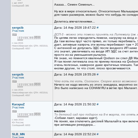
с авг 2007
Ааааа... Семен Семеныч...
Сообщений: 385
Ну все в мире относительно. Относительно Малышарик
для таких размеров, можно было что нибудь по солидне
Делитесь впечатлениями...
sergsib
Дата: 14 Апр 2026 19:47:22
#
Участник
ДСП-3 - можно эти помехи принять на Литемалу (см. 
По цепям легко определить помехи, нагрузку на вход и
Да там волны прут часто прямо, их только перебивать.
с сен 2015
дает, активные напрочь эти волны перебивают там + 20
Новосибирская обл. QTH- -NO15UL
С антенной не допускать ЭДС после входного ИП ниже 
Сообщений: 4057
это значит, увеличивать на входе ИП ЭДС за счет анте
просто из-за уменьшения рычалок.
Не знаю, но помнится хваленый Qodson он слил ДВ Мала
Я так понял литемала она по приему похожа на Qodson
очень полезных, наверное даже критичных плюшек. Там
кнопки другие, те что стоят, плохо просвечиваются.
sergsib
Дата: 14 Апр 2026 19:55:26
#
Участник
Что есть то есть. Согласен. Скорее всего возможно 
Ничего не надо менять из этого энкодера, вероятно о
Это было написано на COHAM RU в ветке про Малахит.
с сен 2015
Новосибирская обл. QTH- -NO15UL
Сообщений: 4057
KarapuZ
Дата: 14 Апр 2026 21:50:32
#
Участник
wazzoo
То детский сад про подарок на 8-е марта, то опять 
-Собаки лают, караван идет).
с июн 2013
Не понял, как отключить дисплей Малалайта при включ
Юг России
при активации рекордера...
Сообщений: 6003
SLB_MN
Дата: 14 Апр 2026 22:52:24
#
Участник