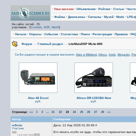
·
Наш магазин
·
Объявления
·
Рейтинг
·
Статьи
·
Част
·
Файлы
·
Диапазоны
·
Сигналы
·
Музей
·
Mods
·
LPD-
На сайте: гостей - 70,
участников - 3 [
melom
,
XOR
,
AlexR
]
·
Начало
·
Опросы
·
События
·
Статистика
·
Поиск
·
Регистрация
·
Правила
·
FA
Форум
—›
Главный раздел
—›
LiteMalaDSP MLite-880
Си-Би радиостанции в нашем магазине
:
Alan и Midland
,
Alinco
,
Intek
,
MegaJet
,
Pre
Alan 48 Excel
Alinco DR-135CBA New
Meg
руб.
руб.
Страница:
««
...
»»
1
2
21
22
23
24
25
26
27
28
Автор
Сообщение
rx9cim
Дата: 12 Апр 2026 01:30:49
#
Участник
Его пихать особо не куда, чтобы это гармонично выгля