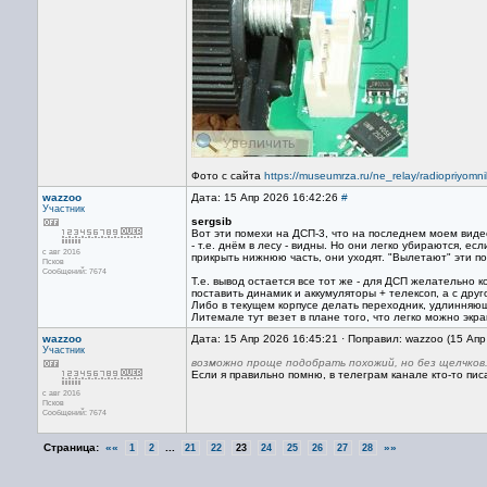
Фото с сайта
https://museumrza.ru/ne_relay/radiopriyomni
wazzoo
Дата: 15 Апр 2026 16:42:26
#
Участник
sergsib
Вот эти помехи на ДСП-3, что на последнем моем виде
- т.е. днём в лесу - видны. Но они легко убираются, е
с авг 2016
прикрыть нижнюю часть, они уходят. "Вылетают" эти п
Псков
Сообщений: 7674
Т.е. вывод остается все тот же - для ДСП желательно 
поставить динамик и аккумуляторы + телексоп, а с друг
Либо в текущем корпусе делать переходник, удлинняющ
Литемале тут везет в плане того, что легко можно экр
wazzoo
Дата: 15 Апр 2026 16:45:21 · Поправил: wazzoo (15 Ап
Участник
возможно проще подобрать похожий, но без щелчков
Если я правильно помню, в телеграм канале кто-то пис
с авг 2016
Псков
Сообщений: 7674
Страница:
««
...
»»
1
2
21
22
23
24
25
26
27
28