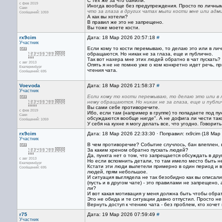
С тех же за что банили.
с фев 2019
Иногда вообще без предупреждения. Просто по личным 
Саки
что за глаза в других чатах мыли кости мне или ад
Сообщений: 1059
А как вы хотели?
В правил же это не запрещено.
Вы тоже моете кости.
rx9cim
Дата: 18 Мар 2026 20:57:18
#
Участник
Если кому то кости перемываю, то делаю это или в личк
обращаются. Но никак не за глаза, еще и публично.
Так вот нахера мне этих людей обратно в чат пускать?
с авг 2013
Опять я не не помню уже о ком конкретно идет речь, п
Екатеринбург
чтения чата.
Сообщений: 695
Voevoda
Дата: 18 Мар 2026 21:58:37
#
Участник
Если кому то кости перемываю, то делаю это или в л
нему обращаются. Но никак не за глаза, еще и публи
Вы сами себе противоречите.
с фев 2019
Ибо, если там (например в группе) то попадаете под п
Саки
обсуждаются вообще нигде". А не дофига ли чести так
Сообщений: 1059
У себя на кухне я могу делать все, что угодно. Говорить
rx9cim
Дата: 18 Мар 2026 22:33:30 · Поправил: rx9cim (18 Мар
Участник
В чем противоречие? Событие случлось, бан влеплен, 
За каким хреном обратно пускать людей?
Да, пункта нет о том, что запрещается обсуждать в дру
с авг 2013
Но если вспомнить детали, то там имело место быть не
Екатеринбург
Кстати эти люди вылетели примерно в один период и в
Сообщений: 695
людей, прям небольшое.
И ситуация выглядела не так безобидно как вы описали 
(пусть и в другом чате) - это правилами не запрещено,
ли?
И вот какая мотивация у меня должна быть чтобы обра
Это не обида и те ситуации давно отпустил. Просто не
Вернуть доступ к чтению чата - без проблем, кто хочет 
r75
Дата: 19 Мар 2026 07:59:49
#
Участник