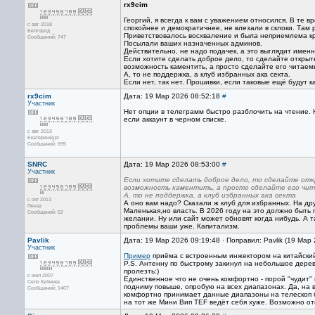
rx9cim
Георгий, я всегда к вам с уважением относился. В те 
с авг 2018
спокойнее и демократичнее, не влезали в склоки. Там
Белгород
Приветствовалось восхваление и была неприемлема кри
Сообщений: 747
Посылали ваших назначенных админов.
Действительно, не надо подачек, а это выглядит именн
Если хотите сделать доброе дело, то сделайте открыт
возможность каментить, а просто сделайте его читаем
А, то не поддержка, а клуб избранных ака секта.
Если нет, так нет. Прошивки, если таковые ещё будут 
rx9cim
Дата: 19 Мар 2026 08:52:18
#
Участник
Нет опции в телеграмм быстро разблочить на чтение. 
если аккаунт в черном списке.
с авг 2013
Екатеринбург
Сообщений: 695
SNRC
Дата: 19 Мар 2026 08:53:00
#
Участник
Если хотите сделать доброе дело, то сделайте отк
возможность каментить, а просто сделайте его чи
А, то не поддержка, а клуб избранных ака секта
с окт 2013
А оно вам надо? Сказали ж клуб для избранных. На дру
Пенза
Маленькая,но власть. В 2026 году на это должно быть
Сообщений: 52
желании. Ну или сайт может обновят когда нибудь. А т
проблемы ваши уже. Капитализм.
Pavlik
Дата: 19 Мар 2026 09:19:48 · Поправил: Pavlik (19 Мар
Участник
Пример
приёма с встроенным инжектором на китайский
P.S. Антенну по быстрому закинул на небольшое дерево
пролезть:)
с июл 2007
Единственное что не очень комфортно - порой "чудит" 
Село Кубинка
подниму повыше, опробую на всех диапазонах. Да, на 
Сообщений: 1407
комфортно принимает данные диапазоны на телескоп бе
на тот же Мини Вип TEF ведёт себя хуже. Возможно от