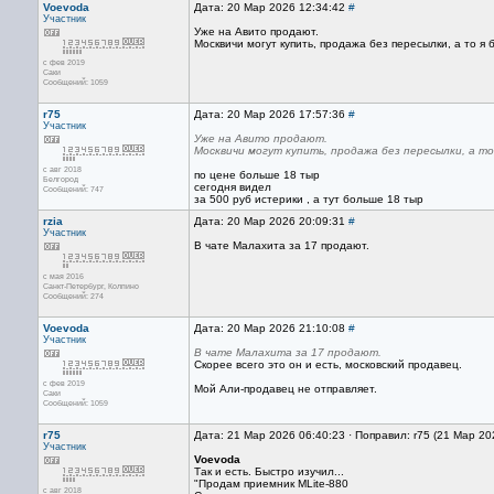
Voevoda
Дата: 20 Мар 2026 12:34:42
#
Участник
Уже на Авито продают.
Москвичи могут купить, продажа без пересылки, а то я б
с фев 2019
Саки
Сообщений: 1059
r75
Дата: 20 Мар 2026 17:57:36
#
Участник
Уже на Авито продают.
Москвичи могут купить, продажа без пересылки, а то 
с авг 2018
по цене больше 18 тыр
Белгород
сегодня видел
Сообщений: 747
за 500 руб истерики , а тут больше 18 тыр
rzia
Дата: 20 Мар 2026 20:09:31
#
Участник
В чате Малахита за 17 продают.
с мая 2016
Санкт-Петербург, Колпино
Сообщений: 274
Voevoda
Дата: 20 Мар 2026 21:10:08
#
Участник
В чате Малахита за 17 продают.
Скорее всего это он и есть, московский продавец.
с фев 2019
Мой Али-продавец не отправляет.
Саки
Сообщений: 1059
r75
Дата: 21 Мар 2026 06:40:23 · Поправил: r75 (21 Мар 20
Участник
Voevoda
Так и есть. Быстро изучил...
"Продам приемник MLite-880
с авг 2018