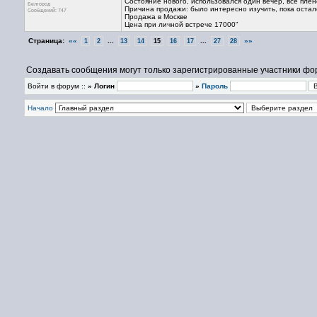
Состояние нового, использовался один вечер, все плен
Белгород
Причина продажи: было интересно изучить, пока остал
Сообщений: 747
Продажа в Москве
Цена при личной встрече 17000"
Страница:
««
...
...
»»
1
2
13
14
15
16
17
27
28
Создавать сообщения могут только зарегистрированные участники фо
Войти в форум ::
» Логин
»
Пароль
Начало