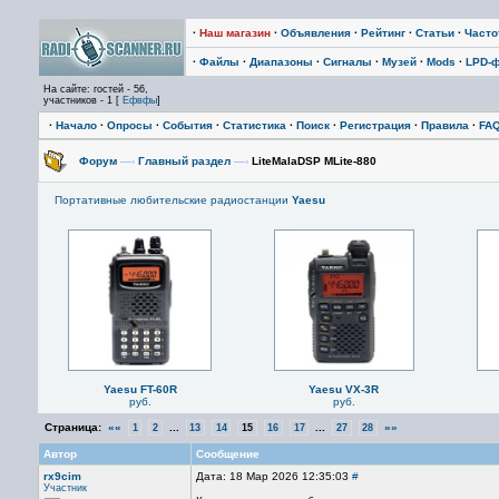
·
Наш магазин
·
Объявления
·
Рейтинг
·
Статьи
·
Част
·
Файлы
·
Диапазоны
·
Сигналы
·
Музей
·
Mods
·
LPD-
На сайте: гостей - 56,
участников - 1 [
Ефвфы
]
·
Начало
·
Опросы
·
События
·
Статистика
·
Поиск
·
Регистрация
·
Правила
·
FA
Форум
—›
Главный раздел
—›
LiteMalaDSP MLite-880
Портативные любительские радиостанции
Yaesu
Yaesu FT-60R
Yaesu VX-3R
руб.
руб.
Страница:
««
...
...
»»
1
2
13
14
15
16
17
27
28
Автор
Сообщение
rx9cim
Дата: 18 Мар 2026 12:35:03
#
Участник