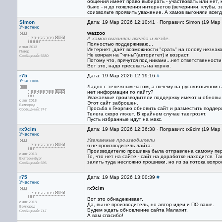
общения имеет право выбирать - участвовать или нет, 
было - и до появления интернетов (вечеринки, клубы, з
соизвольте проявить уважение. А хамов выгоняли всегд
Simon
Дата: 19 Мар 2026 12:10:41 · Поправил: Simon (19 Мар
Участник
wazzoo
А хамов выгоняли всегда и везде.
Полностью поддерживаю...
с янв 2013
Интернет ,даёт возможности "срать" на голову незна
Питер
Не взирая на "чины"(авторитет) и возраст.
Сообщений: 5580
Потому что, прячутся под никами...нет ответственности
Вот это, надо пресекать на корню.
r75
Дата: 19 Мар 2026 12:19:16
#
Участник
Ладно с тележным чатом, а почему на русскоязычном са
нет информации по лайту?
Уважаемые производители поддержку имеют и обновы 
с авг 2018
Этот сайт заброшен.
Белгород
Просьба к Георгию обновить сайт и разместить поддер
Сообщений: 747
Телега скоро ляжет. В крайнем случае так грозят.
Пусть избранные идут на макс.
rx9cim
Дата: 19 Мар 2026 12:36:38 · Поправил: rx9cim (19 Мар
Участник
Уважаемые производители
я не производитель лайта.
Производителю прошивка была отправлена самому перво
с авг 2013
То, что нет на сайте - сайт на доработке находится. Т
Екатеринбург
залить туда несложно прошивки, но из за потока вопро
Сообщений: 695
r75
Дата: 19 Мар 2026 13:00:39
#
Участник
rx9cim
Вот это обнадеживает.
с авг 2018
Да, вы не производитель, но автор идеи и ПО ваше.
Белгород
Будем ждать обновление сайта Малахит.
Сообщений: 747
А вам спасибо!