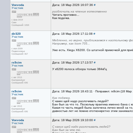
Voevoda
Дата: 18 Мар 2026 16:07:36
#
Участник
разблочить на чтение естественно
Читать противно...
Как подачка.
с фев 2019
Саки
Сообщений: 1059
dir320
Дата: 18 Мар 2026 17:11:08
#
Участник
Медленно, но верно, приближаемся к настольному ф
Например, как Icom 705...
с июл 2009
Уже есть. Xiegu X6200. Со штатной примочкой для приё
Подмосковье
Сообщений: 367
rx9cim
Дата: 18 Мар 2026 17:13:57
#
Участник
У x6200 полоса обзора только 384кГц
с авг 2013
Екатеринбург
Сообщений: 695
rx9cim
Дата: 18 Мар 2026 18:43:11 · Поправил: rx9cim (18 Мар
Участник
Как подачка.
С каких щей надо разлочивать людей?
Бан был за что то. Поскольку практика именно бана с 
с авг 2013
Какая то часть людей была залочена лично мной за то,
Екатеринбург
давностью лет не помню ктотконкретно этим занимался
Сообщений: 695
Voevoda
Дата: 18 Мар 2026 19:10:00
#
Участник
С каких щей надо разлочивать людей?
Бан был за что то.