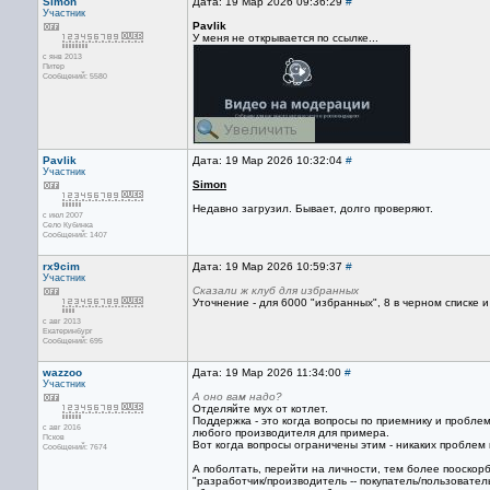
Simon
Дата: 19 Мар 2026 09:36:29
#
Участник
Pavlik
У меня не открывается по ссылке...
с янв 2013
Питер
Сообщений: 5580
Pavlik
Дата: 19 Мар 2026 10:32:04
#
Участник
Simon
Недавно загрузил. Бывает, долго проверяют.
с июл 2007
Село Кубинка
Сообщений: 1407
rx9cim
Дата: 19 Мар 2026 10:59:37
#
Участник
Сказали ж клуб для избранных
Уточнение - для 6000 "избранных", 8 в черном списке 
с авг 2013
Екатеринбург
Сообщений: 695
wazzoo
Дата: 19 Мар 2026 11:34:00
#
Участник
А оно вам надо?
Отделяйте мух от котлет.
Поддержка - это когда вопросы по приемнику и проблем
с авг 2016
любого производителя для примера.
Псков
Вот когда вопросы ограничены этим - никаких проблем 
Сообщений: 7674
А поболтать, перейти на личности, тем более пооскорб
"разработчик/производитель -- покупатель/пользовате