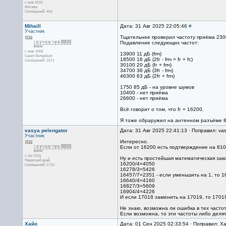
с янв 2025
Москва
Сообщений: 453
Mihaill
Дата: 31 Авг 2025 22:05:46
#
Участник
Тщательнее проверил частоту приëма 2300
Подавление следующих частот:
с мар 2006
13900 11 дБ (fпч)
Санкт-Петербург
18500 16 дБ (2fг - fпч = fг + fс)
Сообщений: 1571
30100 20 дБ (fг + fпч)
34700 36 дБ (3fг - fпч)
46300 63 дБ (2fг + fпч)
1750 85 дБ - на уровне шумов
10400 - нет приëма
26600 - нет приëма
Всë говорит о том, что fг = 16200.
Я тоже обраружил на антенном разъëме 81
vasya pelengator
Дата: 31 Авг 2025 22:41:13 · Поправил: vas
Участник
Интересно.
Если от 16200 есть подтверждение на 8100,
с окт 2011
Ну и есть простейшая математическая зако
Пермский край
16200/4=4050
Сообщений: 1710
16278/3=5426
16457/7=2351 - если уменьшить на 1, то 
16640/4=4160
16827/3=5609
16904/4=4226
И если 17018 заменить на 17019, то 1701
Не знаю, возможна ли ошибка в тех частот
Если возможна, то эти частоты либо делят
Хайо
Дата: 01 Сен 2025 02:33:54 · Поправил: Х