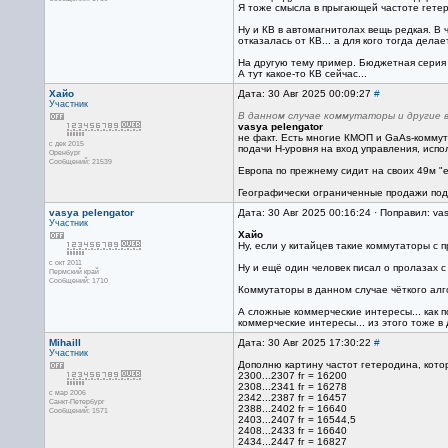
Я тоже смысла в прыгающей частоте гетеро
Ну и КВ в автомагнитолах вещь редкая. В 
отказалась от КВ... а для кого тогда делае
На другую тему пример. Бюджетная серия м
А тут какое-то КВ сейчас...
Хайо
Дата: 30 Авг 2025 00:09:27
#
Участник
В данном случае коммутаторы и другие в
vasya pelengator
не факт. Есть многие КМОП и GaAs-коммут
с дек 2015
подачи H-уровня на вход управления, испо
Оренбург
Сообщений: 21539
Европа по прежнему сидит на своих 49м "
Географически ограниченные продажи под 
vasya pelengator
Дата: 30 Авг 2025 00:16:24 · Поправил: vas
Участник
Хайо
Ну, если у китайцев такие коммутаторы с п
с окт 2011
Ну и ещё один человек писал о пролазах с
Пермский край
Сообщений: 1710
Коммутаторы в данном случае чёткого алг
А сложные коммерческие интересы... как 
коммерческие интересы... из этого тоже в 
Mihaill
Дата: 30 Авг 2025 17:30:22
#
Участник
Дополню картину частот гетеродина, кото
2300...2307 fг = 16200
2308...2341 fг = 16278
с мар 2006
2342...2387 fг = 16457
Санкт-Петербург
2388...2402 fг = 16640
Сообщений: 1571
2403...2407 fг = 16544,5
2408...2433 fг = 16640
2434...2447 fг = 16827