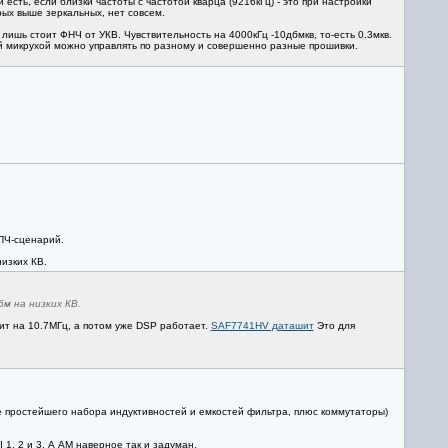
сть, если близки частоты с частотой кварца (9216кГц) - это при настройки
орых выше зеркальных, нет совсем.
лишь стоит ФНЧ от УКВ. Чувствительность на 4000кГц -10дбмкв, то-есть 0.3мкв.
той микрухой можно управлять по разному и совершенно разные прошивки.
 ПЧ-сценарий.
изких КВ.
м на низких КВ.
т на 10.7МГц, а потом уже DSP работает.
SAF7741HV даташит
Это для
ме простейшего набора индуктивностей и емкостей фильтра, плюс коммутаторы)
1, 2 и 3. А АМ наверное так и задуман.