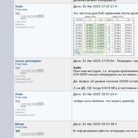
деления можно обнаружить?
Хайо
Дата: 31 Авг 2025 17:47:17
#
Участник
это частоты для 5ой гармоники после деле
с дек 2015
Оренбург
Сообщений: 21539
vasya pelengator
Дата: 31 Авг 2025 17:55:54 · Поправил: vas
Участник
Хайо
Простым методом, т.е. вторым приёмником 
fг/4=4050 сигнал обнаружить из-за помех н
с окт 2011
Пермский край
Да, вопрос об уровне сигнала 16200 остаё
Сообщений: 1710
А на ДВ, СВ тогда fг/4=6 МГц и постоянна 
Хайо
Дата: 31 Авг 2025 18:57:24
#
Участник
теперь хоть понятно, что искать нужно)))
с дек 2015
Оренбург
Сообщений: 21539
Menjo
Дата: 31 Авг 2025 19:27:38
#
Участник
В теф возможно ввести гетеродин на пч и