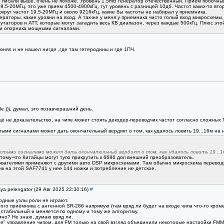
писали выше, очень не похоже. Уровень 1.5mВ генератор отечественный. Прием побочный е
19.5-20МГц, это уже прием 4500-4900кГц, тут уровень с разницей 10дб. Частот каких-то вт
округ частот 19.5-20МГц и около 9216кГц, какие бы частоты не набирал у приемника.
раторы, какие уровни на вход. А так-же у меня у приемника чисто голый вход микросхемы, 
ммутаторов и АТТ, которые могут загадить весь КВ диапазон, через каждые 500кГц. Плюс э
и опорника мощными сигналами.
понял и не нашел нигде ,где там гетеродины и где 1ПЧ.
 ))), думал, это позавчерашний день.
щё не доказательство, на чипе может стоять декодер-переводчик частот согласно сложных
ми сигналами может дать окончательный вердикт о том, как удалось ловить 19...16м на н
тыми сигналами может дать окончательный вердикт о том, как удалось ловить 19...16
тому-что Китайцы могут тупо прикрутить к 6686 доп внешний преобразователь.
зователями применяют с другими авто DSP микросхемами. Там обычно микросхема переводи
к на этой SAF7741 у нее 144 ножки и потребление не детское.
ya pelengator (29 Авг 2025 22:30:16)
#
одные узлы роли не играют.
гого приёмника с антенной SR-286 напрямую (там вряд ли будет на входе чипа что-то кро
 стабильный и меняется по одному и тому же алгоритму.
но? Не знаю, думаю вряд ли.
" управление чипом, для FM только на свой взгляд объединили некоторые настройки FMMI 