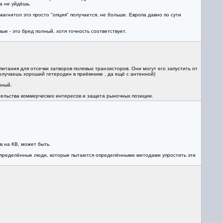
а не уйдёшь.
магнитол это просто "опция" получается, не больше. Европа давно по сути
е - это бред полный, хотя точность соответствует.
тания для отсечки затворов полевых транзисторов. Они могут его запустить от
 получаешь хороший гетеродин в приёмнике , да ещё с антенной)
нный.
тельства коммерческих интересов и защита рыночных позиции.
в на КВ, может быть.
т определённые люди, которые пытаются определёнными методами упростить эти