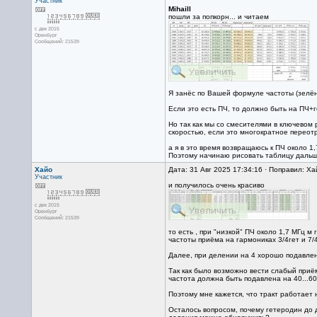
Участник
Mihaill
пошли за попкорн... и читаем
с дек 2015
Оренбург
Сообщений: 21539
Я занёс по Вашей формуле частоты (зелён
Если это есть ПЧ, то должно быть на ПЧ+
Но так как мы со смесителями в ключевом 
скоростью, если это многократное переотра
а я в это время возвращаюсь к ПЧ около 1
Поэтому начинаю рисовать таблицу дальше
Хайо
Дата: 31 Авг 2025 17:34:16 · Поправил: Ха
Участник
и получилось очень красиво
с дек 2015
Оренбург
Сообщений: 21539
то есть , при "низкой" ПЧ около 1,7 МГц м
частоты приёма на гармониках 3/4гет и 7/
Далее, при делении на 4 хорошо подавлены
Так как было возможно вести слабый приё
частота должна быть подавлена на 40...6
Поэтому мне кажется, что тракт работает н
Осталось вопросом, почему гетеродин до 