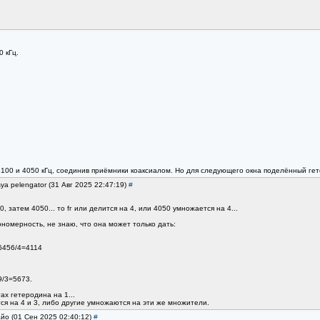
 кГц.
00 и 4050 кГц, соединив приëмники коаксиалом. Но для следующего окна поделëнный гетер
ya pelengator (31 Авг 2025 22:47:19)
#
 затем 4050... то fг или делится на 4, или 4050 умножается на 4...
номерность, не знаю, что она может только дать:
16456/4=4114
9/3=5673.
ах гетеродина на 1...
ся на 4 и 3, либо другие умножаются на эти же множители.
айо (01 Сен 2025 02:40:12)
#