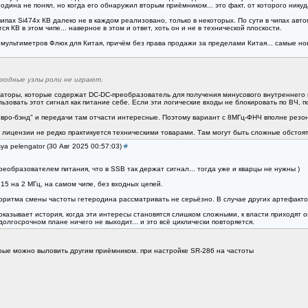
дина не понял, но когда его обнаружил вторым приёмником... это факт, от которого никуд
чипах Si474x КВ далеко не в каждом реализовано, только в некоторых. По сути в чипах авто
тся КВ в этом чипе... наверное в этом и ответ, хоть он и не в технической плоскости.
ультиметров Флюк для Китая, причём без права продажи за пределами Китая... самые новы
ходные узлы роли не играют.
аторы, которые содержат DC-DC-преобразователь для получения минусового внутреннего пи
льзовать этот сигнал как питание себе. Если эти логические входы не блокировать по ВЧ,
евро-бэнд" и передачи там отчасти интересные. Поэтому вариант с 8МГц-ФНЧ вполне резо
лицензии не редко практикуется техническими товарами. Там могут быть сложные обстоя
ya pelengator (30 Авг 2025 00:57:03)
#
реобразователем питания, что в SSB так держат сигнал... тогда уже и кварцы не нужны )
 15 на 2 МГц, на самом чипе, без входных цепей.
оритма смены частоты гетеродина рассматривать не серьёзно. В случае других артефакто
показывает история, когда эти интересы становятся слишком сложными, к власти приходя
долгосрочном плане ничего не выходит... и это всё циклически повторяется.
рые можно выловить другим приëмником. при настройке SR-286 на частоты