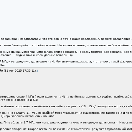
ая заливка) и предполагаем, что это ровно точно Ваши наблюдения. Держим ослабление 1
гет тоже быть приём... это жёлтое поле. Насколько вспомню, о таком тоже слабом приёме
режиме находимся в принципе в лабиринте зеркалов, не сразу понятно, где зеркалки, где 
жение.... сидим тихо и жрём дальше попкорн...)))
,7 МГц и гетеродину с делителем на 4. Моя интуиция подказала, что только с такой фазир
...
йо (31 Авг 2025 17:39:11)
#
 гетеродине около 4 МГц (после деления на 4) на нечётных гармониках ведётся приём, всё к
4гет (можно наверно и 5/4)
 чётные гармоники, а нечётные - так себе и как раз те -10...15 дБ впишутся в картину на
м на ПЧ в области 1,7 МГц по крайней мере указывает на существование такого окна и по
0 дБ при хорошем исполнении на чипе.
а ПЧ в области 1,7 МГц, что легко реализуемо на чипе и гетеродин делится на 4. И весь но
деления так фонит. Скорее всего, он по схеме не симметричен, результат фрактальной ФА