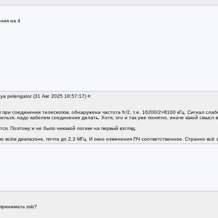
ния на 4
ya pelengator (31 Авг 2025 18:57:17)
#
при соединении телескопов, обнаружена частота fг/2, т.е. 16200/2=8100 кГц. Сигнал слаб
ельзя, надо кабелем соединение делать. Хотя, это и так уже понятно, иначе какой смысл в 
тся. Поэтому и не было никакой логики на первый взгляд.
во всём диапазоне, почти до 2,3 МГц. И окно изменения ПЧ соответственное. Странно всё э
 принимать ssb?