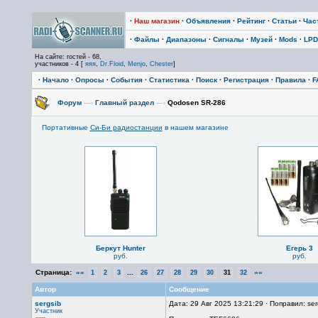
·
Наш магазин
·
Объявления
·
Рейтинг
·
Статьи
·
Час
·
Файлы
·
Диапазоны
·
Сигналы
·
Музей
·
Mods
·
LPD
На сайте: гостей - 68,
участников - 4 [
яяя
,
Dr.Floid
,
Menjo
,
Chester
]
·
Начало
·
Опросы
·
События
·
Статистика
·
Поиск
·
Регистрация
·
Правила
·
F
Форум
—›
Главный раздел
—›
Qodosen SR-286
Портативные
Си-Би радиостанции
в нашем магазине
Беркут Hunter
Егерь 3
руб.
руб.
Страница:
««
...
»»
1
2
3
26
27
28
29
30
31
32
Автор
Сообщение
sergsib
Дата: 29 Авг 2025 13:21:29 · Поправил: ser
Участник