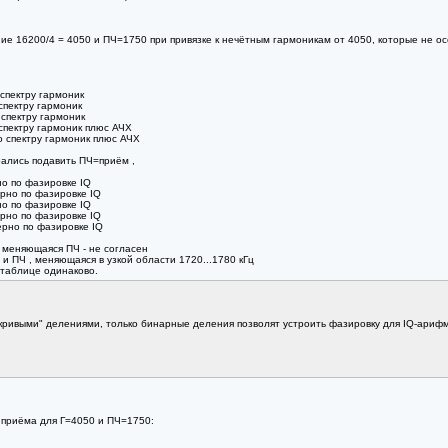
е 16200/4 = 4050 и ПЧ=1750 при привязке к нечётным гармоникам от 4050, которые не ос
 спектру гармоник
спектру гармоник
 спектру гармоник
 спектру гармоник плюс АЧХ
о спектру гармоник плюс АЧХ
рались подавить ПЧ=приём ,
но по фазировке IQ
рно по фазировке IQ
но по фазировке IQ
рно по фазировке IQ
ерно по фазировке IQ
о меняющаяся ПЧ - не согласен
и ПЧ , меняющаяся в узкой области 1720...1780 кГц
 таблице одинаково.
"кривыми" делениями, только бинарные деления позволят устроить фазировку для IQ-ариф
приëма для Г=4050 и ПЧ=1750: