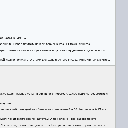
0...15дБ в память.
 сообщили. Вроде поэтому начали верить в 1ую ПЧ такую КВшную.
переотражения, какое изображение в какую сторону движется, да ещё какой
овкой можно получать IQ-стрим для однозначного рисования принятых спектров.
ак у людей, вернее у АЦП и sdr, ничего нового. А самое прикольное, смотрим
блюдений.
 принципу действия двойных балансных смесителей и S&H-узлов при АЦП эта
ухау лежит в алгебре по частотам. А по железке - всё базово просто.
ПЧ и поэтому легко обнаруживается. Интересно, нечётные гармоники после