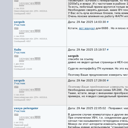
Посмотрел TEF6686 с генератором, то что 
3200кГц и вокруг. И с частотами в районе 
То-есть, побочный прием крутится только в
с сен 2015
Необходимо сверять данные, какие ВЧ гене
Новосибирская обл. QTH- -NO15UL
У Вас есть куча косячных блоков, типа ко
Сообщений: 4057
Очень похоже влияния на работу ФАПЧ ил
sergsib
Дата: 29 Авг 2025 14:03:30
#
Участник
Кстати,
вот мануал
для 6686 . Но я плохо 
с сен 2015
Новосибирская обл. QTH- -NO15UL
Сообщений: 4057
Хайо
Дата: 29 Авг 2025 15:19:57
#
Участник
sergsib
спасибо за ссылку,
давно не видел целые страницы в HEX-code
с дек 2015
Оренбург
Судя по интерфейсу ПЧ нулевая. Но это е
Сообщений: 21539
Поэтому Ваше предложение измерить чисты
sergsib
Дата: 29 Авг 2025 17:29:00
#
Участник
Поэтому Ваше предложение измерить чис
Необходима конкретная схема SR-286 . По
Такие, кстати, вещи с внешними преобра
с сен 2015
примера, но я видел самодельный приемни
Новосибирская обл. QTH- -NO15UL
Сообщений: 4057
vasya pelengator
Дата: 29 Авг 2025 22:05:02 · Поправил: vas
Участник
В данном случае коммутаторы и другие вх
При отключении УВЧ, т.е. соединении дру
сигнал так называемого гетеродина очень
с окт 2011
Можно ли этот алгоритм изменить програм
Пермский край
Китайцы думаю использовали "стандартное
Сообщений: 1710