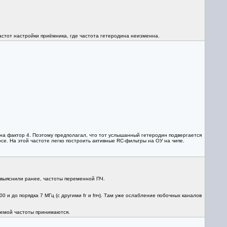
астот настройки приëмника, где частота гетеродина неизменна.
 на фактор 4. Поэтому предполагал, что тот услышанный гетеродин подвергается
се. На этой частоте легко построить активные RC-фильтры на ОУ на чипе.
ы выяснили ранее, частоты переменной ПЧ.
 и до порядка 7 МГц (с другими fг и fпч). Там уже ослабление побочных каналов
ваемой частоты принимаются.