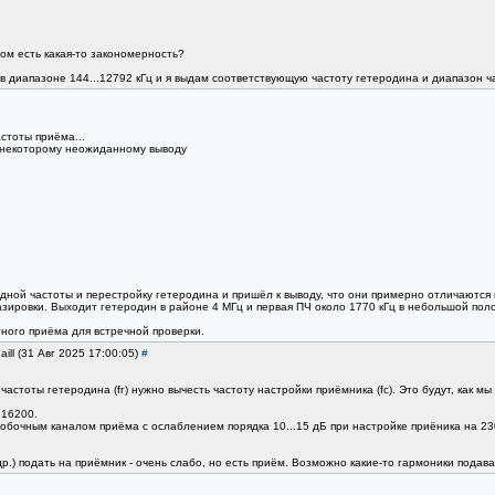
ом есть какая-то закономерность?
в диапазоне 144...12792 кГц и я выдам соответствующую частоту гетеродина и диапазон ч
стоты приёма...
к некоторому неожиданному выводу
одной частоты и перестройку гетеродина и пришёл к выводу, что они примерно отличаются
зировки. Выходит гетеродин в районе 4 МГц и первая ПЧ около 1770 кГц в небольшой поло
тного приёма для встречной проверки.
aill (31 Авг 2025 17:00:05)
#
астоты гетеродина (fг) нужно вычесть частоту настройки приëмника (fс). Это будут, как м
 16200.
бочным каналом приëма с ослаблением порядка 10...15 дБ при настройке приëника на 2300
р.) подать на приëмник - очень слабо, но есть приëм. Возможно какие-то гармоники пода