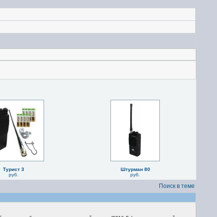
Турист 3
Штурман 80
руб.
руб.
Поиск в теме