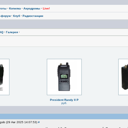
тоты
·
Копилка
·
Аэродромы
·
Live!
-форум
·
Клуб
·
Радиостанции
AQ
·
Галерея
·
President Randy II P
руб.
gsib (29 Авг 2025 14:07:53)
#