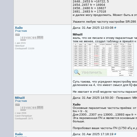
2448...2453 fг =16722, 5
2454..2457 fг = 16904
2458...2480 fг = 16827
2481...2483 fг = 17018
и далее могу продолжить. Может быть в эт
Укажите любую частоту настройки SR-286 
Хайо
Дата: 31 Авг 2025 12:03:08
#
Участник
Mihaill
жаль, что не писали к этому паразитные ча
тем не менее, создал таблицу и пришёл 
с дек 2015
Оренбург
Сообщений: 21539
Суть такова, что усреднил перестройку вх
делением на 4, что имеет смысл для IQ-фа
Не хватает в этой модели частоты парази
Mihaill
Дата: 31 Авг 2025 14:50:30 · Поправил: Mih
Участник
Хайо
Основные паразитные частоты приëма: от ч
fпч = fг - fс
с мар 2006
Для 2300...2307 это 13900...13893 при fг =
Санкт-Петербург
Эта переменная ПЧ и является основным по
Сообщений: 1571
больше.
Попробовал ваши частоты ПЧ (1750 кГц и д
Хайо
Дата: 31 Авг 2025 17:18:19
#