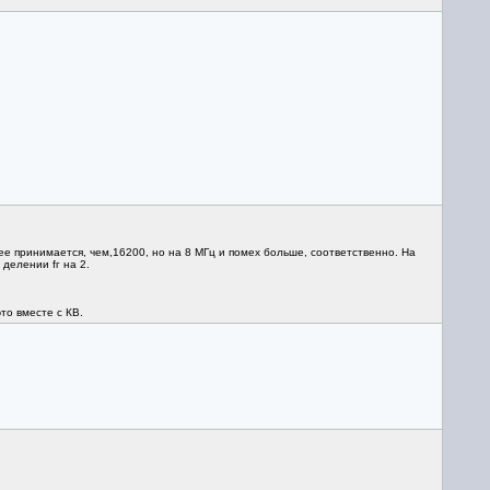
ее принимается, чем,16200, но на 8 МГц и помех больше, соответственно. На
делении fг на 2.
то вместе с КВ.