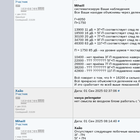
Участник
Mihaill
систематизирую Ваши наблюдения:
Все Ваши находки объяснимы через делени
с дек 2015
Оренбург
Г=4050
Сообщений: 21539
П=1750
13900 11 дБ = 3Г+П соответствует спад по
18500 16 дБ = 5Г-П соответствует спад по 
30100 20 дБ = 7Г+П соответствует спад по
34700 36 дБ = 9Г-П соответствует спад по
46300 63 дБ = 11Г+П соответствует спад п
П = 1750 85 дБ - на уровне шумов = поста
10400 - нет приëма 3Г-П подавлено навер
22000 - ??? ??????? 5Г+П подавлено наве
26600 - нет приëма 7Г-П подавлено навер
38200 - ??? ??????? 9Г+П подавлено наве
42800 - ??? ??????? 11Г-П подавлено нав
Всë говорит о том, что fг = 16200 и сильн
Всё прекрасно объясняется делением на 4 
И это сработает по всей выше показанной
Хайо
Дата: 01 Сен 2025 02:37:06
#
Участник
vasya pelengator
нет смысла во входном блоке работать с 
с дек 2015
Оренбург
Сообщений: 21539
Mihaill
Дата: 01 Сен 2025 08:14:40
#
Участник
Хайо
Отсутствуют следующие побочные каналы 
3Г - ПЧ
с мар 2006
5Г + ПЧ
Санкт-Петербург