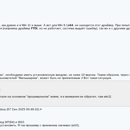
 как думаю и в Win 11 и выше. А вот для Win 8.1
х64
, не находится этот драйвер. При попыт
ся (например драйвер
FTDI
, но не работает, система выдаёт ошибку), так же и с другими д
а", необходимо иметь установленную виндовс, не ниже 10 версии. Таким образом, через
пользователей "Малышарика", может быть не приемлемым
:/
Вот такая ситуация.
.
тали на основном "прошивальном" компе, я и внимания не обратил, там win11
dory (07 Сен 2025 00:48:32)
#
под W7(64) и W10.
установить. Я так прошивку с приемника скачивал (w10).