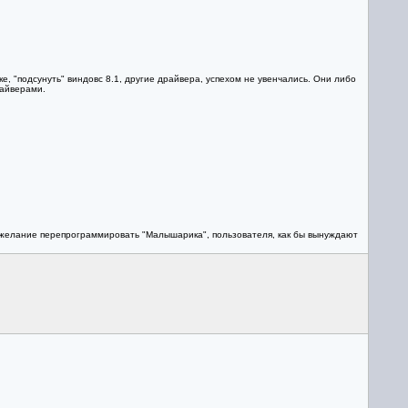
ке, "подсунуть" виндовс 8.1, другие драйвера, успехом не увенчались. Они либо
райверами.
 желание перепрограммировать "Малышарика", пользователя, как бы вынуждают