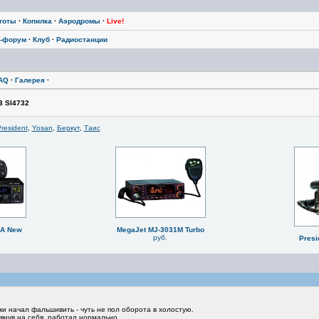
тоты
·
Копилка
·
Аэродромы
·
Live!
-форум
·
Клуб
·
Радиостанции
AQ
·
Галерея
·
3 SI4732
resident
,
Yosan
,
Беркут
,
Таис
BA New
MegaJet MJ-3031M Turbo
руб.
Presi
ки начал фальшивить - чуть не пол оборота в холостую.
янув на себя, работал нормально.