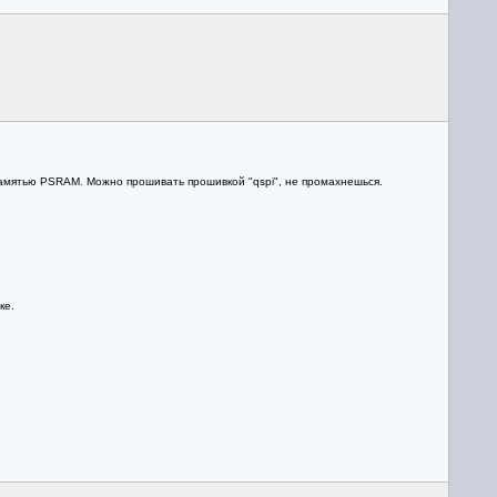
памятью PSRAM. Можно прошивать прошивкой "qspi", не промахнешься.
ке.