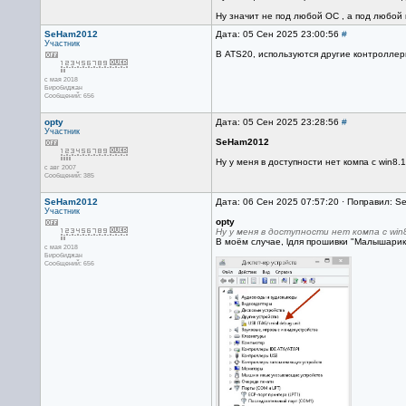
Ну значит не под любой ОС , а под любой к
SeHam2012
Дата: 05 Сен 2025 23:00:56
#
Участник
В ATS20, используются другие контроллер
с мая 2018
Биробиджан
Сообщений: 656
opty
Дата: 05 Сен 2025 23:28:56
#
Участник
SeHam2012
Ну у меня в доступности нет компа с win8
с авг 2007
Сообщений: 385
SeHam2012
Дата: 06 Сен 2025 07:57:20 · Поправил: 
Участник
opty
Ну у меня в доступности нет компа с wi
В моём случае, lдля прошивки "Малышарика
с мая 2018
Биробиджан
Сообщений: 656