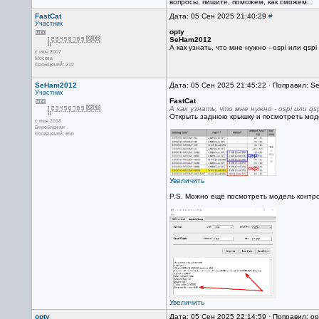
вопросы, пишите, поможем, как сможем.
FastCat
Дата: 05 Сен 2025 21:40:29
#
Участник
opty
SeHam2012
А как узнать, что мне нужно - ospi или qspi
с июн 2007
Москва
Сообщений: 212
SeHam2012
Дата: 05 Сен 2025 21:45:22 · Поправил: 
Участник
FastCat
А как узнать, что мне нужно - ospi или qsp
Открыть заднюю крышку и посмотреть моде
с мая 2018
Биробиджан
Сообщений: 656
Увеличить
P.S. Можно ещё посмотреть модель контр
Увеличить
opty
Дата: 05 Сен 2025 22:14:59 · Поправил: op