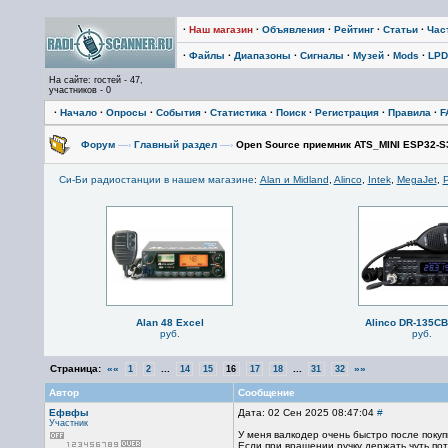
·
Наш магазин
·
Объявления
·
Рейтинг
·
Статьи
·
Час
·
Файлы
·
Диапазоны
·
Сигналы
·
Музей
·
Mods
·
LPD
На сайте: гостей - 47,
участников - 0
·
Начало
·
Опросы
·
События
·
Статистика
·
Поиск
·
Регистрация
·
Правила
·
F
Форум
—›
Главный раздел
—›
Open Source приемник ATS_MINI ESP32-S
Си-Би радиостанции в нашем магазине
:
Alan и Midland
,
Alinco
,
Intek
,
MegaJet
,
P
Alan 48 Excel
Alinco DR-135C
руб.
руб.
Страница:
««
...
...
»»
1
2
14
15
16
17
18
31
32
Автор
Сообщение
Ефвфы
Дата: 02 Сен 2025 08:47:04
#
Участник
У меня валкодер очень быстро после покуп
Если при вращении ручку держать чуть пот