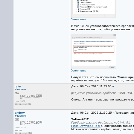
Увеличить
В Win 10, он устанавливается без проблем,
не устанавливаются, либо устанавливают
Увеличить
Получается, что бы прошивать "Малышарик
перейти на виндовс 10 и выше, что для 
opty
Дата: 06 Сен 2025 11:35:05
#
Участник
ребуется установка драйвера "USB JTAG"
Отож... А у меня совершенно прозрачно вс
с авг 2007
Сообщений: 385
andory
Дата: 06 Сен 2025 21:59:25 · Поправил: an
Участник
SeHam2012
Пробовал разные драйвера, под Win 8.1.
Flash Download Tool
анонсирована только 
с июн 2015
Можно попробовать esptool, из-под питона 
Москва
Сообщений: 2491