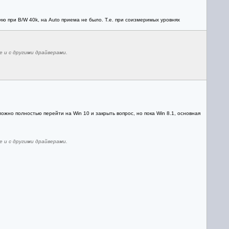
ю при B/W 40k, на Auto приема не было. Т.е. при соизмеримых уровнях
 и с другими драйверами.
ожно полностью перейти на Win 10 и закрыть вопрос, но пока Win 8.1, основная
 и с другими драйверами.