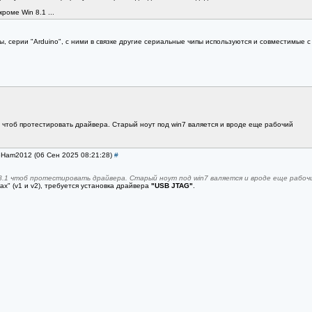
роме Win 8.1 ...
ы, серии "Arduino", с ними в связке другие сериальные чипы используются и совместимые 
.1 чтоб протестировать драйвера. Старый ноут под win7 валяется и вроде еще рабочий
SeHam2012 (06 Сен 2025 08:21:28)
#
n8.1 чтоб протестировать драйвера. Старый ноут под win7 валяется и вроде еще рабоч
х" (v1 и v2), требуется установка драйвера
"USB JTAG"
.