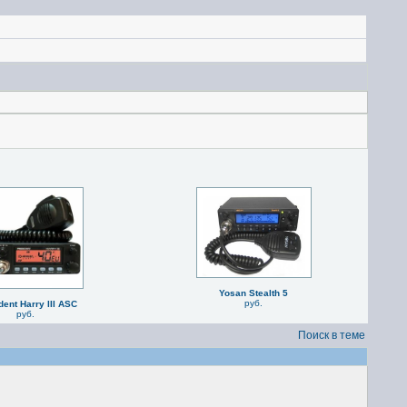
Yosan Stealth 5
руб.
dent Harry III ASC
руб.
Поиск в теме