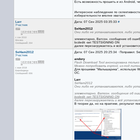
Есть возможность прошить и из Android, 
Интересное наблюдение по селективности: 
избирательности вполне хватает.
Larr
Дата: 07 Сен 2025 03:35:33
#
Участник
SeHam2012
Они либо не устанавливаются, либо уста
с сен 2010
элементарно, Ватсон. сообщение об ошибк
Москва
bcdedit -set TESTSIGNING ON
Сообщений: 264
далее перезагружаетесь и всё установитс
SeHam2012
Дата: 07 Сен 2025 20:25:34 · Поправил: 
Участник
andory
Flash Download Tool анонсирована только
Можно попробовать esptool, из-под питон
с мая 2018
Для прошивки "Малышарика", использую Win
Биробиджан
ОС.
Сообщений: 656
Larr
SeHam2012
Они либо не устанавливаются, либо уста
элементарно, Ватсон. сообщение об оши
bcdedit -set TESTSIGNING ON
далее перезагружаетесь и всё установит
В теории да, но на практике, результат по