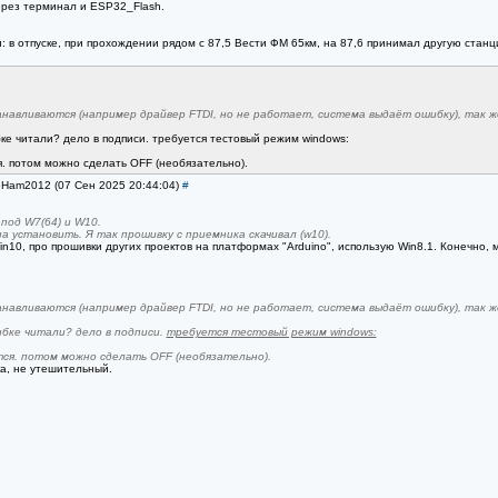
через терминал и ESP32_Flash.
в отпуске, при прохождении рядом с 87,5 Вести ФМ 65км, на 87,6 принимал другую станци
навливаются (например драйвер FTDI, но не работает, система выдаёт ошибку), так же
е читали? дело в подписи. требуется тестовый режим windows:
я. потом можно сделать OFF (необязательно).
SeHam2012 (07 Сен 2025 20:44:04)
#
 под W7(64) и W10.
а установить. Я так прошивку с приемника скачивал (w10).
10, про прошивки других проектов на платформах "Arduino", использую Win8.1. Конечно, м
навливаются (например драйвер FTDI, но не работает, система выдаёт ошибку), так же
бке читали? дело в подписи.
требуется тестовый режим windows:
ся. потом можно сделать OFF (необязательно).
ка, не утешительный.