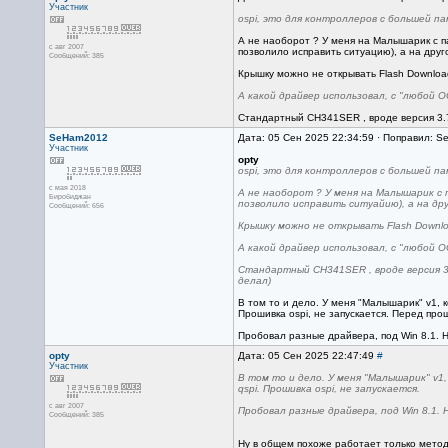
Участник
ospi, это для контроллеров с большей па
А не наоборот ? У меня на Малышарик с п
с авг 2007
позволило исправить ситуацию), а на друг
Сообщений: 385
Крышку можно не открывать Flash Download
А какой драйвер использовал, с "любой О
Стандартный CH341SER , вроде версия 3.7
SeHam2012
Дата: 05 Сен 2025 22:34:59 · Поправил: 
Участник
opty
ospi, это для контроллеров с большей па
с мая 2018
А не наоборот ? У меня на Малышарик с 
Биробиджан
позволило исправить ситуайию), а на др
Сообщений: 656
Крышку можно не открывать Flash Downlo
А какой драйвер использовал, с "любой О
Стандартный CH341SER , вроде версия 3.
делал)
В том то и дело. У меня "Малышарик" v1, 
Прошивка ospi, не запускается. Перед про
Пробовал разные драйвера, под Win 8.1. 
opty
Дата: 05 Сен 2025 22:47:49
#
Участник
В том то и дело. У меня "Малышарик" v1
qspi. Прошивка ospi, не запускается.
с авг 2007
Пробовал разные драйвера, под Win 8.1.
Сообщений: 385
Ну в общем похоже работает только метод "