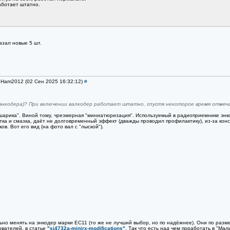
аботает штатно.
азал новые 5 шт.
SeHam2012 (02 Сен 2025 16:32:12)
#
 (энкодера)? При включении валкодер работает штатно, спустя некоторое время отмеч
арика". Виной тому, чрезмерная "миниатюризация". Используемый в радиоприемнике энко
тка и смазка, даёт не долговременный эффект (дважды проводил профилактику), из-за кон
в. Вот его вид (на фото вал с "лыской").
ьно менять на энкодер марки ЕС11 (то же не лучший выбор, но по надёжнее). Они по разм
ователей, в статье
"si4732a-minirx-modifications"
. Так что есть над чем поработать в "Ма