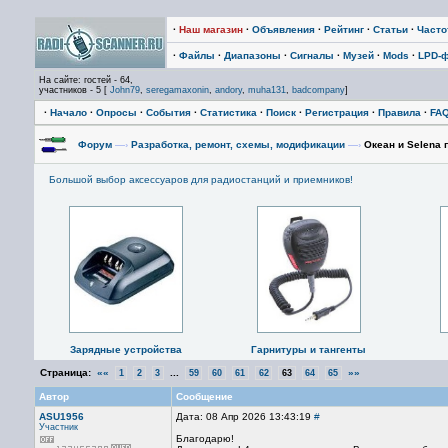
·
Наш магазин
·
Объявления
·
Рейтинг
·
Статьи
·
Част
·
Файлы
·
Диапазоны
·
Сигналы
·
Музей
·
Mods
·
LPD-
На сайте: гостей - 64,
участников - 5 [
John79
,
seregamaxonin
,
andory
,
muha131
,
badcompany
]
·
Начало
·
Опросы
·
События
·
Статистика
·
Поиск
·
Регистрация
·
Правила
·
FA
Форум
—›
Разработка, ремонт, схемы, модификации
—›
Океан и Selena 
Большой выбор аксессуаров для радиостанций и приемников!
Зарядные устройства
Гарнитуры и тангенты
Страница:
««
...
»»
1
2
3
59
60
61
62
63
64
65
Автор
Сообщение
ASU1956
Дата: 08 Апр 2026 13:43:19
#
Участник
Благодарю!