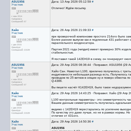
ASU1956
Дата: 13 Апр 2026 05:12:59
#
Участник
Отлично! Ждём посылку.
с июн 2014
Хабаровск
Сообщений: 67
Хайо
Дата: 26 Апр 2026 21:09:33
#
Участник
при проверочной компоновке простого 214ого было за
Более ранние выпуски как и подлинные 431 работают с
параллельного конденсатора.
с дек 2015
Оренбург
Партия 2021 года (чипдип) имеет примерно 30% издел
Сообщений: 21539
стабильностью.
Я поставил такой 142ЕН19 в схему, он генерирует око
ASU1956
Дата: 29 Апр 2026 08:36:44 · Поправил: ASU1956 (29 А
Участник
Хайо Сан. Намотал L100, прилично получилось с третье
индуктивности небольшая разница есть. Получилось так
проводом по 25 витков в секции ну и поверх обмотка по 
с июн 2014
Q-4386.
Хабаровск
Сообщений: 67
Вы пишете насчёт К142ЕН19, было такое недоразумени
Хайо
Дата: 29 Апр 2026 14:43:25 · Поправил: Хайо (29 Апр 
Участник
L100 контрольные параметры - это симметричность час
Вашим данным симметричность получилась идеальная,
с дек 2015
видимо с 142ЕН19 перестарались по усилению выходно
Оренбург
По качеству это даже лучше, но не в рамках нормы. Н
Сообщений: 21539
отличие от 431ого.
Хайо
Дата: 29 Апр 2026 14:50:36
#
Участник
ASU1956