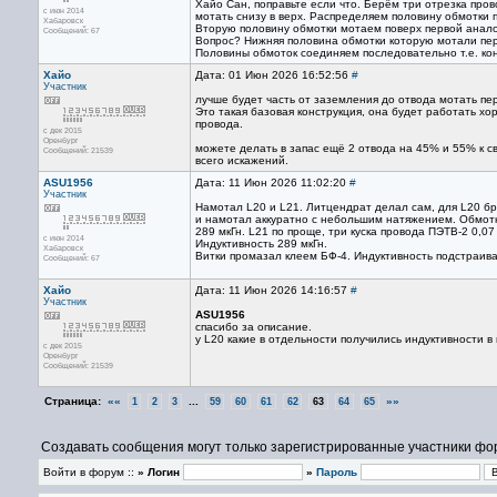
Хайо Сан, поправьте если что. Берём три отрезка про
с июн 2014
мотать снизу в верх. Распределяем половину обмотки 
Хабаровск
Вторую половину обмотки мотаем поверх первой анало
Сообщений: 67
Вопрос? Нижняя половина обмотки которую мотали перв
Половины обмоток соединяем последовательно т.е. ко
Хайо
Дата: 01 Июн 2026 16:52:56
#
Участник
лучше будет часть от заземления до отвода мотать пер
Это такая базовая конструкция, она будет работать х
провода.
с дек 2015
Оренбург
можете делать в запас ещё 2 отвода на 45% и 55% к 
Сообщений: 21539
всего искажений.
ASU1956
Дата: 11 Июн 2026 11:02:20
#
Участник
Намотал L20 и L21. Литцендрат делал сам, для L20 бр
и намотал аккуратно с небольшим натяжением. Обмотки
289 мкГн. L21 по проще, три куска провода ПЭТВ-2 0,0
с июн 2014
Индуктивность 289 мкГн.
Хабаровск
Витки промазал клеем БФ-4. Индуктивность подстраива
Сообщений: 67
Хайо
Дата: 11 Июн 2026 14:16:57
#
Участник
ASU1956
спасибо за описание.
у L20 какие в отдельности получились индуктивности в
с дек 2015
Оренбург
Сообщений: 21539
Страница:
««
...
»»
1
2
3
59
60
61
62
63
64
65
Создавать сообщения могут только зарегистрированные участники фо
Войти в форум ::
» Логин
»
Пароль