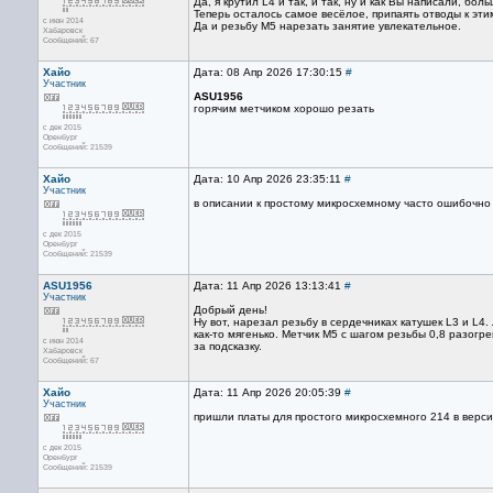
Да, я крутил L4 и так, и так, ну и как Вы написали, бо
Теперь осталось самое весёлое, припаять отводы к этим
с июн 2014
Да и резьбу М5 нарезать занятие увлекательное.
Хабаровск
Сообщений: 67
Хайо
Дата: 08 Апр 2026 17:30:15
#
Участник
ASU1956
горячим метчиком хорошо резать
с дек 2015
Оренбург
Сообщений: 21539
Хайо
Дата: 10 Апр 2026 23:35:11
#
Участник
в описании к простому микросхемному часто ошибочно
с дек 2015
Оренбург
Сообщений: 21539
ASU1956
Дата: 11 Апр 2026 13:13:41
#
Участник
Добрый день!
Ну вот, нарезал резьбу в сердечниках катушек L3 и L4
как-то мягенько. Метчик М5 с шагом резьбы 0,8 разог
с июн 2014
за подсказку.
Хабаровск
Сообщений: 67
Хайо
Дата: 11 Апр 2026 20:05:39
#
Участник
пришли платы для простого микросхемного 214 в верси
с дек 2015
Оренбург
Сообщений: 21539