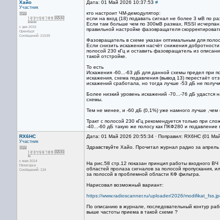
Хайо
Дата: 01 Май 2026 10:37:53
#
Участник
кто настроит ЧМ-демодулятор:
если на вход (18) подавать сигнал не более 3 мВ по ра
Если там больше чем по 300мВ размах, RSSI исчерпан
с дек 2015
правильной настройке фазовращателя скорректировать
Оренбург
Сообщений: 21539
Фазовращатель в схеме указан оптимальным для полос
Если снизить искажения насчёт снижения добротности 
полосой 230 кГц и оставить фазовращатель из описани
такой отстройке.
То есть
Искажения -60...-63 дБ для данной схемы предел при 
искажения, схема подавления (вывод 13) перестаёт от
искажений сработала, но тогда лучше -53 дБ не получ
Более низкий уровень искажений -70...-76 дБ удастся 
схемы.
Тем не менее, и -60 дБ (0,1%) уже намного лучше ,че
Тракт с полосой 230 кГц рекомендуется только при сл
-40...-60 дБ такую же полосу как ПКФ280 и подавлени
RX6HC
Дата: 01 Май 2026 20:55:34 · Поправил: RX6HC (01 Ма
Участник
Здравствуйте Хайо. Прочитал журнал радио за апрель
с мая 2014
На рис.58 стр.12 показан принцип работы входного В
Пятигорск
областей пролаза сигналов за полосой пропускания, и
Сообщений: 134
за полосой в проблемной области КФ фильтра.
Нарисовал возможный вариант:
https://www.radioscanner.ru/uploader/2026/modifikat_fss.j
По описанию в журнале, последовательный контур раб
выше частоты приема в такой схеме ?