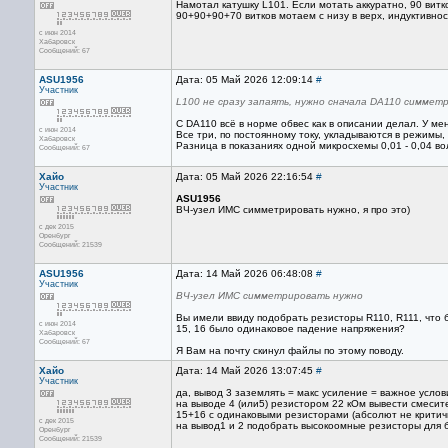
Намотал катушку L101. Если мотать аккуратно, 90 витк
90+90+90+70 витков мотаем с низу в верх, индуктивно
с июн 2014
Хабаровск
Сообщений: 67
ASU1956
Дата: 05 Май 2026 12:09:14
#
Участник
L100 не сразу запаять, нужно сначала DA110 симметр
С DA110 всё в норме обвес как в описании делал. У ме
с июн 2014
Все три, по постоянному току, укладываются в режимы, 
Хабаровск
Разница в показаниях одной микросхемы 0,01 - 0,04 воль
Сообщений: 67
Хайо
Дата: 05 Май 2026 22:16:54
#
Участник
ASU1956
ВЧ-узел ИМС симметрировать нужно, я про это)
с дек 2015
Оренбург
Сообщений: 21539
ASU1956
Дата: 14 Май 2026 06:48:08
#
Участник
ВЧ-узел ИМС симметрировать нужно
Вы имели ввиду подобрать резисторы R110, R111, что 
с июн 2014
15, 16 было одинаковое падение напряжения?
Хабаровск
Сообщений: 67
Я Вам на почту скинул файлы по этому поводу.
Хайо
Дата: 14 Май 2026 13:07:45
#
Участник
да, вывод 3 заземлять = макс усиление = важное услов
на выводе 4 (или5) резистором 22 кОм вывести смесит
15+16 с одинаковыми резисторами (абсолют не критич
с дек 2015
на вывод1 и 2 подобрать высокоомные резисторы для 
Оренбург
Сообщений: 21539