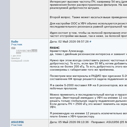
Интересуют высокие частоты ПЧ, например 54 мгц (для
применения более распространенных фильтров. На как
реализуемой добротности катушек.
Второй вопрос. Также может касаться выше приведенн
Для настройки ООС в УВЧ обычно используются резист
последовательного резонанса равной центральной ча
Идея состоит в том, чтобы за полосой пропускания эт
частот отстройки как выше, так и ниже, за полосой про
Хайо
Дата: 02 Май 2026 09:57:26
#
Участник
RX6HC
lприветствую Александр,
да, тема с двойным резонансом интересна и заманит 
с дек 2015
Оренбург
Нужно при этом всегда сопоставить разнос частотных 
Сообщений: 21539
добротность). То есть, если при 55 МГц хотим добавить
полоса не более 200 кГц. То есть добротность этого к
соизмеримы с габаритами того же приёмника.
Посмотрим мои материалы в РАДИО при оgисании S-2000
составлении КФ проще решается задача подавления зер
Я в своём S-2000 поставил КФ на 6 резонаторов, все 
побочных пролазов.
Можно применить и последовательный контур и паралл
контура. Эмиттерный импеданс у УВЧ на клемме 12 сос
решать только глобальную задачу подавления дальних 
Если делать ПЧ = 2500 кГц это может повлиять на зер
УВЧ.
Я рекомендую на клемме 12 решать исключительно во
плате ближе к УВЧ-транзистору.
ASU1956
Дата: 05 Май 2026 09:13:36 · Поправил: ASU1956 (05 
Участник