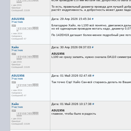
если проводом 0,07мм мотали бы, добротность была бы 
с дек 2015
То есть, правильный диаметр провода для лучшей добр
Оренбург
растёт индуктивность, а добротность может даже пада
Сообщений: 21539
ASU1956
Дата: 29 Апр 2026 15:45:34
#
Участник
Благодарю Хайо, по L100 всё понятно, двигаемся даль
но её одинарным проводом мотать надо, диаметр 0,07
с июн 2014
По 142ЕН19 даташит более-менее подробный уже пото
Хабаровск
Сообщений: 67
Хайо
Дата: 30 Апр 2026 09:37:03
#
Участник
ASU1956
L100 не сразу запаять, нужно сначала DA110 симметрир
с дек 2015
Оренбург
Сообщений: 21539
ASU1956
Дата: 01 Май 2026 02:47:48
#
Участник
Так точно Сэр! Хайо Сан-всё стараюсь делать по Ваши
с июн 2014
Хабаровск
Сообщений: 67
Хайо
Дата: 01 Май 2026 10:17:38
#
Участник
ASU1956
главное, чтобы было в радость
с дек 2015
Оренбург
Сообщений: 21539