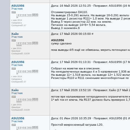
ASU1956
Дата: 16 Май 2026 12:51:25 · Поправил: ASU1956 (16 
Участник
Отсимметрировал DA110.
На выводе 15-0,291 вольта. На выводе 16-0,291 вольт
На выводе 1 резистор R111= 1,0 мом. На выводе 2 рези
с июн 2014
Вывод 5 через резистор 22 ком. на землю.
Хабаровск
Питание на выводе 14+6= 5,54 вольта.
Сообщений: 67
Вывод 3 заземлён.6
Хайо
Дата: 17 Май 2026 00:15:00
#
Участник
ASU1956
супер сделано
с дек 2015
пока выводы 4/5 ещё не обвязаны, мерить потенциал на
Оренбург
Сообщений: 21539
ASU1956
Дата: 17 Май 2026 01:13:31 · Поправил: ASU1956 (17 
Участник
Собрал на макетке как в описании.
На неподключенных выводах 4 и 5 напряжение 1,936 во
На выводе 11= 1,518 вольта, на выводе 12= 1,522 вольт
с июн 2014
Резисторы R110 и R111 синенькие многооборотные по 
Хабаровск
Сообщений: 67
Хайо
Дата: 17 Май 2026 13:52:16 · Поправил: Хайо (17 Май 
Участник
потом при налаживании гетеродинного ограничителя н
1* мА ток от ключа. На R137 должно быть примерно 1,7
с дек 2015
Оренбург
Сообщений: 21539
ASU1956
Дата: 01 Июн 2026 10:35:29 · Поправил: ASU1956 (01 
Участник
Простой микросхемный катушка L20.