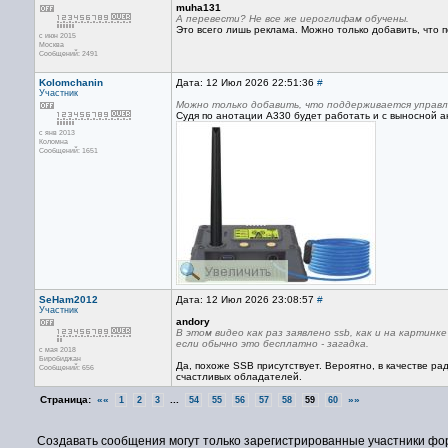
muha131
А перевести? Не все же иероглифам обучены.
Это всего лишь реклама. Можно только добавить, что 
с июн 2015
Москва
Сообщений: 2491
Kolomchanin
Дата: 12 Июл 2026 22:51:36
#
Участник
Можно только добавить, что поддерживается управл
Судя по анотации А330 будет работать и с выносной 
с янв 2013
Коломна
Сообщений: 1651
SeHam2012
Дата: 12 Июл 2026 23:08:57
#
Участник
andory
В этом видео как раз заявлено ssb, как и на картин
если обычно это бесплатно - загадка.
с мая 2018
Биробиджан
Да, похоже SSB присутствует. Вероятно, в качестве ра
Сообщений: 656
счастливых обладателей.
Страница:
««
...
»»
1
2
3
54
55
56
57
58
59
60
Создавать сообщения могут только зарегистрированные участники фо