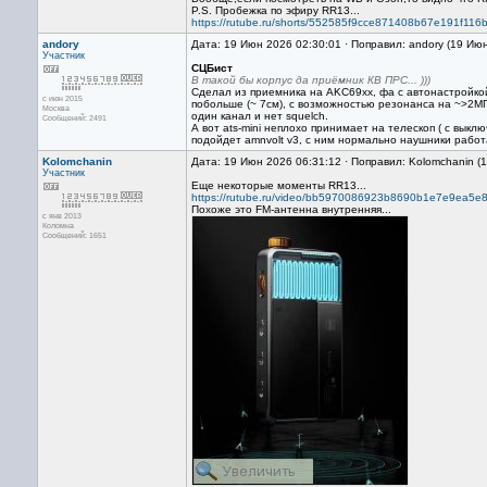
P.S. Пробежка по эфиру RR13...
https://rutube.ru/shorts/552585f9cce871408b67e191f116
andory
Дата: 19 Июн 2026 02:30:01 · Поправил: andory (19 Ию
Участник
СЦБист
В такой бы корпус да приёмник КВ ПРС... )))
Сделал из приемника на AKC69xx, фа с автонастройкой
с июн 2015
побольше (~ 7см), с возможностью резонанса на ~>2МГц
Москва
один канал и нет squelch.
Сообщений: 2491
А вот ats-mini неплохо принимает на телескоп ( с вык
подойдет amnvolt v3, с ним нормально наушники работ
Kolomchanin
Дата: 19 Июн 2026 06:31:12 · Поправил: Kolomchanin (
Участник
Еще некоторые моменты RR13...
https://rutube.ru/video/bb5970086923b8690b1e7e9ea5e8
Похоже это FM-антенна внутренняя...
с янв 2013
Коломна
Сообщений: 1651