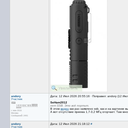
andory
Дата: 12 Июл 2026 20:55:16 · Поправил: andory (12 Ию
Участник
SeHam2012
нет SSB. Это всё портит.
В этом
видео
как раз заявлено ssb, как и на картинке в
с июн 2015
А вот отсутствие приема 1,7-3,2 МГц огорчает. Там мно
Москва
Сообщений: 2491
andory
Дата: 12 Июл 2026 21:18:12
#
Участник