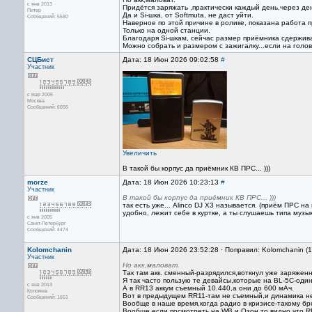
с янв 2013
Придётся заряжать ,практически каждый день,через де
Питер
Да и Si-шка, от Softmutа, не даст уйти.
Сообщений: 5580
Наверное по этой причине в ролике, показана работа 
Только на одной станции.
Благодаря Si-шкам, сейчас размер приёмника сдержива
Можно собрать и размером с зажигалку...если на голо
СЦБист
Дата: 18 Июн 2026 09:02:58
#
Участник
с мар 2006
Москва
Сообщений: 6656
Увеличить
В такой бы корпус да приёмник КВ ПРС... )))
morze
Дата: 18 Июн 2026 10:23:13
#
Участник
В такой бы корпус да приёмник КВ ПРС... )))
так есть уже... Alinco DJ X3 называется. (приём ПРС 
удобно, лежит себе в куртке, а ты слушаешь типа музык
с янв 2005
Санкт-Петербург
Сообщений: 4474
Kolomchanin
Дата: 18 Июн 2026 23:52:28 · Поправил: Kolomchanin (
Участник
Но акк,маловат.
Так там акк. сменный-разрядился,воткнул уже заряженны
Я так часто пользую те девайсы,которые на BL-5C-оди
с янв 2013
А в RR13 аккум съемный 10.440,а они до 600 мАч.
Коломна
Вот в предыдущем RR11-там не съемный,и динамика нет
Сообщений: 1651
Вообще в наше время,когда радио в кризисе-такому бре
Вообще,если посмотреть на WB и Озон,то видно что R