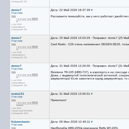
Сообщений: 202
domic7
Дата: 22 Май 2026 18:37:29
#
Участник
Расскажите пожалуйста, как у него работает джойстик
с сен 2018
Северодвинск
Сообщений: 202
domic7
Дата: 25 Май 2026 15:03:29 · Поправил: domic7 (25 Ма
Участник
Card Radio - C26 очень напоминает DEGEN DE26, толь
с сен 2018
Северодвинск
Сообщений: 202
domic7
Дата: 31 Май 2026 12:26:00 · Поправил: domic7 (31 Ма
Участник
Retekess TR-105 (HRD-737), в аэропорту и на глиссад
Дома, с выдвинутой телескопической антенной, слышн
аккумулятора! Если закончится заряд аккумулятора, то
с сен 2018
Северодвинск
Сообщений: 202
muha131
Дата: 31 Май 2026 13:06:01
#
Участник
Прикольно!
с дек 2004
Город-Герой МОСКВА
Сообщений: 3026
Kolomchanin
Дата: 06 Июн 2026 12:46:11
#
Участник
HanRongDa HRD-205(в оригинале Rizfly MY-205).