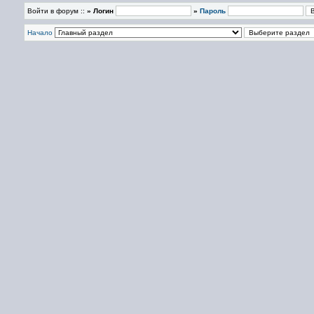
Войти в форум ::
» Логин
»
Пароль
Начало