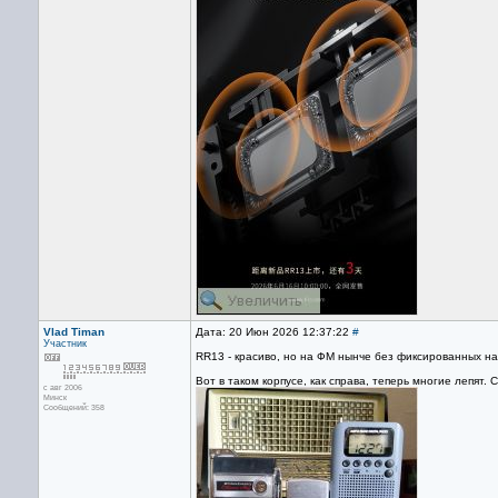
Vlad Timan
Дата: 20 Июн 2026 12:37:22
#
Участник
RR13 - красиво, но на ФМ нынче без фиксированных на
Вот в таком корпусе, как справа, теперь многие лепят. С
с авг 2006
Минск
Сообщений: 358