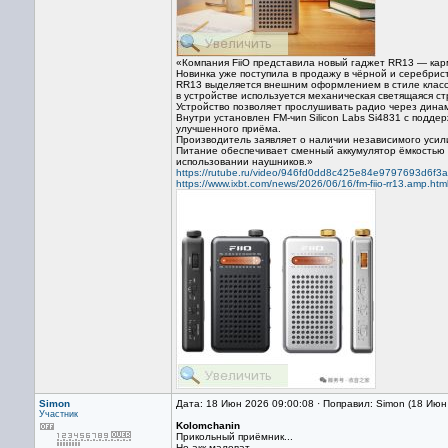
«Компания FiiO представила новый гаджет RR13 — ка
Новинка уже поступила в продажу в чёрной и серебрис
RR13 выделяется внешним оформлением в стиле класс
в устройстве используется механическая светящаяся с
Устройство позволяет прослушивать радио через дина
Внутри установлен FM-чип Silicon Labs Si4831 с подд
улучшенного приёма.
Производитель заявляет о наличии независимого усил
Питание обеспечивает сменный аккумулятор ёмкостью 4
использовании наушников.»
https://rutube.ru/video/946fd0dd8c425e84e9797693d6f3
https://www.ixbt.com/news/2026/06/16/fm-fiio-rr13.amp.htm
Simon
Дата: 18 Июн 2026 09:00:08 · Поправил: Simon (18 Июн
Участник
Kolomchanin
Прикольный приёмник...
Но акк,маловат.