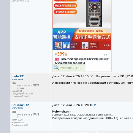
Сообщений: 1651
muha131
Дата: 12 Июл 2026 17:15:30 · Поправил: muha131 (12 
Участник
А перевести? Не все же иероглифам обучены. Или опят
с дек 2004
Город-Герой МОСКВА
Сообщений: 3026
SeHam2012
Дата: 12 Июл 2026 18:28:40
#
Участник
Kolomchanin
HanRongDa HRD-A330 вышел в продажу...
Интересный аппарат (продолжение HRD-747), но нет SS
с мая 2018
Биробиджан
Сообщений: 656