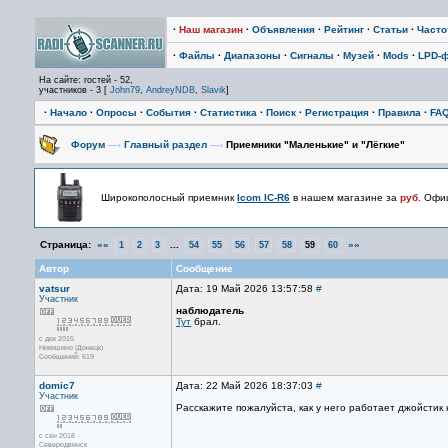
·
Наш магазин
·
Объявления
·
Рейтинг
·
Статьи
·
Част
·
Файлы
·
Диапазоны
·
Сигналы
·
Музей
·
Mods
·
LPD-
На сайте: гостей - 52,
участников - 3 [
John79
,
AndreyNDB
,
Slavik
]
·
Начало
·
Опросы
·
События
·
Статистика
·
Поиск
·
Регистрация
·
Правила
·
FA
Форум
—›
Главный раздел
—›
Приемники "Маленькие" и "Лёгкие"
Широкополосный приемник
Icom IC-R6
в нашем магазине за
руб.
Офиц
Страница:
««
...
»»
1
2
3
54
55
56
57
58
59
60
Автор
Сообщение
vatsur
Дата: 19 Май 2026 13:57:58
#
Участник
наблюдатель
Тут
брал.
с дек 2015
Никишино (Донецк)
Сообщений: 619
domic7
Дата: 22 Май 2026 18:37:03
#
Участник
Расскажите пожалуйста, как у него работает джойстик
с сен 2018
Северодвинск