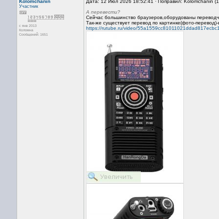
Kolomchanin
Дата: 12 Июл 2026 18:52:41 · Поправил: Kolomchanin (
Участник
А перевести?
Сейчас большинство браузеров,оборудованы переводчи
Так-же существует перевод по картинке(фото-перевод)-
с янв 2013
https://rutube.ru/video/55a1559cc81011021ddad817ecbc
Коломна
Сообщений: 1651