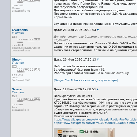
Для единственного динамика стерео не нужно, только л
наушниках. Моно Perfeo Sound Ranger Next чище звучит
с июн 2015
многолучевого распространения.
Москва
Для наушников есть более подходящие модели.
Сообщений: 2491
Проверял стерео от модулятора с jack 3,5. Неожиданно 
нормальный.
Звучание на низах, при желании, можно улучшить, уве
Gvozdenis
Дата: 28 Июн 2026 15:38:03
#
Участник
Для единственного динамика стерео не нужно, тольк
наушниках.
Во многих приемниках так. У меня в Xhdata D-109 и Ret
с апр 2014
удалении от передатчиков, там, где D-109 принимает с
Украина, Николаев, Одесса
вытягивает стереосигнал. Хотя чаще на динамик слушаю
Сообщений: 1825
Simon
Дата: 29 Июн 2026 17:15:13
#
Участник
Небольшой батл моих малышей...
За образцовый,был взят Icom r-75.
Работа при слабом сигнале,на внешнюю антенну:
с янв 2013
Питер
[Видео YouTube - нажмите для просмотра]
Сообщений: 5580
Scover
Дата: 11 Июл 2026 12:08:53
#
Участник
Всем форумчанам привет.
Купил на Алиэкспрессе небольшой приемничек, недоро
KT0936MB9, на чём исполнен УНЧ не знаю, но звук оче
с ноя 2008
вариант? Потому, что в приемнике 6 растянутых кв диа
Рига
обзорным кв диапазоном, где радиовещательные кв ди
Сообщений: 848
будет достаточно затруднительной.
Ссылка на приемники -
https://www.aliexpress.com/w/wholesale-Radio-Fm-Portabl
https://www.aliexpress.com/item/1005008949340985.htm