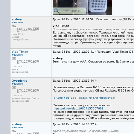
andory
Дата: 28 Июн 2026 11:34:57 · Поправил: andory (28 Ию
Участник
Vlad Timan
Вот в таком корпусе, как справа, теперь многие леп
Есть аналог, на 2х мизинчиках. Телескоп короткий, чу
с июн 2015
Основной недостаток - звук без низов, одни средние (
Москва
Схемотехнически цифрофой регулятор громкости встрое
Сообщений: 2491
рекомендую к приобретению, хотя вроде и фиксирован
лучше.
Vlad Timan
Дата: 28 Июн 2026 12:06:41 · Поправил: Vlad Timan (2
Участник
andory
Этот тоже на двух ААА. Согласен со всем. Добавлю еще
с авг 2006
Минск
Сообщений: 358
Gvozdenis
Дата: 28 Июн 2026 13:16:44
#
Участник
Не нашел тему по Radiwow R-108, поэтому пока напишу
Попалось мне видео приема СВ на Radiwow R-108 от С
с апр 2014
[Видео YouTube - нажмите для просмотра]
Украина, Николаев, Одесса
Сообщений: 1825
Скачал и перезалил у себя, мало ли что:
https://ok.ru/video/16654155057693
Но самое интересное, не знал такого, при сужении п
работать и на других подобных приемниках - на Тексана
станции ищу вручную, на КВ пробовал уже на найденны
andory
Дата: 28 Июн 2026 14:08:37
#
Участник
звук в наушниках тоже не очень еще и моно