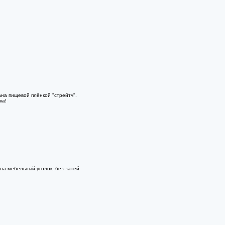
на пищевой плёнкой "стрейтч".
ка!
на мебельный уголок, без затей.