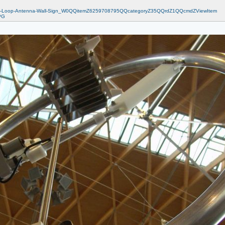
agic-Loop-Antenna-Wall-Sign_W0QQitemZ6259708795QQcategoryZ35QQrdZ1QQcmdZViewItem
PG