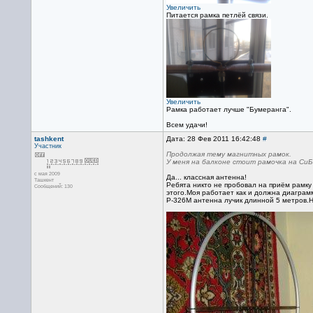
Увеличить
Питается рамка петлёй связи.
Увеличить
Рамка работает лучше "Бумеранга".
Всем удачи!
tashkent
Дата: 28 Фев 2011 16:42:48
#
Участник
Продолжая тему магнитных рамок.
У меня на балконе стоит рамочка на СиБ
с мая 2009
Да... классная антенна!
Ташкент
Ребята никто не пробовал на приём рамку
Сообщений: 130
этого.Моя работает как и должна диаграм
Р-326М антенна лучик длинной 5 метров.Н