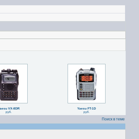
aesu VX-8DR
Yaesu FT-1D
руб.
руб.
Поиск в теме