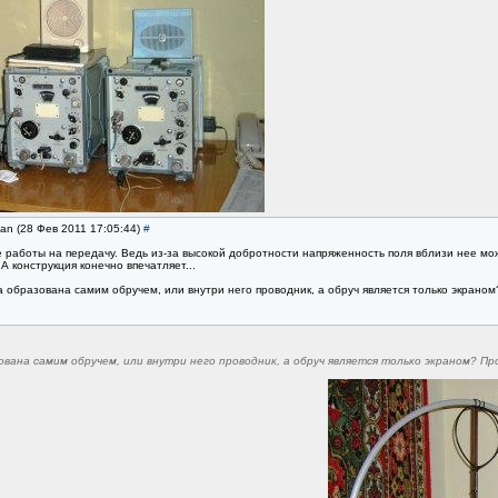
man (28 Фев 2011 17:05:44)
#
е работы на передачу. Ведь из-за высокой добротности напряженность поля вблизи нее м
А конструкция конечно впечатляет...
 образована самим обручем, или внутри него проводник, а обруч является только экраном
ована самим обручем, или внутри него проводник, а обруч является только экраном? П