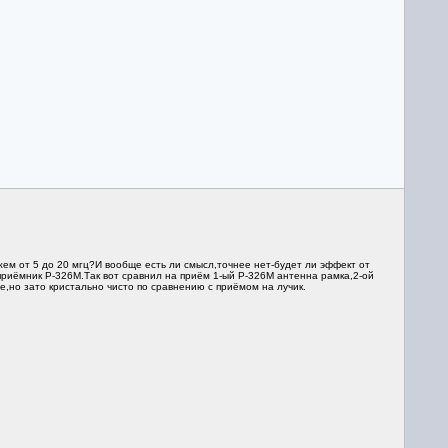
жем от 5 до 20 мгц?И вообще есть ли смысл,точнее нет-будет ли эффект от
приёмник Р-326М.Так вот сравнил на приём 1-ый Р-326М антенна рамка,2-ой
,но зато кристально чисто по сравнению с приёмом на лучик.