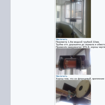
Увеличить
Периметр 1,6м медной трубкой 22мм.
Трубка отп..дорашена до зеркала и обмота
Применён вакуумничег КП1-8, хорош чертя
Увеличить
Хорош тем, что он фланцевый, крепление 