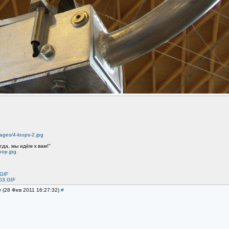
mages/4-loops-2.jpg
гда, мы идём к вам!"
oop.jpg
.GIF
03.GIF
v (28 Фев 2011 16:27:32)
#
: