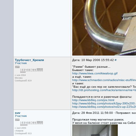
Трубочист_Кремля
Дата: 10 Мар 2006 15:55:42
#
Участник
"Рамки" бывают разные...
Бывают такие:
http://www.kiwa.com/kiwaloop.gif
с ноя 2004
а ещё, такие:
Москва
http://www.schmarder.com/radios/misc-stuff/i
Сообщений: 819
и такие:
"Вас ещё до сих пор не запеленговали? То
http://dt.prohosting.com/hacks/antenna/me+l
Попадаются в сети и рамочные фанаты:
http://www.kb6kq.com/pix.html
http://www.kb6kq.com/photos/k3jay-390x200
http://www.kb6kq.com/photos/nd2x-up-225x2
suv
Дата: 28 Фев 2011 11:56:00 · Поправил: su
Участник
Продолжая тему магнитных рамок.
У меня на балконе стоит рамочка на СиБи
с июл 2005
г.Ковров
Сообщений: 913