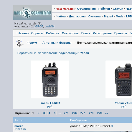
·
Наш магазин
·
Объявления
·
Рейтинг
·
Статьи
·
Час
·
Файлы
·
Диапазоны
·
Сигналы
·
Музей
·
Mods
·
LPD
На сайте: гостей - 54,
участников - 2 [
GROT
,
bush49
]
·
Начало
·
Опросы
·
События
·
Статистика
·
Поиск
·
Регистрация
·
Правила
·
F
Форум
—›
Антенны и фидеры
—›
Вот такая маленькая магнитная рамк
Портативные любительские радиостанции
Yaesu
Yaesu FT-60R
Yaesu VX-3
руб.
руб.
Страница:
...
»»
1
2
3
4
5
275
276
277
278
279
Автор
Сообщение
morze
Дата: 10 Мар 2006 13:55:24
#
Участник