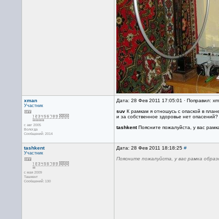
xman
Дата: 28 Фев 2011 17:05:01 · Поправил: x
Участник
suv
К рамкам я отношусь с опаской в план
и за собственное здоровье нет опасений? 
с авг 2005
tashkent
Поясните пожалуйста, у вас рамка
Вологда
Сообщений: 2014
tashkent
Дата: 28 Фев 2011 18:18:25
#
Участник
Поясните пожалуйста, у вас рамка образ
с мая 2009
Ташкент
Сообщений: 130