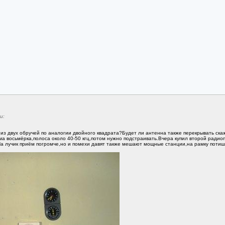
и:
 из двух обручей по аналогии двойного квадрата?Будет ли антенна также перекрывать ска
ма восьмёрка,полоса около 40-50 кгц,потом нужно подстраивать.Вчера купил второй радио
а лучик приём погромче,но и помехи давят также мешают мощные станции,на рамку потише