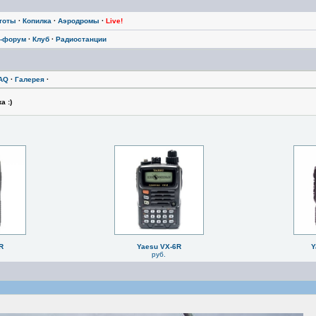
тоты
·
Копилка
·
Аэродромы
·
Live!
-форум
·
Клуб
·
Радиостанции
AQ
·
Галерея
·
а :)
R
Yaesu VX-6R
Y
руб.