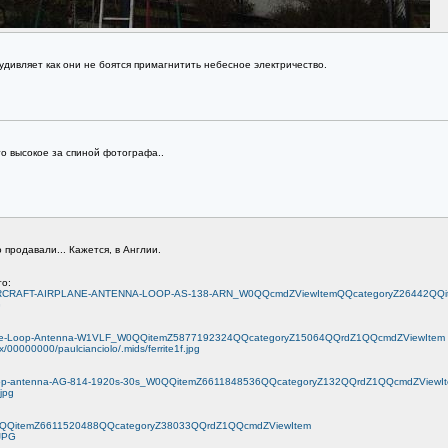
удивляет как они не боятся примагнитить небесное электричество.
то высокое за спиной фотографа..
 продавали... Кажется, в Англии.
о:
RY-AIRCRAFT-AIRPLANE-ANTENNA-LOOP-AS-138-ARN_W0QQcmdZViewItemQQcategoryZ26442QQ
G
Ferrite-Loop-Antenna-W1VLF_W0QQitemZ5877192324QQcategoryZ15064QQrdZ1QQcmdZViewItem
/00000000/paulcianciolo/.mids/ferrite1f.jpg
io-loop-antenna-AG-814-1920s-30s_W0QQitemZ6611848536QQcategoryZ132QQrdZ1QQcmdZViewI
jpg
a_W0QQitemZ6611520488QQcategoryZ38033QQrdZ1QQcmdZViewItem
.JPG