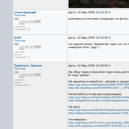
сочуствующий
Дата: 10 Мар 2006 14:13:25
#
Участник
красивая,но учитывая ландшафт на фотке,
с мая 2004
Сообщений: 781
0x25
Дата: 10 Мар 2006 14:16:43
#
Участник
на заднем плане "веревочка" идет на что-
наверное бъет туда :)
с янв 2006
Moscow
Сообщений: 191
Трубочист_Кремля
Дата: 10 Мар 2006 14:28:04
#
Участник
На eBay такую в прошлом году очень долго
В тему "рамок":
с ноя 2004
На машинку в самый раз - дёшево и сердит
Москва
http://cgi.ebay.com/ebaymotors/MILITA
Сообщений: 819
http://i4.ebayimg.com/03/i/06/6f/e3/b7_1.JP
Handcrafted (столяр-краснодеревщик):
http://cgi.ebay.com/Handcrafted-AM-DX-
http://imagehost.vendio.com/bin/imageserver.x
На дачу:
http://cgi.ebay.com/Old-RCA-Radiola-rad
http://www.tomthewom.bizland.com/mar7/z29.
Антиквариат:
http://cgi.ebay.com/Tun-A-Loop-Antenn
http://i20.ebayimg.com/04/i/06/73/7d/39_12