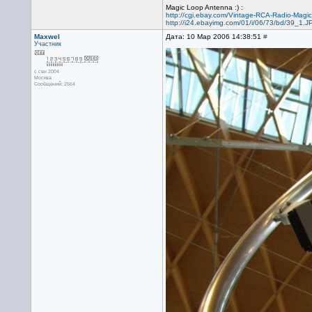
Magic Loop Antenna :) :
http://cgi.ebay.com/Vintage-RCA-Radio-M
http://i24.ebayimg.com/01/i/06/73/bd/39_1.J
Maxwel
Дата: 10 Мар 2006 14:38:51
#
Участник
с сен 2004
Москва
Сообщений: 2564