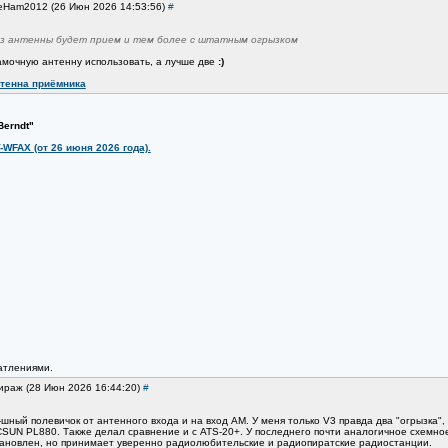
SeHam2012 (26 Июн 2026 14:53:56)
#
ез антенны будет прием и тем более с штатным огрызком
амочную антенну использовать, а лучше две
:)
тенна приёмника
Berndt"
-WFAX (от 26 июня 2026 года).
атлениями.
Мираж (28 Июн 2026 16:44:20)
#
шный полевичок от антенного входа и на вход АМ. У меня только V3 правда два "огрызка",
CSUN PL880. Также делал сравнение и с ATS-20+. У последнего почти аналогичное схемно
тановлен, но принимает уверенно радиолюбительские и радиопиратские радиостанции.