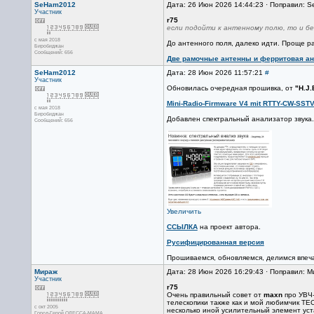
SeHam2012
Дата: 26 Июн 2026 14:44:23 · Поправил: 
Участник
r75
если подойти к антенному полю, то и б
с мая 2018
До антенного поля, далеко идти. Проще р
Биробиджан
Сообщений: 656
Две рамочные антенны и ферритовая ан
SeHam2012
Дата: 28 Июн 2026 11:57:21
#
Участник
Обновилась очередная прошивка, от
"H.J.
Mini-Radio-Firmware V4 mit RTTY-CW-SSTV
с мая 2018
Биробиджан
Добавлен спектральный анализатор звука.
Сообщений: 656
Увеличить
ССЫЛКА
на проект автора.
Русифицированная версия
Прошиваемся, обновляемся, делимся впеч
Мираж
Дата: 28 Июн 2026 16:29:43 · Поправил: 
Участник
r75
Очень правильный совет от
maxn
про УВЧ-
телескопики также как и мой любимчик TE
с окт 2005
несколько иной усилительный элемент ус
Город-Герой ОДЕССА-МАМА