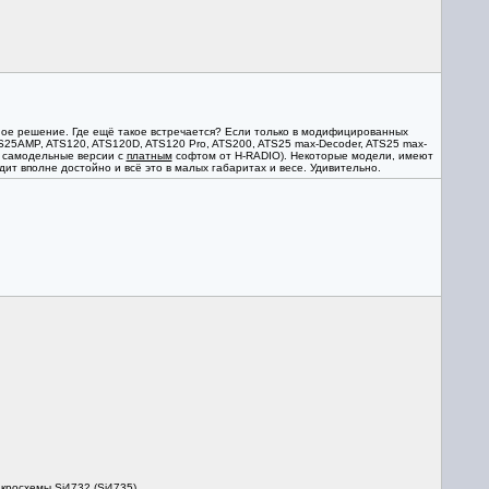
ёзное решение. Где ещё такое встречается? Если только в модифицированных
S25AMP, ATS120, ATS120D, ATS120 Pro, ATS200, ATS25 max-Decoder, ATS25 max-
их самодельные версии с
платным
софтом от H-RADIO). Некоторые модели, имеют
ит вполне достойно и всё это в малых габаритах и весе. Удивительно.
росхемы Si4732 (Si4735).