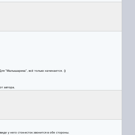
ля "Малышарика", всё только начинается.
:)
от автора.
иде у него сток-исток звонится в обе стороны.