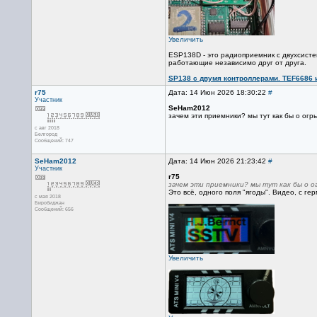
Увеличить
ESP138D - это радиоприемник с двухсисте
работающие независимо друг от друга.
SP138 с двумя контроллерами. TEF6686 и
r75
Дата: 14 Июн 2026 18:30:22
#
Участник
SeHam2012
зачем эти приемники? мы тут как бы о огр
с авг 2018
Белгород
Сообщений: 747
SeHam2012
Дата: 14 Июн 2026 21:23:42
#
Участник
r75
зачем эти приемники? мы тут как бы о о
Это всё, одного поля "ягоды". Видео, с ге
с мая 2018
Биробиджан
Сообщений: 656
Увеличить