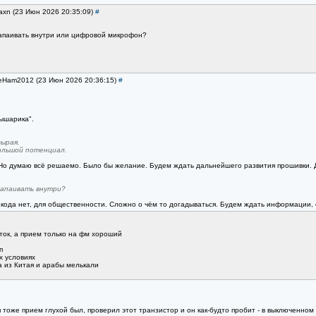
axn (23 Июн 2026 20:35:09)
#
апаивать внутри или цифровой микрофон?
SeHam2012 (23 Июн 2026 20:36:15)
#
лышарика".
ырая.
большой потенциал.
 Но думаю всё решаемо. Было бы желание. Будем ждать дальнейшего развития прошивки. Д
напаивать внутри?
 кода нет, для общественности. Сложно о чём то догадываться. Будем ждать информации, 
ток, а прием только на фм хороший
п
х условиях
а из Китая и арабы мелькали
 тоже прием глухой был, проверил этот транзистор и он как-будто пробит - в выключенном в