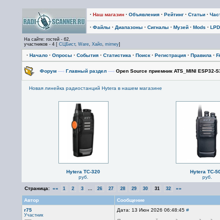
·
Наш магазин
·
Объявления
·
Рейтинг
·
Статьи
·
Час
·
Файлы
·
Диапазоны
·
Сигналы
·
Музей
·
Mods
·
LPD
На сайте: гостей - 62,
участников - 4 [
СЦБист
,
Ware
,
Хайо
,
mirney
]
·
Начало
·
Опросы
·
События
·
Статистика
·
Поиск
·
Регистрация
·
Правила
·
F
Форум
—›
Главный раздел
—›
Open Source приемник ATS_MINI ESP32-S
Новая линейка радиостанций Hytera в нашем магазине
Hytera TC-320
Hytera TC-5
руб.
руб.
Страница:
««
...
»»
1
2
3
26
27
28
29
30
31
32
Автор
Сообщение
r75
Дата: 13 Июн 2026 06:48:45
#
Участник