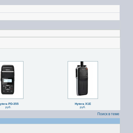
ytera PD-355
Hytera X1E
руб.
руб.
Поиск в теме