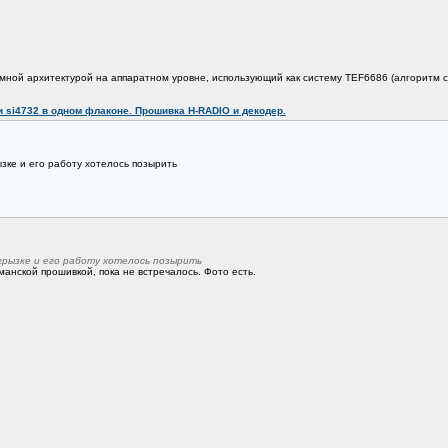
мной архитектурой на аппаратном уровне, использующий как систему TEF6686 (алгоритм с 
 si4732 в одном флаконе. Прошивка H-RADIO и декодер.
ызке и его работу хотелось позырить
грызке и его работу хотелось позырить
рманской прошивкой, пока не встречалось. Фото есть.