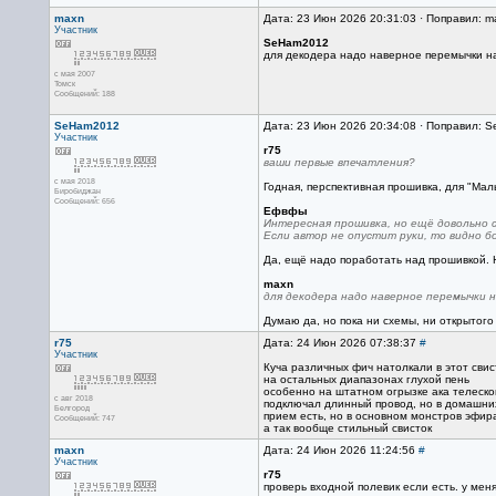
maxn
Дата: 23 Июн 2026 20:31:03 · Поправил: m
Участник
SeHam2012
для декодера надо наверное перемычки н
с мая 2007
Томск
Сообщений: 188
SeHam2012
Дата: 23 Июн 2026 20:34:08 · Поправил: 
Участник
r75
ваши первые впечатления?
с мая 2018
Годная, перспективная прошивка, для "Ма
Биробиджан
Сообщений: 656
Ефвфы
Интересная прошивка, но ещё довольно с
Если автор не опустит руки, то видно 
Да, ещё надо поработать над прошивкой.
maxn
для декодера надо наверное перемычки 
Думаю да, но пока ни схемы, ни открытого
r75
Дата: 24 Июн 2026 07:38:37
#
Участник
Куча различных фич натолкали в этот свис
на остальных диапазонах глухой пень
особенно на штатном огрызке ака телеско
с авг 2018
подключал длинный провод, но в домашни
Белгород
прием есть, но в основном монстров эфир
Сообщений: 747
а так вообще стильный свисток
maxn
Дата: 24 Июн 2026 11:24:56
#
Участник
r75
проверь входной полевик если есть. у меня