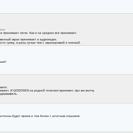
скоп
и принимает легко. Как и на средних все принимает.
ственный экран принимает и аудиокодек.
сто супер, в разы лучше чем с экранировкой и пленкой.
ьши!
акте.
нимает. И QODOSEN на родной телескоп принимет, про ма молчу.
ндервафель.
 антенны будет прием и тем более с штатным огрызком