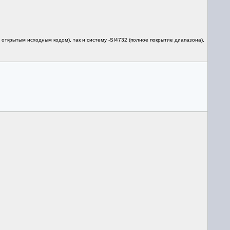
открытым исходным кодом), так и систему -SI4732 (полное покрытие диапазона),