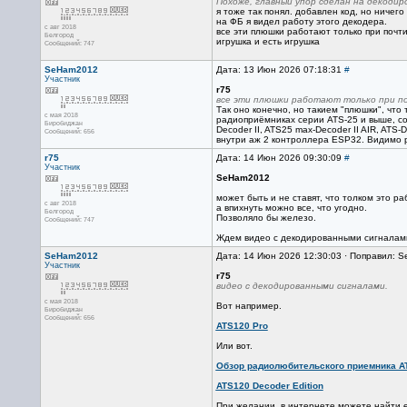
Похоже, главный упор сделан на декоди
я тоже так понял. добавлен код, но ничего
на ФБ я видел работу этого декодера.
с авг 2018
все эти плюшки работают только при почт
Белгород
игрушка и есть игрушка
Сообщений: 747
SeHam2012
Дата: 13 Июн 2026 07:18:31
#
Участник
r75
все эти плюшки работают только при по
Так оно конечно, но такием "плюшки", что
с мая 2018
радиоприёмниках серии ATS-25 и выше, со
Биробиджан
Decoder II, ATS25 max-Decoder II AIR, AT
Сообщений: 656
внутри аж 2 контроллера ESP32. Видимо ре
r75
Дата: 14 Июн 2026 09:30:09
#
Участник
SeHam2012
может быть и не ставят, что толком это ра
с авг 2018
а впихнуть можно все, что угодно.
Белгород
Позволяло бы железо.
Сообщений: 747
Ждем видео с декодированными сигналам
SeHam2012
Дата: 14 Июн 2026 12:30:03 · Поправил: 
Участник
r75
видео с декодированными сигналами.
с мая 2018
Вот например.
Биробиджан
Сообщений: 656
ATS120 Pro
Или вот.
Обзор радиолюбительского приемника A
ATS120 Decoder Edition
При желании, в интернете можете найти е