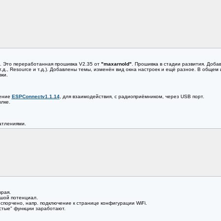
. Это переработанная прошивка V2.35 от
"maxarnold"
. Прошивка в стадии развития. Доба
.д., Resource и т.д.). Добавлены темы, изменён вид окна настроек и ещё разное. В общем
вки.
жение
ESPConnectv1.1.14
, для взаимодействия, с радиоприёмником, через USB порт.
лке.
атлениями.
рая.
ьшой потенциал.
спорчено, напр. подключение к странице конфигурации WiFi.
устые" функции заработают.