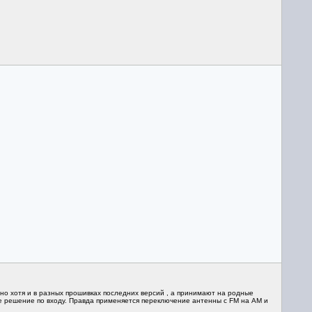
 но хотя и в разных прошивках последних версий , а принимают на родные
е решение по входу. Правда применяется переключение антенны с FM на АМ и