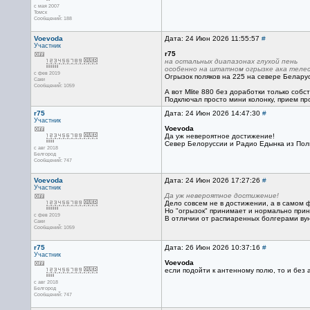
с мая 2007
Томск
Сообщений: 188
Voevoda
Дата: 24 Июн 2026 11:55:57
#
Участник
r75
на остальных диапазонах глухой пень
особенно на штатном огрызке ака теле
с фев 2019
Огрызок поляков на 225 на севере Беларус
Саки
Сообщений: 1059
А вот Mlite 880 без доработки только соб
Подключал просто мини колонку, прием про
r75
Дата: 24 Июн 2026 14:47:30
#
Участник
Voevoda
Да уж невероятное достижение!
Север Белоруссии и Радио Едынка из Пол
с авг 2018
Белгород
Сообщений: 747
Voevoda
Дата: 24 Июн 2026 17:27:26
#
Участник
Да уж невероятное достижение!
Дело совсем не в достижении, а в самом ф
Но "огрызок" принимает и нормально при
с фев 2019
В отличии от распиаренных болгерами ву
Саки
Сообщений: 1059
r75
Дата: 26 Июн 2026 10:37:16
#
Участник
Voevoda
если подойти к антенному полю, то и без
с авг 2018
Белгород
Сообщений: 747