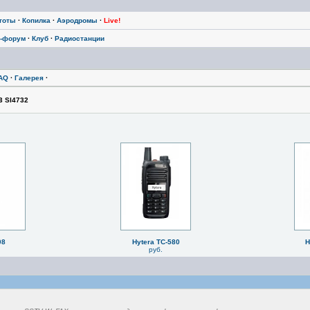
тоты
·
Копилка
·
Аэродромы
·
Live!
-форум
·
Клуб
·
Радиостанции
AQ
·
Галерея
·
3 SI4732
08
Hytera TC-580
H
руб.