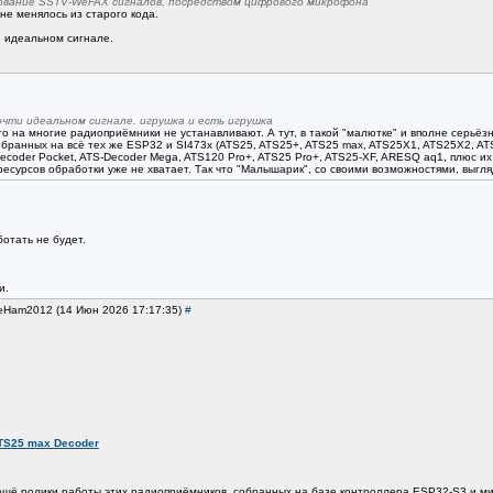
рование SSTV-WеFAX сигналов, посредством цифрового микрофона
 не менялось из старого кода.
и идеальном сигнале.
чти идеальном сигнале. игрушка и есть игрушка
 то на многие радиоприёмники не устанавливают. А тут, в такой "малютке" и вполне серь
бранных на всё тех же ESP32 и SI473x (ATS25, ATS25+, ATS25 max, ATS25X1, ATS25X2, AT
S-Decoder Pocket, ATS-Decoder Mega, ATS120 Pro+, ATS25 Pro+, ATS25-XF, ARESQ aq1, плюс 
сурсов обработки уже не хватает. Так что "Малышарик", со своими возможностями, выгляд
ботать не будет.
и.
SeHam2012 (14 Июн 2026 17:17:35)
#
TS25 max Decoder
щё ролики работы этих радиоприёмников, собранных на базе контроллера ESP32-S3 и мик