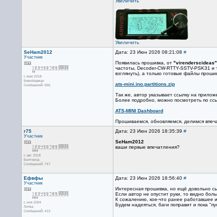
Увеличить
Увеличить
SeHam2012
Дата: 23 Июн 2026 08:21:08
#
Участник
Появилась прошивка, от
"virenderscideas"
частоты, Decoder-CW-RTTY-SSTV-PSK31 и т
взглянуть), а только готовые файлы проши
с мая 2018
Биробиджан
ats-mini.ino.partitions.zip
Сообщений: 656
Так же, автор указывает ссылку на прило
Более подробно, можно посмотреть по ссы
ATS-MINI Dashboard
Прошиваемся, обновляемся, делимся впеч
r75
Дата: 23 Июн 2026 18:35:39
#
Участник
SeHam2012
ваши первые впечатления?
с авг 2018
Белгород
Сообщений: 747
Ефвфы
Дата: 23 Июн 2026 18:56:40
#
Участник
Интересная прошивка, но ещё довольно сы
Если автор не опустит руки, то видно бол
К сожалению, кое-что ранее работавшее и
с ноя 2004
Будем надеяться, баги поправит и пока "п
Литва
Сообщений: 413