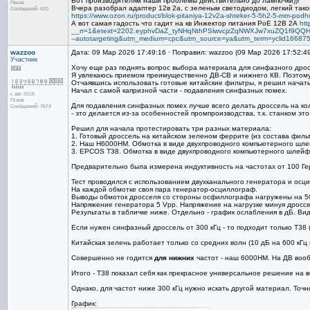
Вот производителям наши проблемы действительно до лампочки))!
Пенза
Вчера разобрал адаптер 12в 2а, с зеленым светодиодом, легкий такой 
Сообщений: 420
https://www.ozon.ru/product/blok-pitaniya-12v2a-shteker-5-5h2-5-mm-podh
А вот самая гадость что гадит на кв Инжектор питания PoE 12В 2А
htt
__rr=1&etext=2202.eyphvDaZ_tyNHqNthPSlwvcjzZqNWXJw7xuZQ1f9
--autotargeting&utm_medium=cpc&utm_source=ya&utm_term=yclid166
wazzoo
Дата: 09 Мар 2026 17:49:16 · Поправил: wazzoo (09 Мар 2026 17:52:4
Участник
Хочу еще раз поднять вопрос выбора материала для синфазного дрос
Я увлекаюсь приемом преимущественно ДВ-СВ и нижнего КВ. Поэтому 
Отчаявшись использовать готовые китайские фильтры, я решил начать
Начал с самой капризной части - подавления синфазных помех.
с авг 2016
Псков
Для подавления синфазных помех лучше всего делать дроссель на кол
Сообщений: 7674
- это делается из-за особенностей промпроизводства, т.к. станком эт
Решил для начала протестировать три разных материала:
1. Готовый дроссель на китайском зеленом феррите (из состава фильт
2. Наш Н6000НМ. Обмотка в виде двухпроводного компьютерного шлей
3. EPCOS T38. Обмотка в виде двухпроводного компьютерного шлейфа
Предварительно была измерена индуктивность на частотах от 100 Герц 
Тест проводился с использованием двухканального генератора и ос
На каждой обмотке своя пара генератор-осциллограф.
Выводы обмоток дросселя со стороны осфиллографа нагружены на 5
Напряжение генератора 5 Vpp. Напряжение на нагрузке минуя дроссе
Результаты в табличке ниже. Отдельно - график ослабления в дБ. Вид
Если нужен синфазный дроссель от 300 кГц - то подходит только Т38 
Китайская зелень работает только со средних волн (10 дБ на 600 кГц
Совершенно не годится
для нижних
частот - наш 6000НМ. На ДВ вооб
Итого - Т38 показал себя как прекрасное универсальное решение на в
Однако, для частот ниже 300 кГц нужно искать другой материал. Точ
График: