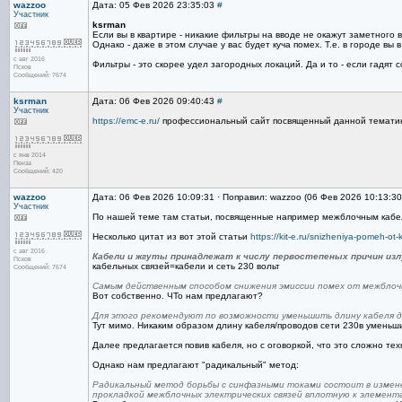
wazzoo
Дата: 05 Фев 2026 23:35:03
#
Участник
ksrman
Если вы в квартире - никакие фильтры на вводе не окажут заметного 
Однако - даже в этом случае у вас будет куча помех. Т.е. в городе в
с авг 2016
Фильтры - это скорее удел загородных локаций. Да и то - если гадят
Псков
Сообщений: 7674
ksrman
Дата: 06 Фев 2026 09:40:43
#
Участник
https://emc-e.ru/
профессиональный сайт посвященный данной тематике
с янв 2014
Пенза
Сообщений: 420
wazzoo
Дата: 06 Фев 2026 10:09:31 · Поправил: wazzoo (06 Фев 2026 10:13:3
Участник
По нашей теме там статьи, посвященные например межблочным кабел
Несколько цитат из вот этой статьи
https://kit-e.ru/snizheniya-pomeh-ot-k
с авг 2016
Кабели и жгуты принадлежат к числу первостепеных причин из
Псков
кабельных связей=кабели и сеть 230 вольт
Сообщений: 7674
Самым действенным способом снижения эмиссии помех от межблоч
Вот собственно. ЧТо нам предлагают?
Для этого рекомендуют по возможности уменьшить длину кабеля 
Тут мимо. Никаким образом длину кабеля/проводов сети 230в уменьши
Далее предлагается повив кабеля, но с оговоркой, что это сложно техн
Однако нам предлагают "радикальный" метод:
Радикальный метод борьбы с синфазными токами состоит в измене
прокладкой межблочных электрических связей вплотную к элемент