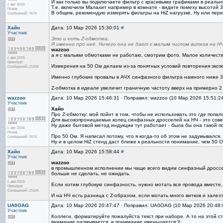
И как только вы подключаете фильтр с красивыми графиками в реальну
с авг 2016
Т.е. включили Малахит например в комнате - видите помеху высотой 3
Псков
В общем, рекомендую измерять фильтры на HiZ нагрузке. Ну или пере
Сообщений: 7674
Хайо
Дата: 10 Мар 2026 15:30:01
#
Участник
Это и есть Z-обмотка.
Я именно про неё. Ничего она не дает с малым числом витков на НЧ
wazzoo
а я с малыми обмотками не работаю, смотрим фото. Малое количество
с дек 2015
Оренбург
Измерения на 50 Ом делаем из-за понятных условий повторения экспе
Сообщений: 21539
Именно глубокие провалы в АЧХ синфазного фильтра намного ниже 30 
Z-обмотка в идеале увеличит граничную частоту вверх на примерно 2
wazzoo
Дата: 10 Мар 2026 15:46:31 · Поправил: wazzoo (10 Мар 2026 15:51:2
Участник
Хайо
Про Z-обмотку: мой пойнт в том, чтобы не использовать это где попало
Для высокопроницаемых колец синфазных дросселей на НЧ - это совер
Ну даже бытовой метод индукции тут работает - была бы она такой п
с авг 2016
Псков
Про 50 Ом. Я написал потому, что я когда-то об этом не задумывался.
Сообщений: 7674
Ну и в целом HiZ стенд даст ближе к реальности понимание, чем 50 О
Хайо
Дата: 10 Мар 2026 15:58:44
#
Участник
wazzoo
в промышленном исполнении мы чаще всего видим синфазный дроссель 
больше не сделать, не ожидать.
с дек 2015
Если хотим глубокую синфазность, нужно мотать все провода вместе,
Оренбург
Сообщений: 21539
И на НЧ есть разница с Z-образом, если мотать много витков и залезт
UA0OAG
Дата: 10 Мар 2026 20:47:47 · Поправил: UA0OAG (10 Мар 2026 20:48
Участник
Коллеги, форматируйте пожалуйста текст при наборе. А то на этой 
внимание размывается, и понимание уменьшается:))