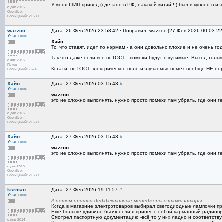
У меня ШИП-привод (сделано в РФ, накакой китай!!!) был в куплен в
с дек 2015
Оренбург
Сообщений: 21539
wazzoo
Дата: 26 Фев 2026 23:53:42 · Поправил: wazzoo (27 Фев 2026 00:03:2
Участник
Хайо
То, что ставят, идет по нормам - а они довольно плохие и не очень г
Так что даже если все по ГОСТ - помехи будут ощутимые. Выход толь
с авг 2016
Псков
Кстати, по ГОСТ электрическое поле излучаемых помех вообще НЕ нор
Сообщений: 7674
Хайо
Дата: 27 Фев 2026 03:15:43
#
Участник
wazzoo
это не сложно выполнять, нужно просто помехи там убрать, где они г
с дек 2015
Оренбург
Сообщений: 21539
Хайо
Дата: 27 Фев 2026 03:15:43
#
Участник
wazzoo
это не сложно выполнять, нужно просто помехи там убрать, где они г
с дек 2015
Оренбург
Сообщений: 21539
ksrman
Дата: 27 Фев 2026 19:11:57
#
Участник
А потом пришли деффективные менеджеры-оптимизаторы.
Когда в магазине электротоваров выбирал светодиодные лампочки пр
Еще больше удивило бы их если я принес с собой карманный радиопр
Смотрел паспортную документацию -всё то у них ладно и соответству
с янв 2014