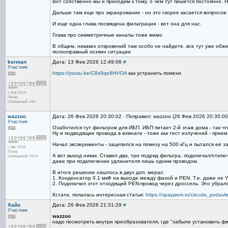
Вот собственно мы и приходим к тому, о чем тут пишется постоянно.
Дальше там еще про экранрование - но это скорее касается вопросов
И еще одна глава посвящена фильтрации - вот она для нас.
Глава про симметричные каналы тоже мимо
В общем, никаких откровений там особо не найдете, все тут уже обже
полноправный хозяин ситуации
ksrman
Дата: 13 Фев 2026 12:49:06
#
Участник
https://youtu.be/C8z9qe6HVOA
как устранить помехи
с янв 2014
Пенза
Сообщений: 420
wazzoo
Дата: 26 Фев 2026 20:30:02 · Поправил: wazzoo (26 Фев 2026 20:35:0
Участник
Озаботился тут фильтром для ИБП. ИБП питает 2-й этаж дома - так чт
Ну и подводящие провода в комнате - тоже как тест излучений - прием
Начал эксперименты - зацепился на помеху на 500 кГц и пытался её з
с авг 2016
Псков
А вот выход никак. Ставил два, три подряд фильтра, подключал/отклю
Сообщений: 7674
даже при подключении удлинителя лишь одним проводом.
В итоге решение нашлось в двух доп. мерах:
1. Конденсатор 0.1 мкФ на выходе между фазой и PEN. Т.е. даже не Y
2. Подключил этот отходящий PEN-провод через дроссель. Это убрал
Кстати, попалась интересная статья:
https://vpayaem.ru/circuits_podav
Хайо
Дата: 26 Фев 2026 21:31:29
#
Участник
wazzoo
надо посмотреть внутри преобразователя, где "забыли установить ф