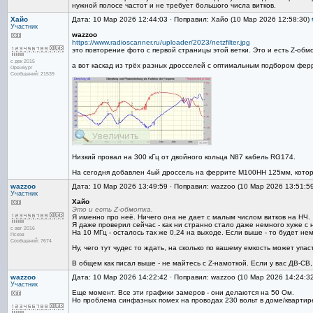
нужной полосе частот и не требует большого числа витков.
Хайо
Дата: 10 Мар 2026 12:44:03 · Поправил: Хайо (10 Мар 2026 12:58:30)
Участник
wazzoo
https://www.radioscanner.ru/uploader/2023/netzfilter.jpg
это повторение фото с первой страницы этой ветки. Это и есть Z-обм
с дек 2015
а вот каскад из трёх разных дросселей с оптимальным подбором ферр
Оренбург
Сообщений: 21539
Низкий провал на 300 кГц от двойного кольца N87 кабель RG174.
На сегодня добавлен 4ый дроссель на феррите М100НН 125мм, котора
wazzoo
Дата: 10 Мар 2026 13:49:59 · Поправил: wazzoo (10 Мар 2026 13:51:5
Участник
Хайо
Это и есть Z-обмотка.
Я именно про неё. Ничего она не дает с малым числом витков на НЧ.
Я даже проверил сейчас - как ни странно стало даже немного хуже с н
с авг 2016
На 10 МГц - осталось так же 0,24 на выходе. Если выше - то будет не
Псков
Сообщений: 7674
Ну, чего тут чудес то ждать, на сколько по вашему емкость может упа
В общем как писал выше - не майтесь с Z-намоткой. Если у вас ДВ-СВ
wazzoo
Дата: 10 Мар 2026 14:22:42 · Поправил: wazzoo (10 Мар 2026 14:24:3
Участник
Еще момент. Все эти графики замеров - они делаются на 50 Ом.
Но проблема синфазных помех на проводах 230 вольт в доме/квартире 