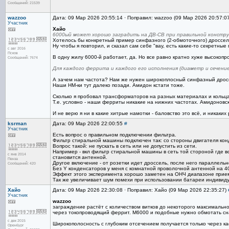
Сообщений: 21539
wazzoo
Дата: 09 Мар 2026 20:55:14 · Поправил: wazzoo (09 Мар 2026 20:57:0
Участник
Хайо
6000ый может хорошо заградить на ДВ-СВ при правильной констру
Хотелось бы конкретный пример синфазного (2-обмоточного) дросселя
Ну чтобы я повторил, и сказал сам себе "вау, есть какие-то секретны
с авг 2016
Псков
В одну жилу 6000-й работает, да. Но все равно кратно хуже высокоп
Сообщений: 7674
Для каждого феррита и каждого его исполнения (диаметр и сечение
А зачем нам частота? Нам же нужен широкоплосный синфазный дроссель
Наши НМ-ки тут далеко позади. Амидон кстати тоже.
Сколько я пробовал трансформаторов на разных материалах и кольцах
Т.е. условно - наши ферриты никакие на нижних частотах. Амидоновск
И не верю я ни в какие хитрые намотки - баловство это всё, и никаки
ksrman
Дата: 09 Мар 2026 22:00:55
#
Участник
Есть вопрос о правильном подключении фильтра.
Фильтр стиральной машины подключен так: со стороны двигателя конде
Вопрос такой: не пускать в сеть или не допустить из сети.
Например - вкл фильтр стиральной машины в сеть той стороной где вс
с янв 2014
становится антенной.
Пенза
Другое включение - от розетки идет дроссель, после него параллель
Сообщений: 420
Без Y конденсаторов у меня с комнатной проволочной антенной на 40м
Эффект этого эксперимента хорошо заметен на ОНЧ диапазоне приемн
Так же увеличивает шум помехи при использовании батареи индивидуа
Хайо
Дата: 09 Мар 2026 22:30:08 · Поправил: Хайо (09 Мар 2026 22:35:27)
Участник
wazzoo
заграждение растёт с количеством витков до некоторого максимально
через токопроводящий феррит. М6000 и подобные нужно обмотать сн
с дек 2015
Широкополосность с глубоким отсечением получается только через ка
Оренбург