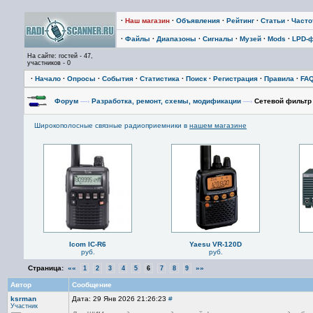
·
Наш магазин
·
Объявления
·
Рейтинг
·
Статьи
·
Част
·
Файлы
·
Диапазоны
·
Сигналы
·
Музей
·
Mods
·
LPD-
На сайте: гостей - 47,
участников - 0
·
Начало
·
Опросы
·
События
·
Статистика
·
Поиск
·
Регистрация
·
Правила
·
FA
Форум
—›
Разработка, ремонт, схемы, модификации
—›
Сетевой фильтр
Широкополосные связные радиоприемники в
нашем магазине
Icom IC-R6
Yaesu VR-120D
руб.
руб.
Страница:
««
»»
1
2
3
4
5
6
7
8
9
Автор
Сообщение
ksrman
Дата: 29 Янв 2026 21:26:23
#
Участник