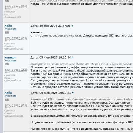
Для ШИМ-привода насоса воды такой фильтр в усиленном виде убра
Когда начнутся серьезные помехи от ШИМ для WiFi появится у нас на
с янв 2014
Пенза
Сообщений: 420
Хайо
Дата: 30 Янв 2026 21:47:05
#
Участник
ksrman
от интернет-проводов это уже есть. Думаю, приходят SiC-транзисторы
с дек 2015
Оренбург
Сообщений: 21539
ksrman
Дата: 05 Фев 2026 19:15:44
#
Участник
смотрите на этой ветке моё фото от 15 мая 2023. Таких дросселе
Почитал про синфазные и дифференциальные дроссели - ничего не по
Так и не понял какой же фильтр будет эффективней для подавления 
Карманный КВ приемник на батарейках чует помехи от сети LAN не то
с янв 2014
мне не удалось найти ни одного минимума в плане помех находясь у с
Пенза
Сегодня ради эксперимента намотал 2х жильный сетевой провод на зе
Сообщений: 420
стержнем и необгораемым жалом) - приемник слышит треск регулятора.
Есть ли в продаже готовое решение чтобы установить такой фильтр с
Хайо
Дата: 05 Фев 2026 20:10:21
#
Участник
Карманный КВ приемник на батарейках чует помехи от сети LAN не
Всё что идёт по эфиру, нужно устранить у источника, без вариантов.
Всё что идёт по проводу питания Вашего РПУ и по АФУ Вашего РПУ к 
установите на больших кольцах эти кабельные Z-дроссели из разных
с дек 2015
Оренбург
В высокоэтажных домах не получается организовать ВЧ-заземление, 
Сообщений: 21539
Но для всяких потребителей установка сложных сетевых фильтров ВНУТ
Нужно пересечь все пути ВЧ-токов из дома вдоль фидера к антенне.