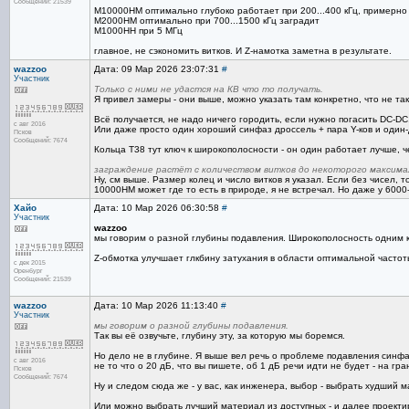
Сообщений: 21539
M10000НМ оптимально глубоко работает при 200...400 кГц, примерн
М2000НМ оптимально при 700...1500 кГц заградит
М1000НН при 5 МГц
главное, не сэкономить витков. И Z-намотка заметна в результате.
wazzoo
Дата: 09 Мар 2026 23:07:31
#
Участник
Только с ними не удастся на КВ что то получать.
Я привел замеры - они выше, можно указать там конкретно, что не так
Всё получается, не надо ничего городить, если нужно погасить DC-DC
с авг 2016
Или даже просто один хороший синфаз дроссель + пара Y-ков и один-
Псков
Сообщений: 7674
Кольца Т38 тут ключ к широкополосности - он один работает лучше, ч
заграждение растёт с количеством витков до некоторого максимал
Ну, см выше. Размер колец и число витков я указал. Если без чисел,
10000НМ может где то есть в природе, я не встречал. Но даже у 600
Хайо
Дата: 10 Мар 2026 06:30:58
#
Участник
wazzoo
мы говорим о разной глубины подавления. Широкополосность одним кол
Z-обмотка улучшает глкбину затухания в области оптимальной частоты
с дек 2015
Оренбург
Сообщений: 21539
wazzoo
Дата: 10 Мар 2026 11:13:40
#
Участник
мы говорим о разной глубины подавления.
Так вы её озвучьте, глубину эту, за которую мы боремся.
Но дело не в глубине. Я выше вел речь о проблеме подавления синфазн
с авг 2016
не то что о 20 дБ, что вы пишете, об 1 дБ речи идти не будет - на г
Псков
Сообщений: 7674
Ну и следом сюда же - у вас, как инженера, выбор - выбрать худший
Или можно выбрать лучший материал из доступных - и далее проектир