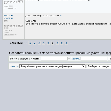
с ноя 2009
Сообщений: 751
wazzoo
Дата: 10 Мар 2026 20:52:58
#
Участник
UA0OAG
Это что-то в движке сбоит. Обычно он автоматом строки переносит - 
с авг 2016
Псков
Сообщений: 7674
Страница:
««
»»
1
2
3
4
5
6
7
8
9
Создавать сообщения могут только зарегистрированные участники фо
Войти в форум ::
» Логин
»
Пароль
Начало