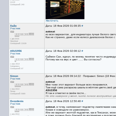
СССР
Сообщений: 240
Увеличить
Хайо
Дата: 18 Фев 2026 01:09:35
#
Участник
autosat
из всех вариантов , для индикатора лучше белого свет
Как не странно, даже если колесо диапазонов белое с
с дек 2015
Оренбург
Сообщений: 21539
ASU1956
Дата: 18 Фев 2026 02:08:12
#
Участник
Саймон Сан, идеал, по моему, понятие чисто индивиду
Потому как на вкус и цвет ...... Вы согласны?
с июн 2014
Хабаровск
Сообщений: 67
Simon
Дата: 18 Фев 2026 09:14:22 · Поправил: Simon (18 Фев
Участник
autosat
Мне тоже этот вариант больше всех понравился.
Там ещё сама раскраска шкалы в жёлтом цвете,своё де
с янв 2013
ASU1956
Питер
Я так и отметил в своём посте...
Сообщений: 5580
Но это наверное у меня ,чисто личное восприятие цв
Gvozdenis
Дата: 18 Фев 2026 12:50:48
#
Участник
autosat
, в точку, напоминает подсветку лампочками нак
бокам и освещали ее равномерно.
Или же вариант желтой подсветки, как в Тексанах, мо
с апр 2014
и тоже должна быть близкой по восприятию к подсветк