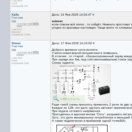
с сен 2014
СССР
Сообщений: 240
Хайо
Дата: 14 Янв 2026 14:04:47
#
Участник
autosat
если совсем всё плохо , то сойдёт. Немного простоват
угодно из красивых настоящих. Чаще всего то сломаны 
с дек 2015
Оренбург
Сообщений: 21539
Simon
Дата: 17 Фев 2026 14:16:00
#
Участник
Доброго времени суток коллеги.
У меня новая версия полуавтомата появилась.
В отличие , от старой...сбалансированный заряд каждо
с янв 2013
При заряде все Акк, под собственным(малым) током за
Питер
Схема гаджета.
Сообщений: 5580
Ради такой схемы пришлось применять 2 реле по две г
Каждое по 12В, это дало сделать автомат переключени
При подаче сетевого напряжения.
Пригодилась и красная кнопка "Сеть", разрывать питан
Зато, это дало минимальное потребление и меньший 
А также подключение в приёмнике одной точкой(А).