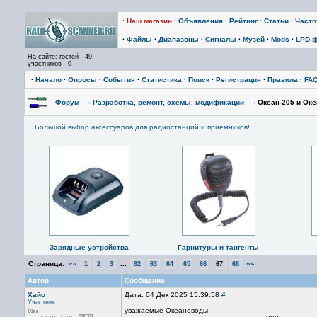
·
Наш магазин
·
Объявления
·
Рейтинг
·
Статьи
·
Част
·
Файлы
·
Диапазоны
·
Сигналы
·
Музей
·
Mods
·
LPD-
На сайте: гостей - 49,
участников - 0
·
Начало
·
Опросы
·
События
·
Статистика
·
Поиск
·
Регистрация
·
Правила
·
FA
Форум
—›
Разработка, ремонт, схемы, модификации
—›
Океан-205 и Оке
Большой выбор аксессуаров для радиостанций и приемников!
Зарядные устройства
Гарнитуры и тангенты
Страница:
««
...
»»
1
2
3
62
63
64
65
66
67
68
Автор
Сообщение
Хайо
Дата: 04 Дек 2025 15:39:58
#
Участник
уважаемые Океановоды,