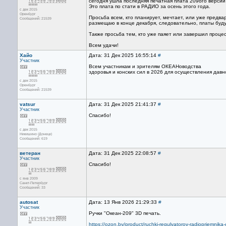
сегодня ушла последняя печатная плата 209ого версии 
Это плата по стати в РАДИО за осень этого года.
с дек 2015
Оренбург
Просьба всем, кто планирует, мечтает, или уже предва
Сообщений: 21539
размещаю в конце декабря, следовательно, платы буду
Также просьба тем, кто уже паяет или завершил проце
Всем удачи!
Хайо
Дата: 31 Дек 2025 16:55:14
#
Участник
Всем участникам и зрителям ОКЕАНоводства
здоровья и конских сил в 2026 для осуществления дав
с дек 2015
Оренбург
Сообщений: 21539
vatsur
Дата: 31 Дек 2025 21:41:37
#
Участник
Спасибо!
с дек 2015
Никишино (Донецк)
Сообщений: 619
ветеран
Дата: 31 Дек 2025 22:08:57
#
Участник
Спасибо!
с янв 2009
Санкт-Петербург
Сообщений: 33
autosat
Дата: 13 Янв 2026 21:29:33
#
Участник
Ручки "Океан-209" 3D печать.
https://ozon.by/product/ruchki-regulyatorov-radiopriemn