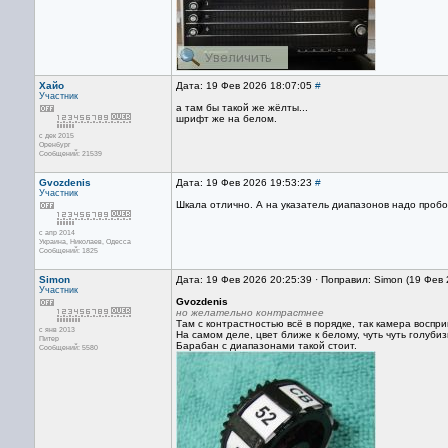
Хайо
Дата: 19 Фев 2026 18:07:05
#
Участник
а там бы такой же жёлты...
шрифт же на белом.
с дек 2015
Оренбург
Сообщений: 21539
Gvozdenis
Дата: 19 Фев 2026 19:53:23
#
Участник
Шкала отлично. А на указатель диапазонов надо пробо
с апр 2014
Украина, Николаев, Одесса
Сообщений: 1825
Simon
Дата: 19 Фев 2026 20:25:39 · Поправил: Simon (19 Фев
Участник
Gvozdenis
но желательно контрастнее
Там с контрастностью всё в порядке, так камера воспр
с янв 2013
На самом деле, цвет ближе к белому, чуть чуть голубиз
Питер
Барабан с диапазонами такой стоит.
Сообщений: 5580