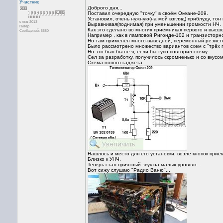
Участник
Доброго дня...
Поставил очередную "точку" в своём Океане-209.
Установил, очень нужную(на мой взгляд) приблуду, тон
с янв 2013
Выравнивая(поднимая) при уменьшении громкости НЧ.
Питер
Как это сделано во многих приёмниках первого и высше
Сообщений: 5580
Например , как в ламповой Ригонде-102 и транзисторн
Но там применён много-выводной, переменный резисто
Было рассмотрено множество вариантов схем с "трёх 
Но это был бы не я, если бы тупо повторил схему.
Сел за разработку, получилось скромненько и со вкусом
Схема нового гаджета:
Нашлось и место для его установки, возле кнопок приё
Близко к УНЧ.
Теперь стал приятный звук на малых уровнях...
Вот сижу слушаю "Радио Ваню"...