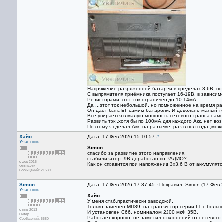
Напряжение разряженной батареи в пределах 3,6В, по
С выпрямителя приёмника поступает 16-19В, в зависим
Резисторами этот ток ограничен до 10-14мА.
Да ...этот ток небольшой, но помноженное на время р
Он даёт быть БГ самим батареям. И довольно малый то
Всё упирается в малую мощность сетевого транса сам
Развить ток ,хотя бы по 100мА,для каждого Акк, нет во
Поэтому я сделал Акк, на разъёме, раз в пол года ,мож
Хайо
Дата: 17 Фев 2026 15:10:57
#
Участник
Simon
спасибо за развитие этого направления.
стабилизатор -9В доработан по РАДИО?
с дек 2015
Как он справится при напряжении 3х3,6 В от аккумулят
Оренбург
Сообщений: 21539
Simon
Дата: 17 Фев 2026 17:37:45 · Поправил: Simon (17 Фев
Участник
Хайо
У меня стаб,практически заводской.
Только заменён МП39, на транзистор серии ГТ с больш
с янв 2013
И установлен С66, номиналом 2200 мкФ 35В.
Питер
Работает хорошо, не заметил отклонений от сетевого 
Сообщений: 5580