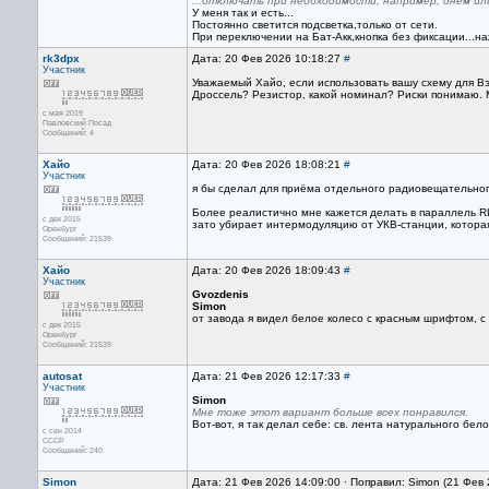
...отключать при необходимости, например, днем ил
У меня так и есть...
Постоянно светится подсветка,только от сети.
При переключении на Бат-Акк,кнопка без фиксации...на
rk3dpx
Дата: 20 Фев 2026 10:18:27
#
Участник
Уважаемый Хайо, если использовать вашу схему для Вэф
Дроссель? Резистор, какой номинал? Риски понимаю. 
с мая 2019
Павловский Посад
Сообщений: 4
Хайо
Дата: 20 Фев 2026 18:08:21
#
Участник
я бы сделал для приёма отдельного радиовещательного
Более реалистично мне кажется делать в параллель R
с дек 2015
зато убирает интермодуляцию от УКВ-станции, котора
Оренбург
Сообщений: 21539
Хайо
Дата: 20 Фев 2026 18:09:43
#
Участник
Gvozdenis
Simon
от завода я видел белое колесо с красным шрифтом, 
с дек 2015
Оренбург
Сообщений: 21539
autosat
Дата: 21 Фев 2026 12:17:33
#
Участник
Simon
Мне тоже этот вариант больше всех понравился.
Вот-вот, я так делал себе: св. лента натурального б
с сен 2014
СССР
Сообщений: 240
Simon
Дата: 21 Фев 2026 14:09:00 · Поправил: Simon (21 Фев