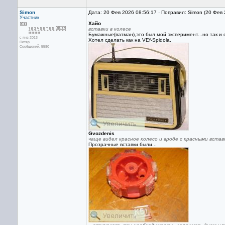
Simon
Дата: 20 Фев 2026 08:56:17 · Поправил: Simon (20 Фев
Участник
Хайо
вставки в колесе
Бумажные(ватман),это был мой эксперимент...но так и 
с янв 2013
Хотел сделать как на VEf-Spidola.
Питер
Сообщений: 5580
Gvozdenis
чаще видел красное колесо и вроде с красными вста
Прозрачные вставки были...