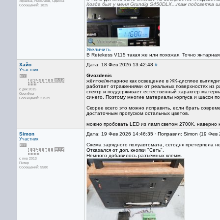
Украина, Николаев, Одесса
Когда был у меня Grundig S450DLX...там подсветка ш
Сообщений: 1825
Увеличить
В Retekess V115 такая же или похожая. Точно янтарна
Хайо
Дата: 18 Фев 2026 13:42:48
#
Участник
Gvozdenis
жёлтое/янтарное как освещение в ЖК-дисплее выглядит
работает отражениями от реальных поверхностях из р
с дек 2015
спектр и поддерживает естественный характер материа
Оренбург
синего. Поэтому многие материалы корпуса и шасси по
Сообщений: 21539
Скорее всего это можно исправить, если брать совре
достаточным пропуском остальных цветов.
можно пробовать LED из ламп светом 2700К, наверно н
Simon
Дата: 19 Фев 2026 14:46:35 · Поправил: Simon (19 Фев
Участник
Схема зарядного полуавтомата, сегодня претерпела н
Отказался от доп. кнопки "Сеть".
Немного добавилось разъёмных клемм.
с янв 2013
Питер
Сообщений: 5580