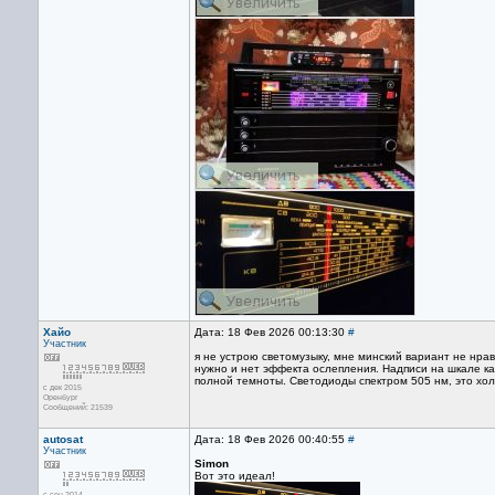
Хайо
Дата: 18 Фев 2026 00:13:30
#
Участник
я не устрою светомузыку, мне минский вариант не нр
нужно и нет эффекта ослепления. Надписи на шкале ка
полной темноты. Светодиоды спектром 505 нм, это хол
с дек 2015
Оренбург
Сообщений: 21539
autosat
Дата: 18 Фев 2026 00:40:55
#
Участник
Simon
Вот это идеал!
с сен 2014