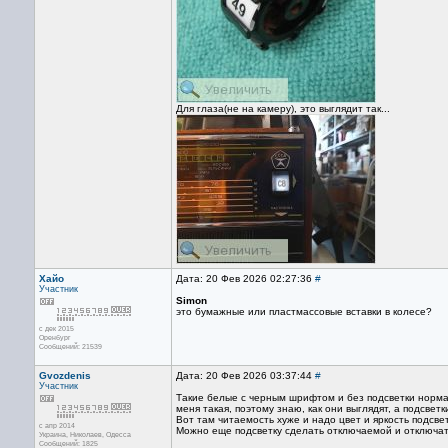
Для глаза(не на камеру), это выглядит так...
Хайо
Дата: 20 Фев 2026 02:27:36
#
Участник
Simon
это бумажные или пластмассовые вставки в колесе?
с дек 2015
Оренбург
Сообщений: 21539
Gvozdenis
Дата: 20 Фев 2026 03:37:44
#
Участник
Такие белые с черным шрифтом и без подсветки норма
меня такая, поэтому знаю, как они выглядят, а подсвет
Вот там читаемость хуже и надо цвет и яркость подсве
с апр 2014
Можно еще подсветку сделать отключаемой и отключат
Украина, Николаев, Одесса
Сообщений: 1825