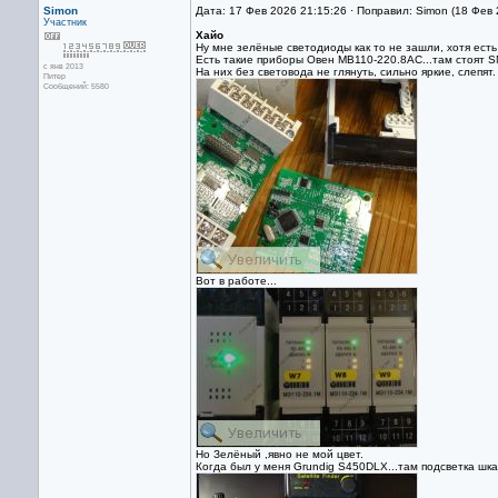
Simon
Дата: 17 Фев 2026 21:15:26 · Поправил: Simon (18 Фев
Участник
Хайо
Ну мне зелёные светодиоды как то не зашли, хотя есть
Есть такие приборы Овен МВ110-220.8АС...там стоят 
с янв 2013
На них без световода не глянуть, сильно яркие, слепят.
Питер
Сообщений: 5580
Вот в работе...
Но Зелёный ,явно не мой цвет.
Когда был у меня Grundig S450DLX...там подсветка шка