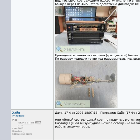
Ещё поставил светодиодную подсветку, планки по 3 ярк
Каждая берёт по 4мА...этого достаточно для подсветки
Пригодились планки от световой (трёхцветной) башни.
По размеру подошли точно под размеры тыльника шка
Хайо
Дата: 17 Фев 2026 18:07:15 · Поправил: Хайо (17 Фев 
Участник
мне жёлтый светодиодный свет не нравится, в отличие 
Поэтому я ушёл в изумрудное ночное освещение малой
работы аккумуляторов.
с дек 2015
Оренбург
Сообщений: 21539