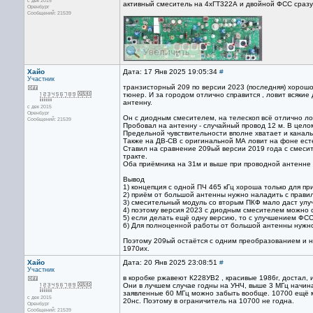
с дек 2015
активный смеситель на 4хГТ322А и двойной ФСС сразу
Оренбург
Сообщений: 21539
Хайо
Дата: 17 Янв 2025 19:05:34
#
Участник
транзисторный 209 по версии 2023 (последняя) хорошо
тюнер. И за городом отлично справится , ловит всяки
антенну.
с дек 2015
Оренбург
Он с диодным смесителем, на телескоп всё отлично ло
Сообщений: 21539
Пробовал на антенну - случайный провод 12 м. В цело
Предельной чувствительности вполне хватает и каналь
Также на ДВ-СВ с оригинальной МА ловит на фоне ест
Ставил на сравнение 209ый версии 2019 года с смеси
тракте.
Оба приёмника на 31м и выше при проводной антенне д
Вывод
1) концепция с одной ПЧ 465 кГц хороша только для пр
2) приём от большой антенны нужно наладить с прави
3) смесительный модуль со вторым ПКФ мало даст улуч
4) поэтому версия 2023 с диодным смесителем можно 
5) если делать ещё одну версию, то с улучшением ФСС
6) Для полноценной работы от большой антенны нужно
Поэтому 209ый остаётся с одним преобразованием и на
1970их.
Хайо
Дата: 20 Янв 2025 23:08:51
#
Участник
в коробке ржавеют К228УВ2 , красивые 1986г, достал, 
Они в лучшем случае годны на УНЧ, выше 3 МГц начинае
заявленные 60 МГц можно забыть вообще. 10700 ещё 
с дек 2015
20нс. Поэтому в ограничитель на 10700 не годна.
Оренбург
Сообщений: 21539