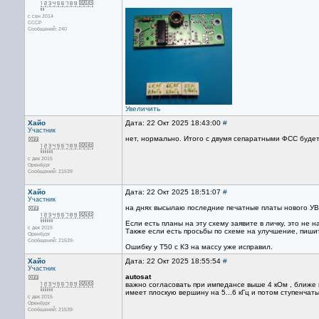
с сен 2014
СССР
Сообщений: 240
Увеличить
Хайо
Дата: 22 Окт 2025 18:43:00
#
Участник
нет, нормально. Итого с двумя сепаратными ФСС будет 
с дек 2015
Оренбург
Сообщений: 21539
Хайо
Дата: 22 Окт 2025 18:51:07
#
Участник
на днях высылаю последние печатные платы нового УВ
Если есть планы на эту схему заявите в личку, это не 
с дек 2015
Также если есть просьбы по схеме на улучшение, пишит
Оренбург
Сообщений: 21539
Ошибку у Т50 с КЗ на массу уже исправил.
Хайо
Дата: 22 Окт 2025 18:55:54
#
Участник
autosat
важно согласовать при импедансе выше 4 кОм , ближе к
имеет плоскую вершину на 5...6 кГц и потом ступенчаты
с дек 2015
Оренбург
Сообщений: 21539