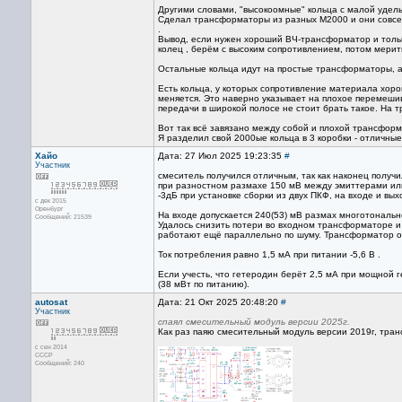
Другими словами, "высокоомные" кольца с малой удель
Сделал трансформаторы из разных М2000 и они совсе
.
Вывод, если нужен хороший ВЧ-трансформатор и тольк
колец , берём с высоким сопротивлением, потом мерит
Остальные кольца идут на простые трансформаторы, а
Есть кольца, у которых сопротивление материала хоро
меняется. Это наверно указывает на плохое перемеши
передачи в широкой полосе не стоит брать такое. На 
Вот так всё завязано между собой и плохой трансформ
Я разделил свой 2000ые кольца в 3 коробки - отличные
Хайо
Дата: 27 Июл 2025 19:23:35
#
Участник
смеситель получился отличным, так как наконец получ
при разностном размахе 150 мВ между эмиттерами или
-3дБ при установке сборки из двух ПКФ, на входе и вы
с дек 2015
Оренбург
На входе допускается 240(53) мВ размах многотональной
Сообщений: 21539
Удалось снизить потери во входном трансформаторе и 
работают ещё параллельно по шуму. Трансформатор об
Ток потребления равно 1,5 мА при питании -5,6 В .
Если учесть, что гетеродин берёт 2,5 мА при мощной г
(38 мВт по питанию).
autosat
Дата: 21 Окт 2025 20:48:20
#
Участник
спаял смесительный модуль версии 2025г.
Как раз паяю смесительный модуль версии 2019г, тра
с сен 2014
СССР
Сообщений: 240