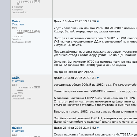
с июн 2014
Хабаровск
Сообщений: 67
Хайо
Дата: 10 Июн 2025 13:37:56
#
Участник
идёт к завершению монтаж 2ого ОКЕАН-209 с новыми 
Корпус белый, морда черная, шкала желтая.
с дек 2015
Этот раз с активным смесителем 174ПС1 и ЭМФ полосо
Оренбург
УКВ-тюнер с увеличенным ДД и с улучшенной компонов
Сообщений: 21539
импульсных помех.
Первая эфирная прогулка показала хорошую чувствител
увеличил отвод к коллектору, усиление на 6 дБ больше
Этим приёмник утром 0700 на природе (солнце уже в
СВ от ТА (планка 900-1600) прием менее шумно.
На ДВ не сезон для Урала.
Хайо
Дата: 10 Июн 2025 21:23:31
#
Участник
сегодня разобрал 209ый из 1982 года. По качеству сбо
Фильтры криво запаяли, УКВ-КПИ клинил от завода, та
с дек 2015
Оренбург
А главное, частично ГТ322 были заменены на КТ3126 ,
Сообщений: 21539
От этого приёмника только некоторые дефицитные дет
УМЗЧ не хочется оставить, отвратительно смонтирова
Видимо в начале 1982 года на заводе были длинные я
Это был самый ужасный ОКЕАН, который я видел из не
Даже жёлтая (обычно красивая) шкала шла с мелкими 
rk3dpx
Дата: 26 Июл 2025 21:46:52
#
Участник
Схема варианта "активный смеситель на 4хГТ322А и д