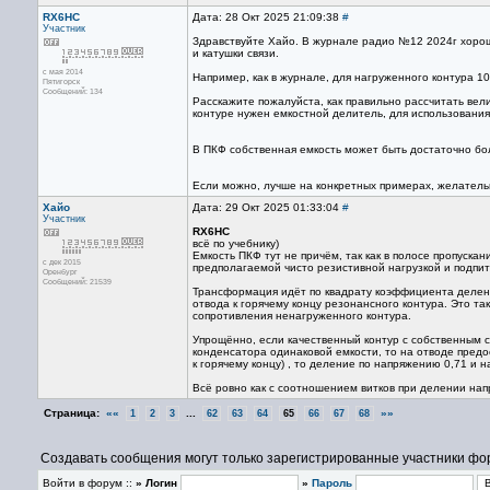
RX6HC
Дата: 28 Окт 2025 21:09:38
#
Участник
Здравствуйте Хайо. В журнале радио №12 2024г хорош
и катушки связи.
с мая 2014
Например, как в журнале, для нагруженного контура 107
Пятигорск
Сообщений: 134
Расскажите пожалуйста, как правильно рассчитать вел
контуре нужен емкостной делитель, для использован
В ПКФ собственная емкость может быть достаточно бол
Если можно, лучше на конкретных примерах, желатель
Хайо
Дата: 29 Окт 2025 01:33:04
#
Участник
RX6HC
всё по учебнику)
Емкость ПКФ тут не причём, так как в полосе пропускан
с дек 2015
предполагаемой чисто резистивной нагрузкой и подпит
Оренбург
Сообщений: 21539
Трансформация идёт по квадрату коэффициента делени
отвода к горячему концу резонансного контура. Это 
сопротивления ненагруженного контура.
Упрощённо, если качественный контур с собственным с
конденсатора одинаковой емкости, то на отводе предо
к горячему концу) , то деление по напряжению 0,71 и н
Всё ровно как с соотношением витков при делении напр
Страница:
««
...
»»
1
2
3
62
63
64
65
66
67
68
Создавать сообщения могут только зарегистрированные участники фо
Войти в форум ::
» Логин
»
Пароль