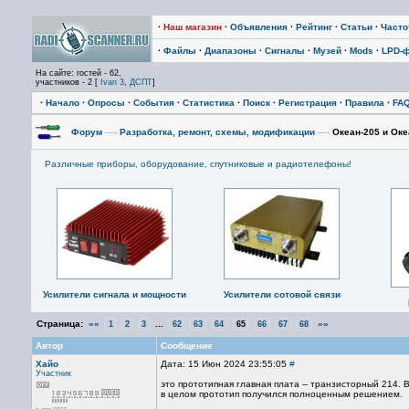
·
Наш магазин
·
Объявления
·
Рейтинг
·
Статьи
·
Част
·
Файлы
·
Диапазоны
·
Сигналы
·
Музей
·
Mods
·
LPD-
На сайте: гостей - 62,
участников - 2 [
Ivan 3
,
ДСПТ
]
·
Начало
·
Опросы
·
События
·
Статистика
·
Поиск
·
Регистрация
·
Правила
·
FA
Форум
—›
Разработка, ремонт, схемы, модификации
—›
Океан-205 и Оке
Различные приборы, оборудование, спутниковые и радиотелефоны!
Усилители сигнала и мощности
Усилители сотовой связи
Страница:
««
...
»»
1
2
3
62
63
64
65
66
67
68
Автор
Сообщение
Хайо
Дата: 15 Июн 2024 23:55:05
#
Участник
это прототипная главная плата -- транзисторный 214.
в целом прототип получился полноценным решением.