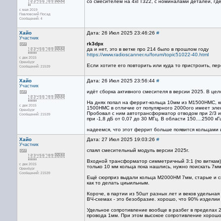
cо смесителем на 4хГТ322, с номиналами деталей, гд
с мая 2019
Павловский Посад
Сообщений: 4
Хайо
Дата: 26 Июл 2025 23:46:26
#
Участник
rk3dpx
да и нет, это в ветке про 214 было в прошлом году
https://www.radioscanner.ru/forum/topic51022-40.html
с дек 2015
Оренбург
Если хотите его повторить или куда то пристроить, пе
Сообщений: 21539
Хайо
Дата: 26 Июл 2025 23:56:44
#
Участник
идёт сборка активного смесителя в версии 2025. В це
На днях попал на феррит-кольца 10мм из М1500НМС, 
с дек 2015
1500НМС в отличие от популярного 2000ого имеет эле
Оренбург
Пробовал с ним автотрансформатор отводом при 2/3 и 1
Сообщений: 21539
при -1,8 дБ от 0,07 до 30 МГц. В области 150....2500 к
надеемся, что этот феррит больше появится кольцами 
Хайо
Дата: 27 Июл 2025 19:03:26
#
Участник
спаял смесительный модуль версии 2025г.
Входной трансформатор симметричный 3:1 (по виткам) 
с дек 2015
только 10 мм кольца пока нашлись, нужно поискать 7мм
Оренбург
Сообщений: 21539
Ещё сюрприз выдали кольца М2000НМ 7мм, старые и све
как то делать циыильным.
Короче, в партии из 50шт разных лет и веков удельная 
ВЧ-схемах - это безобразие. хорошо, что 90% изделии л
Удельное сопротивление вообще в разбег в пределах 
провода 1мм. При этом высокое сопротивление хорошо