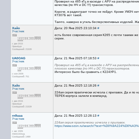
Проверил на 465 кГц в каскоде с АРУ на распределение
качества (по НЧ и DC !!!) транзисторов.
Короче, в радиотракт точно не пойдут. Кроме УМЗЧ нич
КТ307Б вот такой.
Такчто, наверно в утиль бесперспективных изделий. Ж
Хайо
Дата: 20 Янв 2025 23:10:34
#
Участник
есть более современная серия К265 с почти такими же
серии.
с дек 2015
Оренбург
Сообщений: 21539
UA0OAG
Дата: 21 Янв 2025 07:18:53
#
Участник
Проверил на 465 кГц в каскоде с АРУ на распределе
плохого качества (по НЧ и DC !!!) транзисторов.
Интересно было бы сравнить с К224УР1.
с ноя 2009
Сообщений: 751
Хайо
Дата: 21 Янв 2025 12:18:26
#
Участник
224ая серия практически исчезла с прилавок. Да и по 
ТЕРЕК-корпуса залили в компаунд.
с дек 2015
Оренбург
Сообщений: 21539
rn9aaa
Дата: 21 Янв 2025 12:26:13
#
Участник
224ая серия практически исчезла с прилавок.
https://www.ozon.ru/search/?text=%D0%9A224%D0%A3%
с авг 2005
ХМАО-Югра
Сообщений: 1489