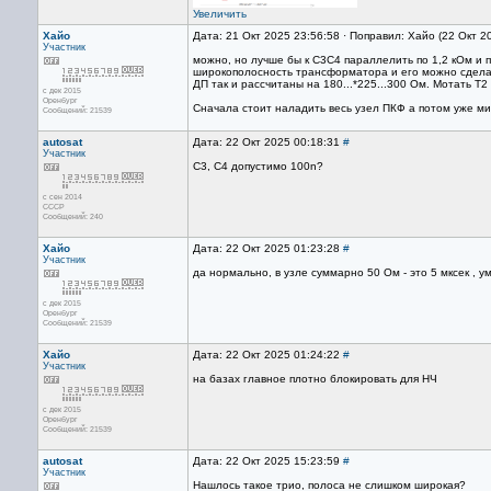
Увеличить
Хайо
Дата: 21 Окт 2025 23:56:58 · Поправил: Хайо (22 Окт 2
Участник
можно, но лучше бы к С3С4 параллелить по 1,2 кОм и 
широкополосность трансформатора и его можно сделат
ДП так и рассчитаны на 180...*225...300 Ом. Мотать Т
с дек 2015
Оренбург
Сначала стоит наладить весь узел ПКФ а потом уже ми
Сообщений: 21539
autosat
Дата: 22 Окт 2025 00:18:31
#
Участник
C3, C4 допустимо 100n?
с сен 2014
СССР
Сообщений: 240
Хайо
Дата: 22 Окт 2025 01:23:28
#
Участник
да нормально, в узле суммарно 50 Ом - это 5 мксек , у
с дек 2015
Оренбург
Сообщений: 21539
Хайо
Дата: 22 Окт 2025 01:24:22
#
Участник
на базах главное плотно блокировать для НЧ
с дек 2015
Оренбург
Сообщений: 21539
autosat
Дата: 22 Окт 2025 15:23:59
#
Участник
Нашлось такое трио, полоса не слишком широкая?