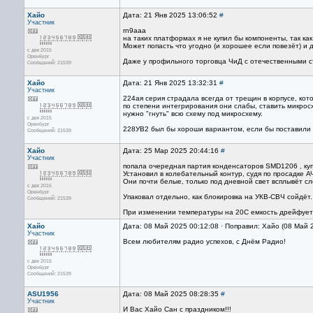
Хайо
Дата: 21 Янв 2025 13:06:52
#
Участник
rn9aaa
на таких платформах я не купил бы компоненты, так как
Может попасть что угодно (и хорошее если повезёт) и
с дек 2015
Оренбург
Даже у профильного торговца ЧиД с отечественными с
Сообщений: 21539
Хайо
Дата: 21 Янв 2025 13:32:31
#
Участник
224ая серия страдала всегда от трещин в корпусе, кот
по степени интегрирования они слабы, ставить микрос
нужно "гнуть" всю схему под микросхему.
с дек 2015
Оренбург
228УВ2 был бы хороши вариантом, если бы поставили 
Сообщений: 21539
Хайо
Дата: 25 Мар 2025 20:44:16
#
Участник
попала очередная партия конденсаторов SMD1206 , ку
Установил в колебательный контур, судя по просадке А
Они почти белые, только под дневной свет всплывёт сл
с дек 2015
Оренбург
Упаковал отдельно, как блокировка на УКВ-СВЧ сойдёт.
Сообщений: 21539
При изменении температуры на 20С емкость дрейфует
Хайо
Дата: 08 Май 2025 00:12:08 · Поправил: Хайо (08 Май 
Участник
Всем любителям радио успехов, с Днём Радио!
с дек 2015
Оренбург
Сообщений: 21539
ASU1956
Дата: 08 Май 2025 08:28:35
#
Участник
И Вас Хайо Сан с праздником!!!