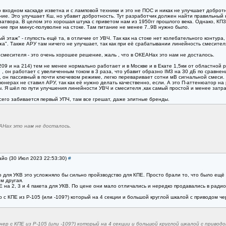
о входном каскаде изветна и с ламповой техники и это не ПОС и никак не улучшает добротн
ие. Это улучшает Кш, но убавит добротность. Тут разработчик должен найти правильный
 затвора. В целом это хорошая штука с приветом нам из 1950гг прошлого века. Однако, КП
ние при минус-полуволне на стоке. Там питание не менее 7..9В нужно было.
й этаж" - глупость ещё та, в отличие от УВЧ. Так как на стоке нет колебательного контура
жа". Также АРУ там ничего не улучшает, так как при её срабатывании линейность смесител
смесителя - это очень хорошее решение, жаль , что в ОКЕАНах это нам не досталось.
09 и на 214) тем не менее нормально работает и в Москве и в Екате 1,5км от областной 
, он работает с увеличенным током в 3 раза, что убавит образно IM3 на 30 дБ по сравне
 он пассивный в почти ключевом режиме, легко переваривает сотни мВ сигнальной смеси
тюнерах не ставил АРУ, так как её нужно делать качественно, если. А это П-аттенюатор на
. Я шёл по пути улучшения линейности УВЧ и смесителя ,как самый простой и менее затр
его забивается первый УПЧ, там все грешат, даже элитные бренды.
АНах это нам не досталось.
айо (30 Июл 2023 22:53:30)
#
о для УКВ это усложняло бы сильно пройзводство для КПЕ. Просто брали то, что было ещё
м другая.
 на 2, 3 и 4 пакета для УКВ. По цене они мало отличались и нередко продавались в ради
р с КПЕ из Р-105 (или -109?) который на 4 секции и большой круглой шкалой с приводом че
ер с КПЕ из Р-105 (или -109?) который на 4 секции и большой круглой шкалой с привод