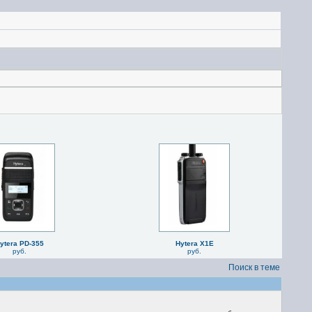
ytera PD-355
Hytera X1E
руб.
руб.
Поиск в теме