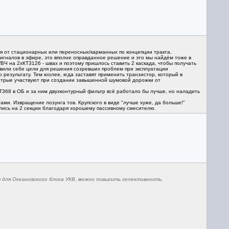
ся от стационарных или переносных/карманных по концепции тракта.
сигналов в эфире, это вполне оправданное решение и это мы найдём тоже в
Ч на 2хКТ3126 - швах и поэтому пришлось ставить 2 каскада, чтобы получать
авили себе цели для решения созревших проблем при эксплуатации
результату. Тем юолее, кгда заставят применить транзистор, который в
котрые участвуют при создании завышенной шумовой дорожки от
Т368 в ОБ и за ним двухконтурный фильтр всё работало бы лучше, но наладить
ми. Извращение лозунга тов. Крупского в виде "лучше хуже, да больше!"
лись на 2 секции благодаря хорошему пассивному смесителю.
т для Океановского блока УКВ, можно повысить селективность.