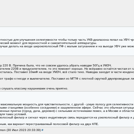
отностью для улучшения селективности чтобы только часть УКВ-диапазона попал на УВЧ чре
ический момент для переностной и самомтоятельной апппаратуры.
учше делать на входе широкополосный ПФ с малым затуханием и на выходе УВЧ уже можно
ку 220 В. Причина была, что не совсем удалось убрать наводки 50Гц в УМЗЧ.
ателем 220В и предусилетелем, то это поможет хорошо. Но всёравно остаётся чистая от г
осталась. Поставил 10мкФ на входе УМЗЧ, всё стало тихо. Наводка заходит в части конде
 от трафо к гнезде и выключателю. Поставил из МГТФ с плотной скруткой двухпроводные л
и слушать классику наушниками очень приятно.
 максимальную мощность для чувствительности, с другой - узкую полосу для селективност
ными станциями (особенно соседними) и зашумленном эфире. Сейчас это обычная ситуация
енных пунктах (город, дача, деревня) с сильными источниками помех, а в Москве и области
ля таких условий.
олосный фильтр и сигнал через индуктивную связь передается на узкополосный фильтр и 
ным, как вариант перестраиваемый полосовой фильтр на двух КПЕ.
imon (30 Июл 2023 20:33:39)
#