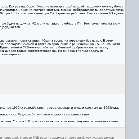
ость. Как раз наоборот. Участие истока(катода) придаёт входному контуру более
 компромисс. Также на построечном КПЕ можно "нейтрализовать" обратную связь
307 при +5В или в смесителе при 2,7В хреново работает. Ему не менее 6В нужен
, там будут продукты IM2 и они попадают в область ПЧ. Этот смеситель на силу
я ухудшается.
радиовышки, ловит станции 40км из соседних городишек без помех. В этом
нию с заводской схемой и также по сравнению с решениями на ТА7358 по части
. Единственный УКВ-контур работает с большой добротностью по всему
 pin-диодах только соответствовал бы. Но он решит только задачу по
атный вариант.
 в конце 1960их разработано на пред-океанаы и тянули хвост аж до 1993года,
омагазинах. Радиолюбители чего только не строили из них.
рез неё. У этого КПЕ срез на платах интересный, получилась почти линейная
ом через неё. У этого КПЕ срез на платах интересный, получилась почти