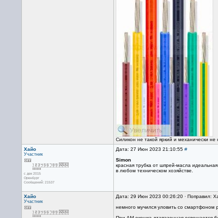
Силикон не такой яркий и механически не 
Хайо
Дата: 27 Июн 2023 21:10:55
#
Участник
Simon
красная трубка от шпрей-масла идеальная.
в любом техническом хозяйстве.
с дек 2015
Оренбург
Сообщений: 21537
Хайо
Дата: 29 Июн 2023 00:26:20 · Поправил: Х
Участник
немного мучился уловить со смартфоном р
При АМ окошка дтапазонная освещается бе