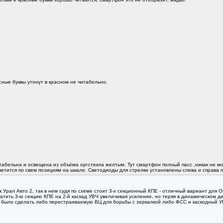
сные буквы утонут в красном не читабельно.
бельна и освещена из объёма оргстекла желтым. Тут смартфон полный пасс ,никак не мо
ветится по свем позициям на шкале. Светодиоды для стрелки установлены слева и справа 
Урал Авто 2, так в нем судя по схеме стоит 3-х секционный КПЕ - отличный вариант для О
л тратить 3-ю секцию КПЕ на 2-й каскад УВЧ увеличивая усиление, но теряя в динамическом
 было сделать либо перестраиваемую ВЦ для борьбы с зеркалкой либо ФСС и каскодный УВ