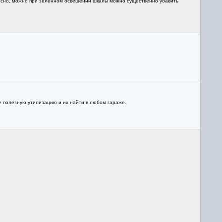
ресно, можно при зеленном освещении шкалы можно существенно убавить
бе полезную утилизацию и их найти в любом гараже.