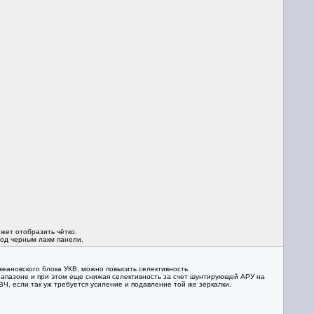
жет отобразить чётко.
под черным лакм панели.
кеановского блока УКВ, можно повысить селективность.
 диапазоне и при этом еще снижая селективность за счет шунтирующей АРУ на
Ч, если так уж требуется усиление и подавление той же зеркалки.