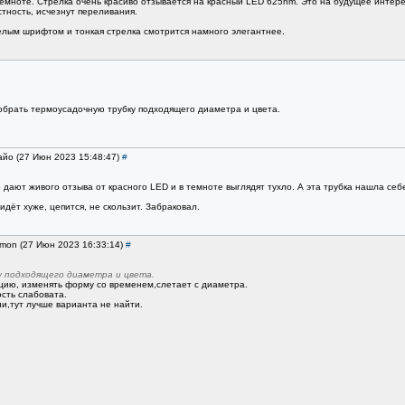
темноте. Стрелка очень красиво отзывается на красный LED 625nm. Это на будущее инте
стность, исчезнут переливания.
елым шрифтом и тонкая стрелка смотрится намного элегантнее.
добрать термоусадочную трубку подходящего диаметра и цвета.
айо (27 Июн 2023 15:48:47)
#
 дают живого отзыва от красного LED и в темноте выглядят тухло. А эта трубка нашла се
дёт хуже, цепится, не скользит. Забраковал.
imon (27 Июн 2023 16:33:14)
#
 подходящего диаметра и цвета.
цию, изменять форму со временем,слетает с диаметра.
сть слабовата.
и,тут лучше варианта не найти.