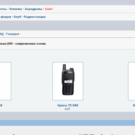
тоты
·
Копилка
·
Аэродромы
·
Live!
-форум
·
Клуб
·
Радиостанции
AQ
·
Галерея
·
кеан-209 - современная схема
08
Hytera TC-580
H
руб.