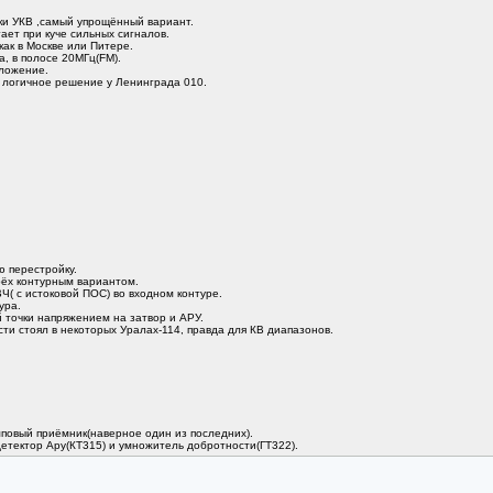
оки УКВ ,самый упрощённый вариант.
ает при куче сильных сигналов.
ак в Москве или Питере.
, в полосе 20МГц(FM).
оложение.
 логичное решение у Ленинграда 010.
 перестройку.
рёх контурным вариантом.
Ч( с истоковой ПОС) во входном контуре.
ура.
 точки напряжением на затвор и АРУ.
и стоял в некоторых Уралах-114, правда для КВ диапазонов.
мповый приёмник(наверное один из последних).
детектор Ару(КТ315) и умножитель добротности(ГТ322).