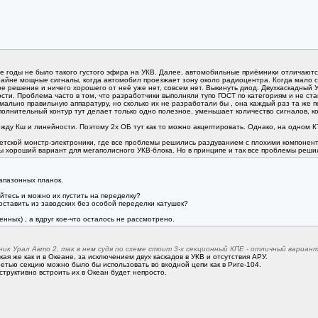
 те годы не было такого густого эфира на УКВ. Далее, автомобильные приёмники отличают
крайне мощные сигналы, когда автомобил проезжает зону около радиоцентра. Когда мало 
 решение и ничего хорошего от неё уже нет, совсем нет. Выкинуть диод. Двухкаскадный УВ
ти. Проблема часто в том, что разработчики выполняли тупо ГОСТ по категориям и не ст
ьно правильную аппаратуру, но сколько их не разработали бы , она каждый раз та же по 
полнительный контур тут делает только одно полезное, уменьшает количество сигналов, 
ду Кш и линейности. Поэтому 2х ОБ тут как то можно акцептировать. Однако, на одном К
етской монстр-электроники, где все проблемы решились раздуванием с плохими компонента
 хороший вариант для мегаполисного УКВ-блока. Но в принципе и так все проблемы реши
апазонных планок.
йтесь и можно их пустить на переделку?
составить из заводских без особой переделки катушек?
нных) , а вдруг кое-что осталось не рассмотрено.
к Урал Авто 2, так в нем судя по схеме стоит 3-х секционный КПЕ - отличный вариан
ая же как и в Океане, за исключением двух каскадов в УКВ и отсутствия АРУ.
ретью секцию можно было бы использовать во входной цепи как в Риге-104.
структивно встроить их в Океан будет непросто.