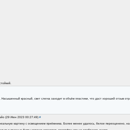
стойкий.
 Насышенный красный, свет слегка заходит в объём пластики, что даст хороший отзыв отр
айо (29 Июн 2023 00:27:49)
#
еальную картину с освещением приёмника. Более менее удалось, белое переоценено, на 
лым и красные буквы хорошо читаются, смартфон это не отобразит, жадко.