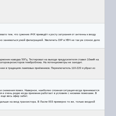
вато тем, что сужение АЧХ приведёт к росту затухания от антенны к входу
 заниматься узкой фильтрацией. Увеличить OIP в УВЧ не так уж слоное дело
армоник наводка 50Гц. Тестировал на выходе предусилителя ставил 10мкФ на
нсаторов-резисторов темброблока. На потенциометры не заходит.
инии в традициях ламповых приёмников. Переключатель 110-220 я убрал из
и и снижения помех. Наверное, наиболее сложная ситуация когда принимается
 и очень редко когда приемник работает в условиях с низкими помехами. В
 еще весь эфир забит.
дальше на вход транзистора. В Ласпи 003 примерно то же, только входной