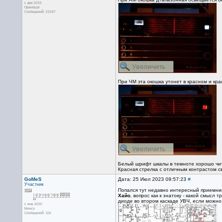
с дек 2015
Оренбург
Сообщений: 21537
При ЧМ эта окошка утонет в красном и кра
Белый шрифт шкалы в темноте хорошо чита
Красная стрелка с отличным контрастом с
GoMeS
Дата: 25 Июл 2023 09:57:23
#
Участник
Попался тут недавно интересный приемник 
Хайо
, вопрос как к знатоку - какой смыс
диоде во втором каскаде УВЧ, если можно
с янв 2020
Минск
Сообщений: 116