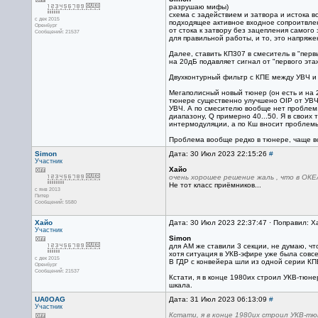
разрушаю мифы)
схема с задействием и затвора и истока в
с дек 2015
подходящее активное входное сопроитвлен
Оренбург
от стока к затвору без зацепления самого
Сообщений: 21537
для правильной работы, и то, это напряже
Далее, ставить КП307 в смеситель в "первы
на 20дБ подавляет сигнал от "первого эта
Двухконтурный фильтр с КПЕ между УВЧ и 
Мегаполисный новый тюнер (он есть и на 2
тюнере существенно улучшено OIP от УВЧ 
УВЧ. А по смесителю вообще нет проблем,
диапазону, Q примерно 40...50. Я в своих 
интермодуляции, а по Кш вносит проблемы
Проблема вообще редко в тюнере, чаще вс
Simon
Дата: 30 Июл 2023 22:15:26
#
Участник
Хайо
очень хорошее решение жаль , что в ОКЕ
Не тот класс приёмников...
с янв 2013
Питер
Сообщений: 5580
Хайо
Дата: 30 Июл 2023 22:37:47 · Поправил: Х
Участник
Simon
для АМ же ставили 3 секции, не думаю, чт
хотя ситуация в УКВ-эфире уже была совсе
с дек 2015
В ГДР с конвейера шли из одной серии КПЕ
Оренбург
Сообщений: 21537
Кстати, я в конце 1980их строил УКВ-тюне
шкала.
UA0OAG
Дата: 31 Июл 2023 06:13:09
#
Участник
Кстати, я в конце 1980их строил УКВ-тюн