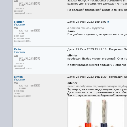
закрыл корпус и тестировал освещение в 
красное для стрелки, что улучшает контра
с дек 2015
На большой прозрачной шкале с тонким б
Оренбург
Сообщений: 21537
sibirier
Дата: 27 Июн 2023 15:43:03
#
Участник
с длиной тонкой трубкой
Хайо
В подобных случаях для стрелки легко по
с мая 2010
Юг Подмосковья
Сообщений: 1951
Хайо
Дата: 27 Июн 2023 15:47:10 · Поправил: Х
Участник
sibirier
пробовал. Выбор у меня огромный. Они не
с дек 2015
К тому насадка меняет толшину и стрелка и
Оренбург
Сообщений: 21537
Simon
Дата: 27 Июн 2023 16:31:30 · Поправил: S
Участник
sibirier
легко подобрать термоусадочную трубку
Термоусадка имеет одну неприятную функ
с янв 2013
Да и тонковата, и отражательная способно
Питер
Так что лучше виниловой(цветной) изоляци
Сообщений: 5580