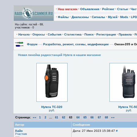
·
Наш магазин
·
Объявления
·
Рейтинг
·
Статьи
·
Час
·
Файлы
·
Диапазоны
·
Сигналы
·
Музей
·
Mods
·
LPD
На сайте: гостей - 69,
участников - 0
·
Начало
·
Опросы
·
События
·
Статистика
·
Поиск
·
Регистрация
·
Правила
·
F
Форум
—›
Разработка, ремонт, схемы, модификации
—›
Океан-205 и О
Новая линейка радиостанций Hytera в нашем магазине
Hytera TC-320
Hytera TC-5
руб.
руб.
Страница:
««
...
»»
1
2
61
62
63
64
65
66
67
68
Автор
Сообщение
Хайо
Дата: 27 Июн 2023 15:38:47
#
Участник