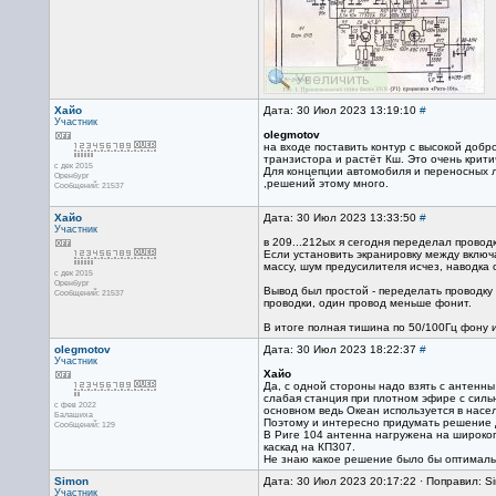
Хайо
Дата: 30 Июл 2023 13:19:10
#
Участник
olegmotov
на входе поставить контур с высокой добр
транзистора и растёт Кш. Это очень крит
с дек 2015
Для концепции автомобиля и переносных л
Оренбург
,решений этому много.
Сообщений: 21537
Хайо
Дата: 30 Июл 2023 13:33:50
#
Участник
в 209...212ых я сегодня переделал провод
Если установить экранировку между включ
массу, шум предусилителя исчез, наводка 
с дек 2015
Оренбург
Вывод был простой - переделать проводку
Сообщений: 21537
проводки, один провод меньше фонит.
В итоге полная тишина по 50/100Гц фону 
olegmotov
Дата: 30 Июл 2023 18:22:37
#
Участник
Хайо
Да, с одной стороны надо взять с антенны
слабая станция при плотном эфире с силь
с фев 2022
основном ведь Океан используется в насел
Балашиха
Поэтому и интересно придумать решение д
Сообщений: 129
В Риге 104 антенна нагружена на широкоп
каскад на КП307.
Не знаю какое решение было бы оптималь
Simon
Дата: 30 Июл 2023 20:17:22 · Поправил: S
Участник