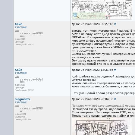
Хайо
Дата: 26 Июл 2023 00:27:13
#
Участник
думаю, тут нужен исторический взгляд. В
АРУ я не вижу. Этот диод просто урежет 
ОКЕАНах. В современном эфире это плохое
с дек 2015
хорошую цифру предельной чувствительнос
Оренбург
существующей аппаратуры. Получаем формал
Сообщений: 21537
принципе не должен быть в УКВ-блоке. До
интермодуляции.
Схема ОБ позволит лучший компромисс меж
на заводе сложнее.
Эту схему нужно относить в категорию сов
Трёхсекционный УКВ-КПЕ в ОКЕАНе был бы
Хайо
Дата: 26 Июл 2023 13:31:46
#
Участник
идёт работа над переделкой заводских ди
Оттуда вопросы:
какими планками Вы практически не пользу
с дек 2015
какие планки хотелось бы иметь, если их 
Оренбург
Сообщений: 21537
Есть уже целый ареал разработок (провере
olegmotov
Дата: 29 Июл 2023 23:04:33
#
Участник
Попался тут недавно интересный приемни
Посмотрел схему Урала, идеологически так
Если говорить о 3-х секционном КПЕ, то т
с фев 2022
Только такие конденсаторы не найти и кон
Балашиха
Сообщений: 129