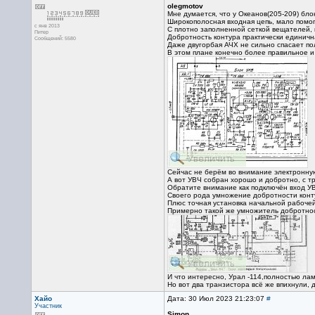
olegmotov
Мне думается, что у Океанов(205-209) бл
Широкополосная входная цепь, мало помог
с янв 2013
С плотно заполненной сеткой вещателей, к
Питер
Добротность контура практически единична
Сообщений: 5580
Даже двугорбая АЧХ не сильно спасает п
В этом плане конечно более правильное и
Сейчас не берём во внимание электронную
А вот УВЧ собран хорошо и добротно, с т
Обратите внимание как подключён вход УВ
Своего рода умножение добротности конт
Плюс точная установка начальной рабочей
Примерно такой же умножитель добротност
И что интересно, Урал -114,полностью ла
Но вот два транзистора всё же впихнули, 
Хайо
Дата: 30 Июл 2023 21:23:07
#
Участник
Simon