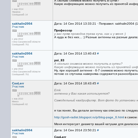
А сколько снимков можно получить в сутки?
Какую информацию можно получить из принятой инфо
с мар 2014
Украина
Сообщений: 14
sakhalin2004
Дата: 14 Сен 2014 13:33:21 · Поправил: sakhalin2004 (
Участник
Профессор
у вас прям проводов туева куча, как и у меня :)
А куда ж без них... :) Разные антенны на разные диа
с апр 2012
г.Оха Сахалинской области
Сообщений: 751
sakhalin2004
Дата: 14 Сен 2014 13:40:43
#
Участник
poi_83
А сколько снимков можно получить в сутки?
Какую информацию можно получить из принятой инф
с апр 2012
Ну, при хорошей антенне - 6-7 снимков можно получить
г.Оха Сахалинской области
потоке со спутника наверняка содержится разнообразн
Сообщений: 751
CooLerr
Дата: 14 Сен 2014 18:43:45
#
Участник
Ernk
антенна у Вас какая используется?
с янв 2010
Самодельный квадрифиляр. Вот фото до установки н
Минск
Сообщений: 62
я так понял, Вы делали антенну как описано по следую
http://gosh-radist.blogspot.ru/p/blog-page_6.html
в самом н
Меня интересует диаметр вашей катушки для диапазона 
sakhalin2004
Дата: 14 Сен 2014 23:50:21
#
Участник
CooLerr