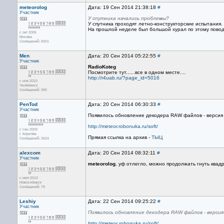
meteorolog
Дата: 19 Сен 2014 21:38:18
#
Участник
У спутника начались проблемы?
У спутника проходят летно-конструкторские испытания.
На прошлой неделе был большой хурал по этому повод
с окт 2005
Москва
Сообщений: 6001
Men
Дата: 20 Сен 2014 05:22:55
#
Участник
RadioKoteg
Посмотрите тут......все в одном месте....
http://r4uab.ru/?page_id=5016
с ноя 2010
Челябинск
Сообщений: 390
PenTod
Дата: 20 Сен 2014 06:30:33
#
Участник
Появилось обновление декодера RAW файлов - версия
http://meteor.robonuka.ru/soft/
с сен 2003
г. Королёв
Прямая ссылка на архив -
ТЫЦ
Сообщений: 2624
alexcom
Дата: 20 Сен 2014 08:32:11
#
Участник
meteorolog
, уф отлегло, можно продолжать гнуть квад
с июл 2012
Новосибирск
Сообщений: 79
Leshiy
Дата: 22 Сен 2014 09:25:22
#
Участник
Появилось обновление декодера RAW файлов - версия
http://meteor.robonuka.ru/soft/