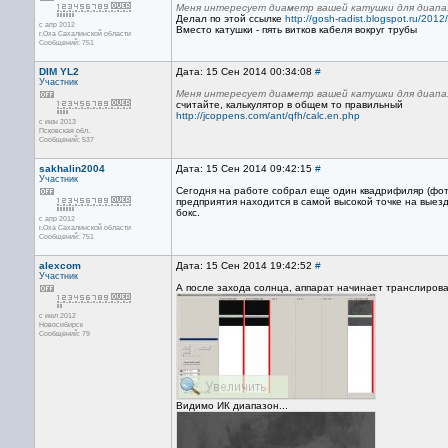
Меня интересует диаметр вашей катушки для диапазо
Делал по этой ссылке
http://gosh-radist.blogspot.ru/2012
с апр 2012
Вместо катушки - пять витков кабеля вокруг трубы
г.Оха Сахалинской области
Сообщений: 751
DIM YL2
Дата: 15 Сен 2014 00:34:08
#
Участник
Меня интересует диаметр вашей катушки для диапазо
считайте, калькулятор в общем то правильный
http://jcoppens.com/ant/qfh/calc.en.php
с июн 2013
Псковская обл.
Сообщений: 537
sakhalin2004
Дата: 15 Сен 2014 09:42:15
#
Участник
Сегодня на работе собрал еще один квадрифиляр (фото
предприятия находится в самой высокой точке на выез
бокс.
с апр 2012
г.Оха Сахалинской области
Сообщений: 751
alexcom
Дата: 15 Сен 2014 19:42:52
#
Участник
А после захода солнца, аппарат начинает транслирова
с июл 2012
Новосибирск
Сообщений: 79
Видимо ИК диапазон...