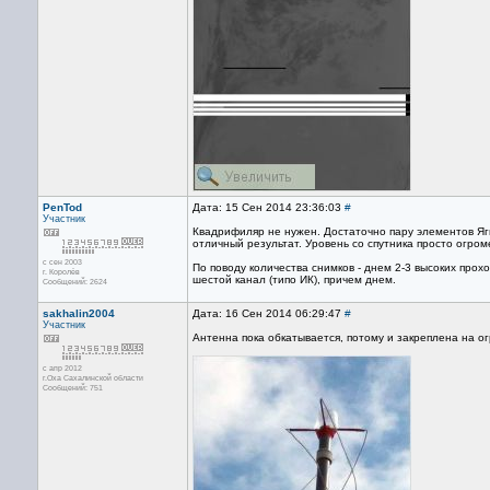
PenTod
Дата: 15 Сен 2014 23:36:03
#
Участник
Квадрифиляр не нужен. Достаточно пару элементов Яги
отличный результат. Уровень со спутника просто огром
с сен 2003
По поводу количества снимков - днем 2-3 высоких прох
г. Королёв
шестой канал (типо ИК), причем днем.
Сообщений: 2624
sakhalin2004
Дата: 16 Сен 2014 06:29:47
#
Участник
Антенна пока обкатывается, потому и закреплена на о
с апр 2012
г.Оха Сахалинской области
Сообщений: 751