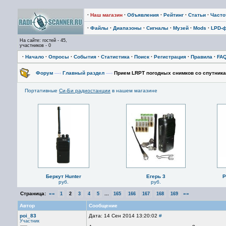
·
Наш магазин
·
Объявления
·
Рейтинг
·
Статьи
·
Част
·
Файлы
·
Диапазоны
·
Сигналы
·
Музей
·
Mods
·
LPD-
На сайте: гостей - 45,
участников - 0
·
Начало
·
Опросы
·
События
·
Статистика
·
Поиск
·
Регистрация
·
Правила
·
FA
Форум
—›
Главный раздел
—›
Прием LRPT погодных снимков со спутника
Портативные
Си-Би радиостанции
в нашем магазине
Беркут Hunter
Егерь 3
P
руб.
руб.
Страница:
««
...
»»
1
2
3
4
5
165
166
167
168
169
Автор
Сообщение
poi_83
Дата: 14 Сен 2014 13:20:02
#
Участник