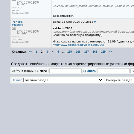
Семплы декодируются, которые выложены там же, гд
с сен 2004
Москва
Сообщений: 2564
Декодируются.
PenTod
Дата: 24 Сен 2014 20:18:18
#
Участник
sakhalin2004
программу для коррекции геометрической деформаци
Спасибо за полезную программу:)
с сен 2003
г. Королёв
Ниже ссылка на снимок с метеора от 21.09 (один из дн
Сообщений: 2624
http://www.picshare.ru/view/5268029/
Страница:
««
...
»»
1
2
3
4
5
165
166
167
168
169
Создавать сообщения могут только зарегистрированные участники фо
Войти в форум ::
» Логин
»
Пароль
Начало