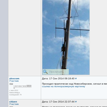
alexcom
Дата: 17 Сен 2014 09:18:40
#
Участник
Проходил практически над Новосибирском, сигнал в пик
ссылка на полноразмерную картинку
с июл 2012
Новосибирск
Сообщений: 79
citizen
Дата: 17 Сен 2014 22:37:44
#
Участник
Никто не подскажет, реально ли принять сигнал от сп