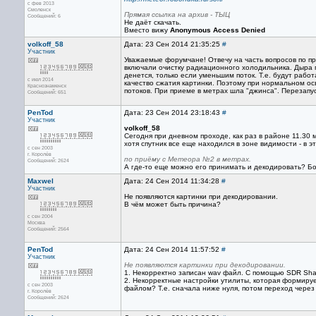
с фев 2013
Смоленск
Прямая ссылка на архив - ТЫЦ
Сообщений: 6
Не даёт скачать.
Вместо вижу
Anonymous Access Denied
volkoff_58
Дата: 23 Сен 2014 21:35:25
#
Участник
Уважаемые форумчане! Отвечу на часть вопросов по пр
включали очистку радиационного холодильника. Дыра
денется, только если уменьшим поток. Т.е. будут рабо
с июл 2014
качество сжатия картинки. Поэтому при нормальном о
Краснознаменск
потоков. При приеме в метрах шла "джинса". Перезапус
Сообщений: 651
PenTod
Дата: 23 Сен 2014 23:18:43
#
Участник
volkoff_58
Сегодня при дневном проходе, как раз в районе 11.30
хотя спутник все еще находился в зоне видимости - в э
с сен 2003
г. Королёв
по приёму с Метеора №2 в метрах.
Сообщений: 2624
А где-то еще можно его принимать и декодировать? 
Maxwel
Дата: 24 Сен 2014 11:34:28
#
Участник
Не появляются картинки при декодировании.
В чём может быть причина?
с сен 2004
Москва
Сообщений: 2564
PenTod
Дата: 24 Сен 2014 11:57:52
#
Участник
Не появляются картинки при декодировании.
1. Некорректно записан wav файл. С помощью SDR Sha
2. Некорректные настройки утилиты, которая формируе
с сен 2003
файлом? Т.е. сначала ниже нуля, потом переход через
г. Королёв
Сообщений: 2624