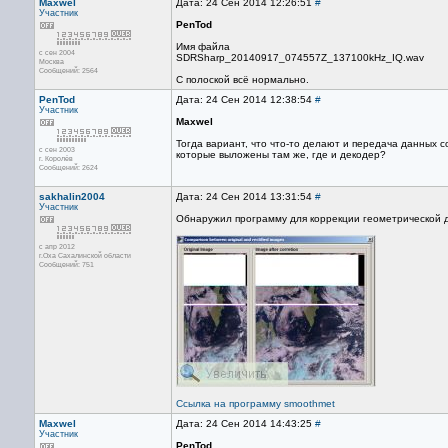
Maxwel
Дата: 24 Сен 2014 12:26:51
#
Участник
PenTod
Имя файла
с сен 2004
SDRSharp_20140917_074557Z_137100kHz_IQ.wav
Москва
Сообщений: 2564
С полоской всё нормально.
PenTod
Дата: 24 Сен 2014 12:38:54
#
Участник
Maxwel
Тогда вариант, что что-то делают и передача данных 
с сен 2003
которые выложены там же, где и декодер?
г. Королёв
Сообщений: 2624
sakhalin2004
Дата: 24 Сен 2014 13:31:54
#
Участник
Обнаружил программу для коррекции геометрической 
с апр 2012
г.Оха Сахалинской области
Сообщений: 751
Ссылка на программу smoothmet
Maxwel
Дата: 24 Сен 2014 14:43:25
#
Участник
PenTod