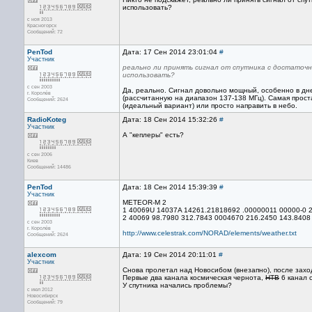
использовать?
с ноя 2013
Красногорск
Сообщений: 72
PenTod
Дата: 17 Сен 2014 23:01:04
#
Участник
реально ли принять сигнал от спутника с достаточ
использовать?
с сен 2003
Да, реально. Сигнал довольно мощный, особенно в дн
г. Королёв
(рассчитанную на диапазон 137-138 МГц). Самая прост
Сообщений: 2624
(идеальный вариант) или просто направить в небо.
RadioKoteg
Дата: 18 Сен 2014 15:32:26
#
Участник
А "кеплеры" есть?
с сен 2006
Киев
Сообщений: 14486
PenTod
Дата: 18 Сен 2014 15:39:39
#
Участник
METEOR-M 2
1 40069U 14037A 14261.21818692 .00000011 00000-0 2
2 40069 98.7980 312.7843 0004670 216.2450 143.8408
с сен 2003
г. Королёв
http://www.celestrak.com/NORAD/elements/weather.txt
Сообщений: 2624
alexcom
Дата: 19 Сен 2014 20:11:01
#
Участник
Снова пролетал над Новосибом (внезапно), после захо
Первые два канала космическая чернота,
НТВ
6 канал 
У спутника начались проблемы?
с июл 2012
Новосибирск
Сообщений: 79