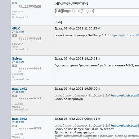
[v][/v][imgs-l]null[/imgs-l]
[tab][imgs-r]null[/imgs-r]
с дек 2017
Пенза
Сообщений: 13
[/tab]
4FLX
Дата: 07 Июл 2023 11:06:25
#
Участник
скачай ночной выпуск SatDump 1.1.0
https://github.com
с дек 2017
Пенза
Сообщений: 13
Spirex
Дата: 07 Июл 2023 18:15:23
#
Участник
Где посмотреть "расписание" работы спутника M2-3, ко
с сен 2022
RF
Сообщений: 385
natalex02
Дата: 07 Июл 2023 19:56:00
#
Участник
скачай ночной выпуск SatDump 1.1.0
https://github.com
Спасибо попробую
с сен 2014
Москва
Сообщений: 32
natalex02
Дата: 08 Июл 2023 00:44:51
#
Участник
скачай ночной выпуск SatDump 1.1.0
https://github.com
Спасибо всё получилось и не вылетает.
Делал по этой инструкции:
с сен 2014
файл записанный шарпоми в плагине "метеор демод
Москва