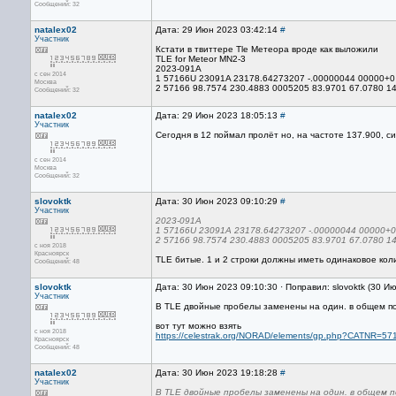
Сообщений: 32
natalex02
Дата: 29 Июн 2023 03:42:14
#
Участник
Кстати в твиттере Tle Метеора вроде как выложили
TLE for Meteor MN2-3
2023-091A
с сен 2014
1 57166U 23091A 23178.64273207 -.00000044 00000+0
Москва
2 57166 98.7574 230.4883 0005205 83.9701 67.0780 1
Сообщений: 32
natalex02
Дата: 29 Июн 2023 18:05:13
#
Участник
Сегодня в 12 поймал пролёт но, на частоте 137.900, с
с сен 2014
Москва
Сообщений: 32
slovoktk
Дата: 30 Июн 2023 09:10:29
#
Участник
2023-091A
1 57166U 23091A 23178.64273207 -.00000044 00000+0
2 57166 98.7574 230.4883 0005205 83.9701 67.0780 1
с ноя 2018
Красноярск
TLE битые. 1 и 2 строки должны иметь одинаковое коли
Сообщений: 48
slovoktk
Дата: 30 Июн 2023 09:10:30 · Поправил: slovoktk (30 И
Участник
В TLE двойные пробелы заменены на один. в общем п
вот тут можно взять
с ноя 2018
https://celestrak.org/NORAD/elements/gp.php?CATNR=57
Красноярск
Сообщений: 48
natalex02
Дата: 30 Июн 2023 19:18:28
#
Участник
В TLE двойные пробелы заменены на один. в общем п