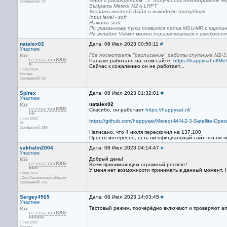
Файл с расширением ".s" получилось декодировать че
Сообщений: 32
Выбрать Meteor M2-x LRPT
Указать входной файл и выходную папку/диск
Input level - soft
Нажать start
По указанному пути появится папка MSU-MR с карти
На вкладке Viewer можно поразвлкеаться с цветосин
natalex02
Дата: 08 Июл 2023 00:50:11
#
Участник
Где посмотреть "расписание" работы спутника M2-3,
Раньше работало на этом сайте:
https://happysat.nl/Me
Сейчас к сожалению он не работает...
с сен 2014
Москва
Сообщений: 32
Spirex
Дата: 08 Июл 2023 01:32:01
#
Участник
natalex02
Спасибо, он работает
https://happysat.nl/
с сен 2022
https://github.com/happysat/Meteor-M-N-2-3-Satellite-Op
RF
Сообщений: 385
Написано, что 4 июля перескочил на 137.100
Просто интересно, есть ли официальный сайт что-ли по 
sakhalin2004
Дата: 08 Июл 2023 04:14:47
#
Участник
Добрый день!
Всем принимающим огромный респект!
У меня нет возможности принимать в данный момент. Но
с апр 2012
г.Оха Сахалинской области
Сообщений: 751
Sergey4565
Дата: 08 Июл 2023 14:03:45
#
Участник
Тестовый режим, поочерёдно включают и проверяют апп
с сен 2007
Москва