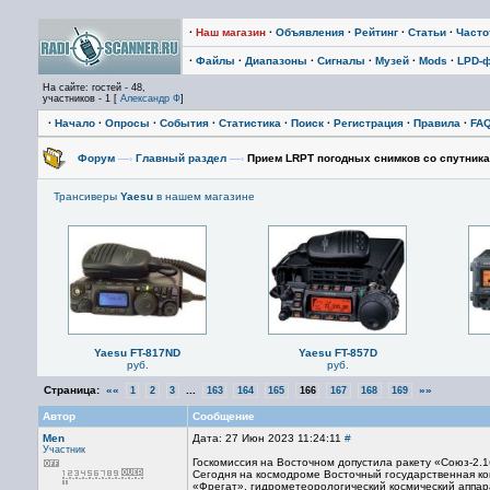
·
Наш магазин
·
Объявления
·
Рейтинг
·
Статьи
·
Част
·
Файлы
·
Диапазоны
·
Сигналы
·
Музей
·
Mods
·
LPD-
На сайте: гостей - 48,
участников - 1 [
Александр Ф
]
·
Начало
·
Опросы
·
События
·
Статистика
·
Поиск
·
Регистрация
·
Правила
·
FA
Форум
—›
Главный раздел
—›
Прием LRPT погодных снимков со спутника
Трансиверы
Yaesu
в нашем магазине
Yaesu FT-817ND
Yaesu FT-857D
руб.
руб.
Страница:
««
...
»»
1
2
3
163
164
165
166
167
168
169
Автор
Сообщение
Men
Дата: 27 Июн 2023 11:24:11
#
Участник
Госкомиссия на Восточном допустила ракету «Союз-2.1
Сегодня на космодроме Восточный государственная ко
«Фрегат», гидрометеорологический космический аппара