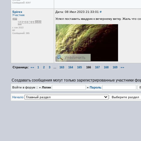
Сообщений: 8397
Spirex
Дата: 08 Июл 2023 21:33:01
#
Участник
Успел поставить квадрик к вечернему витку. Жаль что со
с сен 2022
RF
Сообщений: 385
Страница:
««
...
»»
1
2
3
163
164
165
166
167
168
169
Создавать сообщения могут только зарегистрированные участники фо
Войти в форум ::
» Логин
»
Пароль
Начало