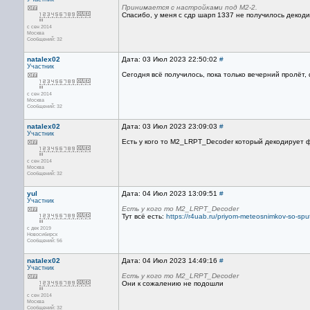
Принимается с настройками под M2-2.
Спасибо, у меня с сдр шарп 1337 не получилось декод
с сен 2014
Москва
Сообщений: 32
natalex02
Дата: 03 Июл 2023 22:50:02
#
Участник
Сегодня всё получилось, пока только вечерний пролёт, 
с сен 2014
Москва
Сообщений: 32
natalex02
Дата: 03 Июл 2023 23:09:03
#
Участник
Есть у кого то M2_LRPT_Decoder который декодирует 
с сен 2014
Москва
Сообщений: 32
yul
Дата: 04 Июл 2023 13:09:51
#
Участник
Есть у кого то M2_LRPT_Decoder
Тут всё есть:
https://r4uab.ru/priyom-meteosnimkov-so-spu
с дек 2019
Новосибирск
Сообщений: 56
natalex02
Дата: 04 Июл 2023 14:49:16
#
Участник
Есть у кого то M2_LRPT_Decoder
Они к сожалению не подошли
с сен 2014
Москва
Сообщений: 32