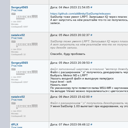
Sergey4565
Дата: 04 Июл 2023 21:54:05
#
Участник
https://github.com/altillimity/SatDump/releases
SatDump тоже умеет LRPT. Записывал IQ через плагин IF
А вот запустить на нём реалтайм что-то не получилось,
с сен 2007
записи.
Москва
Сообщений: 8397
natalex02
Дата: 05 Июл 2023 20:32:37
#
Участник
SatDump тоже умеет LRPT. Записывал IQ через плагин 
А вот запустить на нём реалтайм что-то не получило
при декоде записи.
с сен 2014
Москва
Спасибо, буду пробовать
Сообщений: 32
Sergey4565
Дата: 05 Июл 2023 20:39:53
#
Участник
файл записанный шарпоми в плагине "метеор демод
Файл с расширением ".s" получилось декодировать че
Выбрать Meteor M2-x LRPT
с сен 2007
Указать входной файл и выходную папку/диск
Москва
Input level - soft
Сообщений: 8397
Нажать start
По указанному пути появится папка MSU-MR с картинка
На вкладке Viewer можно поразвлкеаться с цветосинте
natalex02
Дата: 06 Июл 2023 15:42:00
#
Участник
Файл с расширением ".s" получилось декодировать че
У меня SatDump 1.03 вылетает при кодировании, ну это
с сен 2014
Москва
Сообщений: 32
4FLX
Дата: 07 Июл 2023 09:48:12
#
Участник