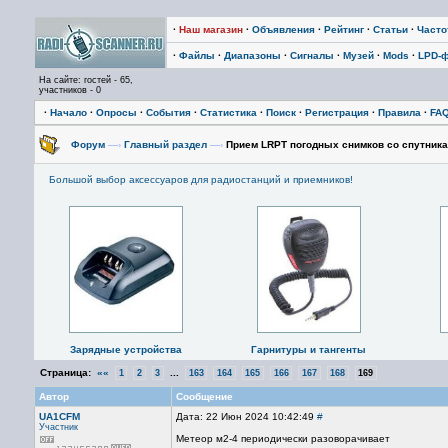
·
Наш магазин
·
Объявления
·
Рейтинг
·
Статьи
·
Част
·
Файлы
·
Диапазоны
·
Сигналы
·
Музей
·
Mods
·
LPD-
На сайте: гостей - 65,
участников - 0
·
Начало
·
Опросы
·
События
·
Статистика
·
Поиск
·
Регистрация
·
Правила
·
FA
Форум
—›
Главный раздел
—›
Прием LRPT погодных снимков со спутника
Большой выбор аксессуаров для радиостанций и приемников!
Зарядные устройства
Гарнитуры и тангенты
Страница:
««
...
1
2
3
163
164
165
166
167
168
169
Автор
Сообщение
UA1CFM
Дата: 22 Июн 2024 10:42:49
#
Участник
Метеор м2-4 периодически разоворачивает