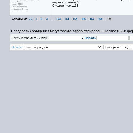
(перенастройкой)?
с июл 2015
С уважением....73
Czech Republic
Сообщений: 116
Страница:
««
...
1
2
3
163
164
165
166
167
168
169
Создавать сообщения могут только зарегистрированные участники фо
Войти в форум ::
» Логин
»
Пароль
Начало