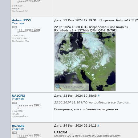
с окт 2018
ko69ak
Сообщений: 52
Antonin1953
Дата: 23 Июн 2024 19:19:31 · Поправил: Antonin1953 (
Участник
22.06.2024 13:30 UTC- попробовал и все было ок.
RX: rtl-sdr. v.3 + 137MHz QFH, QTH: JN79IJ
с июл 2015
Czech Republic
Сообщений: 116
UA1CFM
Дата: 23 Июн 2024 19:48:45
#
Участник
22.06.2024 13:30 UTC- попробовал и все было ок.
Повторяюсь, что это бывает периодически
с окт 2018
ko69ak
Сообщений: 52
marquis
Дата: 24 Июн 2024 02:14:11
#
Участник
UA1CFM
Метеор м2-4 периодически разворачивает