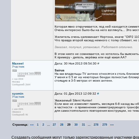
Которая явно откручивается, под ней находится симм
Очень интересно было-бы на него взглянуть... Это мог
Усилитель очень напоминает Нортона, иначе "OIP2 110
Что правда второй каскад немного с толку сбивает, но
Заказал, получил, установил. Работает отлично.
В этом никто не сомневается, но хотелось бы выяснить,
К примеру - диполь, верёвка или ещё какая АА?
Maxwel
Дата: 30 Ноя 2013 09:54:30
#
Участник
Sairus
На как владельцы TV антенн относятся к столь близком
У меня и 0.5 вт на некоторых бендах полностью блоки
с сен 2004
стоящую в 3-5 метрах от моих антенн.
Москва
Сообщений: 2564
syomin
Дата: 01 Дек 2013 12:09:32
#
Участник
Уважаемый Silent Hunter!
Если мне не изменяет память, месяцев 6-8 назад вы о
в частности - о применении симметрирующего трансфо
с ноя 2005
для самостоятельного повторения конструкции, но тема
Обнинск
Сообщений: 95
Страница:
««
...
...
»»
1
2
27
28
29
30
31
278
279
Создавать сообщения могут только зарегистрированные участники фо