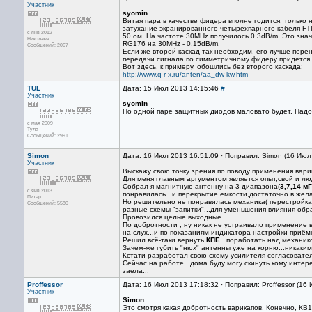
Участник
syomin
Витая пара в качестве фидера вполне годится, только
затухание экранированного четырехпарного кабеля FT
с янв 2012
50 ом. На частоте 30MHz получилось 0.3dB/m. Это значи
Николаев
RG176 на 30MHz - 0.15dB/m.
Сообщений: 2067
Если же второй каскад так необходим, его лучше перен
передачи сигнала по симметричному фидеру придется
Вот здесь, к примеру, обошлись без второго каскада:
http://www.q-r-x.ru/anten/aa_dw-kw.htm
TUL
Дата: 15 Июл 2013 14:15:46
#
Участник
syomin
По одной паре защитных диодов маловато будет. Надо
с мая 2009
Тула
Сообщений: 2991
Simon
Дата: 16 Июл 2013 16:51:09 · Поправил: Simon (16 Июл
Участник
Выскажу свою точку зрения по поводу применения варик
Для меня главным аргументом является опыт,свой и люд
Собрал я магнитную антенну на 3 диапазона(
3,7,14 м
с янв 2013
понравилась...и перекрытие ёмкости,достаточно в жела
Питер
Но решительно не понравилась механика( перестройка 
Сообщений: 5580
разные схемы "запитки"...для уменьшения влияния обрат
Провозился целые выходные...
По добротности , ну никак не устраивало применение в
на слух...и по показаниям индикатора настройки приё
Решил всё-таки вернуть
КПЕ
...поработать над механик
Зачем-же губить "нюх" антенны уже на корню...никаким
Кстати разработал свою схему усилителя-согласовател
Сейчас на работе...дома буду могу скинуть кому интере
заела...
Proffessor
Дата: 16 Июл 2013 17:18:32 · Поправил: Proffessor (16
Участник
Simon
Это смотря какая добротность варикапов. Конечно, КВ