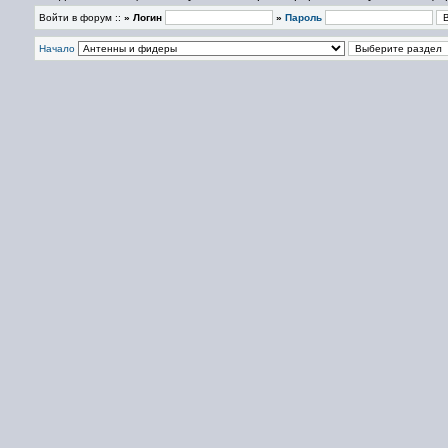
Войти в форум ::
» Логин
»
Пароль
Начало