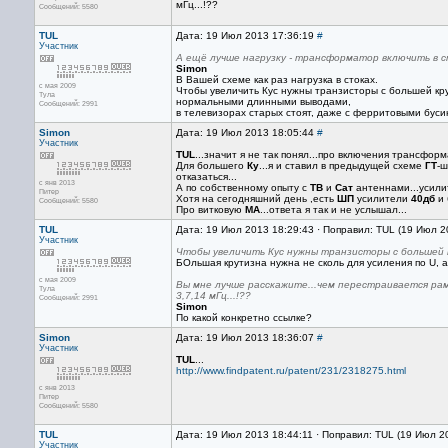
мГц...!??
Сообщений: 5580
TUL
Дата: 19 Июл 2013 17:36:19
#
Участник
А ещё лучше нагрузку - трансформатор включить в с
Simon
В Вашей схеме как раз нагрузка в стоках.
с мая 2009
Чтобы увеличить Кус нужны транзисторы с большей кру
Тула
нормальными длинными выводами,
Сообщений: 2991
в телевизорах старых стоят, даже с ферритовыми буси
Simon
Дата: 19 Июл 2013 18:05:44
#
Участник
TUL
...значит я не так понял...про включения трансфор
Для большего
Ку
...я и ставил в предыдущей схеме
ГТ
-ш
отказаться...
с янв 2013
А по собственному опыту с
ТВ
и
Сат
антеннами...усил
Питер
Хотя на сегодняшний день ,есть
ШП
усилители
40дб
и 
Сообщений: 5580
Про витковую
МА
...ответа я так и не услышал...
TUL
Дата: 19 Июл 2013 18:29:43 · Поправил: TUL (19 Июл 2
Участник
Чтобы увеличить Кус нужны транзисторы с большей 
БОльшая крутизна нужна не сколь для усиления по U, а
с мая 2009
Вы мне лучше расскажите...чем перестраивается рам
Тула
3,7,14 мГц...!??
Сообщений: 2991
Simon
По какой конкретно ссылке?
Simon
Дата: 19 Июл 2013 18:36:07
#
Участник
TUL
...
http://www.findpatent.ru/patent/231/2318275.html
с янв 2013
Питер
Сообщений: 5580
TUL
Дата: 19 Июл 2013 18:44:11 · Поправил: TUL (19 Июл 2
Участник