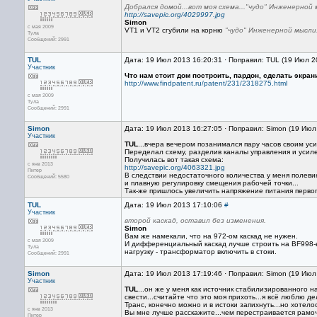
Добрался домой...вот моя схема..."чудо" Инженерной 
http://savepic.org/4029997.jpg
Simon
с мая 2009
VT1 и VT2 сгубили на корню
"чудо" Инженерной мысли.
Тула
Сообщений: 2991
TUL
Дата: 19 Июл 2013 16:20:31 · Поправил: TUL (19 Июл 2
Участник
Что нам стоит дом построить, пардон, сделать экр
http://www.findpatent.ru/patent/231/2318275.html
с мая 2009
Тула
Сообщений: 2991
Simon
Дата: 19 Июл 2013 16:27:05 · Поправил: Simon (19 Июл
Участник
TUL
...вчера вечером позанимался пару часов своим уси
Переделал схему, разделив каналы управления и усиле
Получилась вот такая схема:
с янв 2013
http://savepic.org/4063321.jpg
Питер
В следствии недостаточного количества у меня полевик
Сообщений: 5580
и плавную регулировку смещения рабочей точки...
Так-же пришлось увеличить напряжение питания первого
TUL
Дата: 19 Июл 2013 17:10:06
#
Участник
второй каскад, оставил без изменения.
Simon
Вам же намекали, что на 972-ом каскад не нужен.
с мая 2009
И дифференциальный каскад лучше строить на BF998-ых
Тула
нагрузку - трансформатор включить в стоки.
Сообщений: 2991
Simon
Дата: 19 Июл 2013 17:19:46 · Поправил: Simon (19 Июл
Участник
TUL
...он же у меня как источник стабилизированного н
свести...считайте что это моя прихоть...я всё люблю де
Транс, конечно можно и в истоки запихнуть...но хотелос
с янв 2013
Вы мне лучше расскажите...чем перестраивается рамоч
Питер