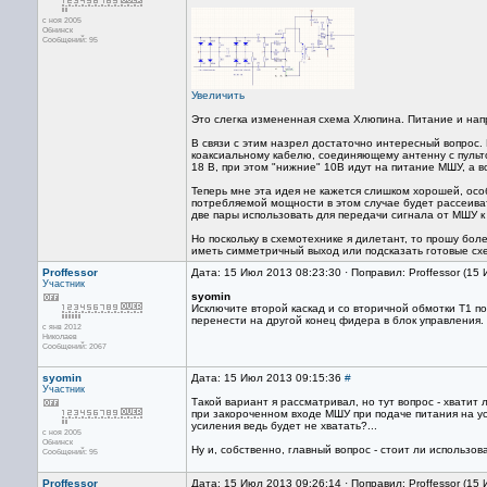
с ноя 2005
Обнинск
Сообщений: 95
Увеличить
Это слегка измененная схема Хлюпина. Питание и нап
В связи с этим назрел достаточно интересный вопрос.
коаксиальному кабелю, соединяющему антенну с пульто
18 В, при этом "нижние" 10В идут на питание МШУ, а вс
Теперь мне эта идея не кажется слишком хорошей, особ
потребляемой мощности в этом случае будет рассеиват
две пары использовать для передачи сигнала от МШУ к 
Но поскольку в схемотехнике я дилетант, то прошу бо
иметь симметричный выход или подсказать готовые сх
Proffessor
Дата: 15 Июл 2013 08:23:30 · Поправил: Proffessor (15
Участник
syomin
Исключите второй каскад и со вторичной обмотки Т1 по
перенести на другой конец фидера в блок управления.
с янв 2012
Николаев
Сообщений: 2067
syomin
Дата: 15 Июл 2013 09:15:36
#
Участник
Такой вариант я рассматривал, но тут вопрос - хватит
при закороченном входе МШУ при подаче питания на у
усиления ведь будет не хватать?...
с ноя 2005
Обнинск
Ну и, собственно, главный вопрос - стоит ли использо
Сообщений: 95
Proffessor
Дата: 15 Июл 2013 09:26:14 · Поправил: Proffessor (15