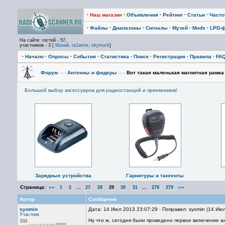
·
Наш магазин
·
Объявления
·
Рейтинг
·
Статьи
·
Част
·
Файлы
·
Диапазоны
·
Сигналы
·
Музей
·
Mods
·
LPD-
На сайте: гостей - 57,
участников - 3 [
Мазай
,
ra1amw
,
skytruck
]
·
Начало
·
Опросы
·
События
·
Статистика
·
Поиск
·
Регистрация
·
Правила
·
FA
Форум
—›
Антенны и фидеры
—›
Вот такая маленькая магнитная рамка 
Большой выбор аксессуаров для радиостанций и приемников!
Зарядные устройства
Гарнитуры и тангенты
Страница:
««
...
...
»»
1
2
27
28
29
30
31
278
279
Автор
Сообщение
syomin
Дата: 14 Июл 2013 23:07:29 · Поправил: syomin (14 Ию
Участник
Ну что ж, сегодня были проведено первое включение а