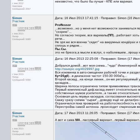
неизвестно, что было бы лучше - КПЕ или варикап.
с янв 2012
Николаев
Сообщений: 2067
Simon
Дата: 16 Июл 2013 17:41:15 · Поправил: Simon (16 Июл
Участник
Proffessor
...возможно...но у меня нет возможности заниматься п
"созрею"...
с янв 2013
Но согласно теории, все варикапы(
ПП
)...работают хот
Питер
речи...
Сообщений: 5580
Не зря же вся военка "сидит" на вакуумных кондёрах и 
сплошь и рядом...
Пы.Сы.
это не брюзга,а мысли в вслух, о наболевшем...прошу 
Simon
Дата: 16 Июл 2013 22:25:08 · Поправил: Simon (17 Июл
Участник
Добрался домой...вот моя схема..."чудо" Инженерной м
http://savepic.org/4029997.jpg
Вся изюминка в авто-смещении рабочей точки и разд
с янв 2013
Ку=20дб
)...в диапазоне частот 150-30 000кГц...
Питер
Второй каскад...на конце линии...он-же регулируемый 
Сообщений: 5580
каскадов...
Ширина полосы ограничена типом применяемых транзи
Первый комплексный диф.каскад имеет относительно
собственных шумов усилителя...а так-же относительн
Основная цель первых каскадов, согласования высоког
Скажу сразу схемка "сырая"...доводку ещё не делал(из-
Ограничился пока проверкой на работоспособность в т
Перестройка самой антенна ,происходит спаренным воз
Simon
Дата: 17 Июл 2013 11:26:05 · Поправил: Simon (17 Июл
Участник
А вот и сама
МА
...пассивный вариант...первый вариант,
с янв 2013
Питер
Сообщений: 5580