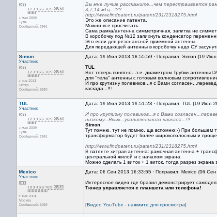
Вы мне лучше расскажите...чем перестраивается рам
3,7,14 мГц...!??
http://www.findpatent.ru/patent/231/2318275.html
с мая 2009
Это же описание патента.
Тула
Можно всё просчитать.
Сообщений: 2991
Сама рамка/антенна симметричная, запитка не симметр
В коробочку под №12 запихнуть конденсатор переменн
Это если для резонансной приёмной антенны.
Для передающей антенны в коробочку надо СУ засунуть,
Simon
Дата: 19 Июл 2013 18:55:59 · Поправил: Simon (19 Июл
Участник
TUL
Вот теперь понятно...т.е. диаметром Трубки антенны D
для "тела" антенны с готовым волновым сопротивлени
с янв 2013
И про крутизну полевиков...я с Вами согласен...перев
Питер
каскада...!!!
Сообщений: 5580
TUL
Дата: 19 Июл 2013 19:51:23 · Поправил: TUL (19 Июл 2
Участник
И про крутизну полевиков...я с Вами согласен...пере
низкому...Rвых...усилительного каскада...!!!
Simon
с мая 2009
Тут помню, тут не помню, ща вспомню:-) При большем 
Тула
трансформатор будет более широкополосным и проще 
Сообщений: 2991
http://www.findpatent.ru/patent/231/2318275.html
В патенте хитрая антенна: рамочная антенна + трансфо
центральной жилой и с началом экрана.
Можно сделать 1 виток + 1 виток, тогда разрез экран
Mexico
Дата: 06 Сен 2013 16:33:55 · Поправил: Mexico (06 Сен
Участник
Интересное видео где бразил демонстрирует самодел
Тюнер управляется с планшета или телефона!
с янв 2004
Москва
[Видео YouTube - нажмите для просмотра]
Сообщений: 5089