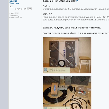
Sairus
Дата: 28 Ноя 2013 15:28:40
#
Участник
Sairus
В поисках приемной КВ антенны, наткнулся на магнитн
с мая 2013
VA3LLZ
Хабаровск
Что скорее всего заслуживает внимания в Pixel - RF
Сообщений: 55
для выравнивания усиления по частотам, а может и п
Заказал, получил, установил. Работает отлично.
Кому интересно, ниже фото, в т.ч. компоновка усилител