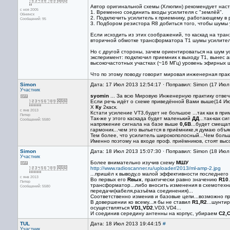
Автор оригинальной схемы (Хлюпин) рекомендует нас
с ноя 2005
1. Временно соединить входы усилителя с "землёй".
Обнинск
2. Подключить усилитель к приемнику, работающему в
Сообщений: 95
3. Подбором резистора R8 добиться того, чтобы шум
Если исходить из этих соображений, то каскад на тра
вторичной обмотке трансформатора T1 шумы усилител
Но с другой стороны, зачем ориентироваться на шум 
эксперимент: подключил приемник к выходу T1, вынес а
высокочастотных участках (~16 МГц) уровень эфирных
Что по этому поводу говорит мировая инженерная прак
Simon
Дата: 17 Июл 2013 12:54:17 · Поправил: Simon (17 Июл
Участник
syomin
... За всю Мировую Инженерную практику отвечат
Если речь идёт о схеме приведённой Вами выше(14 Июл
Х
Ку
2каск.
с янв 2013
Кстати усиление VT3,будет не большoе ...так как в пр
Питер
Так-же у этого каскада будет маленький
ДД
...так-как 
Сообщений: 5580
напряжение сигнала на базе выше
0,6В
...будет смеща
гармоник...чем это выльется в приёмнике,я думаю объяс
Тем более, что усилитель широкополосный...Чем боль
Именно поэтому на входе проф. приёмников, стоят выс
Simon
Дата: 18 Июл 2013 15:07:30 · Поправил: Simon (18 Июл
Участник
Более внимательно изучив схему
МШУ
http://www.radioscanner.ru/uploader/2013/ml-amp-2.jpg
...пришёл к выводу,о малой эффективности последнего 
с янв 2013
Во первых его
Rвых
, практически равно значению
R10
Питер
трансформатор...либо вносить изменения в схемотехни
Сообщений: 5580
передачи(кабеля,разъёма соединения)...
Соответственно изменив и базовые цепи...возможно п
В довершении ко всему...я бы не ставил
R1,R2
...шунти
осуществляться
VD1,VD2
,VD3,VD4...
И соединив середину антенны на корпус, убираем
C2,
TUL
Дата: 18 Июл 2013 19:44:15
#
Участник