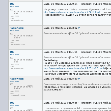
TUL
Дата: 05 Май 2013 20:00:24 · Поправил: TUL (05 Май 2
Участник
Например сравнить 1 Метр погонной рамки и ФА длино
http://www.radioscanner.ru/forum/topic27416.html
точно пр
Резонансная ФА на ДВ и СВ будет более предпочтите
с мая 2009
Тула
Сообщений: 2991
RadioKoteg
Дата: 05 Май 2013 21:03:52
#
Участник
Резонансная ФА на ДВ и СВ будет более предпочтит
с сен 2006
Киев
Сообщений: 14486
TUL
Дата: 06 Май 2013 04:21:01 · Поправил: TUL (06 Май 2
Участник
Резонансная ФА на ДВ и СВ будет более предпочтите
RadioKoteg
На 160 и 80 метровых диапазонах мало добротная ФА 
с мая 2009
небольшой потере уровня сигналов. На такую простей
Тула
http://www.radioscanner.ru/forum/topic22514-25.html
(Дата
Сообщений: 2991
можно было принимать станции которые тонули в шума
Рамочную метровую из прЫнцЫпа не делал из-за её га
RadioKoteg
Дата: 06 Май 2013 04:25:50
#
Участник
Рамочную метровую из прЫнцЫпа не делал из-за её 
габаритах, о погонном метраже. За штырь я не упомин
рамка выиграет.
с сен 2006
Киев
Сообщений: 14486
TUL
Дата: 06 Май 2013 05:00:56 · Поправил: TUL (06 Май 2
Участник
... интересно в сравнении ФА и резонансная рамка. 
Экранированная рамочная резонансная может выиграть