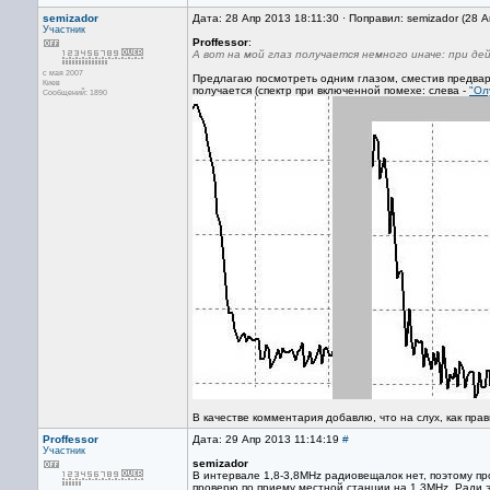
semizador
Дата: 28 Апр 2013 18:11:30 · Поправил: semizador (28 
Участник
Proffessor
:
А вот на мой глаз получается немного иначе: при де
с мая 2007
Предлагаю посмотреть одним глазом, сместив предвари
Киев
получается (спектр при включенной помехе: слева -
"Ол
Сообщений: 1890
В качестве комментария добавлю, что на слух, как прав
Proffessor
Дата: 29 Апр 2013 11:14:19
#
Участник
semizador
В интервале 1,8-3,8MHz радиовещалок нет, поэтому п
проверю по приему местной станции на 1,3MHz. Ради 