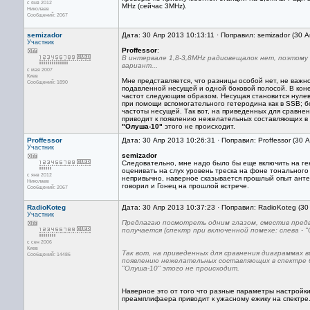
с янв 2012
MHz (сейчас 3MHz).
Николаев
Сообщений: 2067
semizador
Дата: 30 Апр 2013 10:13:11 · Поправил: semizador (30 
Участник
Proffessor
:
В интервале 1,8-3,8MHz радиовещалок нет, поэтому
вариант...
с мая 2007
Киев
Мне представляется, что разницы особой нет, не важн
Сообщений: 1890
подавленной несущей и одной боковой полосой. В коне
частот следующим образом. Несущая становится нулево
при помощи вспомогательного гетеродина как в SSB; бо
частоты несущей. Так вот, на приведенных для сравне
приводит к появлению нежелательных составляющих в с
"Олуша-10"
этого не происходит.
Proffessor
Дата: 30 Апр 2013 10:26:31 · Поправил: Proffessor (30 
Участник
semizador
Следовательно, мне надо было бы еще включить на г
оценивать на слух уровень треска на фоне тонального 
с янв 2012
непривычно, наверное сказывается прошлый опыт антен
Николаев
говорил и Гонец на прошлой встрече.
Сообщений: 2067
RadioKoteg
Дата: 30 Апр 2013 10:37:23 · Поправил: RadioKoteg (30
Участник
Предлагаю посмотреть одним глазом, сместив предв
получается (спектр при включенной помехе: слева - "
с сен 2006
Киев
Так вот, на приведенных для сравнения диаграммах 
Сообщений: 14486
появлению нежелательных составляющих в спектре б
"Олуша-10" этого не происходит.
Наверное это от того что разные параметры настройк
преамплифаера приводит к ужасному ежику на спектре