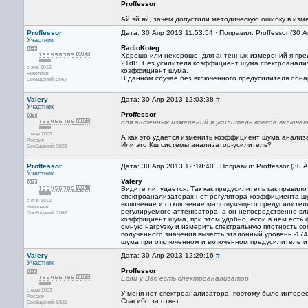
Proffessor
Ай яй яй, зачем допустили методическую ошибку в изм
Proffessor
Дата: 30 Апр 2013 11:53:54 · Поправил: Proffessor (30 
Участник
RadioKoteg
Хорошо или нехорошо, для антенных измерений я пред
21dB. Без усилителя коэффициент шума спектроанализа
с янв 2012
коэффициент шума.
Николаев
В данном случае без включенного предусилителя обна
Сообщений: 2067
Valery
Дата: 30 Апр 2013 12:03:38
#
Участник
Proffessor
для антенных измерений я усилитель всегда включа
с мар 2003
А как это удается изменить коэффициент шума анализ
Россия
Или это Кш системы анализатор-усилитель?
Сообщений: 5821
Proffessor
Дата: 30 Апр 2013 12:18:40 · Поправил: Proffessor (30 
Участник
Valery
Видите ли, удается. Так как предусилитель как правил
спектроанализаторах нет регулятора коэффициента ш
с янв 2012
включение и отключение малошумящего предусилите
Николаев
регулируемого аттенюатора, а он непосредственно в
Сообщений: 2067
коэффициент шума, при этом удобно, если в нем есть 
омную нагрузку и измерить спектральную плотность с
полученного значения вычесть эталонный уровень -174
шума при отключенном и включенном предусилителе 
Valery
Дата: 30 Апр 2013 12:29:16
#
Участник
Proffessor
Если у Вас есть спектроанализатор
с мар 2003
У меня нет спектроанализатора, поэтому было интерес
Россия
Спасибо за ответ.
Сообщений: 5821