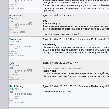
понадобится согласование/усилитель.
с мая 2009
Её не так просто включить напрямую к таким приёмника
Тула
Вообще их можно сравнить по действующей высоте пред
Сообщений: 2991
приёмника.
RadioKoteg
Дата: 06 Май 2013 05:13:55
#
Участник
TUL
Уточню вопрос:
Рамка экранированная настроенная в резонанс на част
с сен 2006
дБ и резонансная антенна ферритовая длиной 120 мм,
Киев
Сообщений: 14486
Кто из их выиграет по приему?
Proffessor
Дата: 06 Май 2013 17:49:48 · Поправил: Proffessor (06
Участник
RadioKoteg
На мой взгляд, ферритовая проиграет по причине огр
рамочной в принципе добротность может быть выше, иб
с янв 2012
потерь на перемагничивание. Добротность рамочной о
Николаев
Сообщений: 2067
TUL
Дата: 07 Май 2013 00:33:47
#
Участник
Кто из их выиграет по приему?
RadioKoteg
Если сравнивать резонансные ФерА и РамА по действ
с мая 2009
Но резонансная РамА дома в квартире проиграет рез
Тула
Сообщений: 2991
RadioKoteg
Дата: 07 Май 2013 01:25:18 · Поправил: RadioKoteg (0
Участник
Proffessor
TUL
Спасибо.
с сен 2006
Киев
Сообщений: 14486