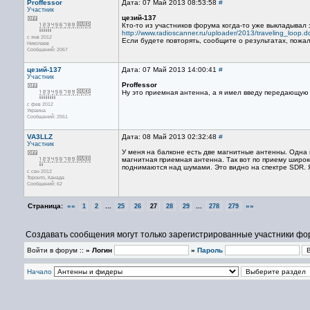
Proffessor
Дата: 07 Май 2013 08:53:58
#
Участник
цезий-137
Кто-то из участников форума когда-то уже выкладыва
http://www.radioscanner.ru/uploader/2013/traveling_loop.d
с янв 2012
Если будете повторять, сообщите о результатах, пожал
Николаев
Сообщений: 2067
цезий-137
Дата: 07 Май 2013 14:00:41
#
Участник
Proffessor
Ну это приемная антенна, а я имел введу передающую 
с фев 2012
Украина
Сообщений: 2551
VA3LLZ
Дата: 08 Май 2013 02:32:48
#
Участник
У меня на балконе есть две магнитные антенны. Одна
магнитная приемная антенна. Так вот по приему широ
поднимаются над шумами. Это видно на спектре SDR. 
с сен 2012
Торонто, Канада
Сообщений: 62
Страница:
««
...
...
»»
1
2
25
26
27
28
29
278
279
Создавать сообщения могут только зарегистрированные участники фо
Войти в форум ::
» Логин
»
Пароль
Начало