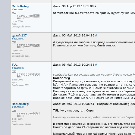
RadioKoteg
Дата: 30 Апр 2013 14:05:08
#
Участник
semizador
Как вы считааете по приему будет лучше М
с сен 2006
Киев
Сообщений: 14486
цезий-137
Дата: 05 Май 2013 19:04:39
#
Участник
А существуют ли вообще в природе многоэлементные 
Извиняюсь если уже был подобный вопрос.
с фев 2012
Украина
Сообщений: 2551
TUL
Дата: 05 Май 2013 19:24:38
#
Участник
semizador Как вы считааете по приему будет лучше 
RadioKoteg
с мая 2009
Интересный вопрос, извиняюсь, что не в мою сторону:-
Тула
МА = ФА и Рамка это совершенно разные антенны со с
Сообщений: 2991
малогабаритна по физике. Рамка значительно больше 
Поэтому сначала надо определиться с массо-габаритам
До частот 7-10 мгц резонансная МА может и выигрыват
Вообще резонансные ФА и Рамочные соизмеримы на 
RadioKoteg
Дата: 05 Май 2013 19:46:54 · Поправил: RadioKoteg (0
Участник
TUL
ФА , я перепутал. Сори..
Поэтому сначала надо определиться с массо-габари
с сен 2006
Киев
В этом мире компромисс как резина, его тягать туда с
Сообщений: 14486
Понятное дело что 24 стержня это особый вид извращ
Максимальный прием а не габариты. Например сравнить