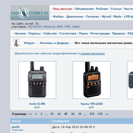
·
Наш магазин
·
Объявления
·
Рейтинг
·
Статьи
·
Част
·
Файлы
·
Диапазоны
·
Сигналы
·
Музей
·
Mods
·
LPD-
На сайте: гостей - 57,
участников - 5 [
fly2015
,
Olenevod
,
AOR
,
XOR
,
Хайо
]
·
Начало
·
Опросы
·
События
·
Статистика
·
Поиск
·
Регистрация
·
Правила
·
FA
Форум
—›
Антенны и фидеры
—›
Вот такая маленькая магнитная рамка 
Широкополосные связные радиоприемники в
нашем магазине
Icom IC-R6
Yaesu VR-120D
руб.
руб.
Страница:
««
...
...
»»
1
2
25
26
27
28
29
278
279
Автор
Сообщение
ats52
Дата: 16 Апр 2013 10:48:52
#
Участник