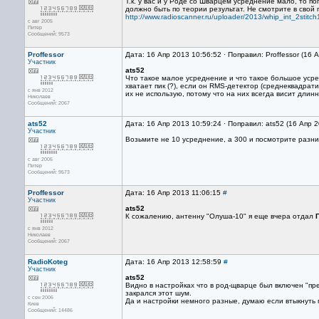
Т.к. у вас и у Роде со Шварцем усреднение мало, то по
должно быть по теории результат. Не смотрите в свой
http://www.radioscanner.ru/uploader/2013/whip_int_2stitch
с авг 2005
Питер
Сообщений: 9573
Proffessor
Дата: 16 Апр 2013 10:56:52 · Поправил: Proffessor (16 
Участник
ats52
Что такое малое усреднение и что такое большое усред
хватает пик (?), если он RMS-детектор (среднеквадра
с янв 2012
их не использую, потому что на них всегда висит длин
Николаев
Сообщений: 2067
ats52
Дата: 16 Апр 2013 10:59:24 · Поправил: ats52 (16 Апр 
Участник
Возьмите не 10 усреднение, а 300 и посмотрите разни
с авг 2005
Питер
Сообщений: 9573
Proffessor
Дата: 16 Апр 2013 11:06:15
#
Участник
ats52
К сожалению, антенну "Олуша-10" я еще вчера отдал
с янв 2012
Николаев
Сообщений: 2067
RadioKoteg
Дата: 16 Апр 2013 12:58:59
#
Участник
ats52
Видно в настройках что в род-щварце был включен "пре
закрался этот шум.
с сен 2006
Да и настройки немного разные, думаю если втыкнуть 
Киев
Сообщений: 14486